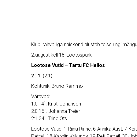
Klubi rahvaliiga naiskond alustab teise ringi män
2.august kell 18, Lootospark
Lootose Vutid – Tartu FC Helios
2 : 1
(2:1)
Kohtunik: Bruno Rammo
Väravad:
1:0 4`. Kristi Johanson
2:0 16`. Johanna Treier
2:1 34`. Trine Ots
Lootose Vutid: 1-Riina Rinne, 6-Annika Aust, 7-Kei
Patrail, 18-Karolin Krikunov, 19-Reti Patrail, 30-J