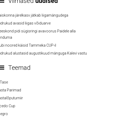
Viimased
uudised
iskonna järelkasv jätkab liigamängudega
drukud avasid liigas võiduarve
eskond pidi sügisringi avavoorus Paidele alla
anduma
ubi noored käisid Tammeka CUP-il
drukud alustasid augustikuud mänguga Kalevi vastu
Teemad
-Tase
asta Parimad
stalõputurniir
lcedo Cup
legro