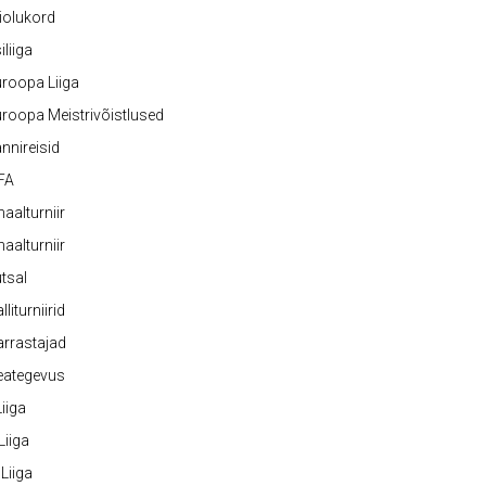
iolukord
iliiga
roopa Liiga
roopa Meistrivõistlused
nnireisid
FA
naalturniir
naalturniir
tsal
lliturniirid
rrastajad
eategevus
 Liiga
 Liiga
 Liiga