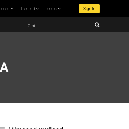
oored
Turniirid
Lootos
Sign In
GA