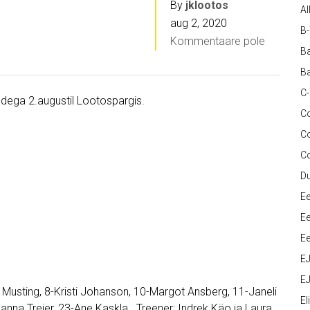
By
jklootos
Al
aug 2, 2020
B
Kommentaare pole
Ba
Ba
C
gudega 2.augustil Lootospargis.
Co
C
C
D
Ee
Ee
Ee
E
EJ
t Musting, 8-Kristi Johanson, 10-Margot Ansberg, 11-Janeli
Eli
ohanna Treier, 23-Ane Kaskla. Treener: Indrek Käo ja Laura