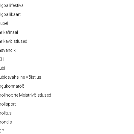
lgpallifestival
lgpallikaart
ubel
rikafinaal
rikavõistlused
asvandik
KH
ubi
ubidevaheline Võistlus
ogukonnatöö
olinoorte Meistrivõistlused
olisport
olitus
oondis
OP