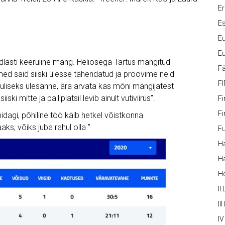
Er
Es
Eu
Eu
ndlasti keeruline mäng. Heliosega Tartus mängitud
Fä
med said siiski ülesse tähendatud ja proovime neid
FI
uliseks ülesanne, ära arvata kas mõni mängijatest
i mitte ja palliplatsil levib ainult vutiviirus”.
Fi
Fi
idagi, põhiline töö käib hetkel võistkonna
s, võiks juba rahul olla ”
Fu
Ha
Ha
H
II
III
IV