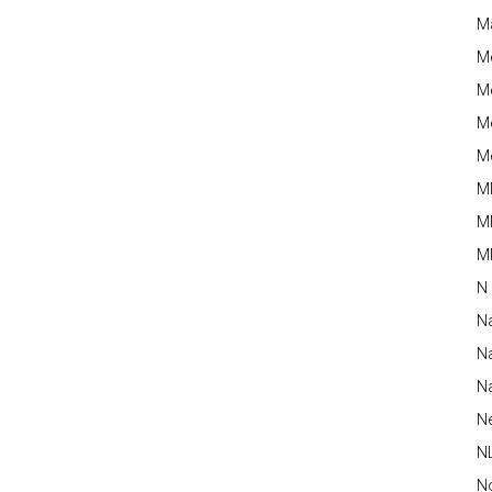
M
M
Me
Me
Me
M
M
MM
N
N
Na
Na
N
N
N