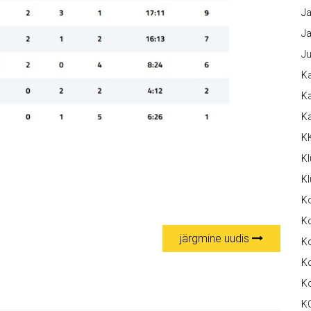
Ja
Ja
Ju
Ka
Ka
K
K
Kl
Kl
K
Ko
järgmine uudis
Ko
Ko
K
K