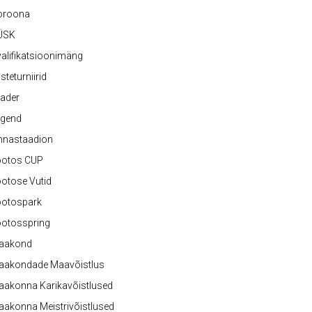
oroona
ÜSK
alifikatsioonimäng
steturniirid
ader
egend
nnastaadion
ootos CUP
otose Vutid
ootospark
ootosspring
aakond
aakondade Maavõistlus
aakonna Karikavõistlused
akonna Meistrivõistlused