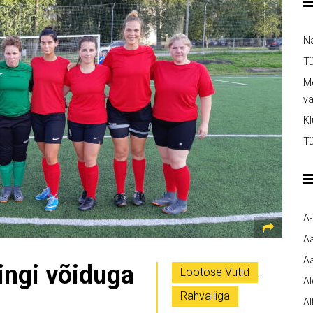
Na
Tü
Me
v
Kl
Tü
A
A
Aa
ringi võiduga
Lootose Vutid
,
A
Rahvaliiga
Al