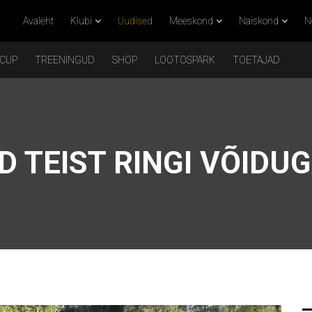
Avaleht
Klubi
Uudised
Meeskond
Naiskond
N
 CUP
TREENINGUD
SHOP
LOOTOSPARK
TOETAJAD
D TEIST RINGI VÕIDU