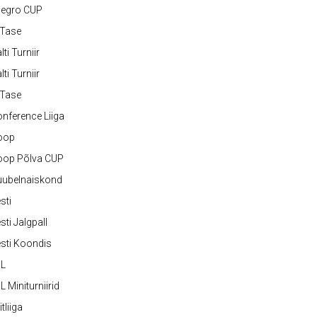
legro CUP
-Tase
lti Turniir
lti Turniir
-Tase
nference Liiga
oop
oop Põlva CUP
uubelnaiskond
sti
sti Jalgpall
sti Koondis
JL
L Miniturniirid
itliiga