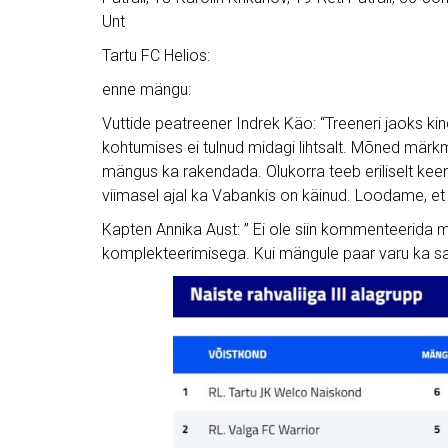
Unt
Tartu FC Helios:
enne mängu:
Vuttide peatreener Indrek Käo: “Treeneri jaoks ki
kohtumises ei tulnud midagi lihtsalt. Mõned märk
mängus ka rakendada. Olukorra teeb eriliselt keer
viimasel ajal ka Vabankis on käinud. Loodame, et siisk
Kapten Annika Aust: ” Ei ole siin kommenteerida m
komplekteerimisega. Kui mängule paar varu ka saak