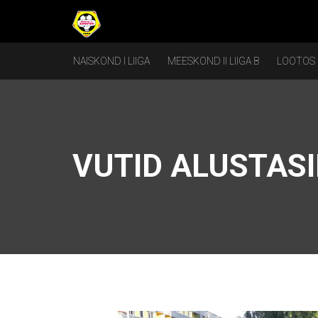
NAISKOND I LIIGA
MEESKOND II LIIGA B
LOOTOS
VUTID ALUSTASI