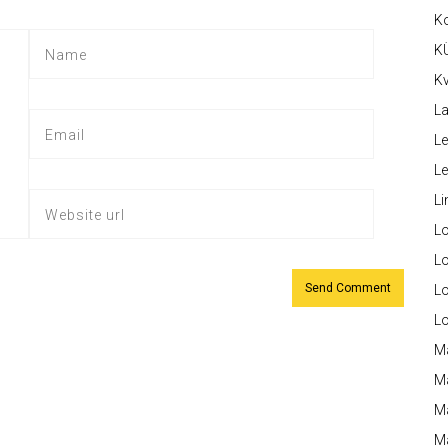
K
K
Kv
La
Le
L
Li
L
Lo
L
L
M
M
M
Ma