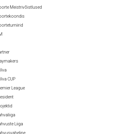
orte Meistrivõistlused
oortekoondis
orteturniirid
M
rtner
laymakers
õlva
õlva CUP
emier League
esident
ojektid
hvaliiga
hvuste Liiga
ahvusvaheline