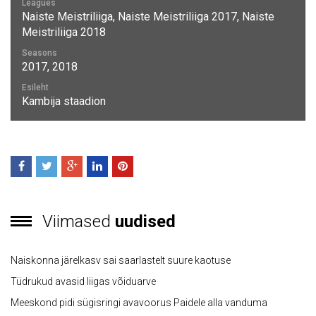
Leagues
Naiste Meistriliiga, Naiste Meistriliiga 2017, Naiste
Meistriliiga 2018
Seasons
2017, 2018
Esileht
Kambija staadion
Viimased
uudised
Naiskonna järelkasv sai saarlastelt suure kaotuse
Tüdrukud avasid liigas võiduarve
Meeskond pidi sügisringi avavoorus Paidele alla vanduma