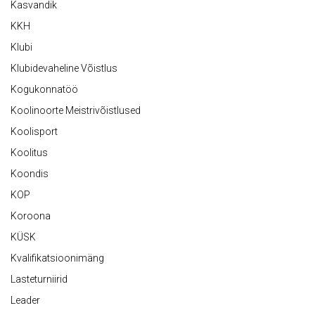
Kasvandik
KKH
Klubi
Klubidevaheline Võistlus
Kogukonnatöö
Koolinoorte Meistrivõistlused
Koolisport
Koolitus
Koondis
KOP
Koroona
KÜSK
Kvalifikatsioonimäng
Lasteturniirid
Leader