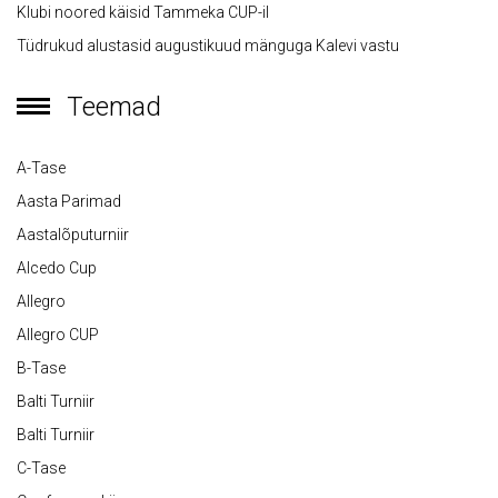
Klubi noored käisid Tammeka CUP-il
Tüdrukud alustasid augustikuud mänguga Kalevi vastu
Teemad
A-Tase
Aasta Parimad
Aastalõputurniir
Alcedo Cup
Allegro
Allegro CUP
B-Tase
Balti Turniir
Balti Turniir
C-Tase