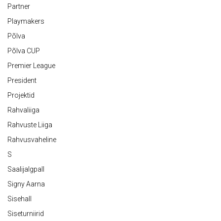
Partner
Playmakers
Põlva
Põlva CUP
Premier League
President
Projektid
Rahvaliiga
Rahvuste Liiga
Rahvusvaheline
S
Saalijalgpall
Signy Aarna
Sisehall
Siseturniirid