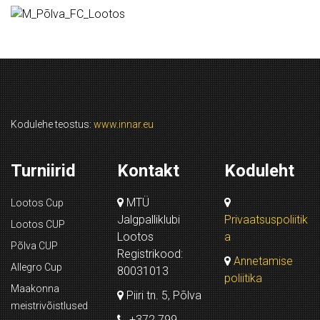
Kodulehe teostus:
www.innar.eu
Turniirid
Kontakt
Koduleht
MTÜ
Lootos Cup
Jalgpalliklubi
Privaatsuspoliitik
Lootos CUP
Lootos
a
Põlva CUP
Registrikood:
Annetamise
Allegro Cup
80031013
poliitika
Maakonna
Piiri tn. 5, Põlva
meistrivõistlused
+372 799