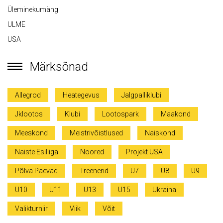
Üleminekumäng
ULME
USA
Märksõnad
Allegrod
Heategevus
Jalgpalliklubi
Jklootos
Klubi
Lootospark
Maakond
Meeskond
Meistrivõistlused
Naiskond
Naiste Esiliiga
Noored
Projekt USA
Põlva Päevad
Treenerid
U7
U8
U9
U10
U11
U13
U15
Ukraina
Valikturniir
Viik
Võit