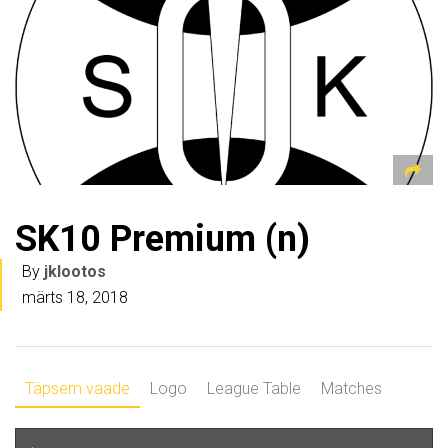
SK10 Premium (n)
By
jklootos
märts 18, 2018
Täpsem vaade
Logo
League Table
Matches