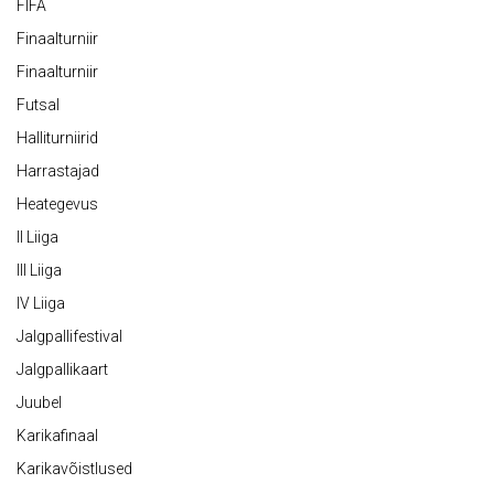
FIFA
Finaalturniir
Finaalturniir
Futsal
Halliturniirid
Harrastajad
Heategevus
II Liiga
III Liiga
IV Liiga
Jalgpallifestival
Jalgpallikaart
Juubel
Karikafinaal
Karikavõistlused