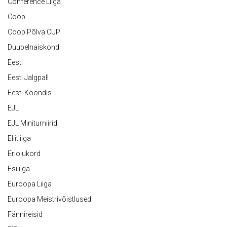
Conference Liiga
Coop
Coop Põlva CUP
Duubelnaiskond
Eesti
Eesti Jalgpall
Eesti Koondis
EJL
EJL Miniturniirid
Eliitliiga
Eriolukord
Esiliiga
Euroopa Liiga
Euroopa Meistrivõistlused
Fännireisid