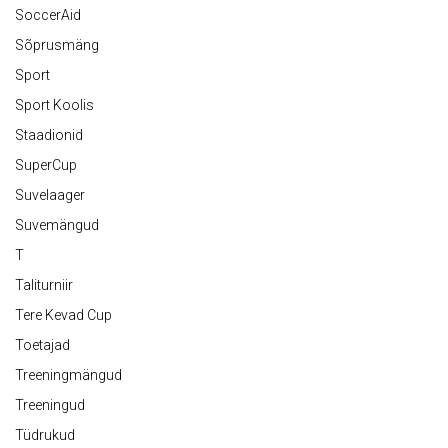
SoccerAid
Sõprusmäng
Sport
Sport Koolis
Staadionid
SuperCup
Suvelaager
Suvemängud
T
Taliturniir
Tere Kevad Cup
Toetajad
Treeningmängud
Treeningud
Tüdrukud