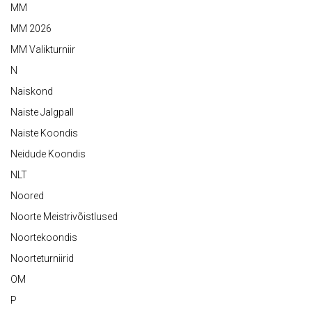
MM
MM 2026
MM Valikturniir
N
Naiskond
Naiste Jalgpall
Naiste Koondis
Neidude Koondis
NLT
Noored
Noorte Meistrivõistlused
Noortekoondis
Noorteturniirid
OM
P