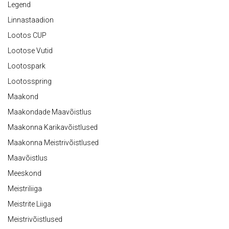
Legend
Linnastaadion
Lootos CUP
Lootose Vutid
Lootospark
Lootosspring
Maakond
Maakondade Maavõistlus
Maakonna Karikavõistlused
Maakonna Meistrivõistlused
Maavõistlus
Meeskond
Meistriliiga
Meistrite Liiga
Meistrivõistlused