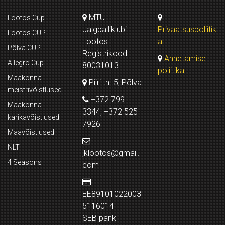
MTÜ
Lootos Cup
Jalgpalliklubi
Privaatsuspoliitik
Lootos CUP
Lootos
a
Põlva CUP
Registrikood:
Annetamise
Allegro Cup
80031013
poliitika
Maakonna
Piiri tn. 5, Põlva
meistrivõistlused
+372 799
Maakonna
3344, +372 525
karikavõistlused
7926
Maavõistlused
NLT
jklootos@gmail.
4 Seasons
com
EE89101022003
5116014
SEB pank