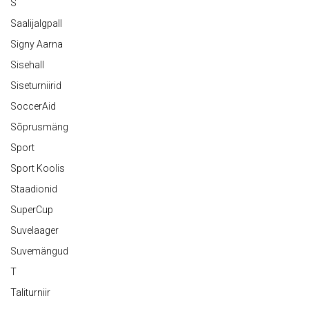
S
Saalijalgpall
Signy Aarna
Sisehall
Siseturniirid
SoccerAid
Sõprusmäng
Sport
Sport Koolis
Staadionid
SuperCup
Suvelaager
Suvemängud
T
Taliturniir