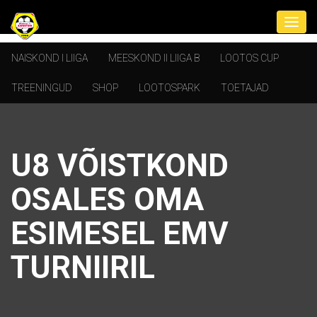
NAISKOND I LIIGA
MEESKOND II LIIGA B
LOOTOS CUP
TREENINGUD
SHOP
LOOTOSPARK
TOETAJAD
U8 VÕISTKOND
OSALES OMA
ESIMESEL EMV
TURNIIRIL