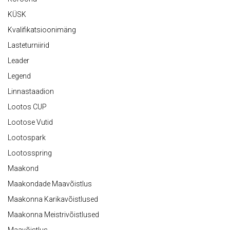
KÜSK
Kvalifikatsioonimäng
Lasteturniirid
Leader
Legend
Linnastaadion
Lootos CUP
Lootose Vutid
Lootospark
Lootosspring
Maakond
Maakondade Maavõistlus
Maakonna Karikavõistlused
Maakonna Meistrivõistlused