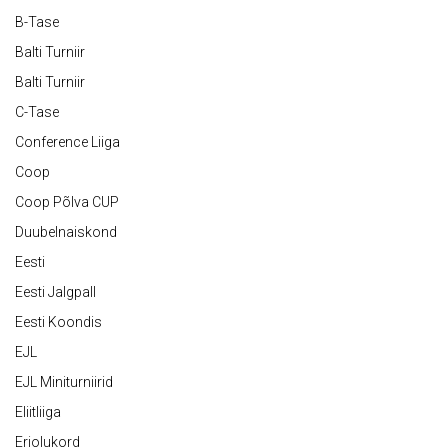
B-Tase
Balti Turniir
Balti Turniir
C-Tase
Conference Liiga
Coop
Coop Põlva CUP
Duubelnaiskond
Eesti
Eesti Jalgpall
Eesti Koondis
EJL
EJL Miniturniirid
Eliitliiga
Eriolukord