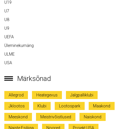
U19
U7
U8
U9
UEFA
Üleminekumäng
ULME
USA
Märksõnad
Allegrod
Heategevus
Jalgpalliklubi
Jklootos
Klubi
Lootospark
Maakond
Meeskond
Meistrivõistlused
Naiskond
Naiste Esiliiga
Noored
Projekt USA