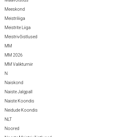
Maavõistlus
Meeskond
Meistriliiga
Meistrite Liiga
Meistrivõistlused
MM
MM 2026
MM Valikturniir
N
Naiskond
Naiste Jalgpall
Naiste Koondis
Neidude Koondis
NLT
Noored