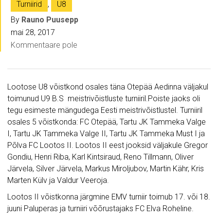
Turniirid
,
U8
By
Rauno Puusepp
mai 28, 2017
Kommentaare pole
Lootose U8 võistkond osales täna Otepää Aedinna väljakul
toimunud U9 B.S meistrivõistluste turniiril.Poiste jaoks oli
tegu esimeste mängudega Eesti meistrivõistlustel. Turniiril
osales 5 võistkonda: FC Otepää, Tartu JK Tammeka Valge
I, Tartu JK Tammeka Valge II, Tartu JK Tammeka Must I ja
Põlva FC Lootos II. Lootos II eest jooksid väljakule Gregor
Gondiu, Henri Riba, Karl Kintsiraud, Reno Tillmann, Oliver
Järvela, Silver Järvela, Markus Miroljubov, Martin Kähr, Kris
Marten Külv ja Valdur Veeroja.
Lootos II võistkonna järgmine EMV turniir toimub 17. või 18.
juuni Paluperas ja turniiri võõrustajaks FC Elva Roheline.