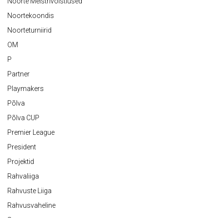
Noorte Meistrivõistlused
Noortekoondis
Noorteturniirid
OM
P
Partner
Playmakers
Põlva
Põlva CUP
Premier League
President
Projektid
Rahvaliiga
Rahvuste Liiga
Rahvusvaheline