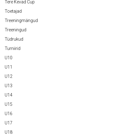
Tere Kevad Cup
Toetajad
Treeningmängud
Treeningud
Tüdrukud
Turniirid
U10
U11
U12
U13
U14
U15
U16
U17
U18