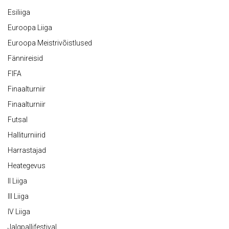
Esiliiga
Euroopa Liiga
Euroopa Meistrivõistlused
Fännireisid
FIFA
Finaalturniir
Finaalturniir
Futsal
Halliturniirid
Harrastajad
Heategevus
II Liiga
III Liiga
IV Liiga
Jalgpallifestival