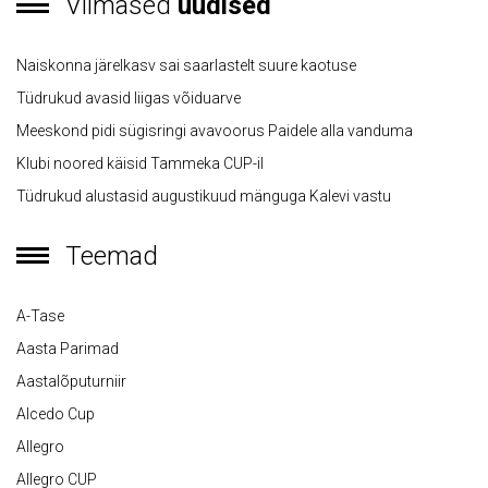
Viimased
uudised
Naiskonna järelkasv sai saarlastelt suure kaotuse
Tüdrukud avasid liigas võiduarve
Meeskond pidi sügisringi avavoorus Paidele alla vanduma
Klubi noored käisid Tammeka CUP-il
Tüdrukud alustasid augustikuud mänguga Kalevi vastu
Teemad
A-Tase
Aasta Parimad
Aastalõputurniir
Alcedo Cup
Allegro
Allegro CUP