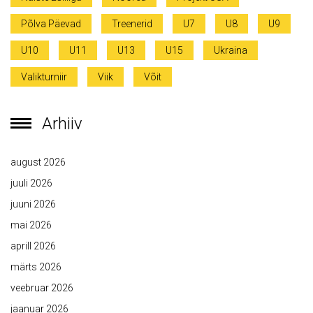
Põlva Päevad
Treenerid
U7
U8
U9
U10
U11
U13
U15
Ukraina
Valikturniir
Viik
Võit
Arhiiv
august 2026
juuli 2026
juuni 2026
mai 2026
aprill 2026
märts 2026
veebruar 2026
jaanuar 2026