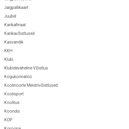
Jalgpallikaart
Juubel
Karikafinaal
Karikavõistlused
Kasvandik
KKH
Klubi
Klubidevaheline Võistlus
Kogukonnatöö
Koolinoorte Meistrivõistlused
Koolisport
Koolitus
Koondis
KOP
Koroona