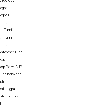
lcedo Cup
legro
legro CUP
-Tase
lti Turniir
lti Turniir
-Tase
nference Liiga
oop
oop Põlva CUP
uubelnaiskond
sti
sti Jalgpall
sti Koondis
JL