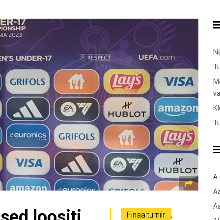
Na
Tü
Me
v
Kl
Tü
A
A
Aa
sed loositi
Finaalturniir
,