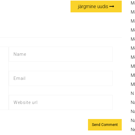
M
järgmine uudis
Ma
M
M
Me
Me
Me
M
M
MM
N
N
Na
Na
N