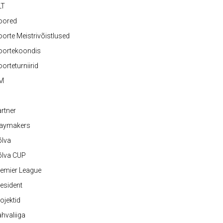
LT
oored
orte Meistrivõistlused
oortekoondis
orteturniirid
M
rtner
laymakers
õlva
õlva CUP
emier League
esident
ojektid
hvaliiga