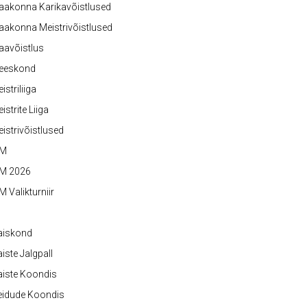
aakonna Karikavõistlused
akonna Meistrivõistlused
aavõistlus
eeskond
istriliiga
istrite Liiga
istrivõistlused
M
M 2026
 Valikturniir
aiskond
iste Jalgpall
iste Koondis
eidude Koondis