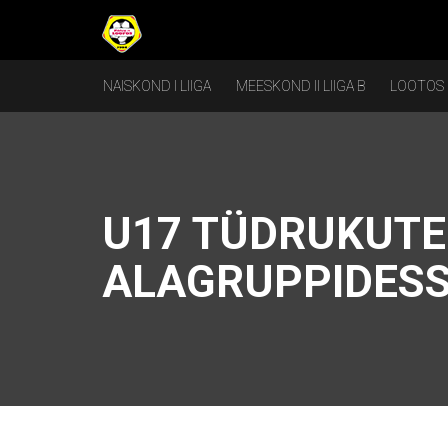
NAISKOND I LIIGA
MEESKOND II LIIGA B
LOOTOS
U17 TÜDRUKUTE 
ALAGRUPPIDES