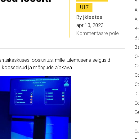
A
U17
Al
By
jklootos
Al
apr 13, 2023
B
Kommentaare pole
Ba
Ba
C
erentsikeskuses loosiüritus, mille tulemusena selgusid
Co
de koosseisud ja mängude ajakava.
C
C
D
Ee
Ee
Ee
E