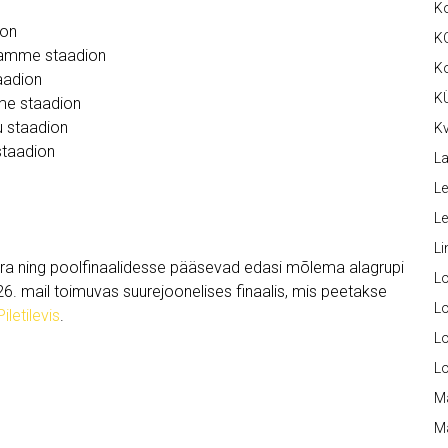
K
ion
K
 Tamme staadion
K
aadion
K
mme staadion
u staadion
Kv
staadion
La
Le
L
Li
ra ning poolfinaalidesse pääsevad edasi mõlema alagrupi
L
. mail toimuvas suurejoonelises finaalis, mis peetakse
Lo
Piletilevis
.
L
L
M
M