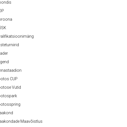
oondis
OP
oroona
ÜSK
alifikatsioonimäng
steturniirid
ader
egend
nnastaadion
ootos CUP
otose Vutid
ootospark
ootosspring
aakond
aakondade Maavõistlus