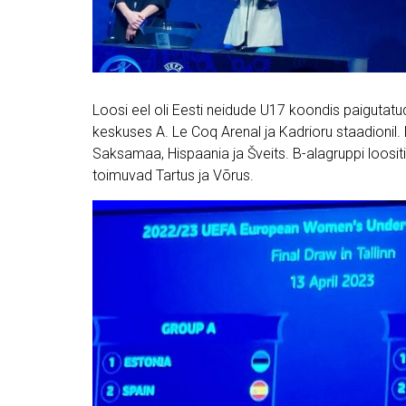
Loosi eel oli Eesti neidude U17 koondis paigutatu
keskuses A. Le Coq Arenal ja Kadrioru staadionil. 
Saksamaa, Hispaania ja Šveits. B-alagruppi loosi
toimuvad Tartus ja Võrus.