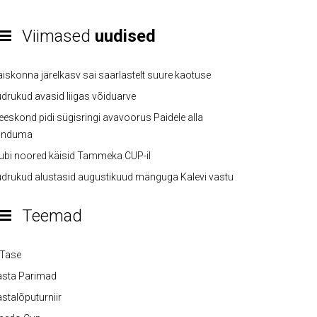
Viimased
uudised
iskonna järelkasv sai saarlastelt suure kaotuse
drukud avasid liigas võiduarve
eskond pidi sügisringi avavoorus Paidele alla
anduma
ubi noored käisid Tammeka CUP-il
drukud alustasid augustikuud mänguga Kalevi vastu
Teemad
-Tase
asta Parimad
stalõputurniir