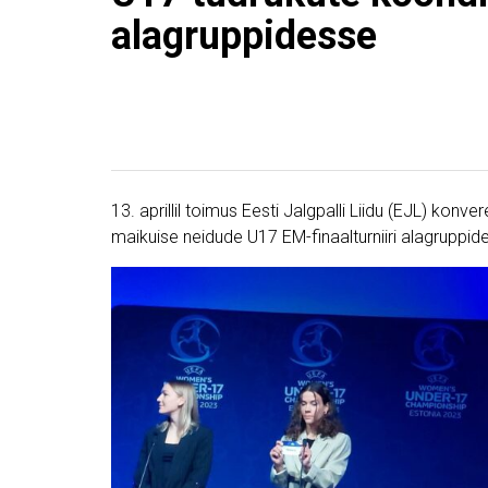
alagruppidesse
13. aprillil toimus Eesti Jalgpalli Liidu (EJL) konv
maikuise neidude U17 EM-finaalturniiri alagruppi