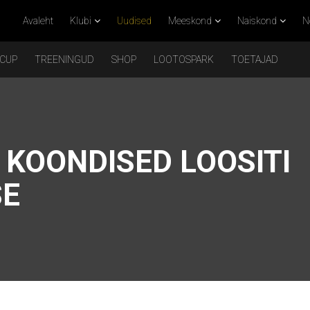
Avaleht
Klubi
Uudised
Meeskond
Naiskond
N
 CUP
TREENINGUD
SHOP
LOOTOSPARK
TOETAJAD
KOONDISED LOOSITI
SE