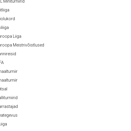
L Miniturniirid
itliiga
iolukord
iliiga
roopa Liiga
roopa Meistrivõistlused
nnireisid
FA
naalturniir
naalturniir
tsal
lliturniirid
rrastajad
eategevus
 Liiga