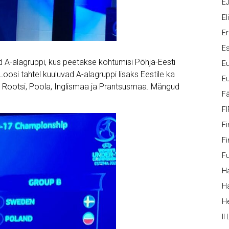
EJ
Eli
Er
Es
d A-alagruppi, kus peetakse kohtumisi Põhja-Eesti
Eu
Loosi tahtel kuuluvad A-alagruppi lisaks Eestile ka
Eu
ti Rootsi, Poola, Inglismaa ja Prantsusmaa. Mängud
Fä
FI
Fi
Fi
Fu
Ha
Ha
H
II