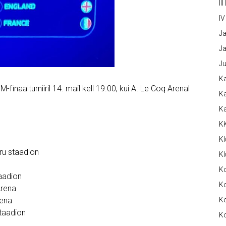
III
IV
Ja
Ja
Ju
Ka
aalturniiril 14. mail kell 19.00, kui A. Le Coq Arenal
Ka
K
K
Kl
ru staadion
Kl
K
taadion
Ko
Arena
rena
Ko
staadion
Ko