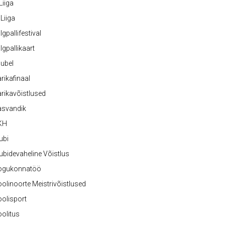
 Liiga
 Liiga
lgpallifestival
lgpallikaart
ubel
rikafinaal
rikavõistlused
asvandik
KH
ubi
ubidevaheline Võistlus
ogukonnatöö
olinoorte Meistrivõistlused
olisport
olitus