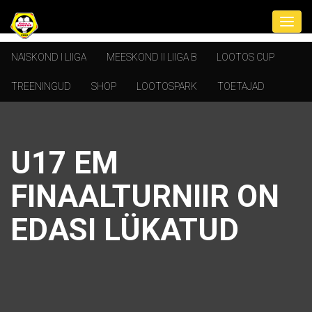
NAISKOND I LIIGA
MEESKOND II LIIGA B
LOOTOS CUP
TREENINGUD
SHOP
LOOTOSPARK
TOETAJAD
U17 EM
FINAALTURNIIR ON
EDASI LÜKATUD