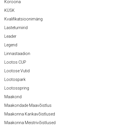
Koroona
KÜSK
Kvalifikatsioonimäng
Lasteturniirid
Leader
Legend
Linnastaadion
Lootos CUP
Lootose Vutid
Lootospark
Lootosspring
Maakond
Maakondade Maavõistlus
Maakonna Karikavõistlused
Maakonna Meistrivõistlused