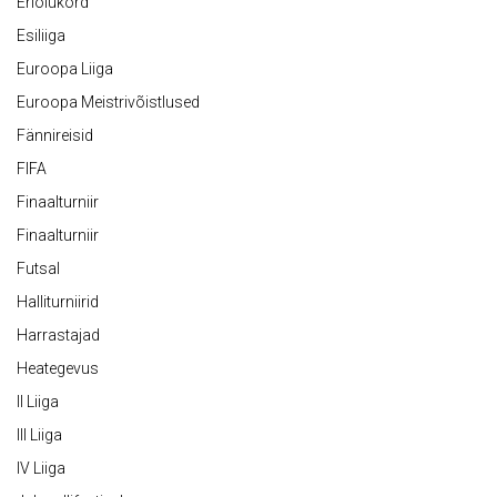
Eriolukord
Esiliiga
Euroopa Liiga
Euroopa Meistrivõistlused
Fännireisid
FIFA
Finaalturniir
Finaalturniir
Futsal
Halliturniirid
Harrastajad
Heategevus
II Liiga
III Liiga
IV Liiga