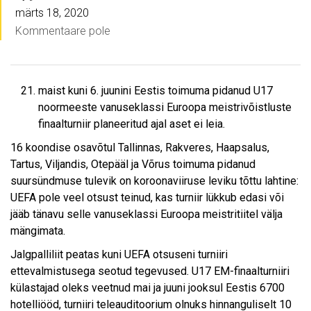
märts 18, 2020
Kommentaare pole
maist kuni 6. juunini Eestis toimuma pidanud U17
noormeeste vanuseklassi Euroopa meistrivõistluste
finaalturniir planeeritud ajal aset ei leia.
16 koondise osavõtul Tallinnas, Rakveres, Haapsalus,
Tartus, Viljandis, Otepääl ja Võrus toimuma pidanud
suursündmuse tulevik on koroonaviiruse leviku tõttu lahtine:
UEFA pole veel otsust teinud, kas turniir lükkub edasi või
jääb tänavu selle vanuseklassi Euroopa meistritiitel välja
mängimata.
Jalgpalliliit peatas kuni UEFA otsuseni turniiri
ettevalmistusega seotud tegevused. U17 EM-finaalturniiri
külastajad oleks veetnud mai ja juuni jooksul Eestis 6700
hotelliööd, turniiri teleauditoorium olnuks hinnanguliselt 10