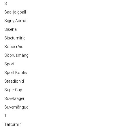
S
Saalijalgpall
Signy Aarna
Sisehall
Siseturniirid
SoccerAid
Sõprusmäng
Sport
Sport Koolis
Staadionid
SuperCup
Suvelaager
Suvemängud
T
Taliturniir