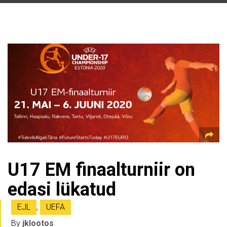
U17 EM finaalturniir on
edasi lükatud
EJL
,
UEFA
By
jklootos