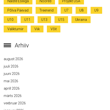
Naiste Esiliiga
Noored
Projekt USA
Põlva Päevad
Treenerid
U7
U8
U9
U10
U11
U13
U15
Ukraina
Valikturniir
Viik
Võit
Arhiiv
august 2026
juuli 2026
juuni 2026
mai 2026
aprill 2026
märts 2026
veebruar 2026