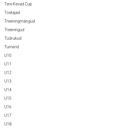
Tere Kevad Cup
Toetajad
Treeningmängud
Treeningud
Tüdrukud
Turniirid
U10
U11
U12
U13
U14
U15
U16
U17
U18