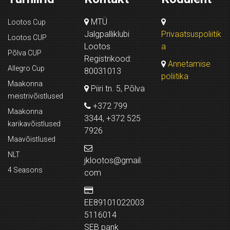
MTÜ
Lootos Cup
Jalgpalliklubi
Privaatsuspoliitik
Lootos CUP
Lootos
a
Põlva CUP
Registrikood:
Annetamise
Allegro Cup
80031013
poliitika
Maakonna
Piiri tn. 5, Põlva
meistrivõistlused
+372 799
Maakonna
3344, +372 525
karikavõistlused
7926
Maavõistlused
NLT
jklootos@gmail.
4 Seasons
com
EE89101022003
5116014
SEB pank