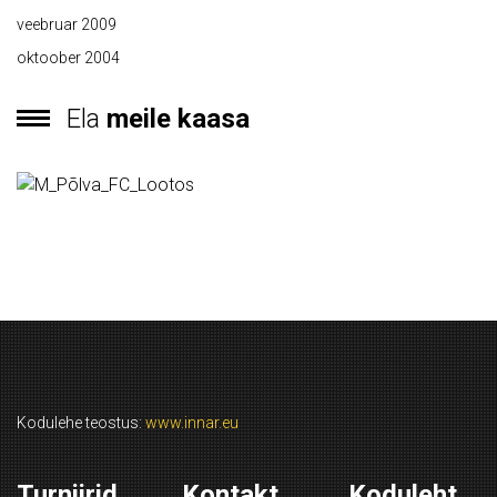
veebruar 2009
oktoober 2004
Ela
meile kaasa
Kodulehe teostus:
www.innar.eu
Turniirid
Kontakt
Koduleht