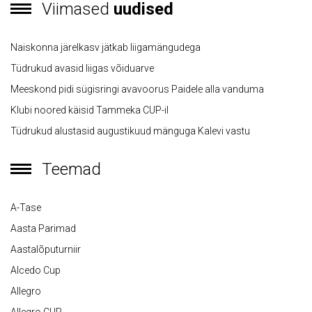
Viimased
uudised
Naiskonna järelkasv jätkab liigamängudega
Tüdrukud avasid liigas võiduarve
Meeskond pidi sügisringi avavoorus Paidele alla vanduma
Klubi noored käisid Tammeka CUP-il
Tüdrukud alustasid augustikuud mänguga Kalevi vastu
Teemad
A-Tase
Aasta Parimad
Aastalõputurniir
Alcedo Cup
Allegro