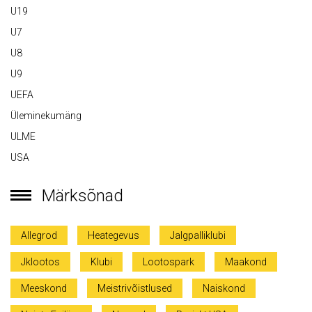
U19
U7
U8
U9
UEFA
Üleminekumäng
ULME
USA
Märksõnad
Allegrod
Heategevus
Jalgpalliklubi
Jklootos
Klubi
Lootospark
Maakond
Meeskond
Meistrivõistlused
Naiskond