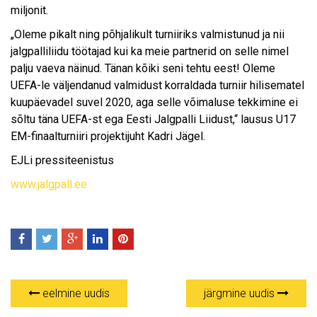
miljonit.
„Oleme pikalt ning põhjalikult turniiriks valmistunud ja nii
jalgpalliliidu töötajad kui ka meie partnerid on selle nimel
palju vaeva näinud. Tänan kõiki seni tehtu eest! Oleme
UEFA-le väljendanud valmidust korraldada turniir hilisematel
kuupäevadel suvel 2020, aga selle võimaluse tekkimine ei
sõltu täna UEFA-st ega Eesti Jalgpalli Liidust,“ lausus U17
EM-finaalturniiri projektijuht Kadri Jägel.
EJLi pressiteenistus
www.jalgpall.ee
eelmine uudis
järgmine uudis