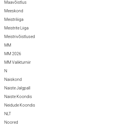
Maavõistlus
Meeskond
Meistriliiga
Meistrite Liiga
Meistrivõistlused
MM
MM 2026
MM Valikturniir
N
Naiskond
Naiste Jalgpall
Naiste Koondis
Neidude Koondis
NLT
Noored