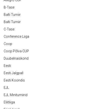
Allegro CUP
B-Tase
Balti Turniir
Balti Turniir
C-Tase
Conference Liiga
Coop
Coop Põlva CUP
Duubelnaiskond
Eesti
Eesti Jalgpall
Eesti Koondis
EJL
EJL Miniturniirid
Eliitliiga