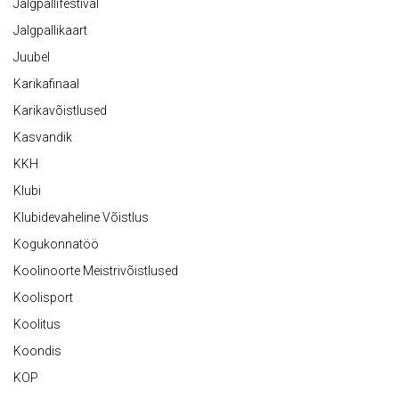
Jalgpallifestival
Jalgpallikaart
Juubel
Karikafinaal
Karikavõistlused
Kasvandik
KKH
Klubi
Klubidevaheline Võistlus
Kogukonnatöö
Koolinoorte Meistrivõistlused
Koolisport
Koolitus
Koondis
KOP