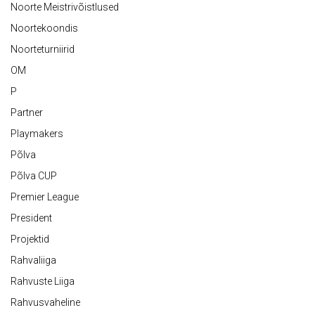
Noorte Meistrivõistlused
Noortekoondis
Noorteturniirid
OM
P
Partner
Playmakers
Põlva
Põlva CUP
Premier League
President
Projektid
Rahvaliiga
Rahvuste Liiga
Rahvusvaheline