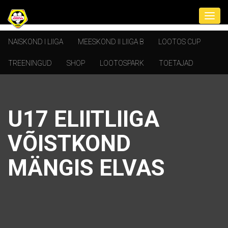
NAISKOND I LIIGA
MEESKOND II LIIGA B
LOOTOS CUP
TREENINGUD
SHOP
LOOTOSPARK
TOETAJAD
U17 ELIITLIIGA
VÕISTKOND
MÄNGIS ELVAS