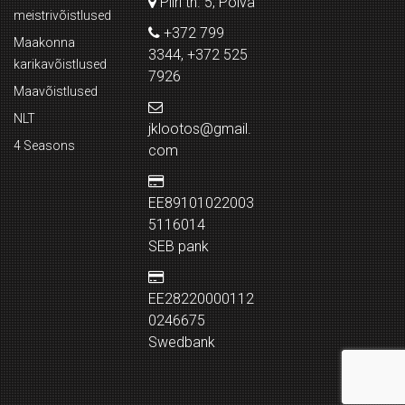
Piiri tn. 5, Põlva
meistrivõistlused
+372 799
Maakonna
3344, +372 525
karikavõistlused
7926
Maavõistlused
NLT
jklootos@gmail.
4 Seasons
com
EE89101022003
5116014
SEB pank
EE28220000112
0246675
Swedbank