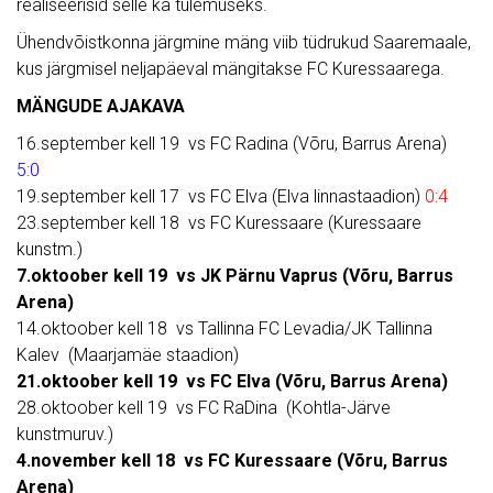
realiseerisid selle ka tulemuseks.
Ühendvõistkonna järgmine mäng viib tüdrukud Saaremaale,
kus järgmisel neljapäeval mängitakse FC Kuressaarega.
MÄNGUDE AJAKAVA
16.september kell 19 vs FC Radina (Võru, Barrus Arena)
5:0
19.september kell 17 vs FC Elva (Elva linnastaadion)
0:4
23.september kell 18 vs FC Kuressaare (Kuressaare
kunstm.)
7.oktoober kell 19 vs JK Pärnu Vaprus (Võru, Barrus
Arena)
14.oktoober kell 18 vs Tallinna FC Levadia/JK Tallinna
Kalev (Maarjamäe staadion)
21.oktoober kell 19 vs FC Elva (Võru, Barrus Arena)
28.oktoober kell 19 vs FC RaDina (Kohtla-Järve
kunstmuruv.)
4.november kell 18 vs FC Kuressaare (Võru, Barrus
Arena)