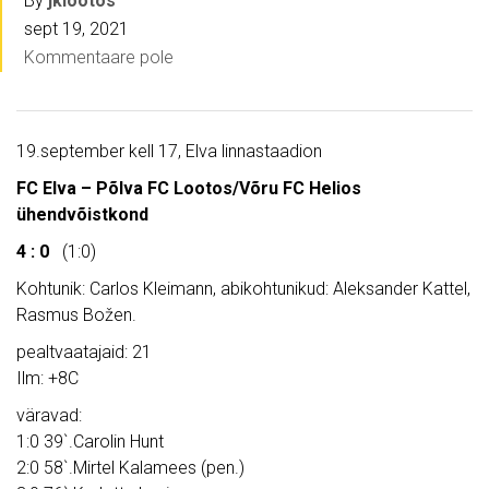
By
jklootos
sept 19, 2021
Kommentaare pole
19.september kell 17, Elva linnastaadion
FC Elva – Põlva FC Lootos/Võru FC Helios
ühendvõistkond
4 : 0
(1:0)
Kohtunik: Carlos Kleimann, abikohtunikud: Aleksander Kattel,
Rasmus Božen.
pealtvaatajaid: 21
Ilm: +8C
väravad:
1:0 39`.Carolin Hunt
2:0 58`.Mirtel Kalamees (pen.)