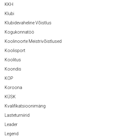
KKH
Klubi
Klubidevaheline Võistlus
Kogukonnatöö
Koolinoorte Meistrivõistlused
Koolisport
Koolitus
Koondis
KOP
Koroona
KÜSK
Kvalifikatsioonimäng
Lasteturniirid
Leader
Legend