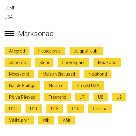
ULME
USA
Märksõnad
Allegrod
Heategevus
Jalgpalliklubi
Jklootos
Klubi
Lootospark
Maakond
Meeskond
Meistrivõistlused
Naiskond
Naiste Esiliiga
Noored
Projekt USA
Põlva Päevad
Treenerid
U7
U8
U9
U10
U11
U13
U15
Ukraina
Valikturniir
Viik
Võit