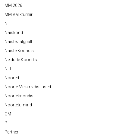
MM 2026
MM Valikturniir
N
Naiskond
Naiste Jalgpall
Naiste Koondis
Neidude Koondis
NLT
Noored
Noorte Meistrivõistlused
Noortekoondis
Noorteturniirid
OM
P
Partner