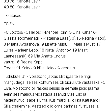
3:0 76`.Karlotta Levin
4:0 80`.Karlotta Levin
Hoiatused:
FC Elva:
FC Lootos/FC Helios: 1-Meribel Toim, 3-Elina Kahar, 6-
Glairika Toomemägi, 7-Katariina Laas(70`.16-Regina Kapp),
8-Milana Avdashova, 9-Lisette Must, 11-Mariliis Must, 17-
Luiisa Marleen Lepp, 18-Natali Antonov, 19-Mairit
Laanesaar(k), 69-Mia-Anette Undrus,
varus: 16-Regina Kapp
Treenerid: Kaido Kukli ja Heigo Kosemets
Tüdrukute U17 võistkond jätkas Eliitliigas teise ringi
mängudega. Teises kohtumises oli tüdrukute vastaseks FC
Elva. Võistkond oli raskes seisus ja eemale pidid jääma
eelmises mängus vigastada saanud Mae Lillo ja
haigestunud Isabel Huma. Küsimärgi all oli ka Kati-Karoli
Silla osalemine. Vastsed olid oma parimas rivistuses ja