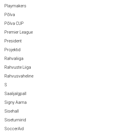
Playmakers
Põlva
Põlva CUP
Premier League
President
Projektid
Rahvaliiga
Rahvuste Liiga
Rahvusvaheline
S
Saalijalgpall
Signy Aarna
Sisehall
Siseturniirid
SoccerAid