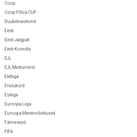
Coop
Coop Põlva CUP
Duubelnaiskond
Eesti
Eesti Jalgpall
Eesti Koondis
EJL
EJL Miniturniirid
Eliitliiga
Eriolukord
Esiliiga
Euroopa Liiga
Euroopa Meistrivõistlused
Fännireisid
FIFA