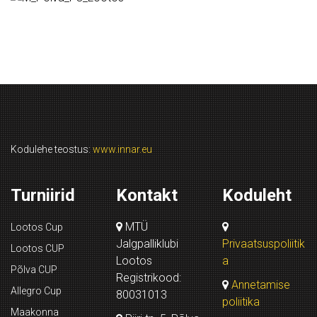
Kodulehe teostus:
www.innar.eu
Turniirid
Kontakt
Koduleht
MTÜ
Lootos Cup
Jalgpalliklubi
Privaatsuspoliitik
Lootos CUP
Lootos
a
Põlva CUP
Registrikood:
Annetamise
Allegro Cup
80031013
poliitika
Maakonna