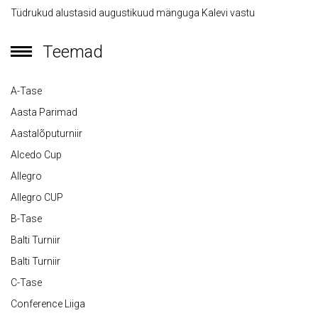
Tüdrukud alustasid augustikuud mänguga Kalevi vastu
Teemad
A-Tase
Aasta Parimad
Aastalõputurniir
Alcedo Cup
Allegro
Allegro CUP
B-Tase
Balti Turniir
Balti Turniir
C-Tase
Conference Liiga