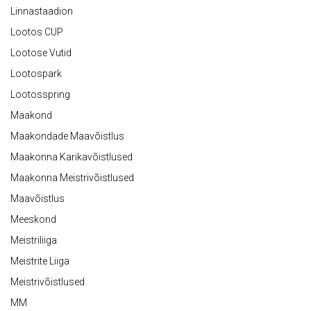
Linnastaadion
Lootos CUP
Lootose Vutid
Lootospark
Lootosspring
Maakond
Maakondade Maavõistlus
Maakonna Karikavõistlused
Maakonna Meistrivõistlused
Maavõistlus
Meeskond
Meistriliiga
Meistrite Liiga
Meistrivõistlused
MM