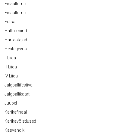
Finaalturniir
Finaalturniir
Futsal
Halliturniirid
Harrastajad
Heategevus
II Liiga
III Liiga
IV Liiga
Jalgpallifestival
Jalgpallikaart
Juubel
Karikafinaal
Karikavõistlused
Kasvandik