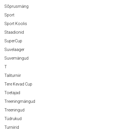
Sõprusmäng
Sport
Sport Koolis
Staadionid
SuperCup
Suvelaager
Suvemängud
T
Taliturniir
Tere Kevad Cup
Toetajad
Treeningmängud
Treeningud
Tüdrukud
Turniirid