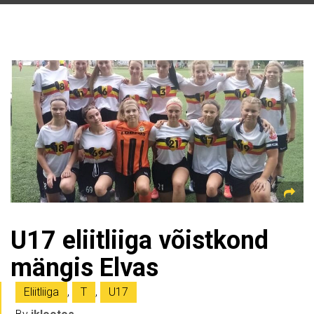
U17 eliitliiga võistkond
mängis Elvas
Eliitliiga
,
T
,
U17