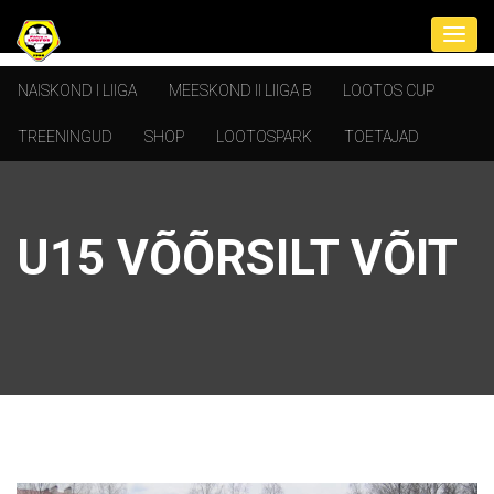
NAISKOND I LIIGA
MEESKOND II LIIGA B
LOOTOS CUP
TREENINGUD
SHOP
LOOTOSPARK
TOETAJAD
U15 VÕÕRSILT VÕIT