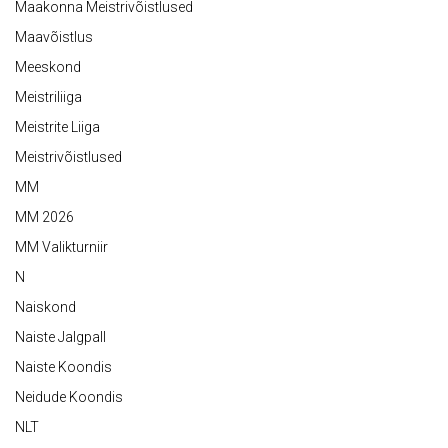
Maakonna Meistrivõistlused
Maavõistlus
Meeskond
Meistriliiga
Meistrite Liiga
Meistrivõistlused
MM
MM 2026
MM Valikturniir
N
Naiskond
Naiste Jalgpall
Naiste Koondis
Neidude Koondis
NLT