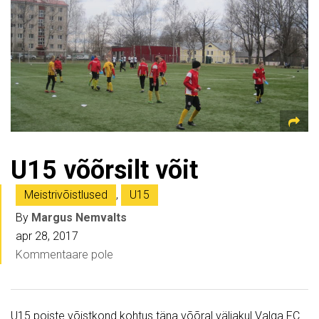
U15 võõrsilt võit
Meistrivõistlused
,
U15
By
Margus Nemvalts
apr 28, 2017
Kommentaare pole
U15 poiste võistkond kohtus täna võõral väljakul Valga FC