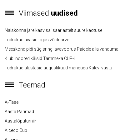
Viimased
uudised
Naiskonna järelkasv sai saarlastelt suure kaotuse
Tüdrukud avasid liigas võiduarve
Meeskond pidi sügisringi avavoorus Paidele alla vanduma
Klubi noored käisid Tammeka CUP-il
Tüdrukud alustasid augustikuud mänguga Kalevi vastu
Teemad
A-Tase
Aasta Parimad
Aastalõputurniir
Alcedo Cup
Allegro