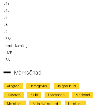
U18
U19
U7
U8
U9
UEFA
Üleminekumäng
ULME
USA
Märksõnad
Allegrod
Heategevus
Jalgpalliklubi
Jklootos
Klubi
Lootospark
Maakond
Meeskond
Meistrivõistlused
Naiskond