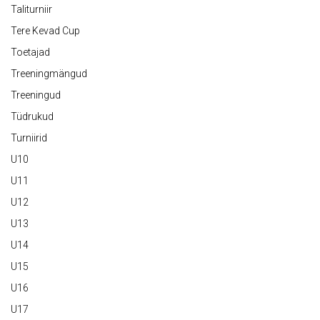
Taliturniir
Tere Kevad Cup
Toetajad
Treeningmängud
Treeningud
Tüdrukud
Turniirid
U10
U11
U12
U13
U14
U15
U16
U17