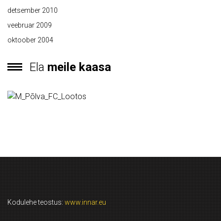
detsember 2010
veebruar 2009
oktoober 2004
Ela
meile kaasa
Kodulehe teostus:
www.innar.eu