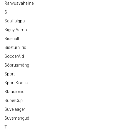
Rahvusvaheline
S
Saalijalgpall
Signy Aarna
Sisehall
Siseturniirid
SoccerAid
Sõprusmäng
Sport
Sport Koolis
Staadionid
SuperCup
Suvelaager
Suvemängud
T