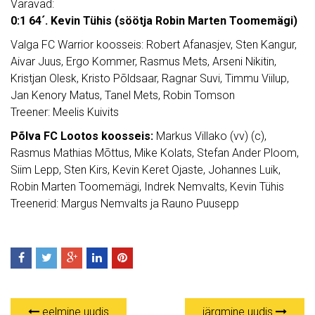
Väravad:
0:1 64´. Kevin Tühis (söötja Robin Marten Toomemägi)
Valga FC Warrior koosseis: Robert Afanasjev, Sten Kangur,
Aivar Juus, Ergo Kommer, Rasmus Mets, Arseni Nikitin,
Kristjan Olesk, Kristo Põldsaar, Ragnar Suvi, Timmu Viilup,
Jan Kenory Matus, Tanel Mets, Robin Tomson
Treener: Meelis Kuivits
Põlva FC Lootos koosseis:
Markus Villako (vv) (c),
Rasmus Mathias Mõttus, Mike Kolats, Stefan Ander Ploom,
Siim Lepp, Sten Kirs, Kevin Keret Ojaste, Johannes Luik,
Robin Marten Toomemägi, Indrek Nemvalts, Kevin Tühis
Treenerid: Margus Nemvalts ja Rauno Puusepp
eelmine uudis
järgmine uudis