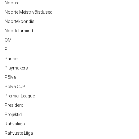
Noored
Noorte Meistrivõistlused
Noortekoondis
Noorteturniirid
OM
P
Partner
Playmakers
Põlva
Põlva CUP
Premier League
President
Projektid
Rahvaliiga
Rahvuste Liiga