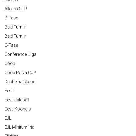
Allegro CUP
B-Tase
Balti Turniir
Balti Turniir
C-Tase
Conference Liiga
Coop
Coop Põlva CUP
Duubelnaiskond
Eesti
Eesti Jalgpall
Eesti Koondis
EJL
EJL Miniturniirid