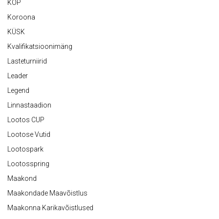
KOP
Koroona
KÜSK
Kvalifikatsioonimäng
Lasteturniirid
Leader
Legend
Linnastaadion
Lootos CUP
Lootose Vutid
Lootospark
Lootosspring
Maakond
Maakondade Maavõistlus
Maakonna Karikavõistlused