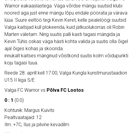
Warrior eakaaslastega. Väga võrdse mängu suutsid klubi
noored aga just enne mängu lõpu endale pöörata ja värava
lüüa. Suure eeltöö tegi Kevin Keret, kelle pealelöögi suutsid
Valga kaitsjad küll plokeerida, kuid jätkuolukorras oli Robin
Marten väletam. Ning suutis palli kasti tagasi mängida ja
Kevin Tühis oskas väga hästi kohta valida ja suutis olla õigel
ajal õiges kohas ja skoorida.
innukalt kaitses mänginud võistkond suutis kolm võidupunkti
koju tagasi tuua.
Reede 28. aprill kell 17:00, Valga Kungla kunstmurustaadion
U15 II liiga S/E
Valga FC Warrior vs
Põlva FC Lootos
0 : 1
(0:0)
Kohtunik: Margus Kuivits
Pealtvaatajaid: 12
Ilm: +7C, Ilus ja pilvine kevadilm