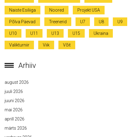
Naiste Esiliiga
Noored
Projekt USA
Põlva Päevad
Treenerid
U7
U8
U9
U10
U11
U13
U15
Ukraina
Valikturniir
Viik
Võit
Arhiiv
august 2026
juuli 2026
juuni 2026
mai 2026
aprill 2026
märts 2026