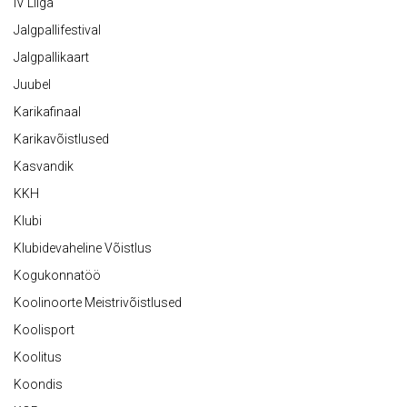
IV Liiga
Jalgpallifestival
Jalgpallikaart
Juubel
Karikafinaal
Karikavõistlused
Kasvandik
KKH
Klubi
Klubidevaheline Võistlus
Kogukonnatöö
Koolinoorte Meistrivõistlused
Koolisport
Koolitus
Koondis