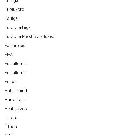
Eliitliiga
Eriolukord
Esiliiga
Euroopa Liiga
Euroopa Meistrivõistlused
Fännireisid
FIFA
Finaalturniir
Finaalturniir
Futsal
Halliturniirid
Harrastajad
Heategevus
II Liiga
III Liiga