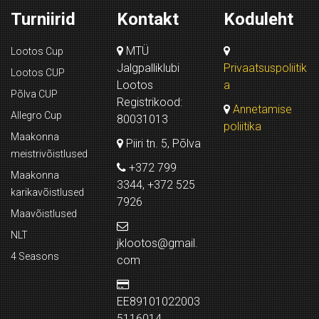
Turniirid
Kontakt
Koduleht
MTÜ
Lootos Cup
Jalgpalliklubi
Privaatsuspoliitik
Lootos CUP
Lootos
a
Põlva CUP
Registrikood:
Annetamise
Allegro Cup
80031013
poliitika
Maakonna
Piiri tn. 5, Põlva
meistrivõistlused
+372 799
Maakonna
3344, +372 525
karikavõistlused
7926
Maavõistlused
NLT
jklootos@gmail.
4 Seasons
com
EE89101022003
5116014