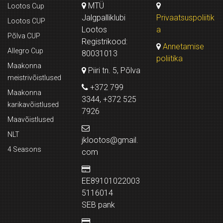
MTÜ
Lootos Cup
Jalgpalliklubi
Privaatsuspoliitik
Lootos CUP
Lootos
a
Põlva CUP
Registrikood:
Annetamise
Allegro Cup
80031013
poliitika
Maakonna
Piiri tn. 5, Põlva
meistrivõistlused
+372 799
Maakonna
3344, +372 525
karikavõistlused
7926
Maavõistlused
NLT
jklootos@gmail.
4 Seasons
com
EE89101022003
5116014
SEB pank