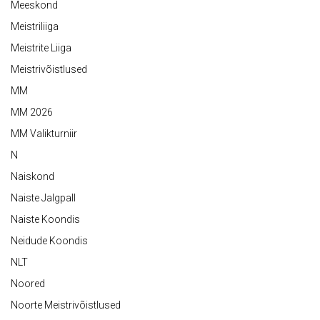
Meeskond
Meistriliiga
Meistrite Liiga
Meistrivõistlused
MM
MM 2026
MM Valikturniir
N
Naiskond
Naiste Jalgpall
Naiste Koondis
Neidude Koondis
NLT
Noored
Noorte Meistrivõistlused