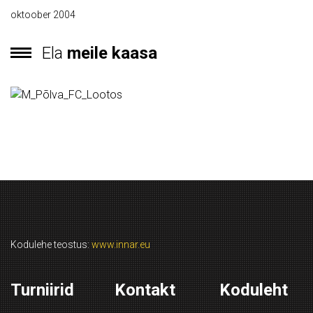
oktoober 2004
Ela
meile kaasa
Kodulehe teostus:
www.innar.eu
Turniirid
Kontakt
Koduleht