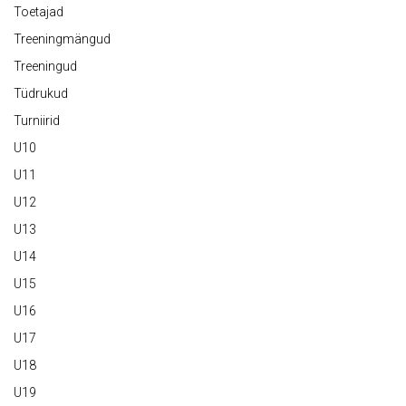
Toetajad
Treeningmängud
Treeningud
Tüdrukud
Turniirid
U10
U11
U12
U13
U14
U15
U16
U17
U18
U19