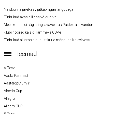
Naiskonna järelkasv jätkab liigamängudega
Tüdrukud avasid liigas võiduarve
Meeskond pidi sügisringi avavoorus Paidele alla vanduma
Klubi noored käisid Tammeka CUP-il
Tüdrukud alustasid augustikuud mänguga Kalevi vastu
Teemad
A-Tase
Aasta Parimad
Aastalõputurniir
Alcedo Cup
Allegro
Allegro CUP
B-Tase