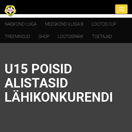
NAISKOND I LIIGA
MEESKOND II LIIGA B
LOOTOS CUP
TREENINGUD
SHOP
LOOTOSPARK
TOETAJAD
U15 POISID
ALISTASID
LÄHIKONKURENDI