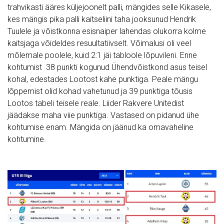
trahvikasti ääres küljejoonelt palli, mängides selle Kikasele,
kes mängis pika palli kaitseliini taha jooksunud Hendrik
Tuulele ja võistkonna esisnaiper lahendas olukorra kolme
kaitsjaga võideldes resuultatiivselt. Võimalusi oli veel
mõlemale poolele, kuid 2:1 jäi tabloole lõpuvileni. Enne
kohtumist 38 punkti kogunud Ühendvõistkond asus teisel
kohal, edestades Lootost kahe punktiga. Peale mängu
lõppemist olid kohad vahetunud ja 39 punktiga tõusis
Lootos tabeli teisele reale. Liider Rakvere Unitedist
jäädakse maha viie punktiga. Vastased on pidanud ühe
kohtumise enam. Mängida on jäänud ka omavaheline
kohtumine.