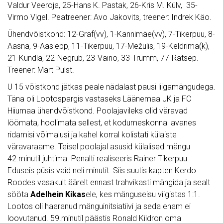
Valdur Veeroja, 25-Hans K. Pastak, 26-Kris M. Külv, 35-
Virmo Vigel. Peatreener: Avo Jakovits, treener: Indrek Käo.
Ühendvõistkond: 12-Graf(vv), 1-Kannimäe(vv), 7-Tikerpuu, 8-
Aasna, 9-Aaslepp, 11-Tikerpuu, 17-Mežulis, 19-Keldrima(k),
21-Kundla, 22-Negrub, 23-Vaino, 33-Trumm, 77-Rätsep.
Treener: Mart Pulst.
U 15 võistkond jätkas peale nädalast pausi liigamängudega.
Täna oli Lootospargis vastaseks Läänemaa JK ja FC
Hiiumaa ühendvõistkond. Poolajavileks olid väravad
löömata, hoolimata sellest, et kodumeskonnal avanes
ridamisi võimalusi ja kahel korral kolistati külaiste
väravaraame. Teisel poolajal asusid külalised mängu
42.minutil juhtima. Penalti realiseeris Rainer Tikerpuu.
Eduseis püsis vaid neli minutit. Siis suutis kapten Kerdo
Roodes vasakult äärelt ennast trahvikasti mängida ja sealt
sööta
Adelhein Kikas
ele, kes mänguseisu viigistas 1:1.
Lootos oli haaranud mänguinitsiatiivi ja seda enam ei
loovutanud. 59.minutil päästis Ronald Kiidron oma