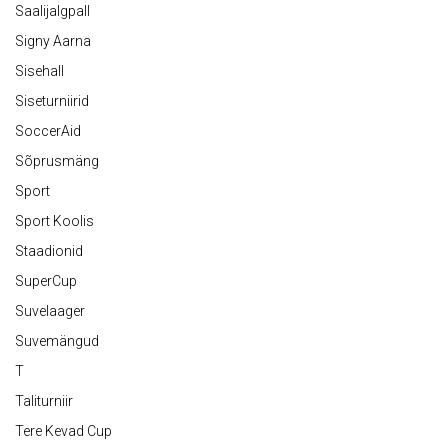
Saalijalgpall
Signy Aarna
Sisehall
Siseturniirid
SoccerAid
Sõprusmäng
Sport
Sport Koolis
Staadionid
SuperCup
Suvelaager
Suvemängud
T
Taliturniir
Tere Kevad Cup