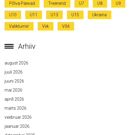
Põlva Päevad
Treenerid
U7
U8
U9
U10
U11
U13
U15
Ukraina
Valikturniir
Viik
Võit
Arhiiv
august 2026
juuli 2026
juuni 2026
mai 2026
aprill 2026
märts 2026
veebruar 2026
jaanuar 2026