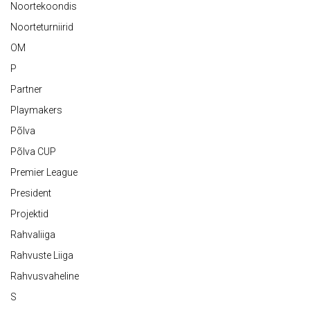
Noortekoondis
Noorteturniirid
OM
P
Partner
Playmakers
Põlva
Põlva CUP
Premier League
President
Projektid
Rahvaliiga
Rahvuste Liiga
Rahvusvaheline
S