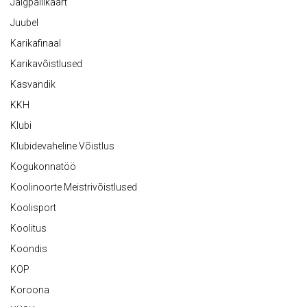
Jalgpallikaart
Juubel
Karikafinaal
Karikavõistlused
Kasvandik
KKH
Klubi
Klubidevaheline Võistlus
Kogukonnatöö
Koolinoorte Meistrivõistlused
Koolisport
Koolitus
Koondis
KOP
Koroona