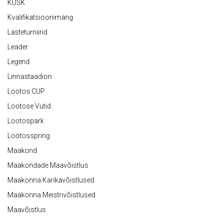
KÜSK
Kvalifikatsioonimäng
Lasteturniirid
Leader
Legend
Linnastaadion
Lootos CUP
Lootose Vutid
Lootospark
Lootosspring
Maakond
Maakondade Maavõistlus
Maakonna Karikavõistlused
Maakonna Meistrivõistlused
Maavõistlus