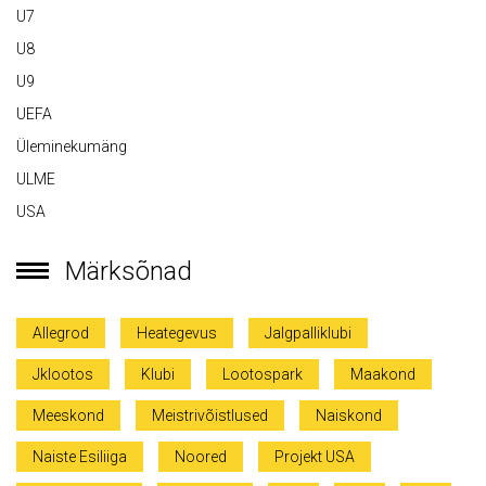
U7
U8
U9
UEFA
Üleminekumäng
ULME
USA
Märksõnad
Allegrod
Heategevus
Jalgpalliklubi
Jklootos
Klubi
Lootospark
Maakond
Meeskond
Meistrivõistlused
Naiskond
Naiste Esiliiga
Noored
Projekt USA