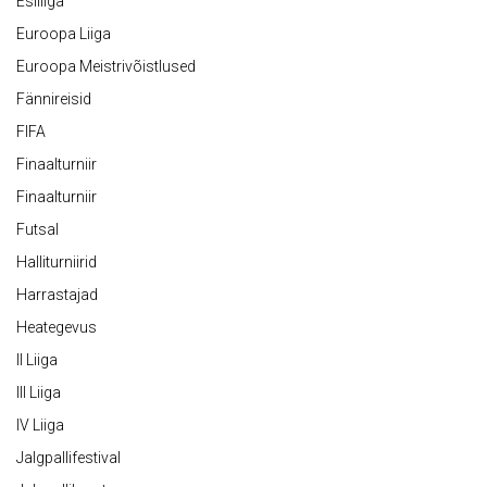
Esiliiga
Euroopa Liiga
Euroopa Meistrivõistlused
Fännireisid
FIFA
Finaalturniir
Finaalturniir
Futsal
Halliturniirid
Harrastajad
Heategevus
II Liiga
III Liiga
IV Liiga
Jalgpallifestival