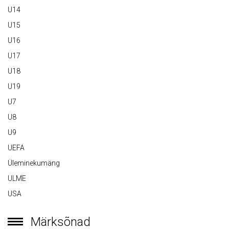
U14
U15
U16
U17
U18
U19
U7
U8
U9
UEFA
Üleminekumäng
ULME
USA
Märksõnad