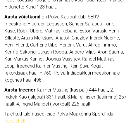
– Janette Kund 123 häält.
Aasta võistkond
on Põlva Käsipalliklubi SERVITI
meeskond – Jürgen Lepasson, Sander Sarapuu, Tõnis
Kase, Robin Oberg, Mathias Rebane, Eston Varusk, Henri
Sillaste, Arturs Meikšans, Anatolii Chezlov, Indrek Neeme,
Henri Hiiend, Carl-Eric Uibo, Hendrik Varul, Alfred Timmo,
Kermo Saksing, Jürgen Rooba. Andero Viljus, Aron Saarna,
Karl Markus Kannel, Joonas Vassiljev, Randel Matthias
Lepp, treenerid Kalmer Musting, Rein Suvi. Koguti
rekordsaak hääli – 760. Põlva Indiacaklubi meeskonnale
kogunes hääli 498.
Aasta treener
Kalmer Musting (käsipall) 444 häält
,
2.
Indrek Käo (jalgpall) 331 häält, 3.Maire Tiisler (laskmine) 257
häält, 4. Ingrid Mandel ( võrkpall) 226 häält.
Täielikud tulemused leiab Põlva Maakonna Spordiliidu
kodulehelt