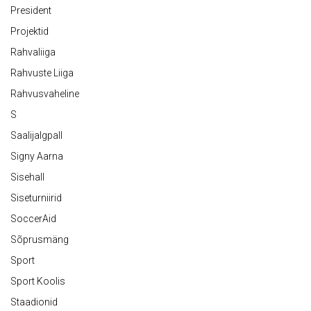
President
Projektid
Rahvaliiga
Rahvuste Liiga
Rahvusvaheline
S
Saalijalgpall
Signy Aarna
Sisehall
Siseturniirid
SoccerAid
Sõprusmäng
Sport
Sport Koolis
Staadionid