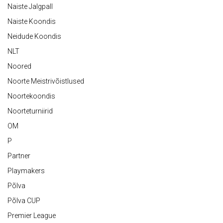
Naiste Jalgpall
Naiste Koondis
Neidude Koondis
NLT
Noored
Noorte Meistrivõistlused
Noortekoondis
Noorteturniirid
OM
P
Partner
Playmakers
Põlva
Põlva CUP
Premier League