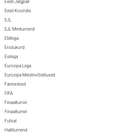
Eesti Jalgpall
Eesti Koondis
EJL
EJL Miniturniirid
Eliitliiga
Eriolukord
Esiliiga
Euroopa Liiga
Euroopa Meistrivõistlused
Fännireisid
FIFA
Finaalturniir
Finaalturniir
Futsal
Halliturniirid