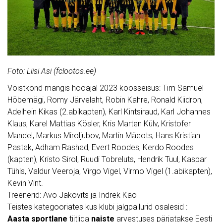
Foto: Liisi Asi (fclootos.ee)
Võistkond mängis hooajal 2023 koosseisus: Tim Samuel
Hõbemägi, Romy Järvelaht, Robin Kahre, Ronald Kiidron,
Adelhein Kikas (2.abikapten), Karl Kintsiraud, Karl Johannes
Klaus, Karel Mattias Kösler, Kris Marten Külv, Kristofer
Mandel, Markus Miroljubov, Martin Mäeots, Hans Kristian
Pastak, Adham Rashad, Evert Roodes, Kerdo Roodes
(kapten), Kristo Sirol, Ruudi Tobreluts, Hendrik Tuul, Kaspar
Tühis, Valdur Veeroja, Virgo Vigel, Virmo Vigel (1.abikapten),
Kevin Vint.
Treenerid: Avo Jakovits ja Indrek Käo
Teistes kategooriates kus klubi jalgpallurid osalesid :
Aasta sportlane
tiitliga
naiste
arvestuses pärjatakse Eesti