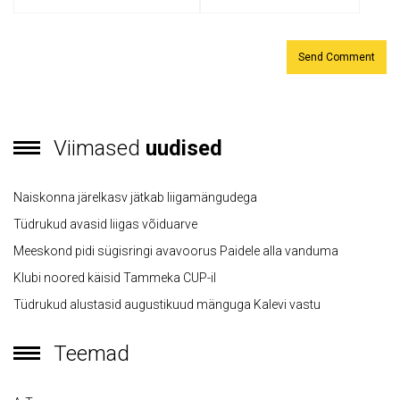
Viimased
uudised
Naiskonna järelkasv jätkab liigamängudega
Tüdrukud avasid liigas võiduarve
Meeskond pidi sügisringi avavoorus Paidele alla vanduma
Klubi noored käisid Tammeka CUP-il
Tüdrukud alustasid augustikuud mänguga Kalevi vastu
Teemad