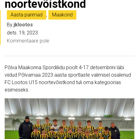
noortevõistkond
Aasta parimad
,
Maakond
By
jklootos
dets. 19, 2023
Kommentaare pole
Põlva Maakonna Spordiliidu poolt 4-17.detsembrini läbi
viidud Põlvamaa 2023 aasta sportlaste valimisel osalenud
FC Lootos U15 noortevõistkond tuli oma kategoorias
esimeseks.