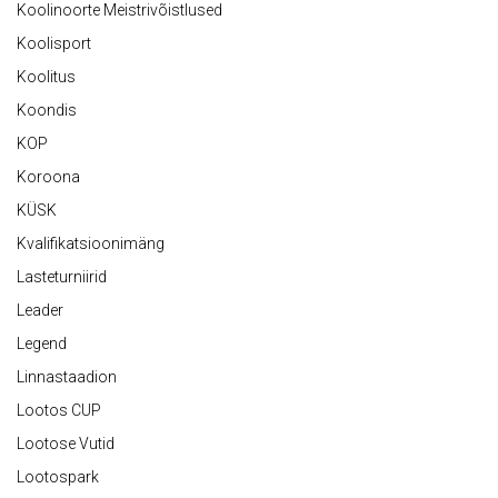
Koolinoorte Meistrivõistlused
Koolisport
Koolitus
Koondis
KOP
Koroona
KÜSK
Kvalifikatsioonimäng
Lasteturniirid
Leader
Legend
Linnastaadion
Lootos CUP
Lootose Vutid
Lootospark