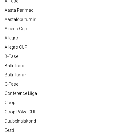
A-Tase
Aasta Parimad
Aastalõputurniir
Alcedo Cup
Allegro
Allegro CUP
B-Tase
Balti Turniir
Balti Turniir
C-Tase
Conference Liiga
Coop
Coop Põlva CUP
Duubelnaiskond
Eesti