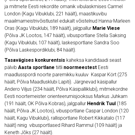
ja mitmete Eesti rekordite omanik vibulaskmises Carmel
London (Kagu Vibuklubi, 221 häält), maastikuvibu
maailmameistrivõistlustel edukalt võistelnud Hanna-Marleen
Oras (Kagu Vibuklubi, 189 häält), jalgpallur
Marie Viese
(Põlva JK Lootos, 147 häält), vibusportlane Stella Saksing
(Kagu Vibuklubi, 107 häält), laskesportlane Sandra Soo
(Põlva Laskespordiklubi, 84 häält).
Tasavägises konkurentsis
kaheksa kandidaadi seast
pälvib
Aasta sportlane
tiitli
noormeestest
Eesti
maadlusspordi noorte paremikku kuuluv Kaspar Kört (275
häält, Põlva Maadlusklubi Lapiti). Järgnevad käsipallur
Andero Viljus (234 häält, Põlva Käsipalliklubi), mitmekordne
Eesti noortemeister orienteerumisjooksus Markus Juhkam
(191 häält, OK Põlva Kobras), jalgpallur
Hendrik Tuul
(185
häält, Põlva JK Lootos), vibusportlane Caspar London (120
häält, Kagu Vibuklubi), rallisportlane Robert Kikkatalo (117
häält) ninig vibusportlased Rihard Rammul (109 häält) ja
Keneth Jõks (27 häält).