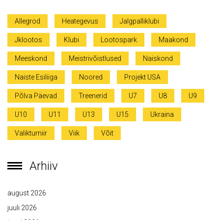
Allegrod
Heategevus
Jalgpalliklubi
Jklootos
Klubi
Lootospark
Maakond
Meeskond
Meistrivõistlused
Naiskond
Naiste Esiliiga
Noored
Projekt USA
Põlva Päevad
Treenerid
U7
U8
U9
U10
U11
U13
U15
Ukraina
Valikturniir
Viik
Võit
Arhiiv
august 2026
juuli 2026