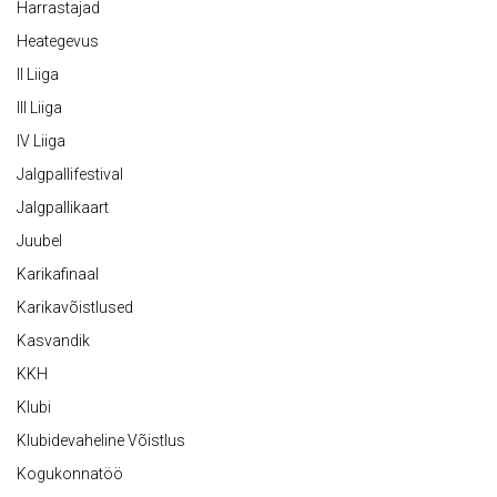
Harrastajad
Heategevus
II Liiga
III Liiga
IV Liiga
Jalgpallifestival
Jalgpallikaart
Juubel
Karikafinaal
Karikavõistlused
Kasvandik
KKH
Klubi
Klubidevaheline Võistlus
Kogukonnatöö