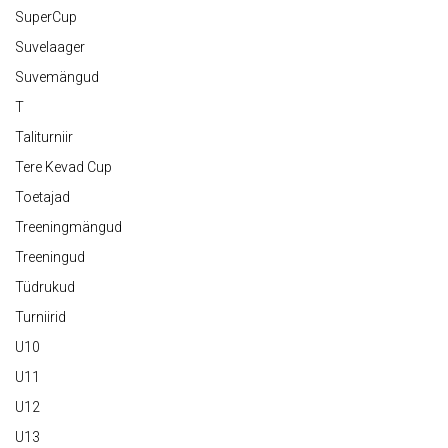
SuperCup
Suvelaager
Suvemängud
T
Taliturniir
Tere Kevad Cup
Toetajad
Treeningmängud
Treeningud
Tüdrukud
Turniirid
U10
U11
U12
U13