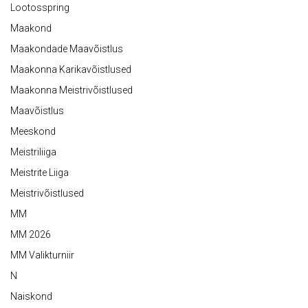
Lootosspring
Maakond
Maakondade Maavõistlus
Maakonna Karikavõistlused
Maakonna Meistrivõistlused
Maavõistlus
Meeskond
Meistriliiga
Meistrite Liiga
Meistrivõistlused
MM
MM 2026
MM Valikturniir
N
Naiskond