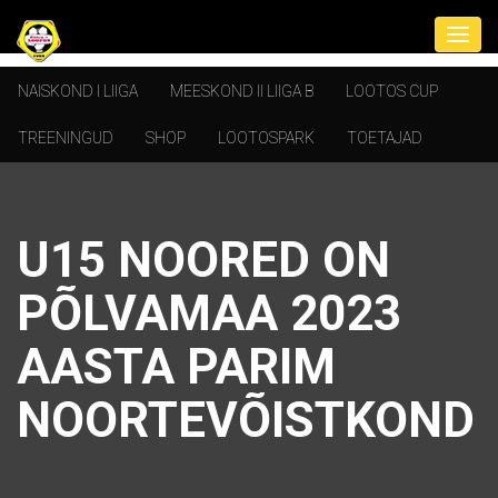
NAISKOND I LIIGA
MEESKOND II LIIGA B
LOOTOS CUP
TREENINGUD
SHOP
LOOTOSPARK
TOETAJAD
U15 NOORED ON
PÕLVAMAA 2023
AASTA PARIM
NOORTEVÕISTKOND