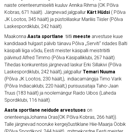
naiste orienteerumiseliiti kuuluv Annika Rihma (OK Põlva
Kobras, 671 häält). Järgnevad jalgpallur
Kärt Hüdsi
( Põlva
JK Lootos, 345 häält) ja püstolilaskur Mariliis Tiisler (Põlva
Laskespordiklubi, 242 häält).
Maakonna
Aasta sportlane
tiitli
meeste
arvestuse kuue
kandidaadi hulgast pälvib tänavu Põlva „Serviti“ ridades Balti
käsipalli liiga võidu, Eesti meister käsipalli meistritiitli
pälvinud Alfred Timmo (Põlva Käsipalliklubi, 267 häält).
Tihedas konkurentsis järgnevad laskur Erki Sillakivi (Põlva
Laskespordiklubi, 242 häält), jalgpallur
Temari Nuuma
(Põlva JK Lootos, 230 häält,), indiacamängija Timo Varik
(Põlva Indiacaklubi, 220 häält,) purisuusataja Taho-Jaan
Truus (183 häält) ja noolemängur Raido Uibos (Laheda
Spordiklubi, 116 häält).
Aasta sportlane neidude
arvestuses
on
orienteerujaJohanna Oras(OK Põlva Kobras, 266 hält)).
Talle järgnevad nooruke kergejõustiklane Hiie-Maarja Ööbik
(Põlva Spordikool, 244 häält), mitmekordne Eesti meister