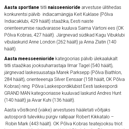
Aasta sportlane
tiitli
naisseenioride
arvestuse ülitihedas
konkurentsi pälvib
indiacamängija Keit Kuklase (Põlva
Indiacaklubi, 429 häält) staažika, Eesti naiste
orienteerumise raudvarasse kuuluva Saima Värtoni ees (OK
Põlva Kobras, 427 häält). Järgnevad südikad Kagu Vibuklubi
vibulaskurid Anne London (262 häält) ja Anna Zlatin (140
häält).
Aasta meesseenioride
kategoorias pälvib ülekaalukalt
tiitli staažikas jooksuharrastaja Ilmar Tagel (540 häält),
järgnevad laskesuusataja Marek Parksepp (Põlva Biathlon,
284 häält), orienteeeruja Silver Eensaar (158 häält, OK Põlva
Kobras) ning Põlva Laskespordiklubist Eesti laskespordi
GRAND MAN kategooriasse kuuluvad laskurid Andres Hunt
(140 häält) ja Aivar Kuhi (136 häält).
Aasta võistkond (väike) arvestuses hääletati võitjaks
autospordi tulevikku pürgiv rallipaar Robert Kikkatalo –
Robin Mark (443 häält). OK Põlva Kobras teatejooksu triot