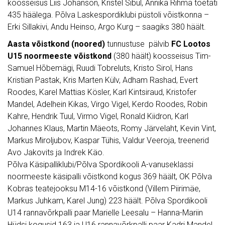
koosseisus Liis Johanson, Kristel Sibul, Annika Rihma toetati
435 häälega. Põlva Laskespordiklubi püstoli võistkonna –
Erki Sillakivi, Andu Heinso, Argo Kurg – saagiks 380 häält.
Aasta võistkond (noored)
tunnustuse pälvib
FC Lootos
U15 noormeeste võistkond
(380 häält)
koosseisus Tim-
Samuel Hõbemägi, Ruudi Tobreluts, Kristo Sirol, Hans
Kristian Pastak, Kris Marten Külv, Adham Rashad, Evert
Roodes, Karel Mattias Kösler, Karl Kintsiraud, Kristofer
Mandel, Adelhein Kikas, Virgo Vigel, Kerdo Roodes, Robin
Kahre, Hendrik Tuul, Virmo Vigel, Ronald Kiidron, Karl
Johannes Klaus, Martin Mäeots, Romy Järvelaht, Kevin Vint,
Markus Miroljubov, Kaspar Tühis, Valdur Veeroja, treenerid
Avo Jakovits ja Indrek Käo.
Põlva Käsipalliklubi/Põlva Spordikooli A-vanuseklassi
noormeeste käsipalli võistkond kogus 369 häält, OK Põlva
Kobras teatejooksu M14-16 võistkond (Villem Piirimäe,
Markus Juhkam, Karel Jung) 223 häält. Põlva Spordikooli
U14 rannavõrkpalli paar Marielle Leesalu – Hanna-Mariin
Hüdsi kogusid 163 ja U16 rannavõrkpalli paar Kadri Mandel