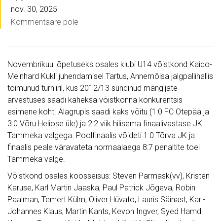
nov. 30, 2025
Kommentaare pole
Novembrikuu lõpetuseks osales klubi U14 võistkond Kaido-
Meinhard Kukli juhendamisel Tartus, Annemõisa jalgpallihallis
toimunud turniiril, kus 2012/13 sündinud mängijate
arvestuses saadi kaheksa võistkonna konkurentsis
esimene koht. Alagrupis saadi kaks võitu (1:0 FC Otepää ja
3:0 Võru Heliose üle) ja 2:2 viik hilisema finaalivastase JK
Tammeka valgega. Poolfinaalis võideti 1:0 Tõrva JK ja
finaalis peale väravateta normaalaega 8:7 penaltite toel
Tammeka valge.
Võistkond osales koosseisus: Steven Parmask(vv), Kristen
Karuse, Karl Martin Jaaska, Paul Patrick Jõgeva, Robin
Paalman, Temert Külm, Oliver Hüvato, Lauris Säinast, Karl-
Johannes Klaus, Martin Kants, Kevon Ingver, Syed Hamd