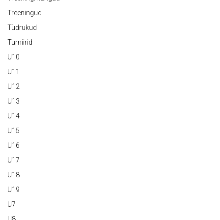
Treeningud
Tüdrukud
Turniirid
U10
U11
U12
U13
U14
U15
U16
U17
U18
U19
U7
U8