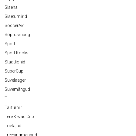
Sisehall
Siseturniirid
SoccerAid
Sõprusmäng
Sport
Sport Koolis
Staadionid
SuperCup
Suvelaager
Suvemängud
T
Taliturniir
Tere Kevad Cup
Toetajad
Treeningmängud