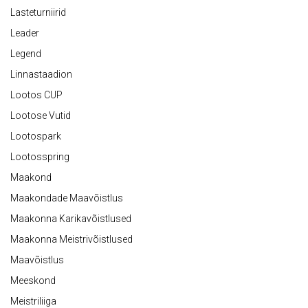
Lasteturniirid
Leader
Legend
Linnastaadion
Lootos CUP
Lootose Vutid
Lootospark
Lootosspring
Maakond
Maakondade Maavõistlus
Maakonna Karikavõistlused
Maakonna Meistrivõistlused
Maavõistlus
Meeskond
Meistriliiga