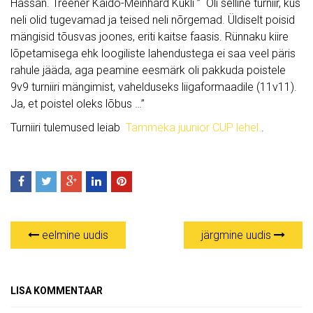
Hassan. Treener Kaido-Meinhard Kukli ” Oli selline turniir, kus
neli olid tugevamad ja teised neli nõrgemad. Üldiselt poisid
mängisid tõusvas joones, eriti kaitse faasis. Rünnaku kiire
lõpetamisega ehk loogiliste lahendustega ei saa veel päris
rahule jääda, aga peamine eesmärk oli pakkuda poistele
9v9 turniiri mängimist, vahelduseks liigaformaadile (11v11).
Ja, et poistel oleks lõbus …”
Turniiri tulemused leiab
Tammeka juunior CUP lehel
.
eelmine uudis
järgmine uudis
LISA KOMMENTAAR