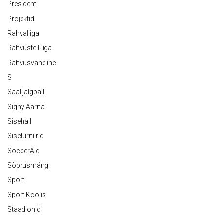
President
Projektid
Rahvaliiga
Rahvuste Liiga
Rahvusvaheline
S
Saalijalgpall
Signy Aarna
Sisehall
Siseturniirid
SoccerAid
Sõprusmäng
Sport
Sport Koolis
Staadionid