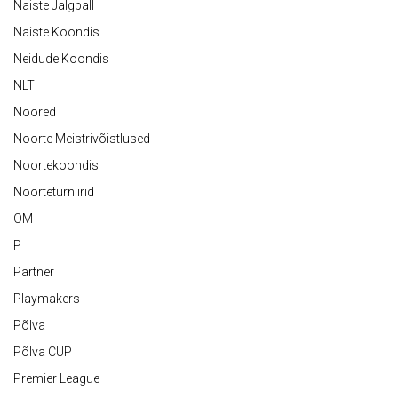
Naiste Jalgpall
Naiste Koondis
Neidude Koondis
NLT
Noored
Noorte Meistrivõistlused
Noortekoondis
Noorteturniirid
OM
P
Partner
Playmakers
Põlva
Põlva CUP
Premier League