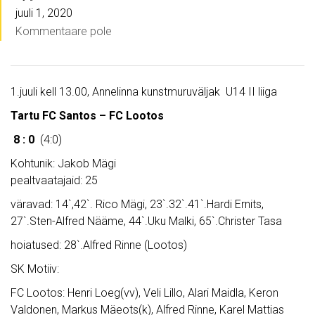
juuli 1, 2020
Kommentaare pole
1.juuli kell 13.00, Annelinna kunstmuruväljak U14 II liiga
Tartu FC Santos – FC Lootos
8 : 0
(4:0)
Kohtunik: Jakob Mägi
pealtvaatajaid: 25
väravad: 14`,42`. Rico Mägi, 23`.32`.41`.Hardi Ernits,
27`.Sten-Alfred Nääme, 44`.Uku Malki, 65`.Christer Tasa
hoiatused: 28`.Alfred Rinne (Lootos)
SK Motiiv:
FC Lootos: Henri Loeg(vv), Veli Lillo, Alari Maidla, Keron
Valdonen, Markus Mäeots(k), Alfred Rinne, Karel Mattias