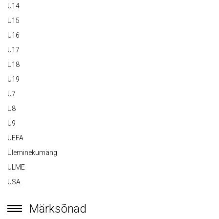
U14
U15
U16
U17
U18
U19
U7
U8
U9
UEFA
Üleminekumäng
ULME
USA
Märksõnad