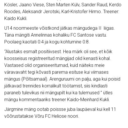
Kösler, Jaano Viese, Sten Marten Külv, Sander Raud, Kerdo
Roodes, Aleksandr Jerotski, Karl-Kristofer Hirmo. Treener:
Kaido Kukli.
U14 noormeeste võistkond jätkas mängudega II liigas.
Täna mängiti Annelinnas kohaliku FC Santose vastu.
Poolaeg kaotati 0:4 ja kogu kohtumine 0:8.
“Alustaks esmalt positiivsest. Hea märk oli see, et kõik
koosseisus registreeritud mängijad olid kenasti kohal.
Vastased olid organiseeritumad, kuid näiteks meie
väravavaht tegi kõvasti parema esituse kui viimases
mängus (Põltsamaal). Arenguruumi on palju, aga kui poisid
jätkavad trennides korralikult töötamist, siis kindlasti
paraneb tulevikus nii mängupilt kui ka tulemused ” ütles
mängu kommentaariks treener Kaido-Meinhard Kukli.
Järgmine mäng ootab poissse juba laupäeval kui kell 11
võõrustatakse Võru FC Heliose noori.