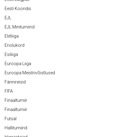
Eesti Koondis
EJL
EJL Miniturniirid
Eliitliiga
Eriolukord
Esiliiga
Euroopa Liiga
Euroopa Meistrivõistlused
Fännireisid
FIFA
Finaalturniir
Finaalturniir
Futsal
Halliturniirid