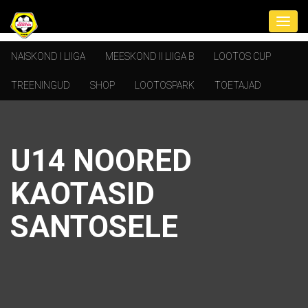
NAISKOND I LIIGA
MEESKOND II LIIGA B
LOOTOS CUP
TREENINGUD
SHOP
LOOTOSPARK
TOETAJAD
U14 NOORED
KAOTASID
SANTOSELE