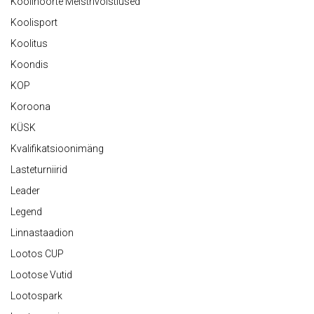
Koolinoorte Meistrivõistlused
Koolisport
Koolitus
Koondis
KOP
Koroona
KÜSK
Kvalifikatsioonimäng
Lasteturniirid
Leader
Legend
Linnastaadion
Lootos CUP
Lootose Vutid
Lootospark