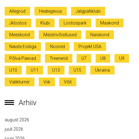
Allegrod
Heategevus
Jalgpalliklubi
Jklootos
Klubi
Lootospark
Maakond
Meeskond
Meistrivõistlused
Naiskond
Naiste Esiliiga
Noored
Projekt USA
Põlva Päevad
Treenerid
U7
U8
U9
U10
U11
U13
U15
Ukraina
Valikturniir
Viik
Võit
Arhiiv
august 2026
juuli 2026
juuni 2026