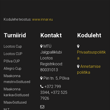
Kodulehe teostus:
www.innar.eu
Turniirid
Kontakt
Koduleht
MTÜ
Lootos Cup
Jalgpalliklubi
Privaatsuspoliitik
Lootos CUP
Lootos
a
Põlva CUP
Registrikood:
Annetamise
Allegro Cup
80031013
poliitika
Maakonna
Piiri tn. 5, Põlva
meistrivõistlused
+372 799
Maakonna
3344, +372 525
karikavõistlused
7926
Maavõistlused
NLT