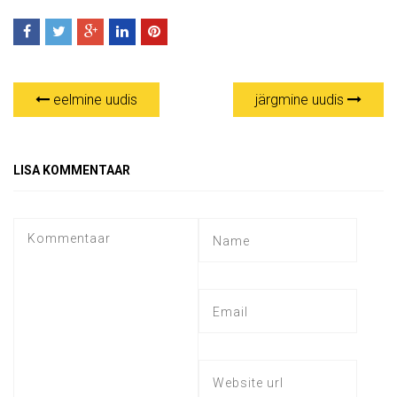
eelmine uudis
järgmine uudis
LISA KOMMENTAAR