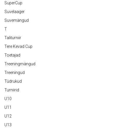
SuperCup
Suvelaager
Suvemängud
T
Taliturniir
Tere Kevad Cup
Toetajad
Treeningmängud
Treeningud
Tüdrukud
Turniirid
U10
U11
U12
U13