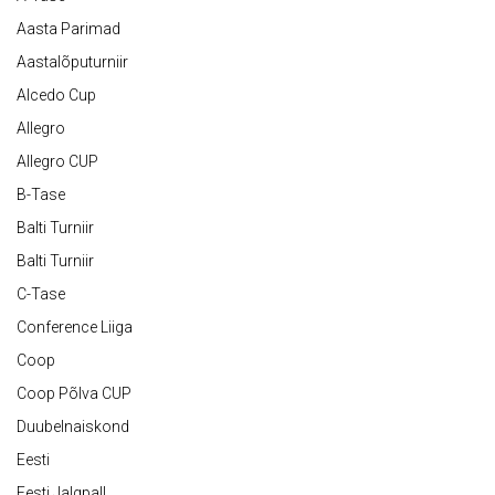
Aasta Parimad
Aastalõputurniir
Alcedo Cup
Allegro
Allegro CUP
B-Tase
Balti Turniir
Balti Turniir
C-Tase
Conference Liiga
Coop
Coop Põlva CUP
Duubelnaiskond
Eesti
Eesti Jalgpall