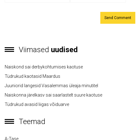
Viimased
uudised
Naiskond sai derbykohtumises kaotuse
Tüdrukud kaotasid Maardus
Juuniorid langesid Vasalemmas üleaja minutitel
Naiskonna järelkasv sai saarlastelt suure kaotuse
Tüdrukud avasid liigas võiduarve
Teemad
A-Tase