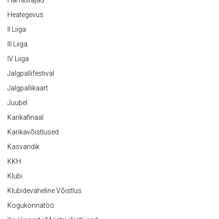
Harrastajad
Heategevus
II Liiga
III Liiga
IV Liiga
Jalgpallifestival
Jalgpallikaart
Juubel
Karikafinaal
Karikavõistlused
Kasvandik
KKH
Klubi
Klubidevaheline Võistlus
Kogukonnatöö