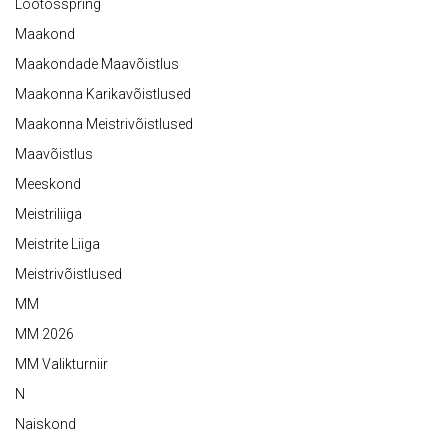
Lootosspring
Maakond
Maakondade Maavõistlus
Maakonna Karikavõistlused
Maakonna Meistrivõistlused
Maavõistlus
Meeskond
Meistriliiga
Meistrite Liiga
Meistrivõistlused
MM
MM 2026
MM Valikturniir
N
Naiskond