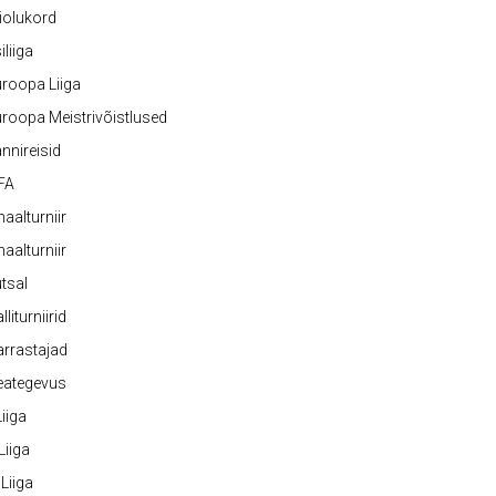
iolukord
iliiga
roopa Liiga
roopa Meistrivõistlused
nnireisid
FA
naalturniir
naalturniir
tsal
lliturniirid
rrastajad
eategevus
 Liiga
 Liiga
 Liiga