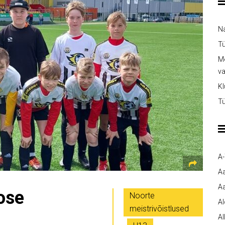
Na
Tü
Me
v
Kl
Tü
A
A
Aa
ose
Noorte
A
meistrivõistlused
Al