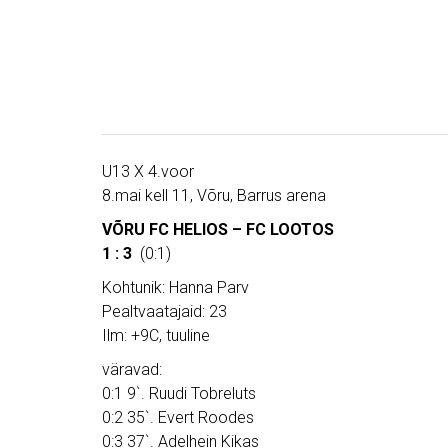
U13 X 4.voor
8.mai kell 11, Võru, Barrus arena
VÕRU FC HELIOS – FC LOOTOS
1 : 3
(0:1)
Kohtunik: Hanna Parv
Pealtvaatajaid: 23
Ilm: +9C, tuuline
väravad:
0:1 9`. Ruudi Tobreluts
0:2 35`. Evert Roodes
0:3 37`. Adelhein Kikas