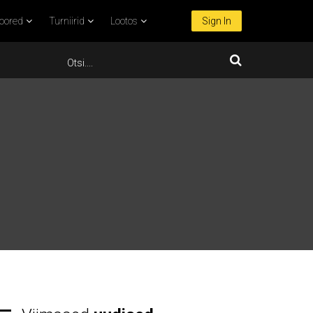
oored
Turniirid
Lootos
Sign In