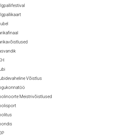
lgpallifestival
lgpallikaart
ubel
rikafinaal
rikavõistlused
asvandik
KH
ubi
ubidevaheline Võistlus
ogukonnatöö
olinoorte Meistrivõistlused
olisport
olitus
oondis
OP