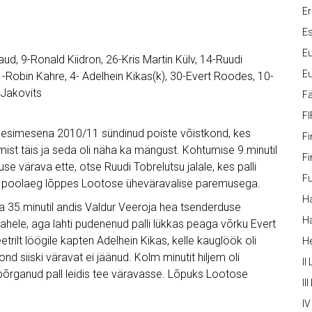
Er
Es
Eu
aud, 9-Ronald Kiidron, 26-Kris Martin Külv, 14-Ruudi
Eu
-Robin Kahre, 4- Adelhein Kikas(k), 30-Evert Roodes, 10-
 Jakovits
Fä
FI
esimesena 2010/11 sündinud poiste võistkond, kes
Fi
mist täis ja seda oli näha ka mängust. Kohtumise 9.minutil
Fi
e värava ette, otse Ruudi Tobrelutsu jalale, kes palli
Fu
ga poolaeg lõppes Lootose üheväravalise paremusega.
Ha
a 35.minutil andis Valdur Veeroja hea tsenderduse
Ha
vahele, aga lahti pudenenud palli lükkas peaga võrku Evert
rilt löögile kapten Adelhein Kikas, kelle kauglöök oli
H
 siiski väravat ei jäänud. Kolm minutit hiljem oli
II
põrganud pall leidis tee väravasse. Lõpuks Lootose
III
IV