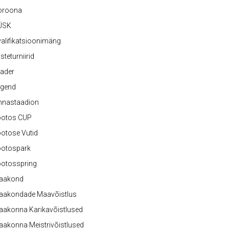
oroona
ÜSK
alifikatsioonimäng
steturniirid
ader
egend
nnastaadion
ootos CUP
otose Vutid
ootospark
ootosspring
aakond
aakondade Maavõistlus
aakonna Karikavõistlused
akonna Meistrivõistlused