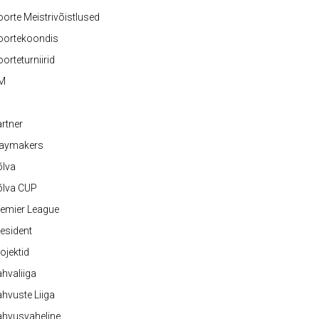
orte Meistrivõistlused
oortekoondis
orteturniirid
M
rtner
laymakers
õlva
õlva CUP
emier League
esident
ojektid
hvaliiga
hvuste Liiga
ahvusvaheline