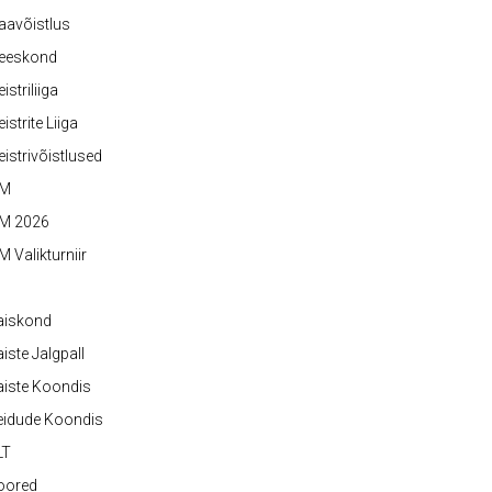
aavõistlus
eeskond
istriliiga
istrite Liiga
istrivõistlused
M
M 2026
 Valikturniir
aiskond
iste Jalgpall
iste Koondis
eidude Koondis
LT
oored