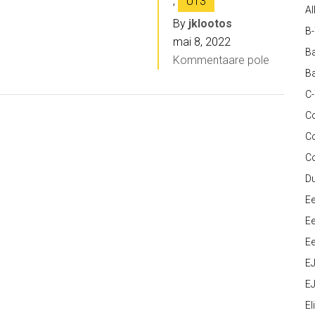
,
U13
Al
By
jklootos
B
mai 8, 2022
Ba
Kommentaare pole
Ba
C
Co
C
C
D
Ee
Ee
Ee
E
EJ
Eli