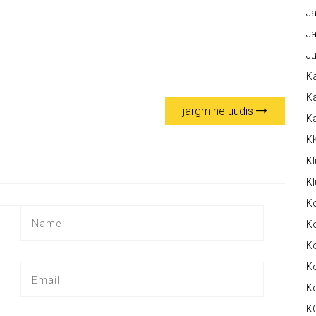
Ja
Ja
Ju
Ka
Ka
järgmine uudis
K
K
Kl
Kl
K
Ko
Ko
Ko
K
K