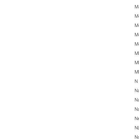
M
M
Me
Me
Me
M
M
MM
N
N
Na
Na
N
N
N