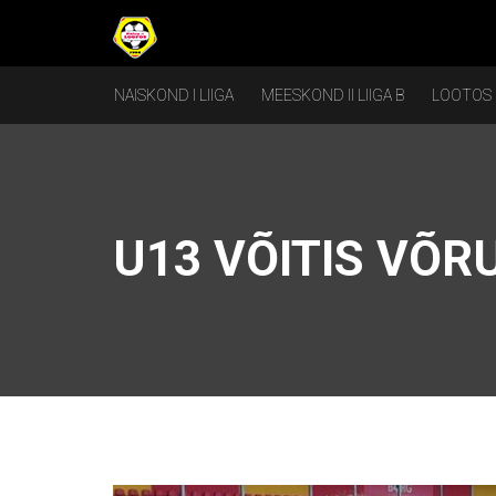
NAISKOND I LIIGA
MEESKOND II LIIGA B
LOOTOS
U13 VÕITIS VÕR