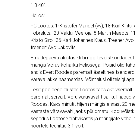
1:3 40`. …
Helios:
FC Lootos: 1-Kristofer Mandel (vv), 18-Karl Kintsir
Tobreluts, 20-Valdur Veeroja, 8-Martin Mäeots, 11
Kristo Sirol, 36-Karl-Johannes Klaus. Treener Avo
treener: Avo Jakovits
Emadepäeva alustas klubi noortevõistkondadest 
mängis Võrus kohaliku Heliosega. Poisid olid taht
andis Evert Roodes paremalt äärelt hea tsenderdus
värava lakke haamerdas. Võimalusi oli teisigi a
Tesit poolaega alustas Lootos taas aktiivsemalt j
paremalt servalt. Võru väravavaht sai küll näpud 
Roodes. Kaks minutit hiljem mängis ennast 20 meet
vastaste väravavahi jaoks püüdmatu. Koduvõistkond
segadus Lootose trahvikastis ja mängijate vahel 
noortele teenitud 3:1 võit.