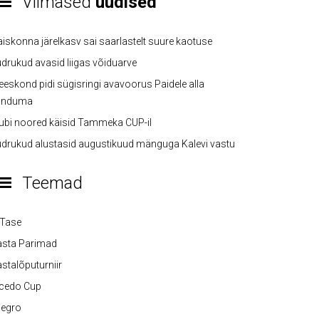
Viimased
uudised
iskonna järelkasv sai saarlastelt suure kaotuse
drukud avasid liigas võiduarve
eskond pidi sügisringi avavoorus Paidele alla
anduma
ubi noored käisid Tammeka CUP-il
drukud alustasid augustikuud mänguga Kalevi vastu
Teemad
-Tase
asta Parimad
stalõputurniir
lcedo Cup
legro