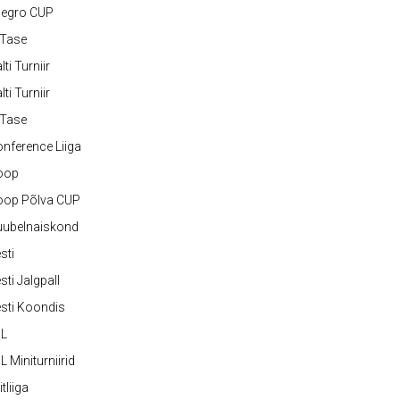
legro CUP
-Tase
lti Turniir
lti Turniir
-Tase
nference Liiga
oop
oop Põlva CUP
uubelnaiskond
sti
sti Jalgpall
sti Koondis
JL
L Miniturniirid
itliiga