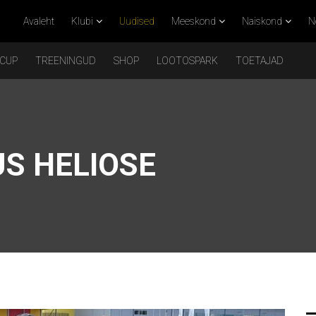
Avaleht
Klubi
Uudised
Meeskond
Naiskond
N
 CUP
TREENINGUD
SHOP
LOOTOSPARK
TOETAJAD
US HELIOSE