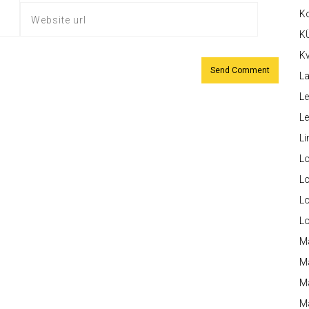
K
K
Kv
La
Le
L
Li
L
Lo
L
L
M
M
M
Ma