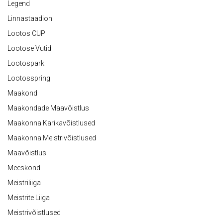
Legend
Linnastaadion
Lootos CUP
Lootose Vutid
Lootospark
Lootosspring
Maakond
Maakondade Maavõistlus
Maakonna Karikavõistlused
Maakonna Meistrivõistlused
Maavõistlus
Meeskond
Meistriliiga
Meistrite Liiga
Meistrivõistlused