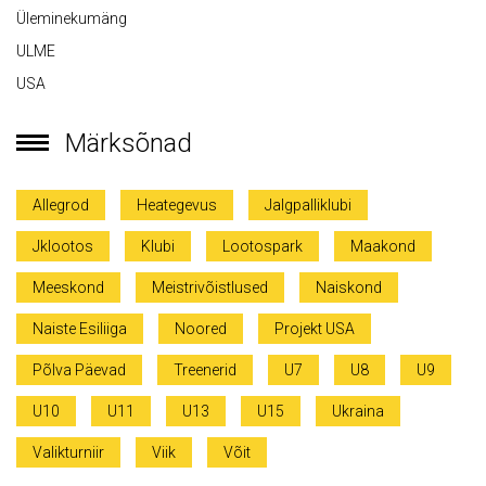
Üleminekumäng
ULME
USA
Märksõnad
Allegrod
Heategevus
Jalgpalliklubi
Jklootos
Klubi
Lootospark
Maakond
Meeskond
Meistrivõistlused
Naiskond
Naiste Esiliiga
Noored
Projekt USA
Põlva Päevad
Treenerid
U7
U8
U9
U10
U11
U13
U15
Ukraina
Valikturniir
Viik
Võit