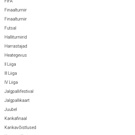
FIFA
Finaalturniir
Finaalturniir
Futsal
Halliturniirid
Harrastajad
Heategevus
II Liiga
III Liiga
IV Liiga
Jalgpallifestival
Jalgpallikaart
Juubel
Karikafinaal
Karikavõistlused