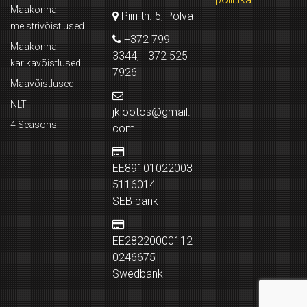
Maakonna
Piiri tn. 5, Põlva
meistrivõistlused
+372 799
Maakonna
3344, +372 525
karikavõistlused
7926
Maavõistlused
NLT
jklootos@gmail.
4 Seasons
com
EE89101022003
5116014
SEB pank
EE28220000112
0246675
Swedbank