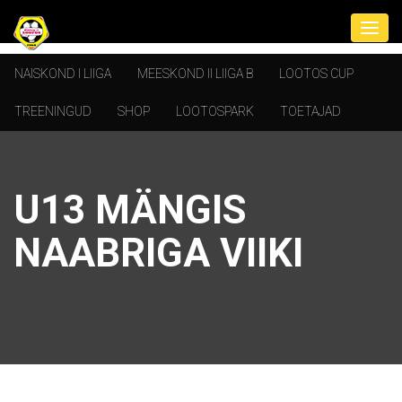
NAISKOND I LIIGA
MEESKOND II LIIGA B
LOOTOS CUP
TREENINGUD
SHOP
LOOTOSPARK
TOETAJAD
U13 MÄNGIS
NAABRIGA VIIKI