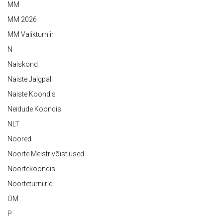
MM
MM 2026
MM Valikturniir
N
Naiskond
Naiste Jalgpall
Naiste Koondis
Neidude Koondis
NLT
Noored
Noorte Meistrivõistlused
Noortekoondis
Noorteturniirid
OM
P