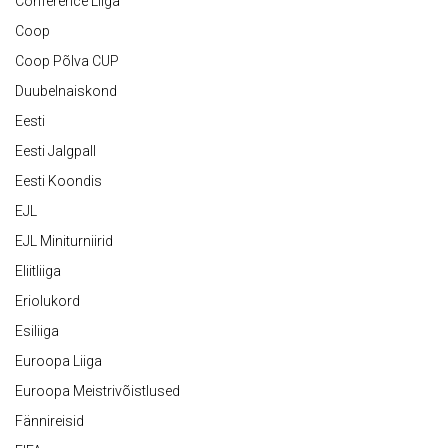
Conference Liiga
Coop
Coop Põlva CUP
Duubelnaiskond
Eesti
Eesti Jalgpall
Eesti Koondis
EJL
EJL Miniturniirid
Eliitliiga
Eriolukord
Esiliiga
Euroopa Liiga
Euroopa Meistrivõistlused
Fännireisid