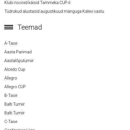
Klubi noored käisid Tammeka CUP-il
Tüdrukud alustasid augustikuud mänguga Kalevi vastu
Teemad
A-Tase
Aasta Parimad
Aastalõputurniir
Alcedo Cup
Allegro
Allegro CUP
B-Tase
Balti Turniir
Balti Turniir
C-Tase