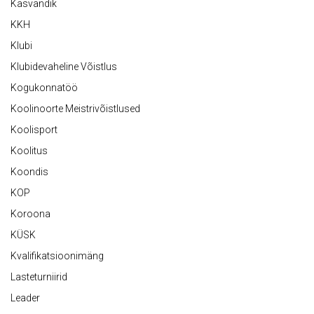
Kasvandik
KKH
Klubi
Klubidevaheline Võistlus
Kogukonnatöö
Koolinoorte Meistrivõistlused
Koolisport
Koolitus
Koondis
KOP
Koroona
KÜSK
Kvalifikatsioonimäng
Lasteturniirid
Leader