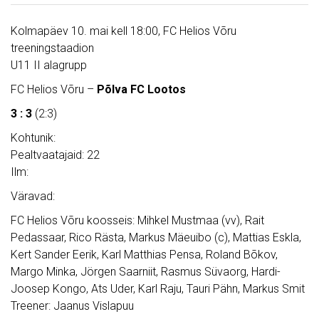
Kolmapäev 10. mai kell 18:00, FC Helios Võru
treeningstaadion
U11 II alagrupp
FC Helios Võru –
Põlva FC Lootos
3 : 3
(2:3)
Kohtunik:
Pealtvaatajaid: 22
Ilm:
Väravad:
FC Helios Võru koosseis: Mihkel Mustmaa (vv), Rait
Pedassaar, Rico Rästa, Markus Mäeuibo (c), Mattias Eskla,
Kert Sander Eerik, Karl Matthias Pensa, Roland Bõkov,
Margo Minka, Jörgen Saarniit, Rasmus Süvaorg, Hardi-
Joosep Kongo, Ats Uder, Karl Raju, Tauri Pähn, Markus Smit
Treener: Jaanus Vislapuu