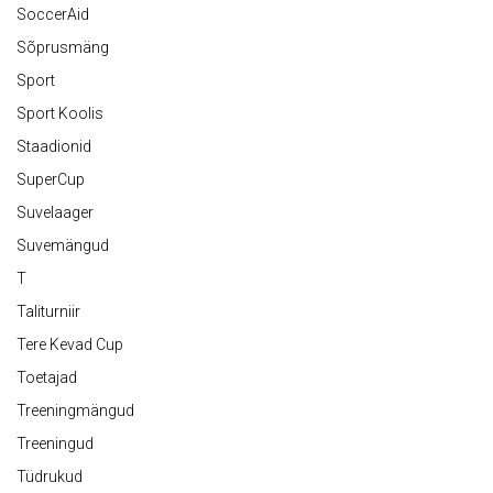
SoccerAid
Sõprusmäng
Sport
Sport Koolis
Staadionid
SuperCup
Suvelaager
Suvemängud
T
Taliturniir
Tere Kevad Cup
Toetajad
Treeningmängud
Treeningud
Tüdrukud