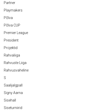
Partner
Playmakers
Põlva
Põlva CUP
Premier League
President
Projektid
Rahvaliiga
Rahvuste Liiga
Rahvusvaheline
S
Saalijalgpall
Signy Aarna
Sisehall
Siseturniirid