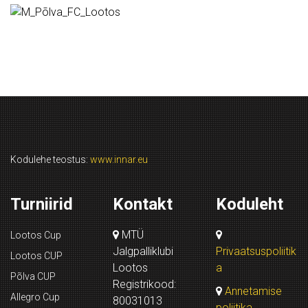
Kodulehe teostus:
www.innar.eu
Turniirid
Kontakt
Koduleht
MTÜ
Lootos Cup
Jalgpalliklubi
Privaatsuspoliitik
Lootos CUP
Lootos
a
Põlva CUP
Registrikood:
Annetamise
Allegro Cup
80031013
poliitika