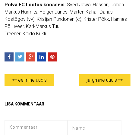
Põlva FC Lootos koosseis:
Syed Jawal Hassan, Johan
Markus Härmits, Holger Jänes, Marten Kahar, Darius
Kostõgov (vv), Kristjan Pundonen (c), Krister Põkk, Hannes
Põlluveer, Karl-Markus Tuul
Treener: Kaido Kukli
eelmine uudis
järgmine uudis
LISA KOMMENTAAR