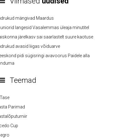
Viimased
uudised
üdrukud mängivad Maardus
uniorid langesid Vasalemmas üleaja minutitel
iskonna järelkasv sai saarlastelt suure kaotuse
drukud avasid liigas võiduarve
eskond pidi sügisringi avavoorus Paidele alla
anduma
Teemad
-Tase
asta Parimad
stalõputurniir
lcedo Cup
legro