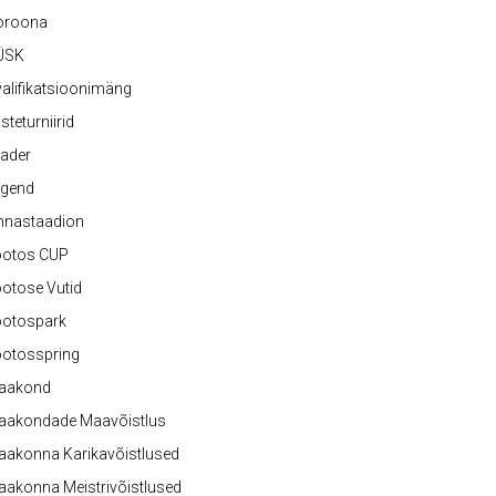
oroona
ÜSK
alifikatsioonimäng
steturniirid
ader
egend
nnastaadion
ootos CUP
otose Vutid
ootospark
ootosspring
aakond
aakondade Maavõistlus
aakonna Karikavõistlused
akonna Meistrivõistlused