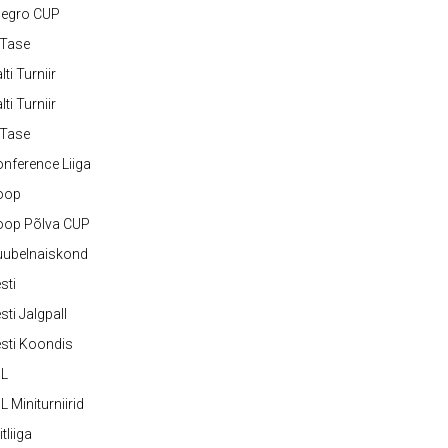
legro CUP
-Tase
lti Turniir
lti Turniir
-Tase
nference Liiga
oop
oop Põlva CUP
uubelnaiskond
sti
sti Jalgpall
sti Koondis
JL
L Miniturniirid
itliiga