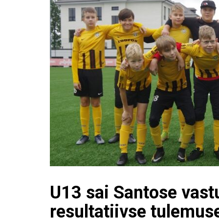
U13 sai Santose vast
resultatiivse tulemus