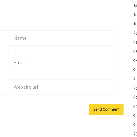
Ja
Ja
Ju
Ka
Ka
K
K
Kl
Kl
K
Ko
Ko
Ko
K
K