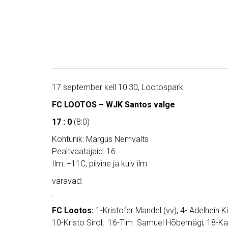
17.september kell 10:30, Lootospark
FC LOOTOS – WJK Santos valge
17 : 0
(8:0)
Kohtunik: Margus Nemvalts
Pealtvaatajaid: 16
Ilm: +11C, pilvine ja kuiv ilm
väravad:
.
FC Lootos:
1-Kristofer Mandel (vv), 4- Adelhein K
10-Kristo Sirol, 16-Tim Samuel Hõbemägi, 18-Kar