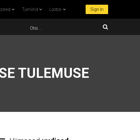
oored
Turniirid
Lootos
Sign In
VSE TULEMUSE