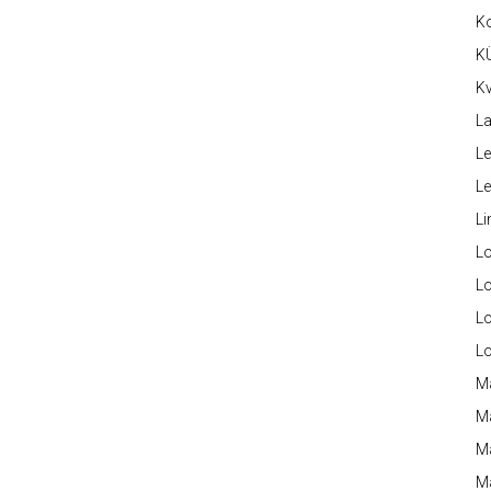
K
K
Kv
La
Le
L
Li
L
Lo
L
L
M
M
M
Ma