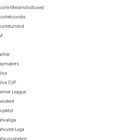
orte Meistrivõistlused
oortekoondis
orteturniirid
M
rtner
laymakers
õlva
õlva CUP
emier League
esident
ojektid
hvaliiga
hvuste Liiga
ahvusvaheline