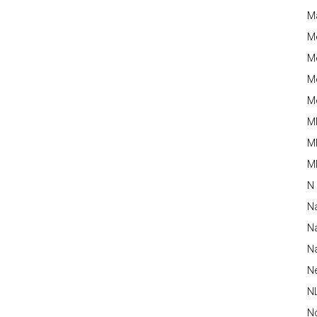
M
M
Me
Me
Me
M
M
MM
N
N
Na
Na
N
N
N