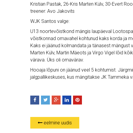
Kristian Pastak, 26-Kris Marten Külv, 30-Evert Ro
treener: Avo Jakovits
WJK Santos valge:
U13 noortevõistkond mängis laupäeval Lootospar
võistkonnad omavahel kohtunud kaks korda ja mõl
Kaks ei jäänud kolmandata ja tänasest mängust võe
Marten Külv, Martin Mäeots ja Virgo Vigel lõid kõi
värava. Üks oli omavärav.
Hooaja lõpuni on jäänud veel 5 kohtumist. Järgm
jalgpallikeskuses, kus mängitakse JK Tammeka v
eelmine uudis