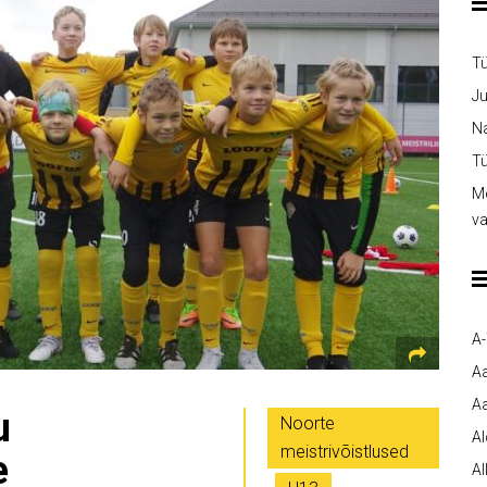
T
Ju
Na
Tü
Me
v
A
A
Aa
u
Noorte
A
meistrivõistlused
e
Al