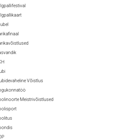
lgpallifestival
lgpallikaart
ubel
rikafinaal
rikavõistlused
asvandik
KH
ubi
ubidevaheline Võistlus
ogukonnatöö
olinoorte Meistrivõistlused
olisport
olitus
oondis
OP