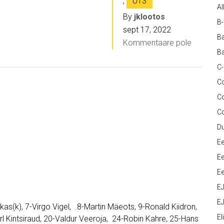
,
U13
Al
By
jklootos
B
sept 17, 2022
Ba
Kommentaare pole
Ba
C
Co
C
C
D
Ee
Ee
Ee
E
EJ
ikas(k), 7-Virgo Vigel, .8-Martin Mäeots, 9-Ronald Kiidron,
Eli
l Kintsiraud, 20-Valdur Veeroja, 24-Robin Kahre, 25-Hans