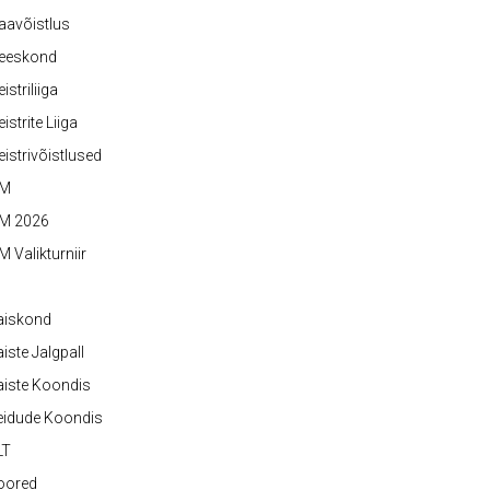
aavõistlus
eeskond
istriliiga
istrite Liiga
istrivõistlused
M
M 2026
 Valikturniir
aiskond
iste Jalgpall
iste Koondis
eidude Koondis
LT
oored