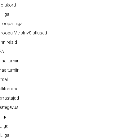
iolukord
iliiga
roopa Liiga
roopa Meistrivõistlused
nnireisid
FA
naalturniir
naalturniir
tsal
lliturniirid
rrastajad
eategevus
 Liiga
 Liiga
 Liiga