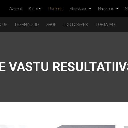
Avaleht
Klubi
Uudised
Meeskond
Naiskond
N
 CUP
TREENINGUD
SHOP
LOOTOSPARK
TOETAJAD
E VASTU RESULTATII