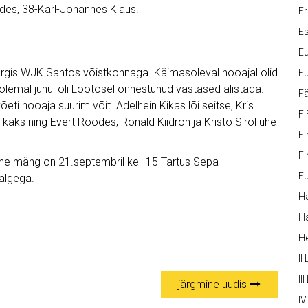
odes, 38-Karl-Johannes Klaus.
Er
Es
Eu
gis WJK Santos võistkonnaga. Käimasoleval hooajal olid
Eu
emal juhul oli Lootosel õnnestunud vastased alistada.
Fä
ti hooaja suurim võit. Adelhein Kikas lõi seitse, Kris
FI
k kaks ning Evert Roodes, Ronald Kiidron ja Kristo Sirol ühe
Fi
Fi
ine mäng on 21.septembril kell 15 Tartus Sepa
Fu
algega.
Ha
Ha
H
II
III
järgmine uudis
IV