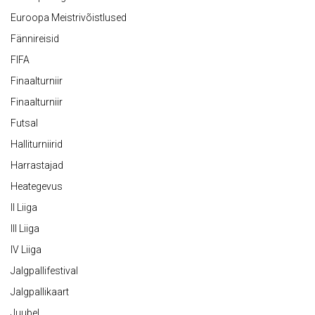
Euroopa Meistrivõistlused
Fännireisid
FIFA
Finaalturniir
Finaalturniir
Futsal
Halliturniirid
Harrastajad
Heategevus
II Liiga
III Liiga
IV Liiga
Jalgpallifestival
Jalgpallikaart
Juubel