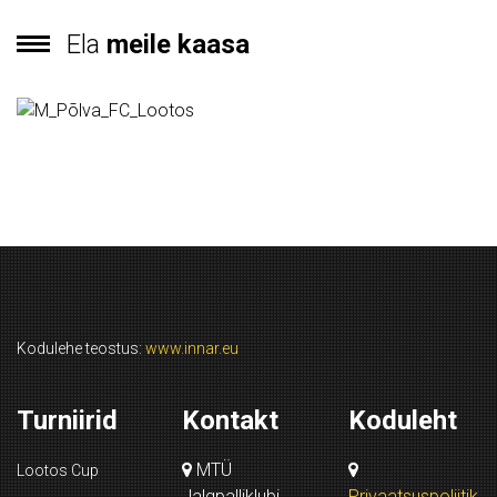
Ela
meile kaasa
Kodulehe teostus:
www.innar.eu
Turniirid
Kontakt
Koduleht
MTÜ
Lootos Cup
Jalgpalliklubi
Privaatsuspoliitik