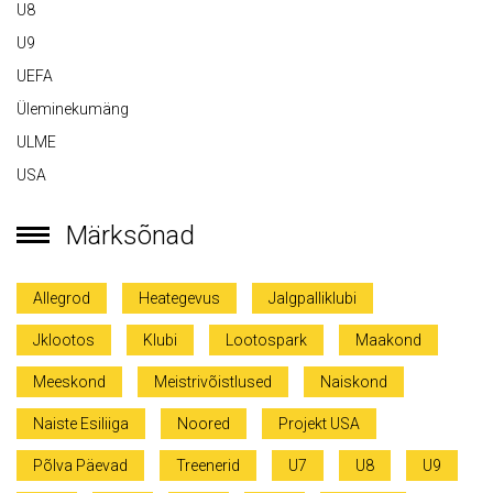
U8
U9
UEFA
Üleminekumäng
ULME
USA
Märksõnad
Allegrod
Heategevus
Jalgpalliklubi
Jklootos
Klubi
Lootospark
Maakond
Meeskond
Meistrivõistlused
Naiskond
Naiste Esiliiga
Noored
Projekt USA
Põlva Päevad
Treenerid
U7
U8
U9