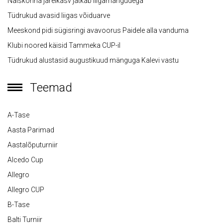
Naiskonna järelkasv jätkab liigamängudega
Tüdrukud avasid liigas võiduarve
Meeskond pidi sügisringi avavoorus Paidele alla vanduma
Klubi noored käisid Tammeka CUP-il
Tüdrukud alustasid augustikuud mänguga Kalevi vastu
Teemad
A-Tase
Aasta Parimad
Aastalõputurniir
Alcedo Cup
Allegro
Allegro CUP
B-Tase
Balti Turniir