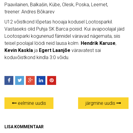
Paavilainen, Balkašin, Kübe, Olesk, Poska, Leemet,
treener: Andres Bõkarev
U12 võistkond lõpetas hooaja kodusel Lootosparkil.
Vastaseks olid Puhja SK Barca poisid. Kui avapoolajal jäid
Lootosparki kogunenud fännidel väravad nägemata, siis
teisel poolajal löödi neid lausa kolm.
Hendrik Karuse
,
Kevin Kaskla
ja
Egert Laanjõe
väravatest sai
koduvõistkond kindla 3:0 võidu.
eelmine uudis
järgmine uudis
LISA KOMMENTAAR