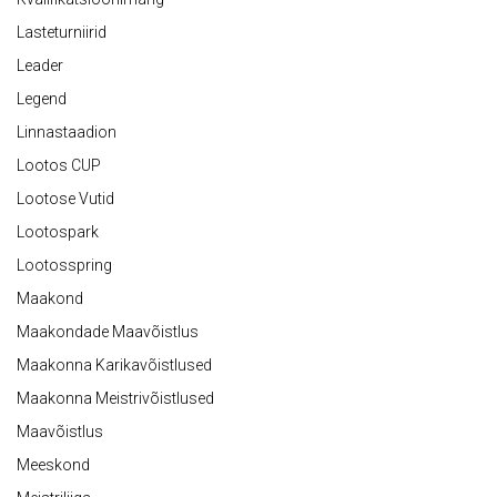
Lasteturniirid
Leader
Legend
Linnastaadion
Lootos CUP
Lootose Vutid
Lootospark
Lootosspring
Maakond
Maakondade Maavõistlus
Maakonna Karikavõistlused
Maakonna Meistrivõistlused
Maavõistlus
Meeskond