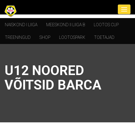
NAISKOND I LIIGA
MEESKOND II LIIGA B
LOOTOS CUP
TREENINGUD
SHOP
LOOTOSPARK
TOETAJAD
U12 NOORED
VÕITSID BARCA