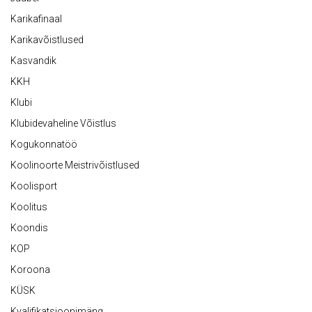
Karikafinaal
Karikavõistlused
Kasvandik
KKH
Klubi
Klubidevaheline Võistlus
Kogukonnatöö
Koolinoorte Meistrivõistlused
Koolisport
Koolitus
Koondis
KOP
Koroona
KÜSK
Kvalifikatsioonimäng