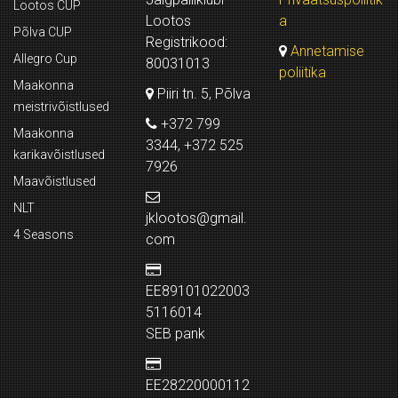
Lootos CUP
Lootos
a
Põlva CUP
Registrikood:
Annetamise
Allegro Cup
80031013
poliitika
Maakonna
Piiri tn. 5, Põlva
meistrivõistlused
+372 799
Maakonna
3344, +372 525
karikavõistlused
7926
Maavõistlused
NLT
jklootos@gmail.
4 Seasons
com
EE89101022003
5116014
SEB pank
EE28220000112