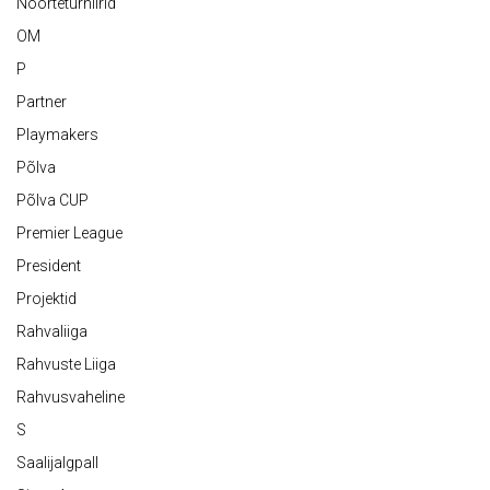
Noorteturniirid
OM
P
Partner
Playmakers
Põlva
Põlva CUP
Premier League
President
Projektid
Rahvaliiga
Rahvuste Liiga
Rahvusvaheline
S
Saalijalgpall