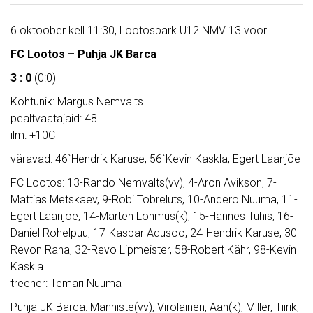
6.oktoober kell 11:30, Lootospark U12 NMV 13.voor
FC Lootos – Puhja JK Barca
3 : 0
(0:0)
Kohtunik: Margus Nemvalts
pealtvaatajaid: 48
ilm: +10C
väravad: 46`Hendrik Karuse, 56`Kevin Kaskla, Egert Laanjõe
FC Lootos: 13-Rando Nemvalts(vv), 4-Aron Avikson, 7-
Mattias Metskaev, 9-Robi Tobreluts, 10-Andero Nuuma, 11-
Egert Laanjõe, 14-Marten Lõhmus(k), 15-Hannes Tühis, 16-
Daniel Rohelpuu, 17-Kaspar Adusoo, 24-Hendrik Karuse, 30-
Revon Raha, 32-Revo Lipmeister, 58-Robert Kähr, 98-Kevin
Kaskla.
treener: Temari Nuuma
Puhja JK Barca: Männiste(vv), Virolainen, Aan(k), Miller, Tiirik,