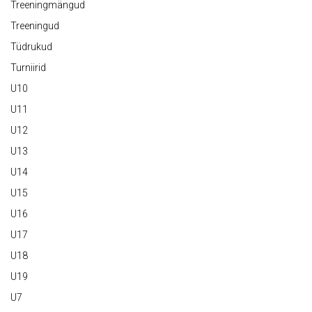
Treeningmängud
Treeningud
Tüdrukud
Turniirid
U10
U11
U12
U13
U14
U15
U16
U17
U18
U19
U7