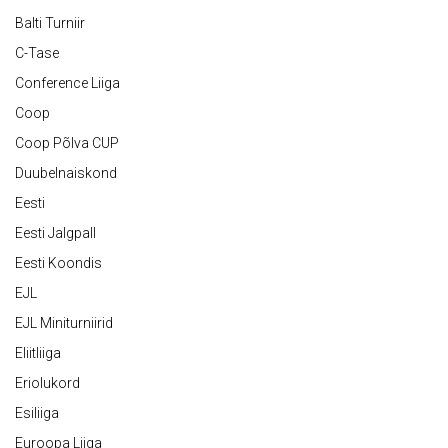
Balti Turniir
C-Tase
Conference Liiga
Coop
Coop Põlva CUP
Duubelnaiskond
Eesti
Eesti Jalgpall
Eesti Koondis
EJL
EJL Miniturniirid
Eliitliiga
Eriolukord
Esiliiga
Euroopa Liiga