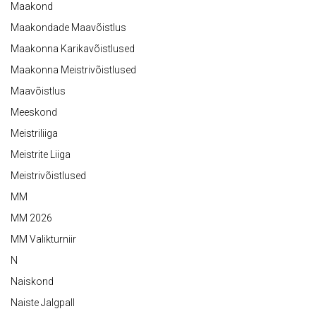
Maakond
Maakondade Maavõistlus
Maakonna Karikavõistlused
Maakonna Meistrivõistlused
Maavõistlus
Meeskond
Meistriliiga
Meistrite Liiga
Meistrivõistlused
MM
MM 2026
MM Valikturniir
N
Naiskond
Naiste Jalgpall