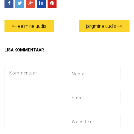
eelmine uudis
järgmine uudis
LISA KOMMENTAAR