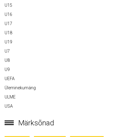
U15
U16
U17
U18
U19
U7
U8
U9
UEFA
Üleminekumäng
ULME
USA
Märksõnad