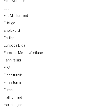
Eesti Koondis
EJL
EJL Miniturniirid
Eliitliiga
Eriolukord
Esiliiga
Euroopa Liiga
Euroopa Meistrivõistlused
Fännireisid
FIFA
Finaalturniir
Finaalturniir
Futsal
Halliturniirid
Harrastajad