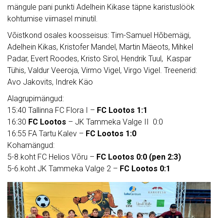
mängule pani punkti Adelhein Kikase täpne karistuslöök
kohtumise viimasel minutil.
Võistkond osales koosseisus: Tim-Samuel Hõbemägi,
Adelhein Kikas, Kristofer Mandel, Martin Mäeots, Mihkel
Padar, Evert Roodes, Kristo Sirol, Hendrik Tuul, Kaspar
Tühis, Valdur Veeroja, Virmo Vigel, Virgo Vigel. Treenerid:
Avo Jakovits, Indrek Käo
Alagrupimängud:
15:40 Tallinna FC Flora I –
FC Lootos 1:1
16:30
FC Lootos
– JK Tammeka Valge II 0:0
16:55 FA Tartu Kalev –
FC Lootos 1:0
Kohamängud:
5-8.koht FC Helios Võru –
FC Lootos 0:0 (pen 2:3)
5-6.koht JK Tammeka Valge 2 –
FC Lootos 0:1