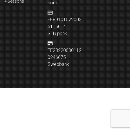
4 Seasons
com
EE89101022003
5116014
SEB pank
EE28220000112
0246675
Swedbank