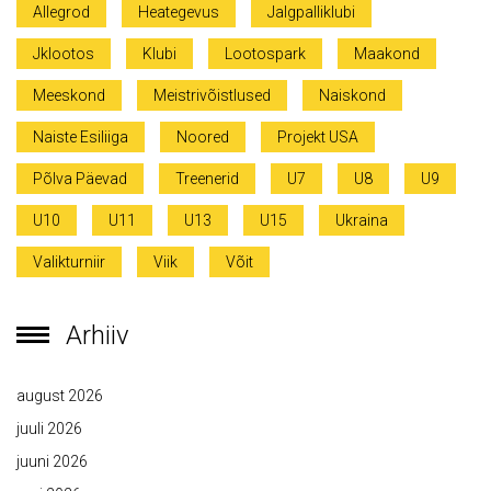
Allegrod
Heategevus
Jalgpalliklubi
Jklootos
Klubi
Lootospark
Maakond
Meeskond
Meistrivõistlused
Naiskond
Naiste Esiliiga
Noored
Projekt USA
Põlva Päevad
Treenerid
U7
U8
U9
U10
U11
U13
U15
Ukraina
Valikturniir
Viik
Võit
Arhiiv
august 2026
juuli 2026
juuni 2026