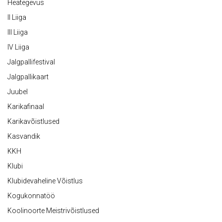
Heategevus
II Liiga
III Liiga
IV Liiga
Jalgpallifestival
Jalgpallikaart
Juubel
Karikafinaal
Karikavõistlused
Kasvandik
KKH
Klubi
Klubidevaheline Võistlus
Kogukonnatöö
Koolinoorte Meistrivõistlused