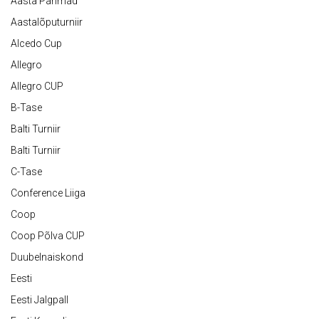
Aasta Parimad
Aastalõputurniir
Alcedo Cup
Allegro
Allegro CUP
B-Tase
Balti Turniir
Balti Turniir
C-Tase
Conference Liiga
Coop
Coop Põlva CUP
Duubelnaiskond
Eesti
Eesti Jalgpall