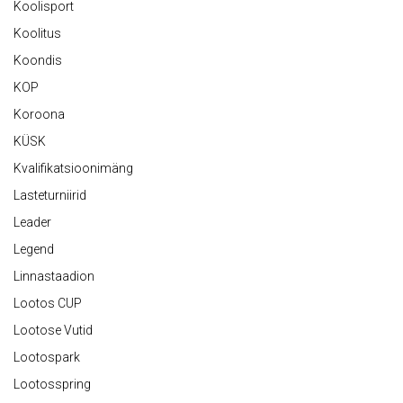
Koolisport
Koolitus
Koondis
KOP
Koroona
KÜSK
Kvalifikatsioonimäng
Lasteturniirid
Leader
Legend
Linnastaadion
Lootos CUP
Lootose Vutid
Lootospark
Lootosspring