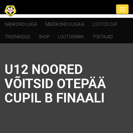
NAISKOND I LIIGA
MEESKOND II LIIGA B
LOOTOS CUP
TREENINGUD
SHOP
LOOTOSPARK
TOETAJAD
U12 NOORED
VÕITSID OTEPÄÄ
CUPIL B FINAALI