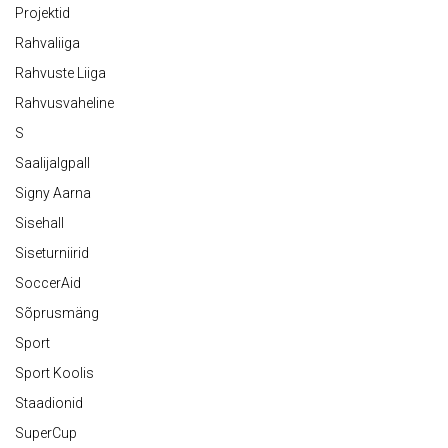
Projektid
Rahvaliiga
Rahvuste Liiga
Rahvusvaheline
S
Saalijalgpall
Signy Aarna
Sisehall
Siseturniirid
SoccerAid
Sõprusmäng
Sport
Sport Koolis
Staadionid
SuperCup