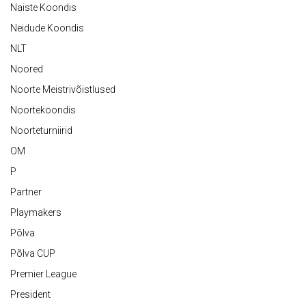
Naiste Koondis
Neidude Koondis
NLT
Noored
Noorte Meistrivõistlused
Noortekoondis
Noorteturniirid
OM
P
Partner
Playmakers
Põlva
Põlva CUP
Premier League
President