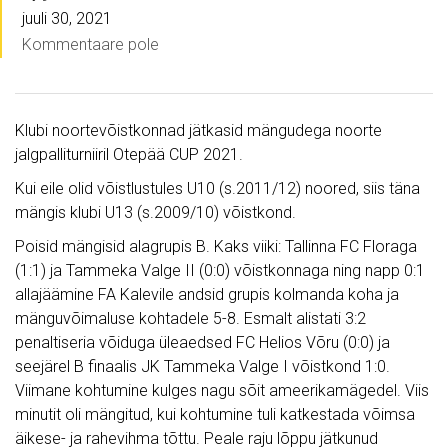
juuli 30, 2021
Kommentaare pole
Klubi noortevõistkonnad jätkasid mängudega noorte
jalgpalliturniiril Otepää CUP 2021.
Kui eile olid võistlustules U10 (s.2011/12) noored, siis täna
mängis klubi U13 (s.2009/10) võistkond.
Poisid mängisid alagrupis B. Kaks viiki: Tallinna FC Floraga
(1:1) ja Tammeka Valge II (0:0) võistkonnaga ning napp 0:1
allajäämine FA Kalevile andsid grupis kolmanda koha ja
mänguvõimaluse kohtadele 5-8. Esmalt alistati 3:2
penaltiseria võiduga üleaedsed FC Helios Võru (0:0) ja
seejärel B finaalis JK Tammeka Valge I võistkond 1:0.
Viimane kohtumine kulges nagu sõit ameerikamägedel. Viis
minutit oli mängitud, kui kohtumine tuli katkestada võimsa
äikese- ja rahevihma tõttu. Peale raju lõppu jätkunud