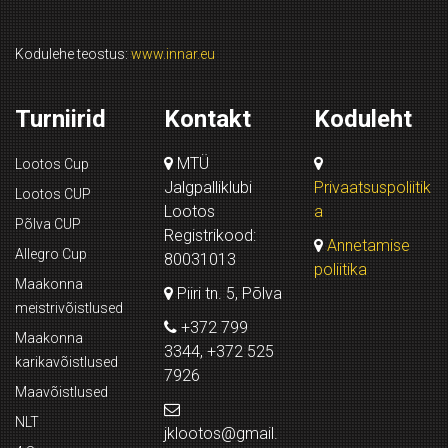
Kodulehe teostus:
www.innar.eu
Turniirid
Kontakt
Koduleht
MTÜ
Lootos Cup
Jalgpalliklubi
Privaatsuspoliitik
Lootos CUP
Lootos
a
Põlva CUP
Registrikood:
Annetamise
Allegro Cup
80031013
poliitika
Maakonna
Piiri tn. 5, Põlva
meistrivõistlused
+372 799
Maakonna
3344, +372 525
karikavõistlused
7926
Maavõistlused
NLT
jklootos@gmail.