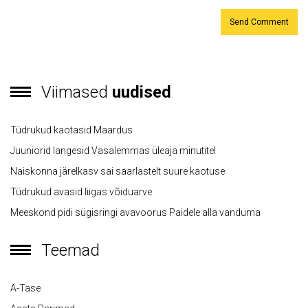
Viimased
uudised
Tüdrukud kaotasid Maardus
Juuniorid langesid Vasalemmas üleaja minutitel
Naiskonna järelkasv sai saarlastelt suure kaotuse
Tüdrukud avasid liigas võiduarve
Meeskond pidi sügisringi avavoorus Paidele alla vanduma
Teemad
A-Tase