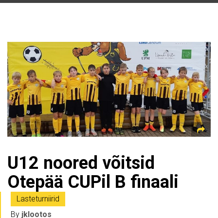
U12 noored võitsid
Otepää CUPil B finaali
Lasteturniirid
By
jklootos