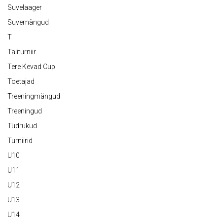
Suvelaager
Suvemängud
T
Taliturniir
Tere Kevad Cup
Toetajad
Treeningmängud
Treeningud
Tüdrukud
Turniirid
U10
U11
U12
U13
U14