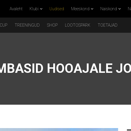
Avaleht
Klubi
Uudised
Meeskond
Naiskond
N
 CUP
TREENINGUD
SHOP
LOOTOSPARK
TOETAJAD
MBASID HOOAJALE J