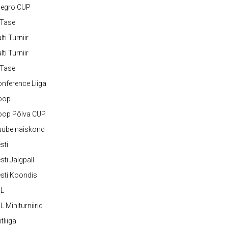
legro CUP
-Tase
lti Turniir
lti Turniir
-Tase
nference Liiga
oop
oop Põlva CUP
uubelnaiskond
sti
sti Jalgpall
sti Koondis
JL
L Miniturniirid
itliiga