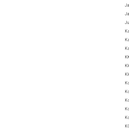
Ja
Ja
Ju
Ka
Ka
K
K
Kl
Kl
K
Ko
Ko
Ko
K
K