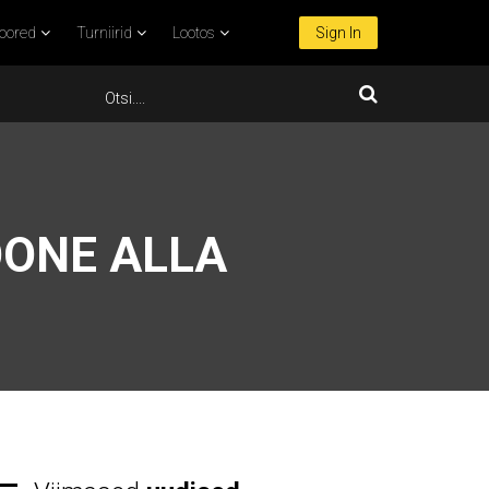
oored
Turniirid
Lootos
Sign In
OONE ALLA