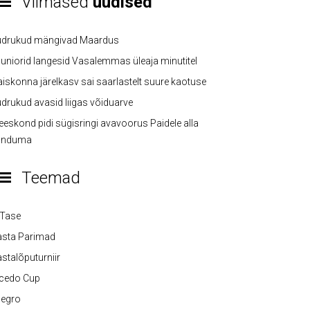
Viimased
uudised
üdrukud mängivad Maardus
uniorid langesid Vasalemmas üleaja minutitel
iskonna järelkasv sai saarlastelt suure kaotuse
drukud avasid liigas võiduarve
eskond pidi sügisringi avavoorus Paidele alla
anduma
Teemad
-Tase
asta Parimad
stalõputurniir
lcedo Cup
legro