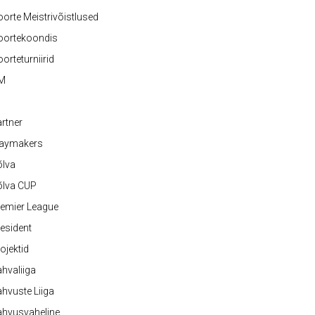
orte Meistrivõistlused
oortekoondis
orteturniirid
M
rtner
laymakers
õlva
õlva CUP
emier League
esident
ojektid
hvaliiga
hvuste Liiga
ahvusvaheline