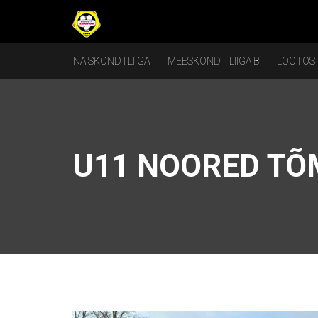
NAISKOND I LIIGA
MEESKOND II LIIGA B
LOOTOS
U11 NOORED TÕ