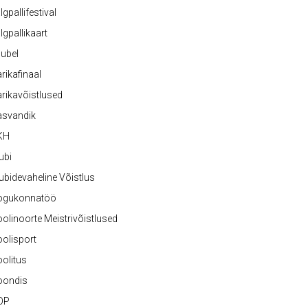
lgpallifestival
lgpallikaart
ubel
rikafinaal
rikavõistlused
asvandik
KH
ubi
ubidevaheline Võistlus
ogukonnatöö
olinoorte Meistrivõistlused
olisport
olitus
oondis
OP