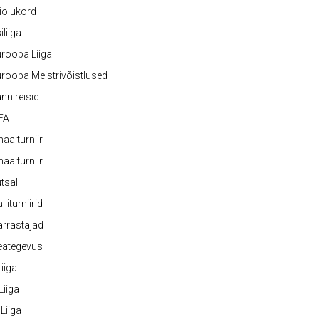
iolukord
iliiga
roopa Liiga
roopa Meistrivõistlused
nnireisid
FA
naalturniir
naalturniir
tsal
lliturniirid
rrastajad
eategevus
 Liiga
 Liiga
 Liiga