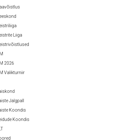
aavõistlus
eeskond
istriliiga
istrite Liiga
istrivõistlused
M
M 2026
 Valikturniir
aiskond
iste Jalgpall
iste Koondis
eidude Koondis
LT
oored