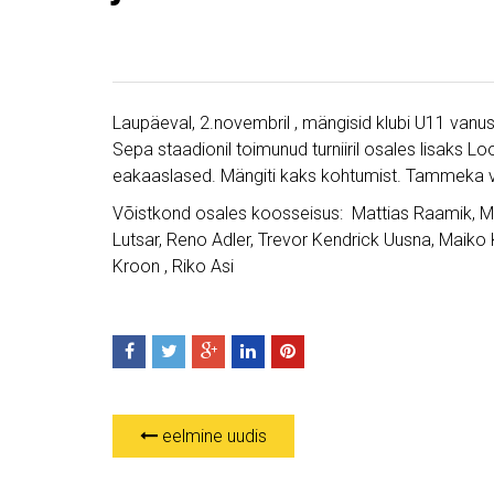
Laupäeval, 2.novembril , mängisid klubi U11 vanuse
Sepa staadionil toimunud turniiril osales lisaks 
eakaaslased. Mängiti kaks kohtumist. Tammeka vastu
Võistkond osales koosseisus: Mattias Raamik, M
Lutsar, Reno Adler, Trevor Kendrick Uusna, Maiko 
Kroon , Riko Asi
eelmine uudis