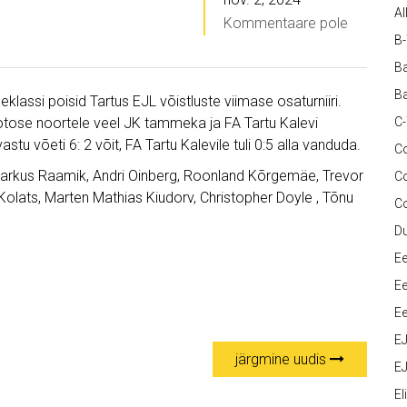
Al
Kommentaare pole
B
Ba
Ba
klassi poisid Tartus EJL võistluste viimase osaturniiri.
Lootose noortele veel JK tammeka ja FA Tartu Kalevi
C
 võeti 6: 2 võit, FA Tartu Kalevile tuli 0:5 alla vanduda.
Co
arkus Raamik, Andri Oinberg, Roonland Kõrgemäe, Trevor
C
Kolats, Marten Mathias Kiudorv, Christopher Doyle , Tõnu
C
D
Ee
Ee
Ee
E
järgmine uudis
EJ
Eli