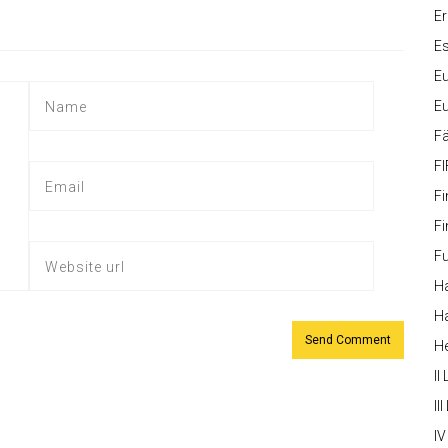
Er
Es
Eu
Eu
Fä
FI
Fi
Fi
Fu
Ha
Ha
H
II
III
IV