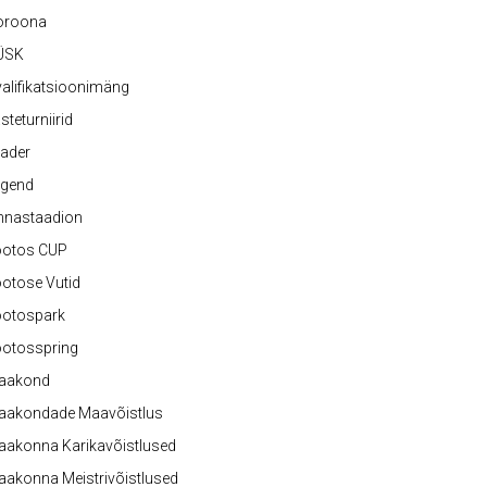
oroona
ÜSK
alifikatsioonimäng
steturniirid
ader
egend
nnastaadion
ootos CUP
otose Vutid
ootospark
ootosspring
aakond
aakondade Maavõistlus
aakonna Karikavõistlused
akonna Meistrivõistlused