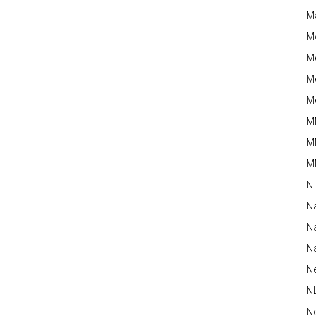
M
M
Me
Me
Me
M
M
MM
N
N
Na
Na
N
N
N