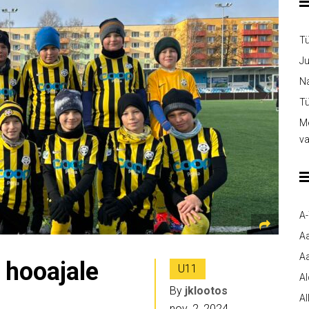
T
Ju
Na
Tü
Me
v
A
A
Aa
 hooajale
U11
A
By
jklootos
Al
nov. 2, 2024