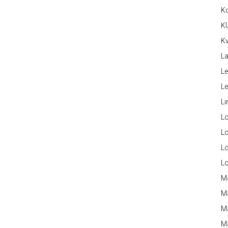
K
K
Kv
La
Le
L
Li
L
Lo
L
L
M
M
M
Ma