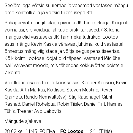
Seejärel aga võtsid suuremad ja vanemad vastased mängu
oma kontrolli alla ja võitsid tulemusega 3:1.
Pühapäeval mängiti alagrupivõitja JK Tammekaga. Kuigi oli
võimalusi, siis võiduga lahkusid siiski tartlased.7-8. koha
mängus olid vastaseks JK Tammeka tüdrukud. Lootos
asus mängu Kevin Kaskla väravast juhtima, kuid vastastel
õnnestus mäng viigistada ja võitja selgus penaltiseerias.
Kõik kolm Lootose lööjat olid täpsed, vastased lõid ühe
palli väravast mööda, mis tähendas kokkuvõttes poistele
7.kohta.
Võistkond osales turniiril koosseisus: Kasper Adusoo, Kevin
Kaskla, Arth Markus, Kottisse, Steven Musting, Reven
Ojamets, Rando Nemvalts(vv), Stig Raudnagel, Gibril
Rashad, Daniel Rohelpuu, Robin Tiisler, Daniel Tint, Hannes
Tühis. Treener Avo Jakovits.
Mängude ajakava
28.02 kell 11:45 FC Elva –
FC Lootos
– 2:1 (Tühis)