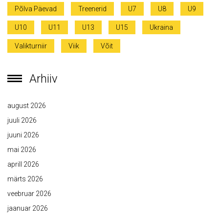
Põlva Päevad
Treenerid
U7
U8
U9
U10
U11
U13
U15
Ukraina
Valikturniir
Viik
Võit
Arhiiv
august 2026
juuli 2026
juuni 2026
mai 2026
aprill 2026
märts 2026
veebruar 2026
jaanuar 2026