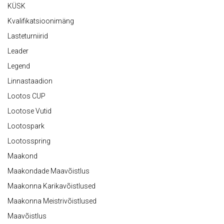
KÜSK
Kvalifikatsioonimäng
Lasteturniirid
Leader
Legend
Linnastaadion
Lootos CUP
Lootose Vutid
Lootospark
Lootosspring
Maakond
Maakondade Maavõistlus
Maakonna Karikavõistlused
Maakonna Meistrivõistlused
Maavõistlus