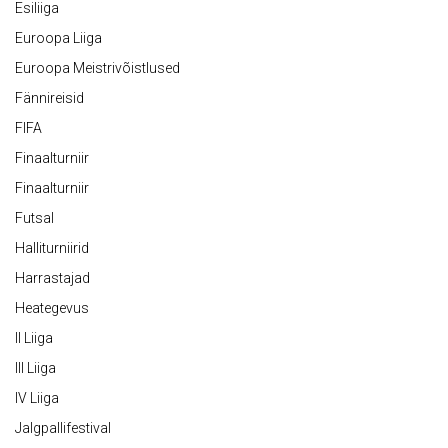
Esiliiga
Euroopa Liiga
Euroopa Meistrivõistlused
Fännireisid
FIFA
Finaalturniir
Finaalturniir
Futsal
Halliturniirid
Harrastajad
Heategevus
II Liiga
III Liiga
IV Liiga
Jalgpallifestival