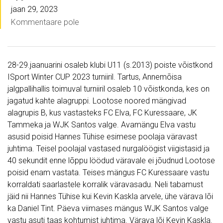
jaan 29, 2023
Kommentaare pole
28-29.jaanuarini osaleb klubi U11 (s.2013) poiste võistkond
ISport Winter CUP 2023 turniiril. Tartus, Annemõisa
jalgpallihallis toimuval turniiril osaleb 10 võistkonda, kes on
jagatud kahte alagruppi. Lootose noored mängivad
alagrupis B, kus vastasteks FC Elva, FC Kuressaare, JK
Tammeka ja WJK Santos valge. Avamängu Elva vastu
asusid poisid Hannes Tühise esimese poolaja väravast
juhtima. Teisel poolajal vastased nurgalöögist viigistasid ja
40 sekundit enne lõppu löödud väravale ei jõudnud Lootose
poisid enam vastata. Teises mängus FC Kuressaare vastu
korraldati saarlastele korralik väravasadu. Neli tabamust
jäid nii Hannes Tühise kui Kevin Kaskla arvele, ühe värava lõi
ka Daniel Tint. Päeva viimases mängus WJK Santos valge
vastu asuti taas kohtumist juhtima. Värava lõi Kevin Kaskla.