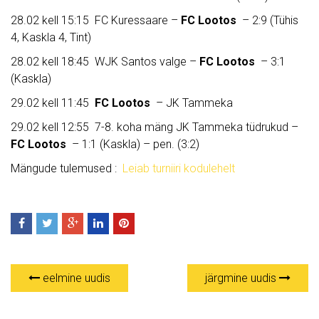
28.02 kell 15:15 FC Kuressaare –
FC Lootos
– 2:9 (Tühis
4, Kaskla 4, Tint)
28.02 kell 18:45 WJK Santos valge –
FC Lootos
– 3:1
(Kaskla)
29.02 kell 11:45
FC Lootos
– JK Tammeka
29.02 kell 12:55 7-8. koha mäng JK Tammeka tüdrukud –
FC Lootos
– 1:1 (Kaskla) – pen. (3:2)
Mängude tulemused :
Leiab turniiri kodulehelt
eelmine uudis
järgmine uudis