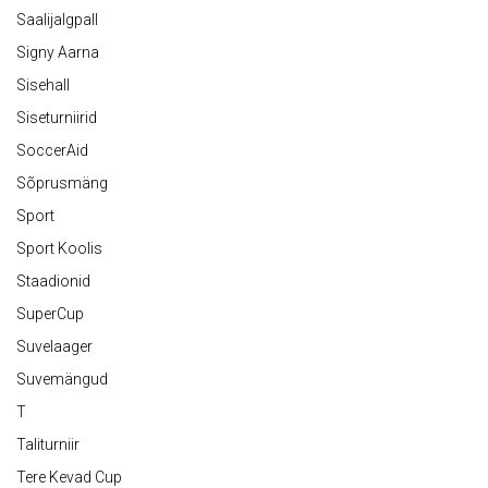
Saalijalgpall
Signy Aarna
Sisehall
Siseturniirid
SoccerAid
Sõprusmäng
Sport
Sport Koolis
Staadionid
SuperCup
Suvelaager
Suvemängud
T
Taliturniir
Tere Kevad Cup