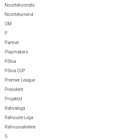
Noortekoondis
Noorteturniirid
OM
P
Partner
Playmakers
Põlva
Põlva CUP
Premier League
President
Projektid
Rahvaliiga
Rahvuste Liiga
Rahvusvaheline
S