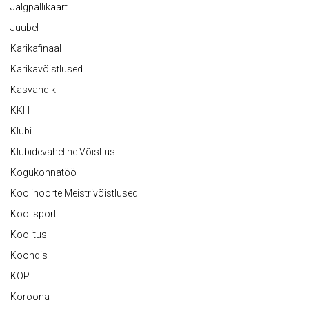
Jalgpallikaart
Juubel
Karikafinaal
Karikavõistlused
Kasvandik
KKH
Klubi
Klubidevaheline Võistlus
Kogukonnatöö
Koolinoorte Meistrivõistlused
Koolisport
Koolitus
Koondis
KOP
Koroona