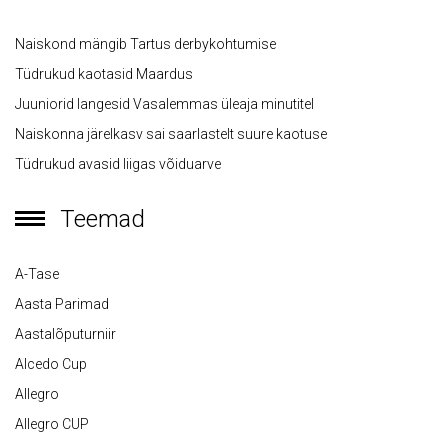
Naiskond mängib Tartus derbykohtumise
Tüdrukud kaotasid Maardus
Juuniorid langesid Vasalemmas üleaja minutitel
Naiskonna järelkasv sai saarlastelt suure kaotuse
Tüdrukud avasid liigas võiduarve
Teemad
A-Tase
Aasta Parimad
Aastalõputurniir
Alcedo Cup
Allegro
Allegro CUP