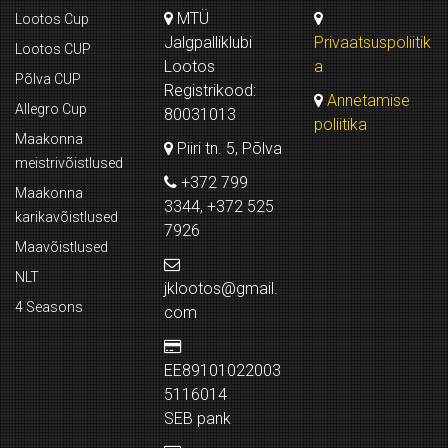
MTÜ
Lootos Cup
Jalgpalliklubi
Privaatsuspoliitik
Lootos CUP
Lootos
a
Põlva CUP
Registrikood:
Annetamise
Allegro Cup
80031013
poliitika
Maakonna
Piiri tn. 5, Põlva
meistrivõistlused
+372 799
Maakonna
3344, +372 525
karikavõistlused
7926
Maavõistlused
NLT
jklootos@gmail.
4 Seasons
com
EE89101022003
5116014
SEB pank