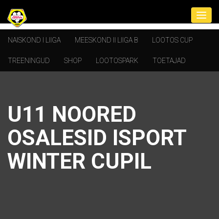
NAISKOND I LIIGA
MEESKOND II LIIGA B
LOOTOS CUP
TREENINGUD
SHOP
LOOTOSPARK
TOETAJAD
U11 NOORED
OSALESID ISPORT
WINTER CUPIL