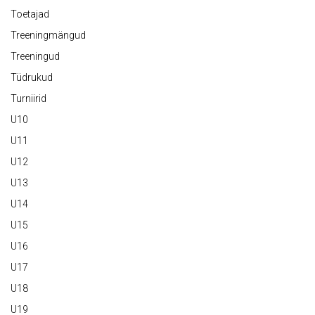
Toetajad
Treeningmängud
Treeningud
Tüdrukud
Turniirid
U10
U11
U12
U13
U14
U15
U16
U17
U18
U19