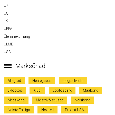
U7
U8
U9
UEFA
Üleminekumäng
ULME
USA
Märksõnad
Allegrod
Heategevus
Jalgpalliklubi
Jklootos
Klubi
Lootospark
Maakond
Meeskond
Meistrivõistlused
Naiskond
Naiste Esiliiga
Noored
Projekt USA