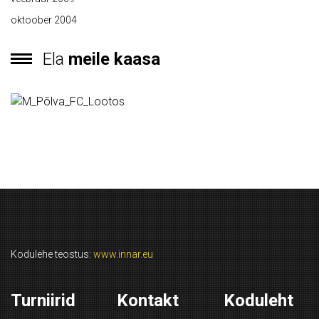
oktoober 2004
Ela
meile kaasa
Kodulehe teostus:
www.innar.eu
Turniirid
Kontakt
Koduleht