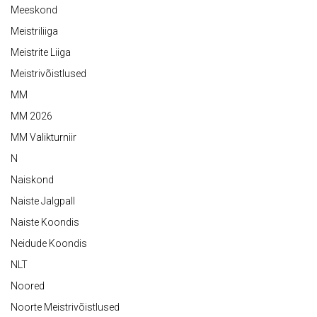
Meeskond
Meistriliiga
Meistrite Liiga
Meistrivõistlused
MM
MM 2026
MM Valikturniir
N
Naiskond
Naiste Jalgpall
Naiste Koondis
Neidude Koondis
NLT
Noored
Noorte Meistrivõistlused