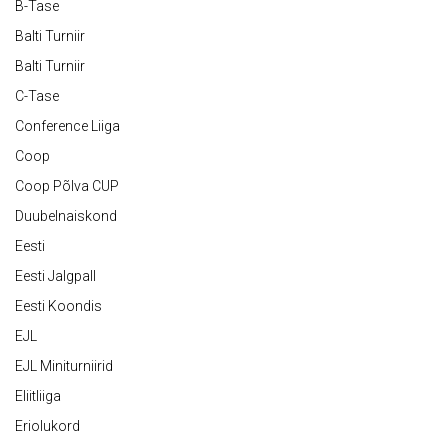
B-Tase
Balti Turniir
Balti Turniir
C-Tase
Conference Liiga
Coop
Coop Põlva CUP
Duubelnaiskond
Eesti
Eesti Jalgpall
Eesti Koondis
EJL
EJL Miniturniirid
Eliitliiga
Eriolukord