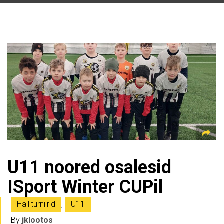
U11 noored osalesid
ISport Winter CUPil
Halliturniirid
,
U11
By
jklootos