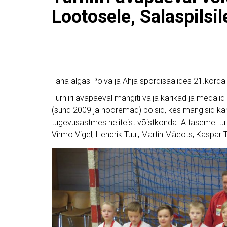
Lootosele, Salaspilsil
Täna algas Põlva ja Ahja spordisaalides 21.korda r
Turniiri avapäeval mängiti välja karikad ja medali
(sünd 2009 ja nooremad) poisid, kes mängisid ka
tugevusastmes neliteist võistkonda. A tasemel tul
Virmo Vigel, Hendrik Tuul, Martin Mäeots, Kaspar Tü