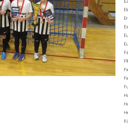
EJ
Eli
Er
Es
Eu
Eu
Fä
FI
Fi
Fi
Fu
Ha
Ha
H
II