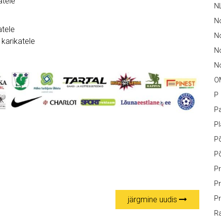
atele
N
N
atele
No
karikatele
N
No
O
P
Pa
P
P
P
Pr
Pr
Pr
järgmine uudis
Ra