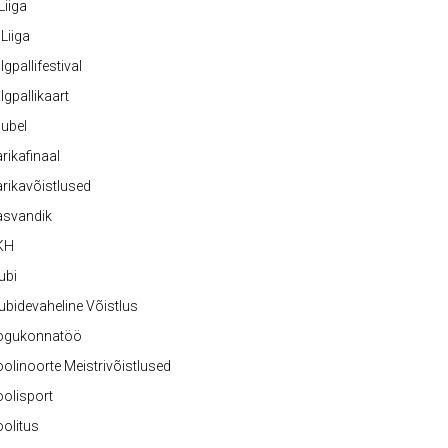
 Liiga
 Liiga
lgpallifestival
lgpallikaart
ubel
rikafinaal
rikavõistlused
asvandik
KH
ubi
ubidevaheline Võistlus
ogukonnatöö
olinoorte Meistrivõistlused
olisport
olitus