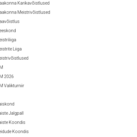
aakonna Karikavõistlused
akonna Meistrivõistlused
aavõistlus
eeskond
istriliiga
istrite Liiga
istrivõistlused
M
M 2026
 Valikturniir
aiskond
iste Jalgpall
iste Koondis
eidude Koondis