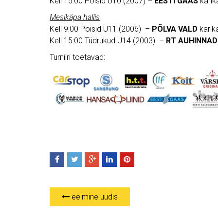
Kell 15:00 Poisid U10 (2007) –
EESTI GAAS
karik
Mesikäpa hallis
Kell 9:00 Poisid U11 (2006) –
PÕLVA VALD
karik
Kell 15:00 Tüdrukud U14 (2003) –
RT AUHINNAD
Turniiri toetavad:
eelmine uudis