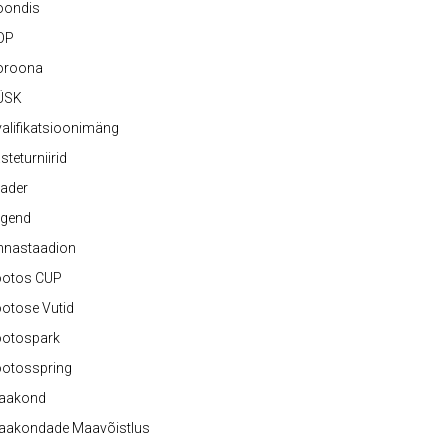
oondis
OP
oroona
ÜSK
alifikatsioonimäng
steturniirid
ader
egend
nnastaadion
ootos CUP
otose Vutid
ootospark
ootosspring
aakond
aakondade Maavõistlus