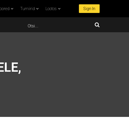
oored
Turniirid
Lootos
Sign In
ELE,