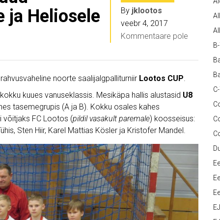
A
e ja Heliosele
By
jklootos
Al
veebr 4, 2017
Al
Kommentaare pole
B
Ba
Ba
ahvusvaheline noorte saalijalgpalliturniir
Lootos CUP
.
C
d kokku kuues vanuseklassis. Mesikäpa hallis alustasid
U8
Co
hes tasemegrupis (A ja B). Kokku osales kahes
i võitjaks FC Lootos (
pildil v
asakult paremale
) koosseisus:
C
his, Sten Hiir, Karel Mattias Kösler ja Kristofer Mandel.
C
D
Ee
Ee
Ee
E