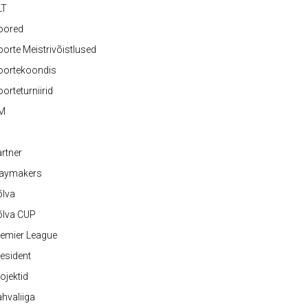
LT
oored
orte Meistrivõistlused
oortekoondis
orteturniirid
M
rtner
laymakers
õlva
õlva CUP
emier League
esident
ojektid
hvaliiga