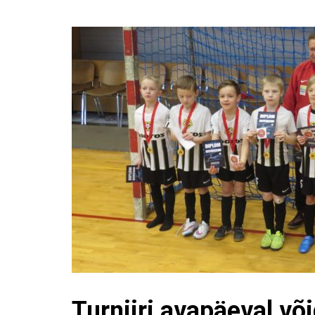
Turniiri avapäeval võ