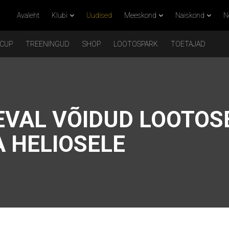
Avaleht
Klubi
Uudised
Meeskond
Naiskond
N
 CUP
TREENINGUD
SHOP
LOOTOSPARK
TOETAJAD
EVAL VÕIDUD LOOTOS
A HELIOSELE