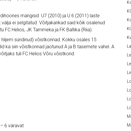
K
K
ordihoones mängisid U7 (2010) ja U 6 (2011) laste
K
t välja ei selgitatud. Võitjakarikad said kõik osalenud
K
u FC Helios, JK Tammeka ja FK Baltika (Riia).
Kv
a hiljem sündinud) võistkonnad. Kokku osales 15
La
lid ka siin võistkonnad jaotunud A ja B tasemete vahel. A
võitjaks tuli FC Helios Võru võistkond.
Le
L
Li
L
Lo
L
L
M
M
 – 6 väravat