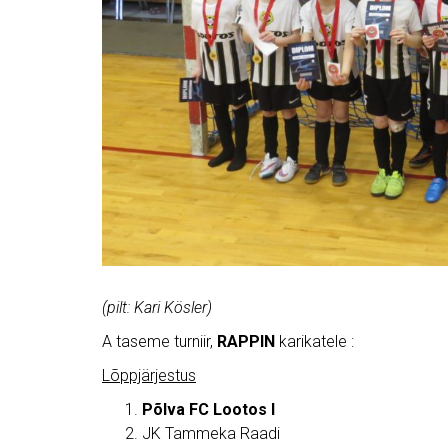
(pilt: Kari Kösler)
A taseme turniir,
RAPPIN
karikatele :
Lõppjärjestus
Põlva FC Lootos I
JK Tammeka Raadi