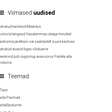
Viimased
uudised
üdrukud kaotasid Maardus
uniorid langesid Vasalemmas üleaja minutitel
iskonna järelkasv sai saarlastelt suure kaotuse
drukud avasid liigas võiduarve
eskond pidi sügisringi avavoorus Paidele alla
anduma
Teemad
-Tase
asta Parimad
stalõputurniir