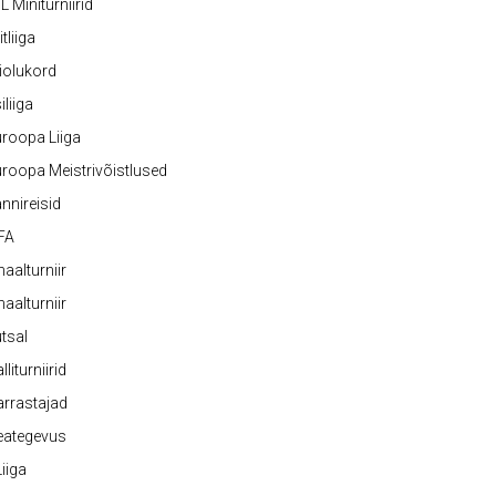
L Miniturniirid
itliiga
iolukord
iliiga
roopa Liiga
roopa Meistrivõistlused
nnireisid
FA
naalturniir
naalturniir
tsal
lliturniirid
rrastajad
eategevus
 Liiga