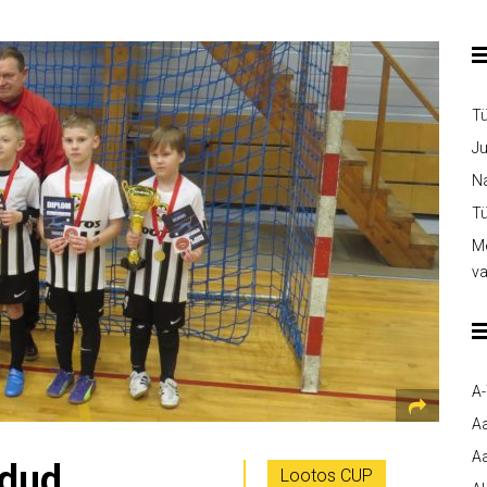
T
Ju
Na
Tü
Me
v
A
A
Aa
idud
Lootos CUP