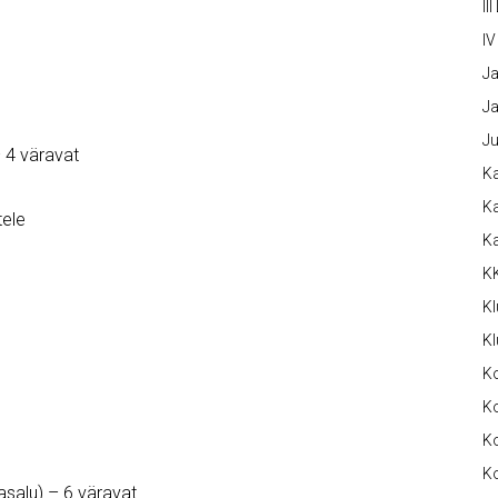
III
IV
Ja
Ja
Ju
 4 väravat
Ka
Ka
tele
K
K
Kl
Kl
K
Ko
Ko
Ko
asalu) – 6 väravat