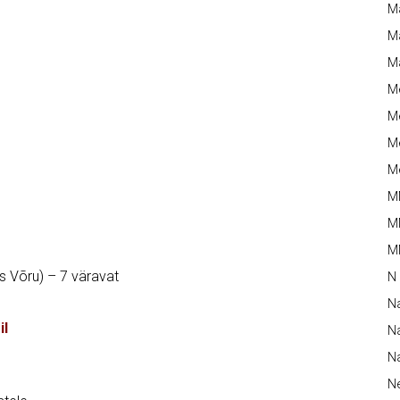
M
Ma
M
M
Me
Me
Me
M
M
MM
s Võru) – 7 väravat
N
N
il
Na
Na
N