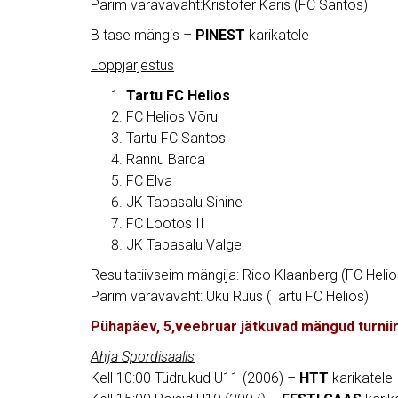
Parim väravavaht:Kristofer Karis (FC Santos)
B tase mängis –
PINEST
karikatele
Lõppjärjestus
Tartu FC Helios
FC Helios Võru
Tartu FC Santos
Rannu Barca
FC Elva
JK Tabasalu Sinine
FC Lootos II
JK Tabasalu Valge
Resultatiivseim mängija: Rico Klaanberg (FC Helio
Parim väravavaht: Uku Ruus (Tartu FC Helios)
Pühapäev, 5,veebruar jätkuvad mängud turniir
Ahja Spordisaalis
Kell 10:00 Tüdrukud U11 (2006) –
HTT
karikatele