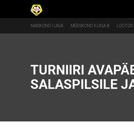
NAISKOND I LIIGA
MEESKOND II LIIGA B
LOOTOS
TURNIIRI AVAPÄ
SALASPILSILE J