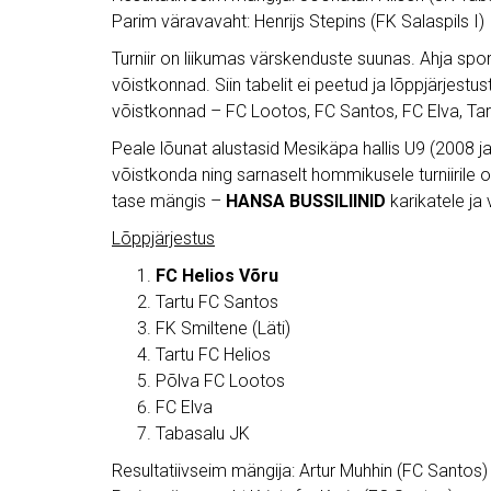
Parim väravavaht: Henrijs Stepins (FK Salaspils I)
Turniir on liikumas värskenduste suunas. Ahja sp
võistkonnad. Siin tabelit ei peetud ja lõppjärjestus
võistkonnad – FC Lootos, FC Santos, FC Elva, Tart
Peale lõunat alustasid Mesikäpa hallis U9 (2008 j
võistkonda ning sarnaselt hommikusele turniirile o
tase mängis –
HANSA BUSSILIINID
karikatele ja 
Lõppjärjestus
FC Helios Võru
Tartu FC Santos
FK Smiltene (Läti)
Tartu FC Helios
Põlva FC Lootos
FC Elva
Tabasalu JK
Resultatiivseim mängija: Artur Muhhin (FC Santos)