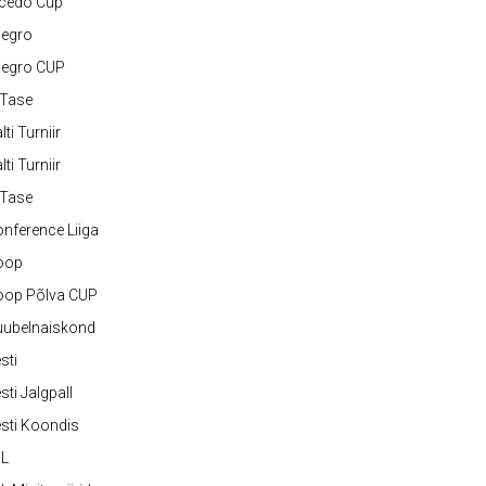
lcedo Cup
legro
legro CUP
-Tase
lti Turniir
lti Turniir
-Tase
nference Liiga
oop
oop Põlva CUP
uubelnaiskond
sti
sti Jalgpall
sti Koondis
JL