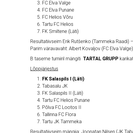
FC Elva Valge
FC Elva Punane
FC Helios Võru
Tartu FC Helios
FK Smiltene (Läti)
Resultatiivseim Erik Rutšenko (Tammeka Raadi) –
Parim väravavaht: Albert Kovaljov (FC Elva Valge)
B taseme turniiril mängiti
TARTAL GRUPP
karika
Lõppjärjestus
FK Salaspils I (Läti)
Tabasalu JK
FK Salaspils II (Läti)
Tartu FC Helios Punane
Põlva FC Lootos II
Tallinna FC Flora
Tartu JK Tammeka
Resultatiivseim mängija: Joonatan Nilsen (JK Tab