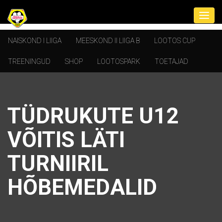
NAISKOND I LIIGA
MEESKOND II LIIGA B
LOOTOS CUP
TREENINGUD
SHOP
LOOTOSPARK
TOETAJAD
TÜDRUKUTE U12
VÕITIS LÄTI
TURNIIRIL
HÕBEMEDALID