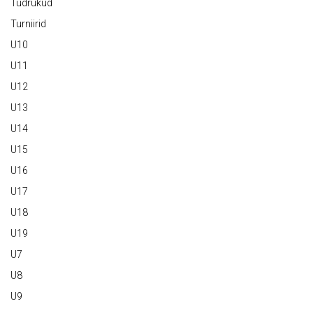
Tüdrukud
Turniirid
U10
U11
U12
U13
U14
U15
U16
U17
U18
U19
U7
U8
U9