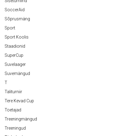
Siseturniirid
SoccerAid
Sõprusmäng
Sport
Sport Koolis
Staadionid
SuperCup
Suvelaager
Suvemängud
T
Taliturniir
Tere Kevad Cup
Toetajad
Treeningmängud
Treeningud