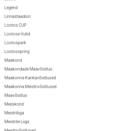
Legend
Linnastaadion
Lootos CUP
Lootose Vutid
Lootospark
Lootosspring
Maakond
Maakondade Maavõistlus
Maakonna Karikavõistlused
Maakonna Meistrivõistlused
Maavõistlus
Meeskond
Meistriliiga
Meistrite Liiga
Meistrivõistlused