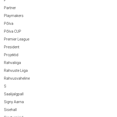
P
Partner
Playmakers
Põlva
Põlva CUP
Premier League
President
Projektid
Rahvaliiga
Rahvuste Liiga
Rahvusvaheline
S
Saalijalgpall
Signy Aarna
Sisehall