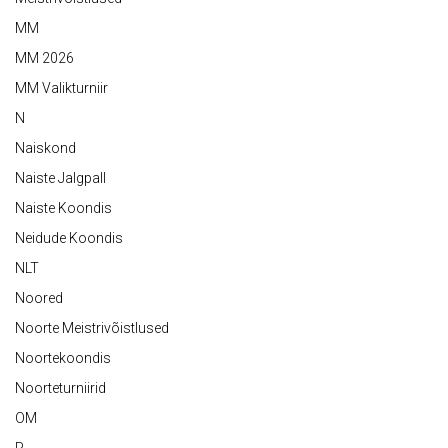
MM
MM 2026
MM Valikturniir
N
Naiskond
Naiste Jalgpall
Naiste Koondis
Neidude Koondis
NLT
Noored
Noorte Meistrivõistlused
Noortekoondis
Noorteturniirid
OM