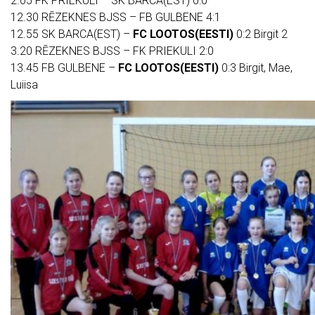
2.05 FK PRIEKULI – SK BARCA(EST) 0:0
12.30 RĒZEKNES BJSS – FB GULBENE 4:1
12.55 SK BARCA(EST) –
FC LOOTOS(EESTI)
0:2 Birgit 2
3.20 RĒZEKNES BJSS – FK PRIEKULI 2:0
13.45 FB GULBENE –
FC LOOTOS(EESTI)
0:3 Birgit, Mae,
Luiisa