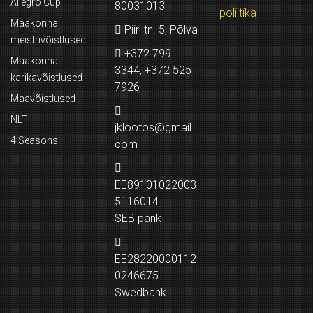
Allegro Cup
80031013
poliitika
Maakonna
Piiri tn. 5, Põlva
meistrivõistlused
+372 799
Maakonna
3344, +372 525
karikavõistlused
7926
Maavõistlused
NLT
jklootos@gmail.
4 Seasons
com
EE89101022003
5116014
SEB pank
EE28220000112
0246675
Swedbank