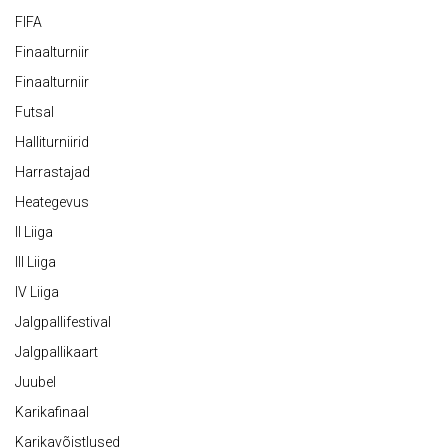
FIFA
Finaalturniir
Finaalturniir
Futsal
Halliturniirid
Harrastajad
Heategevus
II Liiga
III Liiga
IV Liiga
Jalgpallifestival
Jalgpallikaart
Juubel
Karikafinaal
Karikavõistlused