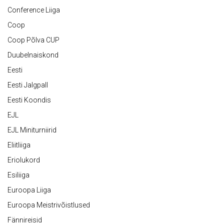
Conference Liiga
Coop
Coop Põlva CUP
Duubelnaiskond
Eesti
Eesti Jalgpall
Eesti Koondis
EJL
EJL Miniturniirid
Eliitliiga
Eriolukord
Esiliiga
Euroopa Liiga
Euroopa Meistrivõistlused
Fännireisid