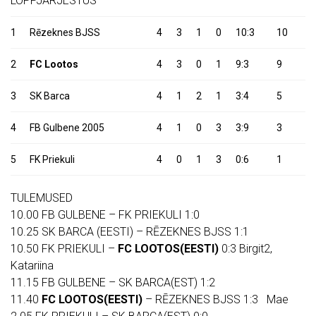
LÕPPJÄRJESTUS
1
Rēzeknes BJSS
4
3
1
0
10:3
10
2
FC Lootos
4
3
0
1
9:3
9
3
SK Barca
4
1
2
1
3:4
5
4
FB Gulbene 2005
4
1
0
3
3:9
3
5
FK Priekuli
4
0
1
3
0:6
1
TULEMUSED
10.00 FB GULBENE – FK PRIEKULI 1:0
10.25 SK BARCA (EESTI) – RĒZEKNES BJSS 1:1
10.50 FK PRIEKULI –
FC LOOTOS(EESTI)
0:3 Birgit2,
Katariina
11.15 FB GULBENE – SK BARCA(EST) 1:2
11.40
FC LOOTOS(EESTI)
– RĒZEKNES BJSS 1:3 Mae