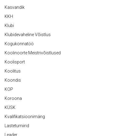
Kasvandik
KKH
Klubi
Klubidevaheline Võistlus
Kogukonnatöö
Koolinoorte Meistrivõistlused
Koolisport
Koolitus
Koondis
KOP
Koroona
KÜSK
Kvalifikatsioonimäng
Lasteturniirid
Leader