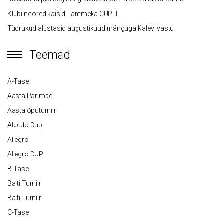
Klubi noored käisid Tammeka CUP-il
Tüdrukud alustasid augustikuud mänguga Kalevi vastu
Teemad
A-Tase
Aasta Parimad
Aastalõputurniir
Alcedo Cup
Allegro
Allegro CUP
B-Tase
Balti Turniir
Balti Turniir
C-Tase