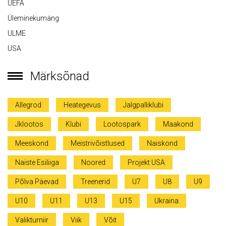
UEFA
Üleminekumäng
ULME
USA
Märksõnad
Allegrod
Heategevus
Jalgpalliklubi
Jklootos
Klubi
Lootospark
Maakond
Meeskond
Meistrivõistlused
Naiskond
Naiste Esiliiga
Noored
Projekt USA
Põlva Päevad
Treenerid
U7
U8
U9
U10
U11
U13
U15
Ukraina
Valikturniir
Viik
Võit