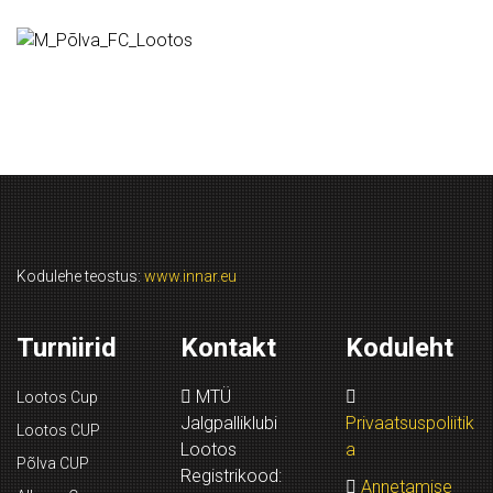
Kodulehe teostus:
www.innar.eu
Turniirid
Kontakt
Koduleht
MTÜ
Lootos Cup
Jalgpalliklubi
Privaatsuspoliitik
Lootos CUP
Lootos
a
Põlva CUP
Registrikood:
Annetamise