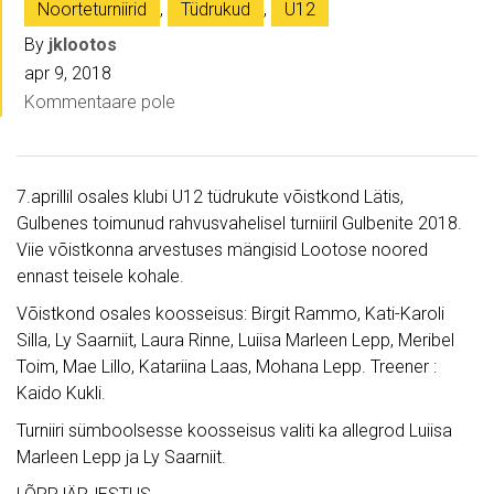
Noorteturniirid
,
Tüdrukud
,
U12
By
jklootos
apr 9, 2018
Kommentaare pole
7.aprillil osales klubi U12 tüdrukute võistkond Lätis,
Gulbenes toimunud rahvusvahelisel turniiril Gulbenite 2018.
Viie võistkonna arvestuses mängisid Lootose noored
ennast teisele kohale.
Võistkond osales koosseisus: Birgit Rammo, Kati-Karoli
Silla, Ly Saarniit, Laura Rinne, Luiisa Marleen Lepp, Meribel
Toim, Mae Lillo, Katariina Laas, Mohana Lepp. Treener :
Kaido Kukli.
Turniiri sümboolsesse koosseisus valiti ka allegrod Luiisa
Marleen Lepp ja Ly Saarniit.