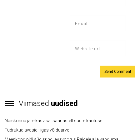
Viimased
uudised
Naiskonna järelkasv sai saarlastelt suure kaotuse
Tüdrukud avasid liigas võiduarve
Meeskond pidi sügisringi avavoorus Paidele alla vanduma