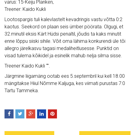
varus: 15-Keiju Planken,
Treener: Kaido Kukli
Lootospargis tuli kalevlastelt kevadringis vastu võtta 0:2
kaotus. Seekord on plaan seis ümber pöörata. Olgugi, et
32.minutil eksis Kärt Hüdsi penaltil, jõudis ta kaks minutit
enne lõppu siiski sihile. Võit oma lähima konkurendi üle tõi
allegro järelkasvu tagasi medaliheitlusesse. Punktid on
visad tulema kõikidel ja esinelik mahub nelja silma sisse.
Treener Kaido Kukli “”.
Järgmine liigamäng ootab ees 5.septembril kui kell 18.00
mängitakse Hiiul Nõmme Kaljuga, kes viimati purustas 7:0
Tartu Tammeka.