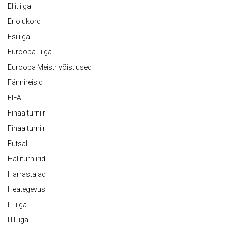
Eliitliiga
Eriolukord
Esiliiga
Euroopa Liiga
Euroopa Meistrivõistlused
Fännireisid
FIFA
Finaalturniir
Finaalturniir
Futsal
Halliturniirid
Harrastajad
Heategevus
II Liiga
III Liiga