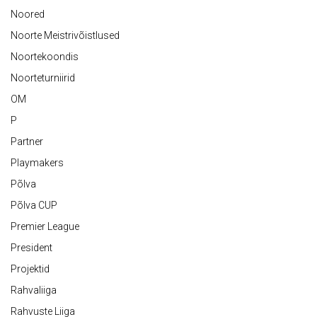
Noored
Noorte Meistrivõistlused
Noortekoondis
Noorteturniirid
OM
P
Partner
Playmakers
Põlva
Põlva CUP
Premier League
President
Projektid
Rahvaliiga
Rahvuste Liiga