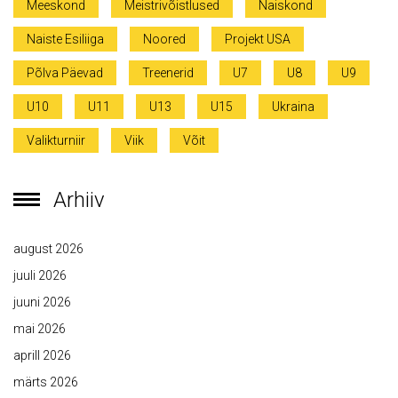
Meeskond
Meistrivõistlused
Naiskond
Naiste Esiliiga
Noored
Projekt USA
Põlva Päevad
Treenerid
U7
U8
U9
U10
U11
U13
U15
Ukraina
Valikturniir
Viik
Võit
Arhiiv
august 2026
juuli 2026
juuni 2026
mai 2026
aprill 2026
märts 2026