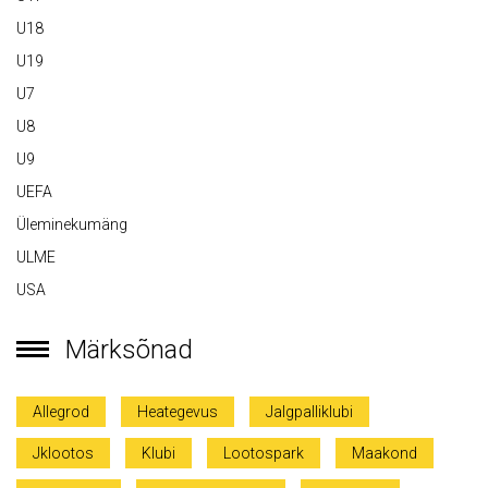
U18
U19
U7
U8
U9
UEFA
Üleminekumäng
ULME
USA
Märksõnad
Allegrod
Heategevus
Jalgpalliklubi
Jklootos
Klubi
Lootospark
Maakond