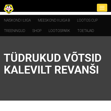
NAISKOND I LIIGA
MEESKOND II LIIGA B
LOOTOS CUP
TREENINGUD
SHOP
LOOTOSPARK
TOETAJAD
TÜDRUKUD VÕTSID
KALEVILT REVANŠI