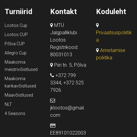
Turniirid
Kontakt
Koduleht
MTÜ
Lootos Cup
Jalgpalliklubi
Privaatsuspoliitik
Lootos CUP
Lootos
a
Põlva CUP
Registrikood:
Annetamise
Allegro Cup
80031013
poliitika
Maakonna
Piiri tn. 5, Põlva
meistrivõistlused
+372 799
Maakonna
3344, +372 525
karikavõistlused
7926
Maavõistlused
NLT
jklootos@gmail.
4 Seasons
com
EE89101022003