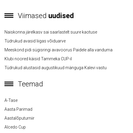
Viimased
uudised
Naiskonna järelkasv sai saarlastelt suure kaotuse
Tüdrukud avasid liigas võiduarve
Meeskond pidi sügisringi avavoorus Paidele alla vanduma
Klubi noored käisid Tammeka CUP-il
Tüdrukud alustasid augustikuud mänguga Kalevi vastu
Teemad
A-Tase
Aasta Parimad
Aastalõputurniir
Alcedo Cup