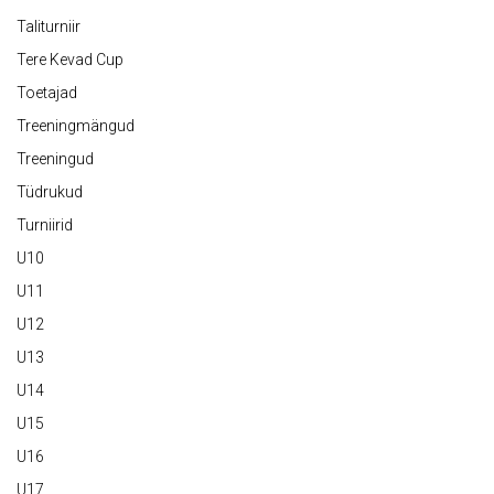
Taliturniir
Tere Kevad Cup
Toetajad
Treeningmängud
Treeningud
Tüdrukud
Turniirid
U10
U11
U12
U13
U14
U15
U16
U17