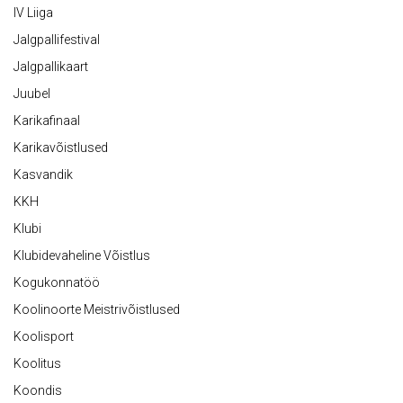
IV Liiga
Jalgpallifestival
Jalgpallikaart
Juubel
Karikafinaal
Karikavõistlused
Kasvandik
KKH
Klubi
Klubidevaheline Võistlus
Kogukonnatöö
Koolinoorte Meistrivõistlused
Koolisport
Koolitus
Koondis