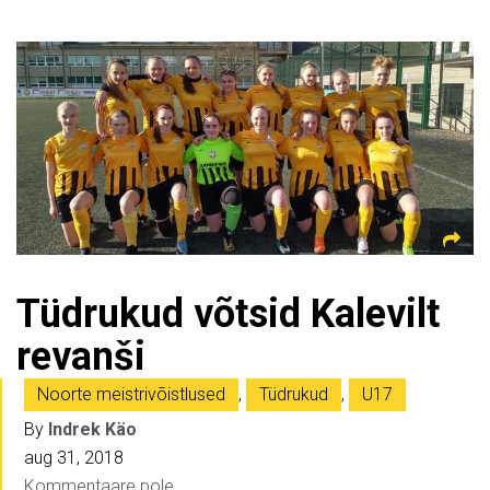
Tüdrukud võtsid Kalevilt
revanši
Noorte meistrivõistlused
,
Tüdrukud
,
U17
By
Indrek Käo
aug 31, 2018
Kommentaare pole