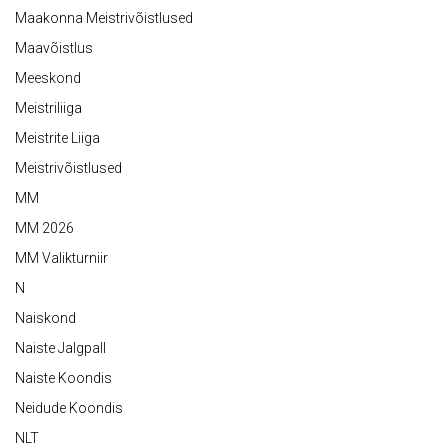
Maakonna Meistrivõistlused
Maavõistlus
Meeskond
Meistriliiga
Meistrite Liiga
Meistrivõistlused
MM
MM 2026
MM Valikturniir
N
Naiskond
Naiste Jalgpall
Naiste Koondis
Neidude Koondis
NLT