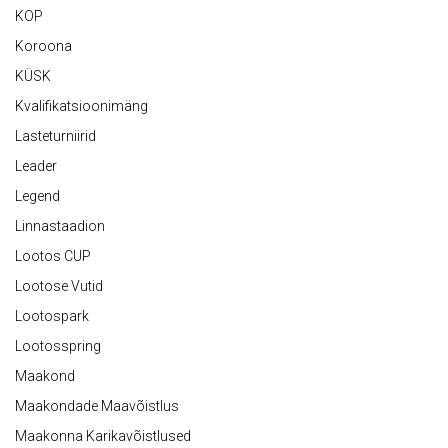
KOP
Koroona
KÜSK
Kvalifikatsioonimäng
Lasteturniirid
Leader
Legend
Linnastaadion
Lootos CUP
Lootose Vutid
Lootospark
Lootosspring
Maakond
Maakondade Maavõistlus
Maakonna Karikavõistlused