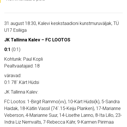
31.august 18:30, Kalevi keskstaadioni kunstmuruväljak, TÜ
U17 Esiliiga
JK Tallinna Kalev – FC LOOTOS
0:1
(0:1)
Kohtunik: Paul Kopli
Pealtvaatajaid: 18
väravad:
0:1 78`.Kärt Hüdsi
JK Tallinna Kalev:
FC Lootos: 1-Birgit Rammo(vv), 10-Kärt Hüdsi(k), 5-Sandra
Haidak, 18-Kätlin Vassil (74`.15-Keiju Planken), 17-Marianne
Veberson, 4-Marianne Suur, 14-Lisethe Lanno, 8-Ita Lillo, 23-
Indra Liz Nemvalts, 7-Rebecca Kähr, 9-Karmen Piirimaa