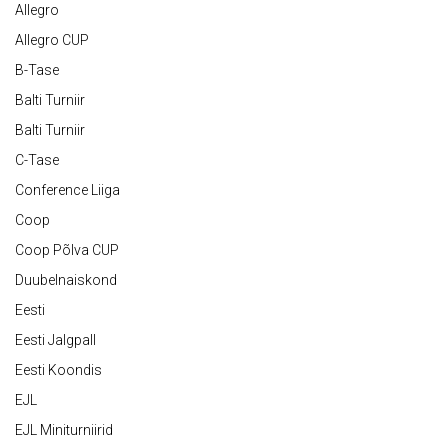
Allegro
Allegro CUP
B-Tase
Balti Turniir
Balti Turniir
C-Tase
Conference Liiga
Coop
Coop Põlva CUP
Duubelnaiskond
Eesti
Eesti Jalgpall
Eesti Koondis
EJL
EJL Miniturniirid