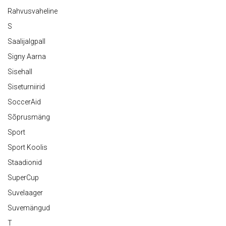
Rahvusvaheline
S
Saalijalgpall
Signy Aarna
Sisehall
Siseturniirid
SoccerAid
Sõprusmäng
Sport
Sport Koolis
Staadionid
SuperCup
Suvelaager
Suvemängud
T