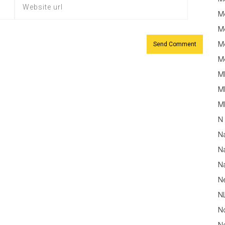
M
Me
Me
Me
M
M
MM
N
N
Na
Na
N
N
N