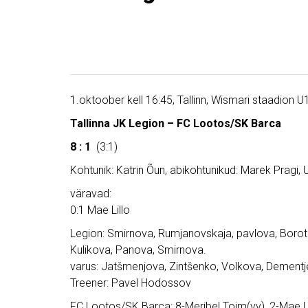
1.oktoober kell 16:45, Tallinn, Wismari staadion U17
Tallinna JK Legion – FC Lootos/SK Barca
8 : 1
(3:1)
Kohtunik: Katrin Õun, abikohtunikud: Marek Pragi, 
väravad:
0:1 Mae Lillo
Legion: Smirnova, Rumjanovskaja, pavlova, Borot
Kulikova, Panova, Smirnova.
varus: Jatšmenjova, Zintšenko, Volkova, Dementje
Treener: Pavel Hodossov
FC Lootos/SK Barca: 8-Meribel Toim(vv), 2-Mae Lill