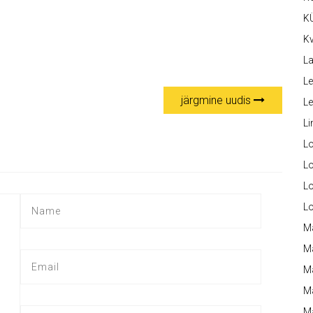
K
Kv
La
Le
järgmine uudis
L
Li
L
Lo
L
L
M
M
M
Ma
M