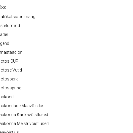
ÜSK
alifikatsioonimäng
steturniirid
ader
egend
nnastaadion
ootos CUP
otose Vutid
ootospark
ootosspring
aakond
aakondade Maavõistlus
aakonna Karikavõistlused
akonna Meistrivõistlused
aavõistlus