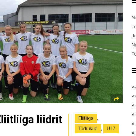
N
T
Ju
Na
Tü
A
A
Aa
A
itliiga liidrit
Eliitliiga
,
Al
Tüdrukud
,
U17
Al