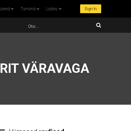
oored
Turniirid
Lootos
Sign In
IDRIT VÄRAVAGA