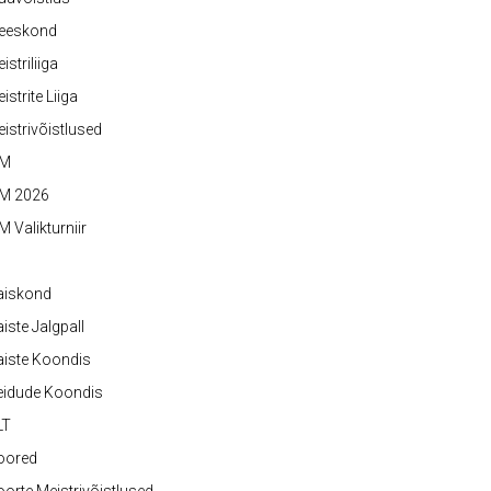
eeskond
istriliiga
istrite Liiga
istrivõistlused
M
M 2026
 Valikturniir
aiskond
iste Jalgpall
iste Koondis
eidude Koondis
LT
oored