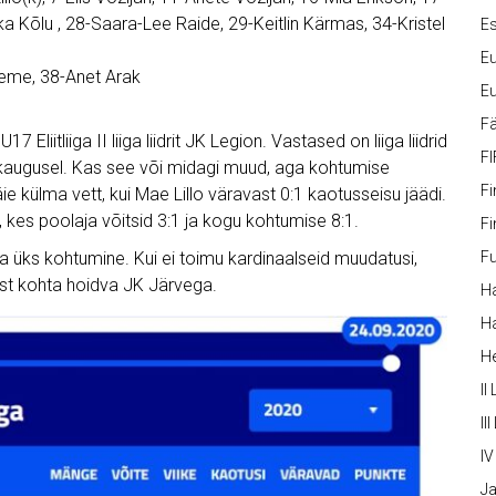
ka Kõlu , 28-Saara-Lee Raide, 29-Keitlin Kärmas, 34-Kristel
Es
Eu
eeme, 38-Anet Arak
Eu
Fä
Eliitliiga II liiga liidrit JK Legion. Vastased on liiga liidrid
FI
u kaugusel. Kas see või midagi muud, aga kohtumise
Fi
ie külma vett, kui Mae Lillo väravast 0:1 kaotusseisu jäädi.
, kes poolaja võitsid 3:1 ja kogu kohtumise 8:1.
Fi
 üks kohtumine. Kui ei toimu kardinaalseid muudatusi,
Fu
ast kohta hoidva JK Järvega.
Ha
Ha
H
II
III
IV
Ja