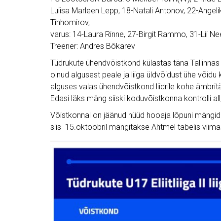
Luiisa Marleen Lepp, 18-Natali Antonov, 22-Angeli
Tihhomirov,
varus: 14-Laura Rinne, 27-Birgit Rammo, 31-Lii N
Treener: Andres Bõkarev
Tüdrukute ühendvõistkond külastas täna Tallinnas U17 
olnud algusest peale ja liiga üldvõidust ühe võid
alguses valas ühendvõistkond liidrile kohe ämbritä
Edasi läks mäng siiski koduvõistkonna kontrolli all
Võistkonnal on jäänud nüüd hooaja lõpuni mängida
siis 15.oktoobril mängitakse Ahtmel tabelis viim