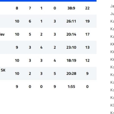
Ja
Ju
Ka
Ka
K
K
Kl
Kl
K
Ko
Ko
Ko
K
K
K