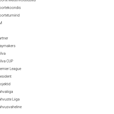
orte Meistrivõistlused
oortekoondis
orteturniirid
M
rtner
laymakers
õlva
õlva CUP
emier League
esident
ojektid
hvaliiga
hvuste Liiga
ahvusvaheline