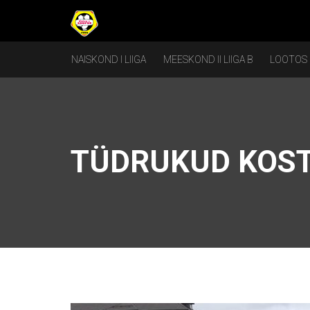
NAISKOND I LIIGA
MEESKOND II LIIGA B
LOOTOS
TÜDRUKUD KOSTI