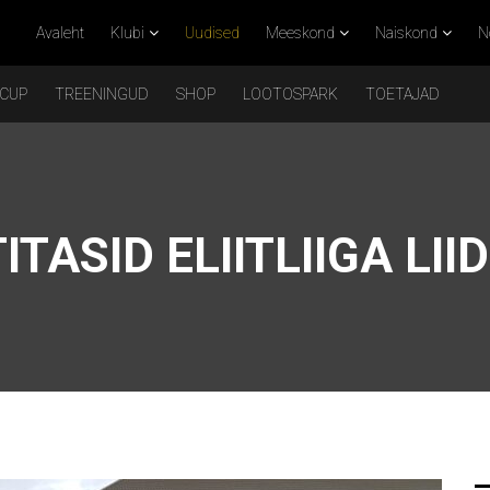
Avaleht
Klubi
Uudised
Meeskond
Naiskond
N
 CUP
TREENINGUD
SHOP
LOOTOSPARK
TOETAJAD
TASID ELIITLIIGA LI