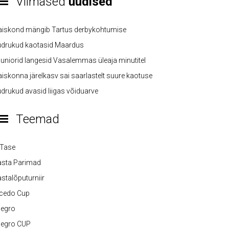
Viimased
uudised
aiskond mängib Tartus derbykohtumise
üdrukud kaotasid Maardus
uniorid langesid Vasalemmas üleaja minutitel
iskonna järelkasv sai saarlastelt suure kaotuse
drukud avasid liigas võiduarve
Teemad
-Tase
asta Parimad
stalõputurniir
lcedo Cup
legro
legro CUP