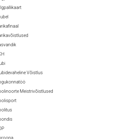
lgpallikaart
ubel
rikafinaal
rikavõistlused
asvandik
KH
ubi
ubidevaheline Võistlus
ogukonnatöö
olinoorte Meistrivõistlused
olisport
olitus
oondis
OP
oroona