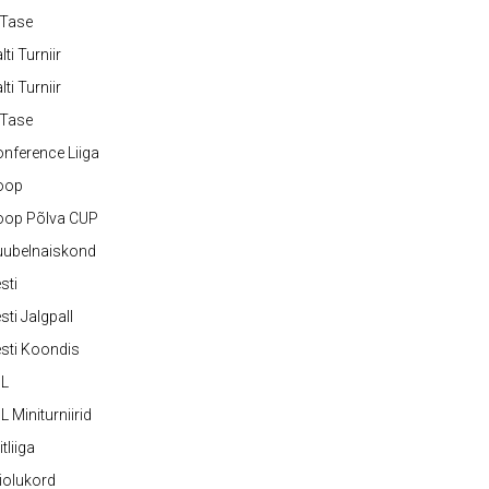
-Tase
lti Turniir
lti Turniir
-Tase
nference Liiga
oop
oop Põlva CUP
uubelnaiskond
sti
sti Jalgpall
sti Koondis
JL
L Miniturniirid
itliiga
iolukord