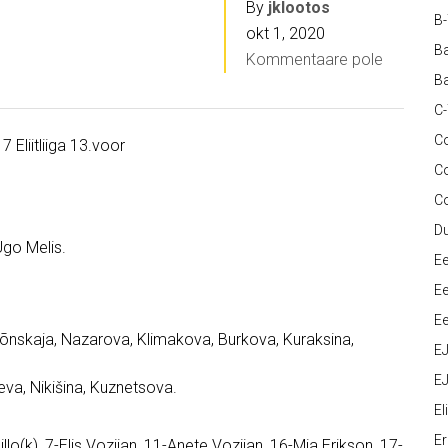
By
jklootos
B
okt 1, 2020
Ba
Kommentaare pole
Ba
C
Co
 Eliitliiga 13.voor
C
C
D
Ugo Melis.
Ee
Ee
Ee
õnskaja, Nazarova, Klimakova, Burkova, Kuraksina,
E
EJ
va, Nikišina, Kuznetsova.
Eli
Er
o(k), 7-Elis Vozijan, 11-Anete Vozijan, 16-Mia Erikson, 17-