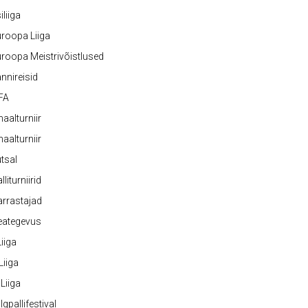
iliiga
roopa Liiga
roopa Meistrivõistlused
nnireisid
FA
naalturniir
naalturniir
tsal
lliturniirid
rrastajad
eategevus
 Liiga
 Liiga
 Liiga
lgpallifestival