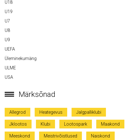
U18
U19
U7
U8
U9
UEFA
Üleminekumäng
ULME
USA
Märksõnad
Allegrod
Heategevus
Jalgpalliklubi
Jklootos
Klubi
Lootospark
Maakond
Meeskond
Meistrivõistlused
Naiskond