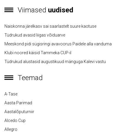
Viimased
uudised
Naiskonna järelkasv sai saarlastelt suure kaotuse
Tüdrukud avasid liigas võiduarve
Meeskond pidi sügisringi avavoorus Paidele alla vanduma
Klubi noored käisid Tammeka CUP-il
Tüdrukud alustasid augustikuud mänguga Kalevi vastu
Teemad
A-Tase
Aasta Parimad
Aastalõputurniir
Alcedo Cup
Allegro