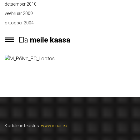
detsember 2010
veebruar 2009
oktoober 2004
Ela
meile kaasa
Kodulehe teostus:
www.innar.eu