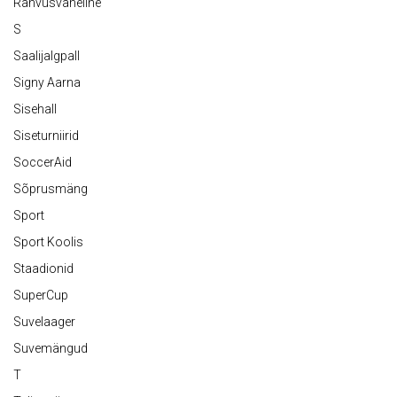
Rahvusvaheline
S
Saalijalgpall
Signy Aarna
Sisehall
Siseturniirid
SoccerAid
Sõprusmäng
Sport
Sport Koolis
Staadionid
SuperCup
Suvelaager
Suvemängud
T