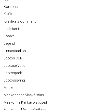
Koroona
KÜSK
Kvalifikatsioonimäng
Lasteturniirid
Leader
Legend
Linnastaadion
Lootos CUP
Lootose Vutid
Lootospark
Lootosspring
Maakond
Maakondade Maavõistlus
Maakonna Karikavõistlused
Maakonna Meistrivõistlused