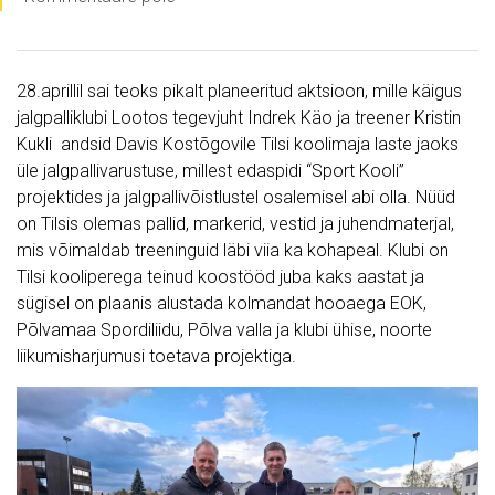
28.aprillil sai teoks pikalt planeeritud aktsioon, mille käigus
jalgpalliklubi Lootos tegevjuht Indrek Käo ja treener Kristin
Kukli andsid Davis Kostõgovile Tilsi koolimaja laste jaoks
üle jalgpallivarustuse, millest edaspidi “Sport Kooli”
projektides ja jalgpallivõistlustel osalemisel abi olla. Nüüd
on Tilsis olemas pallid, markerid, vestid ja juhendmaterjal,
mis võimaldab treeninguid läbi viia ka kohapeal. Klubi on
Tilsi kooliperega teinud koostööd juba kaks aastat ja
sügisel on plaanis alustada kolmandat hooaega EOK,
Põlvamaa Spordiliidu, Põlva valla ja klubi ühise, noorte
liikumisharjumusi toetava projektiga.