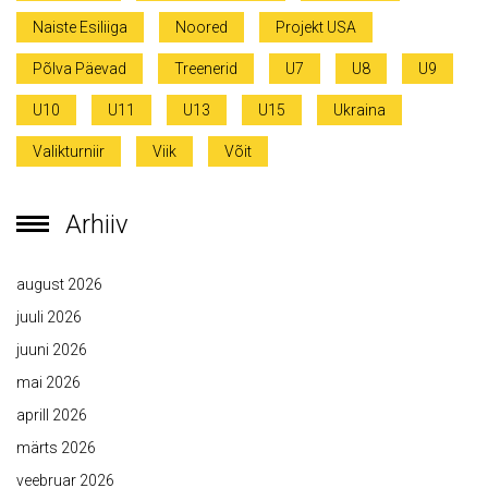
Naiste Esiliiga
Noored
Projekt USA
Põlva Päevad
Treenerid
U7
U8
U9
U10
U11
U13
U15
Ukraina
Valikturniir
Viik
Võit
Arhiiv
august 2026
juuli 2026
juuni 2026
mai 2026
aprill 2026
märts 2026
veebruar 2026