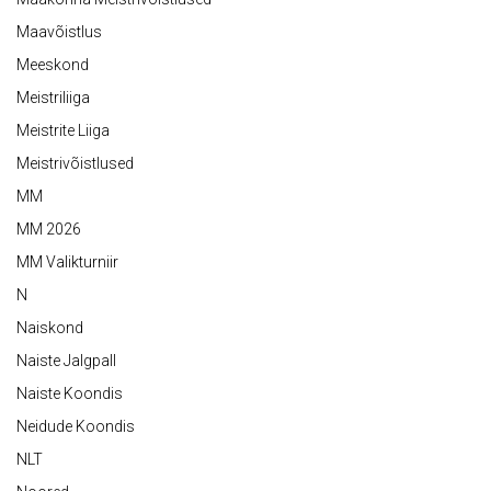
Maavõistlus
Meeskond
Meistriliiga
Meistrite Liiga
Meistrivõistlused
MM
MM 2026
MM Valikturniir
N
Naiskond
Naiste Jalgpall
Naiste Koondis
Neidude Koondis
NLT