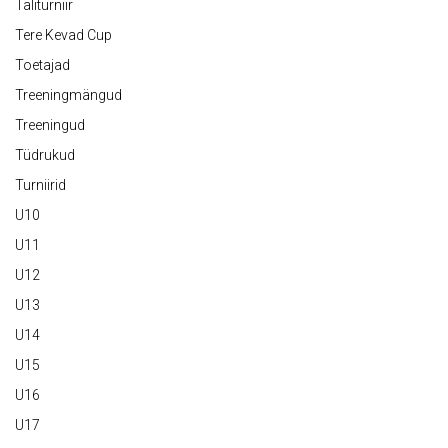
Taliturniir
Tere Kevad Cup
Toetajad
Treeningmängud
Treeningud
Tüdrukud
Turniirid
U10
U11
U12
U13
U14
U15
U16
U17