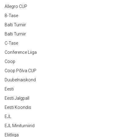
Allegro CUP
B-Tase
Balti Turniir
Balti Turniir
C-Tase
Conference Liiga
Coop
Coop Põlva CUP
Duubelnaiskond
Eesti
Eesti Jalgpall
Eesti Koondis
EJL
EJL Miniturniirid
Eliitliiga