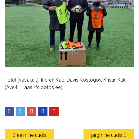
Fotol (vasakult): Indrek Käo, Davis Kostõgov, Kristin Kukli
(Ave-Lii Laas /fclootos.ee)
eelmine uudis
järgmine uudis