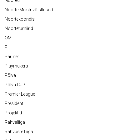
Noored
Noorte Meistrivõistlused
Noortekoondis
Noorteturniirid
OM
P
Partner
Playmakers
Põlva
Põlva CUP
Premier League
President
Projektid
Rahvaliiga
Rahvuste Liiga