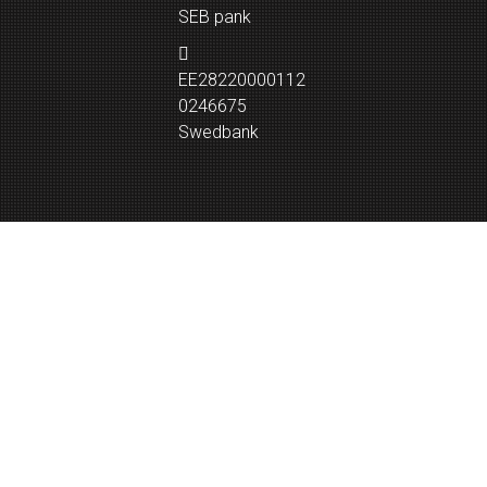
SEB pank
EE28220000112
0246675
Swedbank