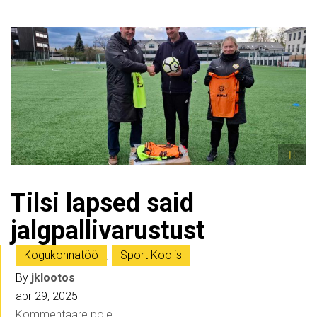
Tilsi lapsed said
jalgpallivarustust
Kogukonnatöö
,
Sport Koolis
By
jklootos
apr 29, 2025
Kommentaare pole