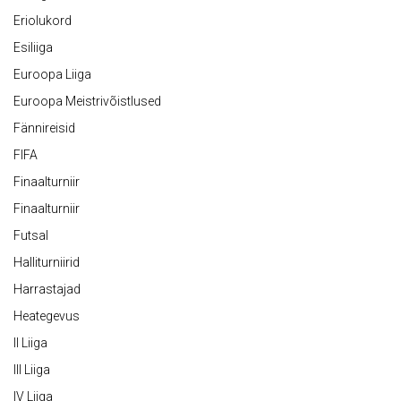
Eriolukord
Esiliiga
Euroopa Liiga
Euroopa Meistrivõistlused
Fännireisid
FIFA
Finaalturniir
Finaalturniir
Futsal
Halliturniirid
Harrastajad
Heategevus
II Liiga
III Liiga
IV Liiga