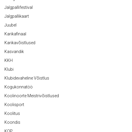
Jalgpallifestival
Jalgpallikaart
Juubel
Karikafinaal
Karikavõistlused
Kasvandik
KKH
Klubi
Klubidevaheline Võistlus
Kogukonnatöö
Koolinoorte Meistrivõistlused
Koolisport
Koolitus
Koondis
KOP