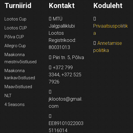
Turniirid
Kontakt
Koduleht
MTÜ
Lootos Cup
Jalgpalliklubi
Privaatsuspoliitik
Lootos CUP
Lootos
a
Põlva CUP
Registrikood:
Annetamise
Allegro Cup
80031013
poliitika
Maakonna
Piiri tn. 5, Põlva
meistrivõistlused
+372 799
Maakonna
3344, +372 525
karikavõistlused
7926
Maavõistlused
NLT
jklootos@gmail.
4 Seasons
com
EE89101022003
5116014