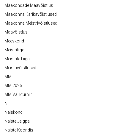
Maakondade Maavõistlus
Maakonna Karikavõistlused
Maakonna Meistrivõistlused
Maavõistlus
Meeskond
Meistriliiga
Meistrite Liiga
Meistrivõistlused
MM
MM 2026
MM Valikturniir
N
Naiskond
Naiste Jalgpall
Naiste Koondis