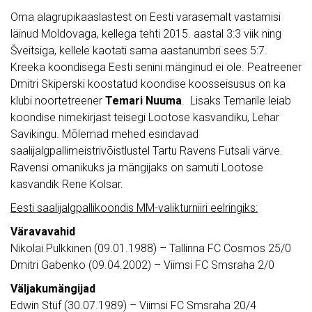
Oma alagrupikaaslastest on Eesti varasemalt vastamisi
läinud Moldovaga, kellega tehti 2015. aastal 3:3 viik ning
Šveitsiga, kellele kaotati sama aastanumbri sees 5:7.
Kreeka koondisega Eesti senini mänginud ei ole. Peatreener
Dmitri Skiperski koostatud koondise koosseisusus on ka
klubi noortetreener
Temari Nuuma
. Lisaks Temarile leiab
koondise nimekirjast teisegi Lootose kasvandiku, Lehar
Savikingu. Mõlemad mehed esindavad
saalijalgpallimeistrivõistlustel Tartu Ravens Futsali värve.
Ravensi omanikuks ja mängijaks on samuti Lootose
kasvandik Rene Kolsar.
Eesti saalijalgpallikoondis MM-valikturniiri eelringiks:
Väravavahid
Nikolai Pulkkinen (09.01.1988) – Tallinna FC Cosmos 25/0
Dmitri Gabenko (09.04.2002) – Viimsi FC Smsraha 2/0
Väljakumängijad
Edwin Stüf (30.07.1989) – Viimsi FC Smsraha 20/4