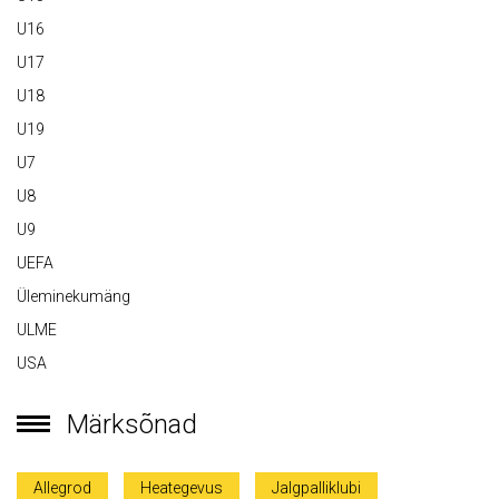
U16
U17
U18
U19
U7
U8
U9
UEFA
Üleminekumäng
ULME
USA
Märksõnad
Allegrod
Heategevus
Jalgpalliklubi