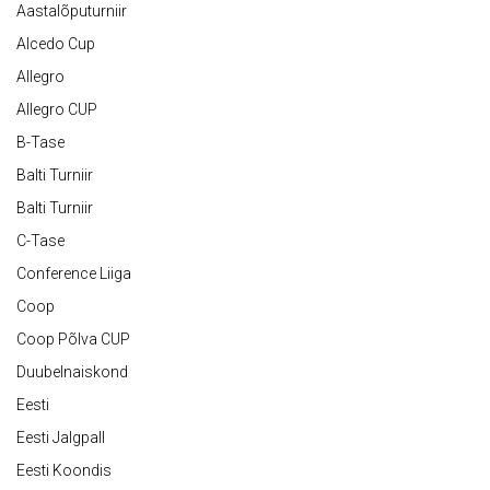
Aastalõputurniir
Alcedo Cup
Allegro
Allegro CUP
B-Tase
Balti Turniir
Balti Turniir
C-Tase
Conference Liiga
Coop
Coop Põlva CUP
Duubelnaiskond
Eesti
Eesti Jalgpall
Eesti Koondis