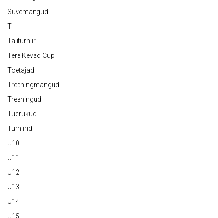
Suvemängud
T
Taliturniir
Tere Kevad Cup
Toetajad
Treeningmängud
Treeningud
Tüdrukud
Turniirid
U10
U11
U12
U13
U14
U15