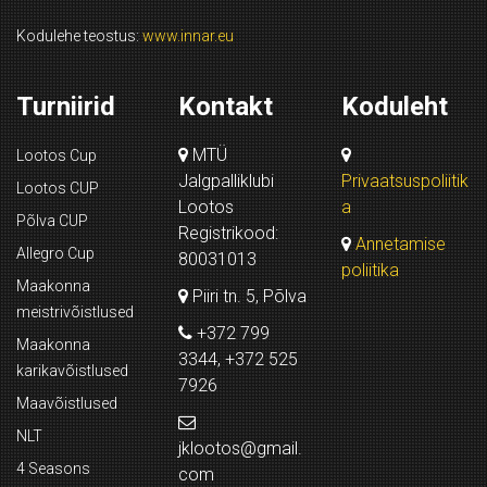
Kodulehe teostus:
www.innar.eu
Turniirid
Kontakt
Koduleht
MTÜ
Lootos Cup
Jalgpalliklubi
Privaatsuspoliitik
Lootos CUP
Lootos
a
Põlva CUP
Registrikood:
Annetamise
Allegro Cup
80031013
poliitika
Maakonna
Piiri tn. 5, Põlva
meistrivõistlused
+372 799
Maakonna
3344, +372 525
karikavõistlused
7926
Maavõistlused
NLT
jklootos@gmail.
4 Seasons
com