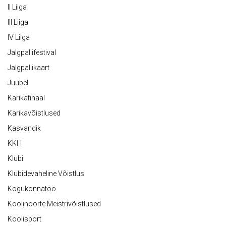
II Liiga
III Liiga
IV Liiga
Jalgpallifestival
Jalgpallikaart
Juubel
Karikafinaal
Karikavõistlused
Kasvandik
KKH
Klubi
Klubidevaheline Võistlus
Kogukonnatöö
Koolinoorte Meistrivõistlused
Koolisport