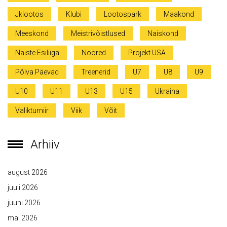
Jklootos
Klubi
Lootospark
Maakond
Meeskond
Meistrivõistlused
Naiskond
Naiste Esiliiga
Noored
Projekt USA
Põlva Päevad
Treenerid
U7
U8
U9
U10
U11
U13
U15
Ukraina
Valikturniir
Viik
Võit
Arhiiv
august 2026
juuli 2026
juuni 2026
mai 2026