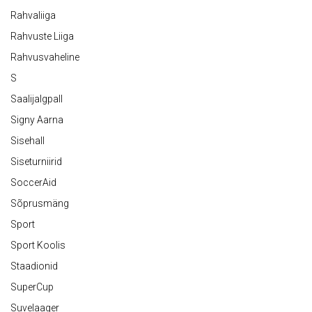
Rahvaliiga
Rahvuste Liiga
Rahvusvaheline
S
Saalijalgpall
Signy Aarna
Sisehall
Siseturniirid
SoccerAid
Sõprusmäng
Sport
Sport Koolis
Staadionid
SuperCup
Suvelaager