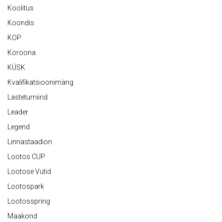
Koolitus
Koondis
KOP
Koroona
KÜSK
Kvalifikatsioonimäng
Lasteturniirid
Leader
Legend
Linnastaadion
Lootos CUP
Lootose Vutid
Lootospark
Lootosspring
Maakond