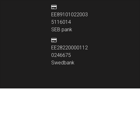
EE89101022003
5116014
SEB pank
EE28220000112
0246675
Swedbank