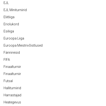
EJL
EJL Miniturniirid
Eliitliiga
Eriolukord
Esiliiga
Euroopa Liiga
Euroopa Meistrivõistlused
Fännireisid
FIFA
Finaalturniir
Finaalturniir
Futsal
Halliturniirid
Harrastajad
Heategevus