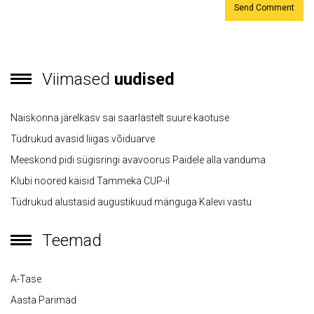
Viimased
uudised
Naiskonna järelkasv sai saarlastelt suure kaotuse
Tüdrukud avasid liigas võiduarve
Meeskond pidi sügisringi avavoorus Paidele alla vanduma
Klubi noored käisid Tammeka CUP-il
Tüdrukud alustasid augustikuud mänguga Kalevi vastu
Teemad
A-Tase
Aasta Parimad