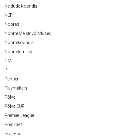
Neidude Koondis
NLT
Noored
Noorte Meistrivõistlused
Noortekoondis
Noorteturniirid
OM
P
Partner
Playmakers
Põlva
Põlva CUP
Premier League
President
Projektid