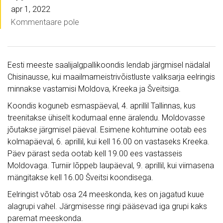
apr 1, 2022
Kommentaare pole
Eesti meeste saalijalgpallikoondis lendab järgmisel nädalal
Chisinausse, kui maailmameistrivõistluste valiksarja eelringis
minnakse vastamisi Moldova, Kreeka ja Šveitsiga.
Koondis koguneb esmaspäeval, 4. aprillil Tallinnas, kus
treenitakse ühiselt kodumaal enne äralendu. Moldovasse
jõutakse järgmisel päeval. Esimene kohtumine ootab ees
kolmapäeval, 6. aprillil, kui kell 16.00 on vastaseks Kreeka.
Päev pärast seda ootab kell 19.00 ees vastasseis
Moldovaga. Turniir lõppeb laupäeval, 9. aprillil, kui viimasena
mängitakse kell 16.00 Šveitsi koondisega.
Eelringist võtab osa 24 meeskonda, kes on jagatud kuue
alagrupi vahel. Järgmisesse ringi pääsevad iga grupi kaks
paremat meeskonda.