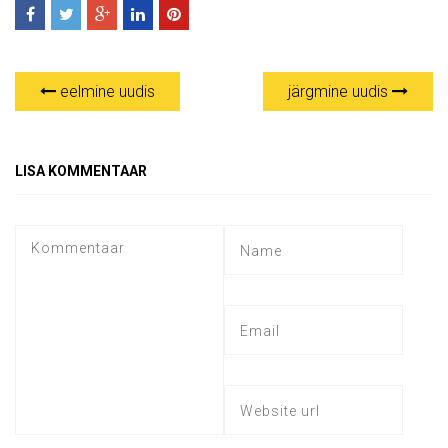
eelmine uudis
järgmine uudis
LISA KOMMENTAAR