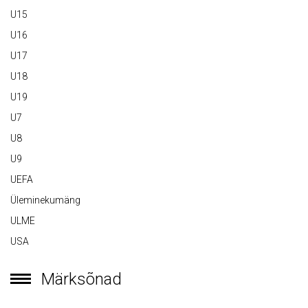
U15
U16
U17
U18
U19
U7
U8
U9
UEFA
Üleminekumäng
ULME
USA
Märksõnad