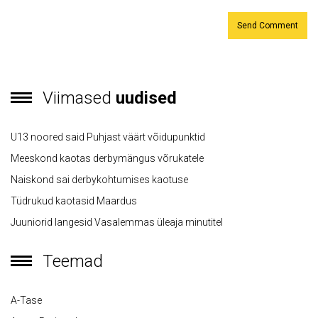
Viimased
uudised
U13 noored said Puhjast väärt võidupunktid
Meeskond kaotas derbymängus võrukatele
Naiskond sai derbykohtumises kaotuse
Tüdrukud kaotasid Maardus
Juuniorid langesid Vasalemmas üleaja minutitel
Teemad
A-Tase