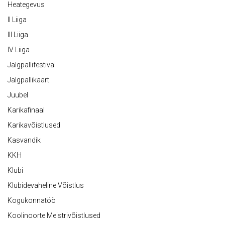
Heategevus
II Liiga
III Liiga
IV Liiga
Jalgpallifestival
Jalgpallikaart
Juubel
Karikafinaal
Karikavõistlused
Kasvandik
KKH
Klubi
Klubidevaheline Võistlus
Kogukonnatöö
Koolinoorte Meistrivõistlused