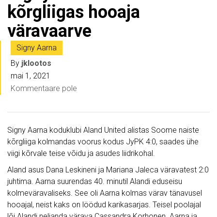
kõrgliigas hooaja
väravaarve
Signy Aarna
By
jklootos
mai 1, 2021
Kommentaare pole
Signy Aarna koduklubi Aland United alistas Soome naiste
kõrgliiga kolmandas voorus kodus JyPK 4:0, saades ühe
viigi kõrvale teise võidu ja asudes liidrikohal.
Aland asus Dana Leskineni ja Mariana Jaleca väravatest 2:0
juhtima. Aarna suurendas 40. minutil Alandi eduseisu
kolmeväravaliseks. See oli Aarna kolmas värav tänavusel
hooajal, neist kaks on löödud karikasarjas. Teisel poolajal
lõi Alandi neljanda värava Cassandra Korhonen. Aarna ja