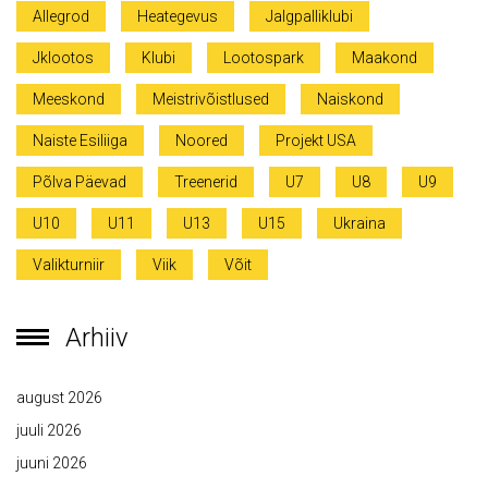
Allegrod
Heategevus
Jalgpalliklubi
Jklootos
Klubi
Lootospark
Maakond
Meeskond
Meistrivõistlused
Naiskond
Naiste Esiliiga
Noored
Projekt USA
Põlva Päevad
Treenerid
U7
U8
U9
U10
U11
U13
U15
Ukraina
Valikturniir
Viik
Võit
Arhiiv
august 2026
juuli 2026
juuni 2026