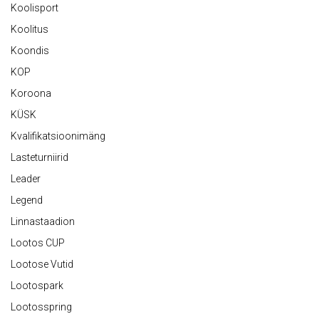
Koolisport
Koolitus
Koondis
KOP
Koroona
KÜSK
Kvalifikatsioonimäng
Lasteturniirid
Leader
Legend
Linnastaadion
Lootos CUP
Lootose Vutid
Lootospark
Lootosspring