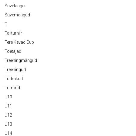
Suvelaager
Suvemängud
T
Taliturniir
Tere Kevad Cup
Toetajad
Treeningmängud
Treeningud
Tüdrukud
Turniirid
U10
U11
U12
U13
U14