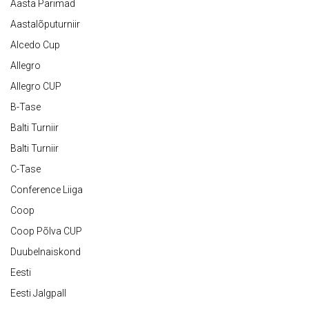
Aasta Parimad
Aastalõputurniir
Alcedo Cup
Allegro
Allegro CUP
B-Tase
Balti Turniir
Balti Turniir
C-Tase
Conference Liiga
Coop
Coop Põlva CUP
Duubelnaiskond
Eesti
Eesti Jalgpall