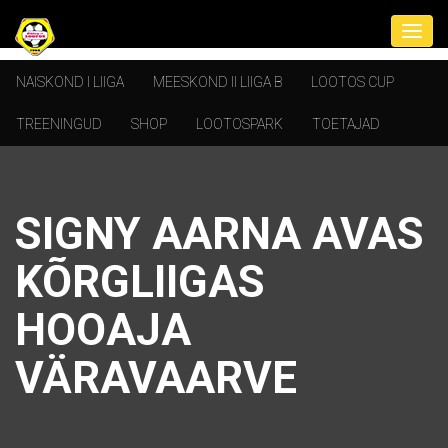
NAISKOND I LIIGA
MEESKOND II LIIGA B
LOOTOS CUP
TREENINGUD
SHOP
LOOTOSPARK
TOETAJAD
SIGNY AARNA AVAS
KÕRGLIIGAS
HOOAJA
VÄRAVAARVE