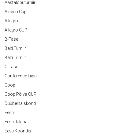
Aastalõputurniir
Alcedo Cup
Allegro
Allegro CUP
B-Tase
Balti Turniir
Balti Turniir
C-Tase
Conference Liiga
Coop
Coop Põlva CUP
Duubelnaiskond
Eesti
Eesti Jalgpall
Eesti Koondis