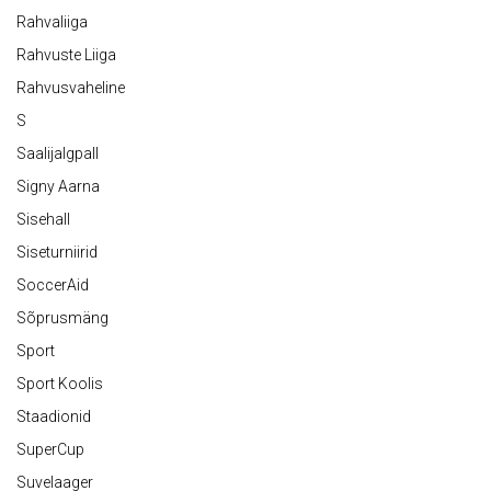
Rahvaliiga
Rahvuste Liiga
Rahvusvaheline
S
Saalijalgpall
Signy Aarna
Sisehall
Siseturniirid
SoccerAid
Sõprusmäng
Sport
Sport Koolis
Staadionid
SuperCup
Suvelaager