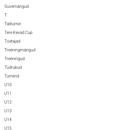
Suvemängud
T
Taliturniir
Tere Kevad Cup
Toetajad
Treeningmängud
Treeningud
Tüdrukud
Turniirid
U10
U11
U12
U13
U14
U15