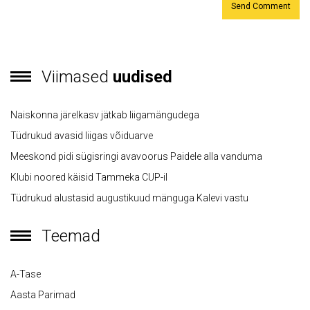
Viimased
uudised
Naiskonna järelkasv jätkab liigamängudega
Tüdrukud avasid liigas võiduarve
Meeskond pidi sügisringi avavoorus Paidele alla vanduma
Klubi noored käisid Tammeka CUP-il
Tüdrukud alustasid augustikuud mänguga Kalevi vastu
Teemad
A-Tase
Aasta Parimad