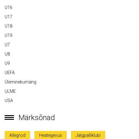
U16
U17
U18
U19
U7
U8
U9
UEFA
Üleminekumäng
ULME
USA
Märksõnad
Allegrod
Heategevus
Jalgpalliklubi