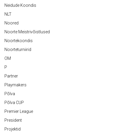
Neidude Koondis
NLT
Noored
Noorte Meistrivõistlused
Noortekoondis
Noorteturniirid
OM
P
Partner
Playmakers
Põlva
Põlva CUP
Premier League
President
Projektid