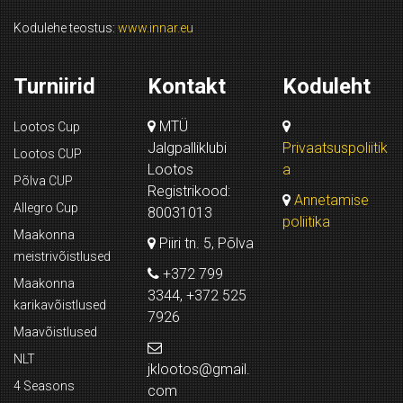
Kodulehe teostus:
www.innar.eu
Turniirid
Kontakt
Koduleht
MTÜ
Lootos Cup
Jalgpalliklubi
Privaatsuspoliitik
Lootos CUP
Lootos
a
Põlva CUP
Registrikood:
Annetamise
Allegro Cup
80031013
poliitika
Maakonna
Piiri tn. 5, Põlva
meistrivõistlused
+372 799
Maakonna
3344, +372 525
karikavõistlused
7926
Maavõistlused
NLT
jklootos@gmail.
4 Seasons
com