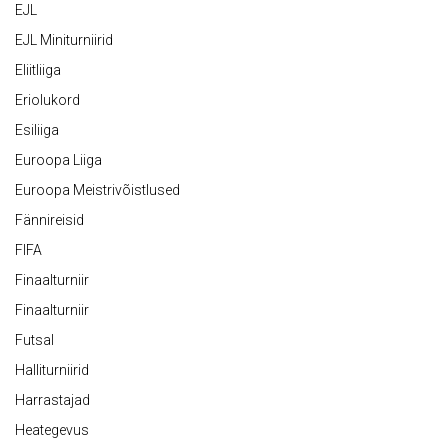
EJL
EJL Miniturniirid
Eliitliiga
Eriolukord
Esiliiga
Euroopa Liiga
Euroopa Meistrivõistlused
Fännireisid
FIFA
Finaalturniir
Finaalturniir
Futsal
Halliturniirid
Harrastajad
Heategevus