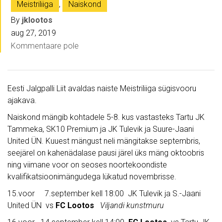
Meistriliiga
,
Naiskond
By
jklootos
aug 27, 2019
Kommentaare pole
Eesti Jalgpalli Liit avaldas naiste Meistriliiga sügisvooru
ajakava.
Naiskond mängib kohtadele 5-8. kus vastasteks Tartu JK
Tammeka, SK10 Premium ja JK Tulevik ja Suure-Jaani
United ÜN. Kuuest mängust neli mängitakse septembris,
seejärel on kahenädalase pausi järel üks mäng oktoobris
ning viimane voor on seoses noortekoondiste
kvalifikatsioonimängudega lükatud novembrisse.
15.voor 7.september kell 18:00 JK Tulevik ja S.-Jaani
United ÜN vs
FC Lootos
Viljandi kunstmuru