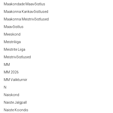
Maakondade Maavõistlus
Maakonna Karikavõistlused
Maakonna Meistrivõistlused
Maavõistlus
Meeskond
Meistriliiga
Meistrite Liiga
Meistrivõistlused
MM
MM 2026
MM Valikturniir
N
Naiskond
Naiste Jalgpall
Naiste Koondis