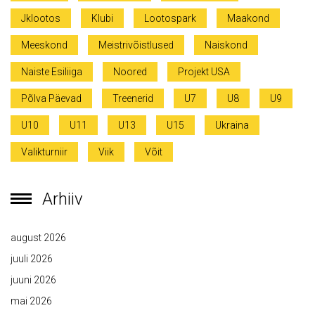
Jklootos
Klubi
Lootospark
Maakond
Meeskond
Meistrivõistlused
Naiskond
Naiste Esiliiga
Noored
Projekt USA
Põlva Päevad
Treenerid
U7
U8
U9
U10
U11
U13
U15
Ukraina
Valikturniir
Viik
Võit
Arhiiv
august 2026
juuli 2026
juuni 2026
mai 2026