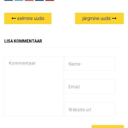
eelmine uudis
järgmine uudis
LISA KOMMENTAAR