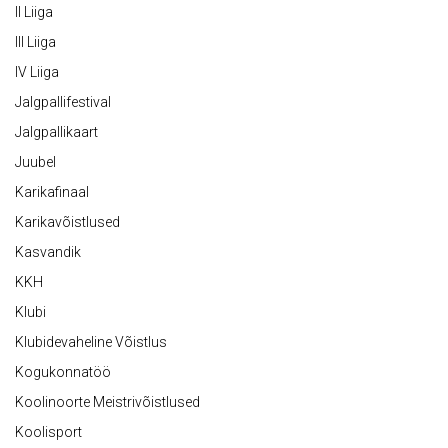
II Liiga
III Liiga
IV Liiga
Jalgpallifestival
Jalgpallikaart
Juubel
Karikafinaal
Karikavõistlused
Kasvandik
KKH
Klubi
Klubidevaheline Võistlus
Kogukonnatöö
Koolinoorte Meistrivõistlused
Koolisport