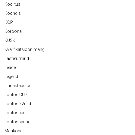
Koolitus
Koondis
KOP
Koroona
KÜSK
Kvalifikatsioonimäng
Lasteturniirid
Leader
Legend
Linnastaadion
Lootos CUP
Lootose Vutid
Lootospark
Lootosspring
Maakond