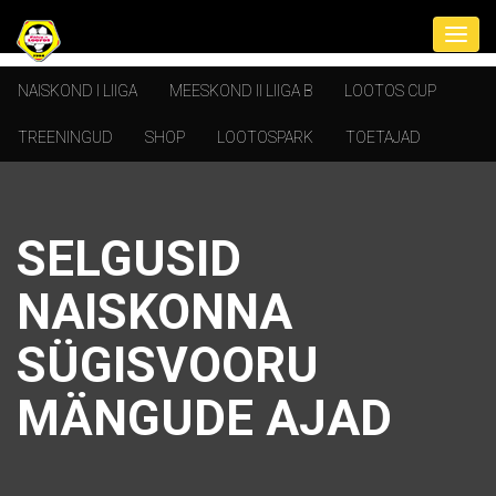
NAISKOND I LIIGA
MEESKOND II LIIGA B
LOOTOS CUP
TREENINGUD
SHOP
LOOTOSPARK
TOETAJAD
SELGUSID
NAISKONNA
SÜGISVOORU
MÄNGUDE AJAD