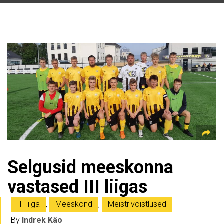
Selgusid meeskonna
vastased III liigas
III liiga
,
Meeskond
,
Meistrivõistlused
By
Indrek Käo