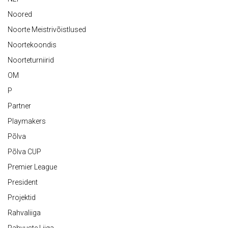
Noored
Noorte Meistrivõistlused
Noortekoondis
Noorteturniirid
OM
P
Partner
Playmakers
Põlva
Põlva CUP
Premier League
President
Projektid
Rahvaliiga