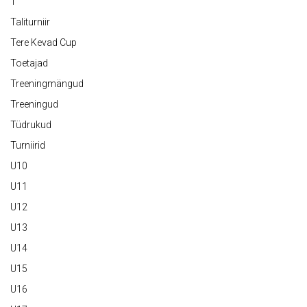
T
Taliturniir
Tere Kevad Cup
Toetajad
Treeningmängud
Treeningud
Tüdrukud
Turniirid
U10
U11
U12
U13
U14
U15
U16