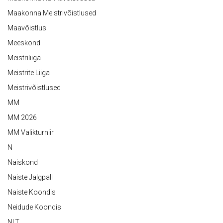
Maakonna Meistrivõistlused
Maavõistlus
Meeskond
Meistriliiga
Meistrite Liiga
Meistrivõistlused
MM
MM 2026
MM Valikturniir
N
Naiskond
Naiste Jalgpall
Naiste Koondis
Neidude Koondis
NLT