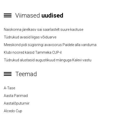
Viimased
uudised
Naiskonna järelkasv sai saarlastelt suure kaotuse
Tüdrukud avasid liigas võiduarve
Meeskond pidi sügisringi avavoorus Paidele alla vanduma
Klubi noored käisid Tammeka CUP-il
Tüdrukud alustasid augustikuud mänguga Kalevi vastu
Teemad
A-Tase
Aasta Parimad
Aastalõputurniir
Alcedo Cup