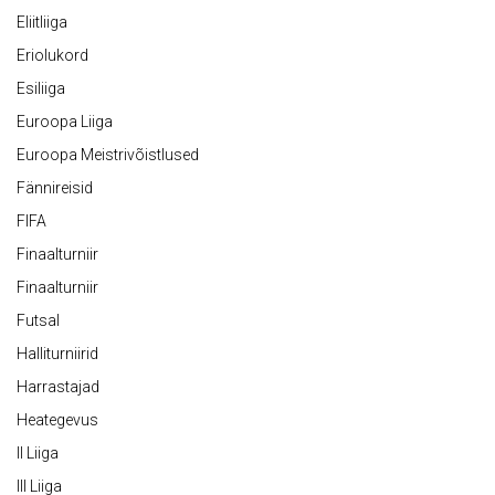
Eliitliiga
Eriolukord
Esiliiga
Euroopa Liiga
Euroopa Meistrivõistlused
Fännireisid
FIFA
Finaalturniir
Finaalturniir
Futsal
Halliturniirid
Harrastajad
Heategevus
II Liiga
III Liiga