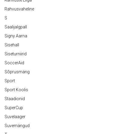
Rahvuste Liiga
Rahvusvaheline
S
Saalijalgpall
Signy Aarna
Sisehall
Siseturniirid
SoccerAid
Sõprusmäng
Sport
Sport Koolis
Staadionid
SuperCup
Suvelaager
Suvemängud