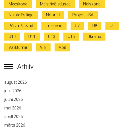
Meeskond
Meistrivõistlused
Naiskond
Naiste Esiliiga
Noored
Projekt USA
Põlva Päevad
Treenerid
U7
U8
U9
U10
U11
U13
U15
Ukraina
Valikturniir
Viik
Võit
Arhiiv
august 2026
juuli 2026
juuni 2026
mai 2026
aprill 2026
märts 2026