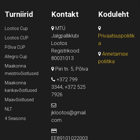
Turniirid
Kontakt
Koduleht
MTÜ
Lootos Cup
Jalgpalliklubi
Privaatsuspoliitik
Lootos CUP
Lootos
a
Põlva CUP
Registrikood:
Annetamise
Allegro Cup
80031013
poliitika
Maakonna
Piiri tn. 5, Põlva
meistrivõistlused
+372 799
Maakonna
3344, +372 525
karikavõistlused
7926
Maavõistlused
NLT
jklootos@gmail.
4 Seasons
com
EE89101022003