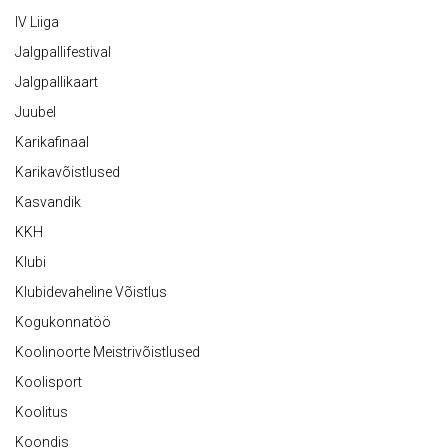
IV Liiga
Jalgpallifestival
Jalgpallikaart
Juubel
Karikafinaal
Karikavõistlused
Kasvandik
KKH
Klubi
Klubidevaheline Võistlus
Kogukonnatöö
Koolinoorte Meistrivõistlused
Koolisport
Koolitus
Koondis