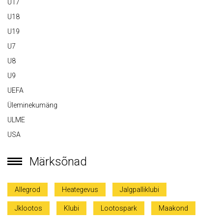
U17
U18
U19
U7
U8
U9
UEFA
Üleminekumäng
ULME
USA
Märksõnad
Allegrod
Heategevus
Jalgpalliklubi
Jklootos
Klubi
Lootospark
Maakond