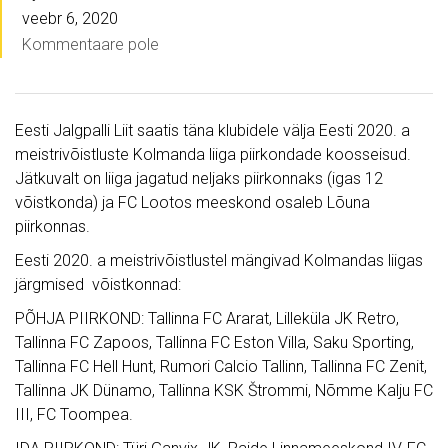
veebr 6, 2020
Kommentaare pole
Eesti Jalgpalli Liit saatis täna klubidele välja Eesti 2020. a
meistrivõistluste Kolmanda liiga piirkondade koosseisud.
Jätkuvalt on liiga jagatud neljaks piirkonnaks (igas 12
võistkonda) ja FC Lootos meeskond osaleb Lõuna
piirkonnas.
Eesti 2020. a meistrivõistlustel mängivad Kolmandas liigas
järgmised võistkonnad:
PÕHJA PIIRKOND: Tallinna FC Ararat, Lilleküla JK Retro,
Tallinna FC Zapoos, Tallinna FC Eston Villa, Saku Sporting,
Tallinna FC Hell Hunt, Rumori Calcio Tallinn, Tallinna FC Zenit,
Tallinna JK Dünamo, Tallinna KSK Štrommi, Nõmme Kalju FC
III, FC Toompea.