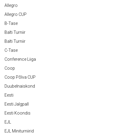
Allegro
Allegro CUP
B-Tase
Balti Turniir
Balti Turniir
C-Tase
Conference Liiga
Coop
Coop Põlva CUP
Duubelnaiskond
Eesti
Eesti Jalgpall
Eesti Koondis
EJL
EJL Miniturniirid