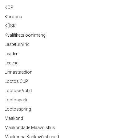
KOP
Koroona
KÜSK
Kvalifikatsioonimäng
Lasteturniirid
Leader
Legend
Linnastaadion
Lootos CUP
Lootose Vutid
Lootospark
Lootosspring
Maakond
Maakondade Maavõistlus
Maakonna Karikavõistlused