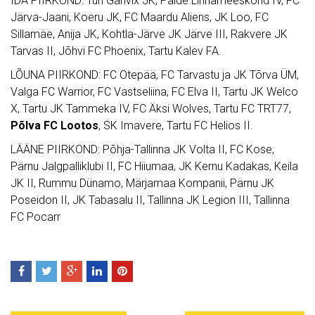
IDA PIIRKOND: Türi Ganvix JK, Paide Linnameeskond IV, FC
Järva-Jaani, Koeru JK, FC Maardu Aliens, JK Loo, FC
Sillamäe, Anija JK, Kohtla-Järve JK Järve III, Rakvere JK
Tarvas II, Jõhvi FC Phoenix, Tartu Kalev FA.
LÕUNA PIIRKOND: FC Otepää, FC Tarvastu ja JK Tõrva ÜM,
Valga FC Warrior, FC Vastseliina, FC Elva II, Tartu JK Welco
X, Tartu JK Tammeka IV, FC Äksi Wolves, Tartu FC TRT77,
Põlva FC Lootos
, SK Imavere, Tartu FC Helios II.
LÄÄNE PIIRKOND: Põhja-Tallinna JK Volta II, FC Kose,
Pärnu Jalgpalliklubi II, FC Hiiumaa, JK Kernu Kadakas, Keila
JK II, Rummu Dünamo, Märjamaa Kompanii, Pärnu JK
Poseidon II, JK Tabasalu II, Tallinna JK Legion III, Tallinna
FC Pocarr