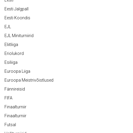
Eesti
Eesti Jalgpall
Eesti Koondis
EJL
EJL Miniturniirid
Eliitliiga
Eriolukord
Esiliiga
Euroopa Liiga
Euroopa Meistrivõistlused
Fännireisid
FIFA
Finaalturniir
Finaalturniir
Futsal