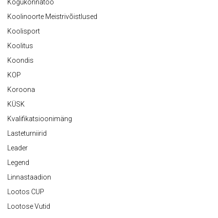
Kogukonnatöö
Koolinoorte Meistrivõistlused
Koolisport
Koolitus
Koondis
KOP
Koroona
KÜSK
Kvalifikatsioonimäng
Lasteturniirid
Leader
Legend
Linnastaadion
Lootos CUP
Lootose Vutid