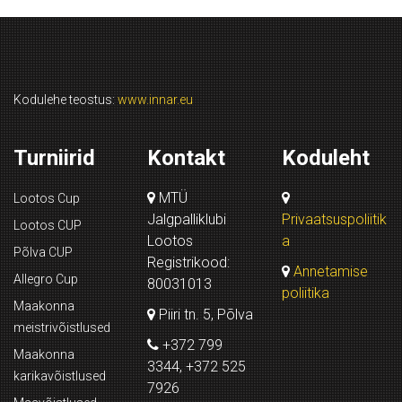
Kodulehe teostus:
www.innar.eu
Turniirid
Kontakt
Koduleht
MTÜ
Lootos Cup
Jalgpalliklubi
Privaatsuspoliitik
Lootos CUP
Lootos
a
Põlva CUP
Registrikood:
Annetamise
Allegro Cup
80031013
poliitika
Maakonna
Piiri tn. 5, Põlva
meistrivõistlused
+372 799
Maakonna
3344, +372 525
karikavõistlused
7926