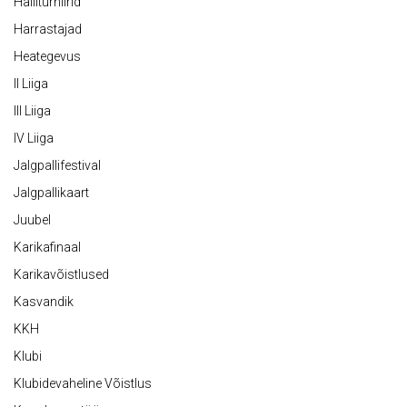
Halliturniirid
Harrastajad
Heategevus
II Liiga
III Liiga
IV Liiga
Jalgpallifestival
Jalgpallikaart
Juubel
Karikafinaal
Karikavõistlused
Kasvandik
KKH
Klubi
Klubidevaheline Võistlus