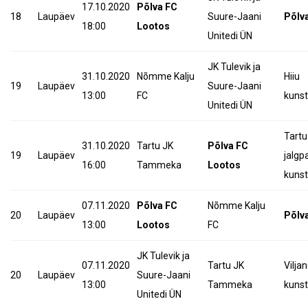
17.10.2020
Põlva FC
18
Laupäev
Suure-Jaani
Põlv
18:00
Lootos
Unitedi ÜN
JK Tulevik ja
31.10.2020
Nõmme Kalju
Hiiu
19
Laupäev
Suure-Jaani
13:00
FC
kuns
Unitedi ÜN
Tartu
31.10.2020
Tartu JK
Põlva FC
19
Laupäev
jalgp
16:00
Tammeka
Lootos
kunst
07.11.2020
Põlva FC
Nõmme Kalju
20
Laupäev
Põlv
13:00
Lootos
FC
JK Tulevik ja
07.11.2020
Tartu JK
Viljan
20
Laupäev
Suure-Jaani
13:00
Tammeka
kunst
Unitedi ÜN