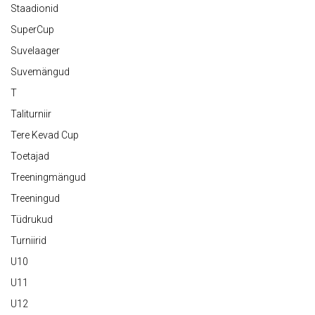
Staadionid
SuperCup
Suvelaager
Suvemängud
T
Taliturniir
Tere Kevad Cup
Toetajad
Treeningmängud
Treeningud
Tüdrukud
Turniirid
U10
U11
U12