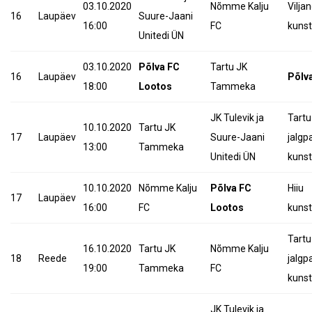
03.10.2020
Nõmme Kalju
Viljan
16
Laupäev
Suure-Jaani
16:00
FC
kunst
Unitedi ÜN
03.10.2020
Põlva FC
Tartu JK
16
Laupäev
Põlv
18:00
Lootos
Tammeka
JK Tulevik ja
Tartu
10.10.2020
Tartu JK
17
Laupäev
Suure-Jaani
jalgp
13:00
Tammeka
Unitedi ÜN
kunst
10.10.2020
Nõmme Kalju
Põlva FC
Hiiu
17
Laupäev
16:00
FC
Lootos
kuns
Tartu
16.10.2020
Tartu JK
Nõmme Kalju
18
Reede
jalgp
19:00
Tammeka
FC
kunst
JK Tulevik ja