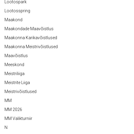
Lootospark
Lootosspring
Maakond
Maakondade Maavõistlus
Maakonna Karikavõistlused
Maakonna Meistrivõistlused
Maavõistlus
Meeskond
Meistriliiga
Meistrite Liiga
Meistrivõistlused
MM
MM 2026
MM Valikturniir
N