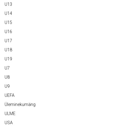
U13
U14
U15
U16
U17
U18
U19
U7
U8
U9
UEFA
Üleminekumäng
ULME
USA