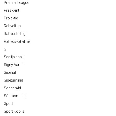
Premier League
President
Projektid
Rahvaliiga
Rahvuste Liiga
Rahvusvaheline
S
Saalijalgpall
Signy Aarna
Sisehall
Siseturniirid
SoccerAid
Sõprusmäng
Sport
Sport Koolis