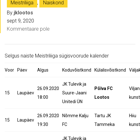
Meistriliiga
,
Naiskond
By
jklootos
sept 9, 2020
Kommentaare pole
Selgus naiste Meistriliiga sügisvoorude kalender
Voor
Päev
Algus
Koduvõistkond
Külalisvõistkond
Välja
JK Tulevik ja
26.09.2020
Põlva FC
Viljan
15
Laupäev
Suure-Jaani
18:00
Lootos
kunst
Unitedi ÜN
26.09.2020
Nõmme Kalju
Tartu JK
Hiiu
15
Laupäev
19:30
FC
Tammeka
kuns
JK Tulevik ja