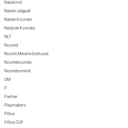
Naiskond
Naiste Jalgpall
Naiste Koondis
Neidude Koondis
NLT
Noored
Noorte Meistrivõistlused
Noortekoondis
Noorteturniirid
OM
P
Partner
Playmakers
Põlva
Põlva CUP