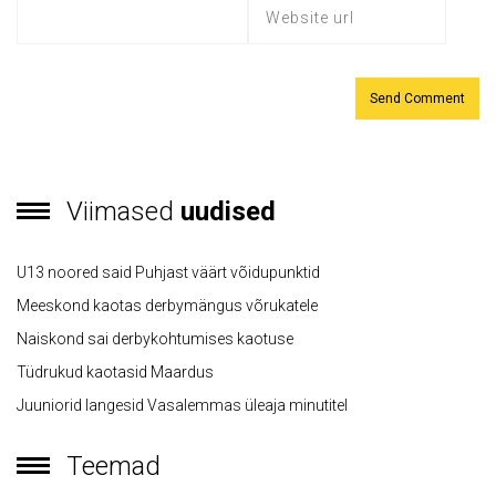
Viimased
uudised
U13 noored said Puhjast väärt võidupunktid
Meeskond kaotas derbymängus võrukatele
Naiskond sai derbykohtumises kaotuse
Tüdrukud kaotasid Maardus
Juuniorid langesid Vasalemmas üleaja minutitel
Teemad