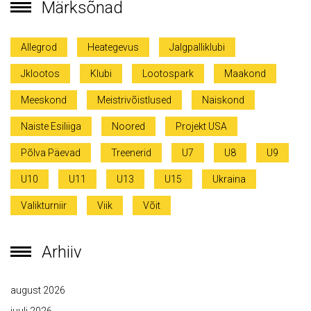
Märksõnad
Allegrod
Heategevus
Jalgpalliklubi
Jklootos
Klubi
Lootospark
Maakond
Meeskond
Meistrivõistlused
Naiskond
Naiste Esiliiga
Noored
Projekt USA
Põlva Päevad
Treenerid
U7
U8
U9
U10
U11
U13
U15
Ukraina
Valikturniir
Viik
Võit
Arhiiv
august 2026