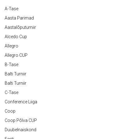
A-Tase
Aasta Parimad
Aastalõputurniir
Alcedo Cup
Allegro
Allegro CUP
B-Tase
Balti Turniir
Balti Turniir
C-Tase
Conference Liiga
Coop
Coop Põlva CUP
Duubelnaiskond