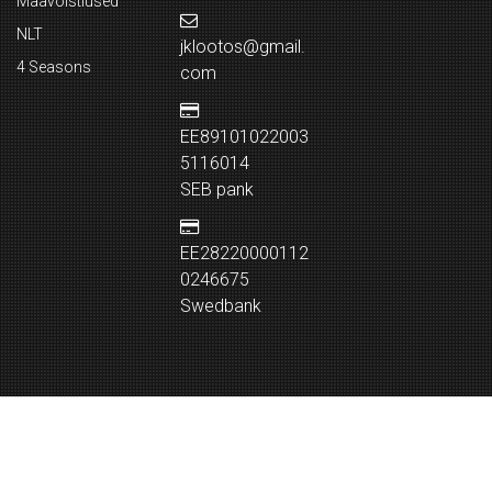
Maavõistlused
NLT
jklootos@gmail.
4 Seasons
com
EE89101022003
5116014
SEB pank
EE28220000112
0246675
Swedbank