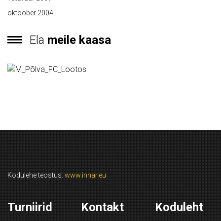
oktoober 2004
Ela
meile kaasa
Kodulehe teostus:
www.innar.eu
Turniirid
Kontakt
Koduleht