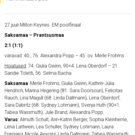
27.juuli Milton Keynes EM poolfinaal
Saksamaa – Prantsusmaa
2:1 (1:1)
väravad: 40., 76. Alexandra Popp – 45. ov. Merle Frohms
Hoiatused
: 74. Giulia Gwinn, 90+4. Lena Oberdorf – 21.
Sandie Toletti, 56. Selma Bacha
Saksamaa
: Merle Frohms, Giulia Gwinn, Kathrin-Julia
Hendrich, Marina Hegering (81. Sara Doorsoun), Felicitas
Rauch, Lina Magull (68. Linda Dallmann), Lena Oberdorf,
Sara Däbritz (68. Sydney Lohmann), Svenja Huth (90+1.
Tabea Wassmuth), Jule Brand, Alexandra Popp.
Varus
: Almuth Schult, Ann-Katrin Berger, Sophia Kleinherne,
Lena Lattwein, Lea Schüller, Sydney Lohmann, Laura
Freigang, Nicole Anyomi, Linda Dallmann, Tabea Wassmuth,