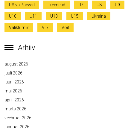
Põlva Päevad
Treenerid
U7
U8
U9
U10
U11
U13
U15
Ukraina
Valikturniir
Viik
Võit
Arhiiv
august 2026
juuli 2026
juuni 2026
mai 2026
aprill 2026
märts 2026
veebruar 2026
jaanuar 2026