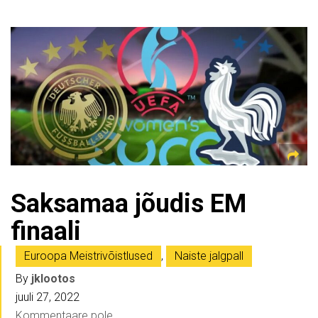
Saksamaa jõudis EM
finaali
Euroopa Meistrivõistlused
,
Naiste jalgpall
By
jklootos
juuli 27, 2022
Kommentaare pole