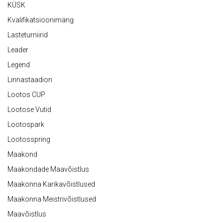
KÜSK
Kvalifikatsioonimäng
Lasteturniirid
Leader
Legend
Linnastaadion
Lootos CUP
Lootose Vutid
Lootospark
Lootosspring
Maakond
Maakondade Maavõistlus
Maakonna Karikavõistlused
Maakonna Meistrivõistlused
Maavõistlus