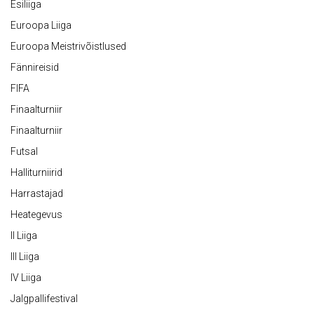
Esiliiga
Euroopa Liiga
Euroopa Meistrivõistlused
Fännireisid
FIFA
Finaalturniir
Finaalturniir
Futsal
Halliturniirid
Harrastajad
Heategevus
II Liiga
III Liiga
IV Liiga
Jalgpallifestival