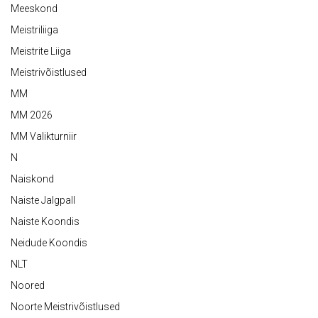
Meeskond
Meistriliiga
Meistrite Liiga
Meistrivõistlused
MM
MM 2026
MM Valikturniir
N
Naiskond
Naiste Jalgpall
Naiste Koondis
Neidude Koondis
NLT
Noored
Noorte Meistrivõistlused