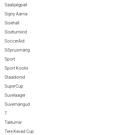
Saalijalgpall
Signy Aarna
Sisehall
Siseturniirid
SoccerAid
Sõprusmäng
Sport
Sport Koolis
Staadionid
SuperCup
Suvelaager
Suvemängud
T
Taliturniir
Tere Kevad Cup