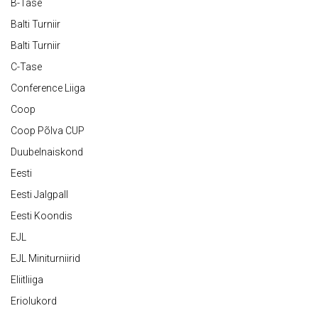
B-Tase
Balti Turniir
Balti Turniir
C-Tase
Conference Liiga
Coop
Coop Põlva CUP
Duubelnaiskond
Eesti
Eesti Jalgpall
Eesti Koondis
EJL
EJL Miniturniirid
Eliitliiga
Eriolukord