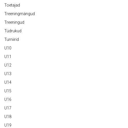
Toetajad
Treeningmängud
Treeningud
Tüdrukud
Turniirid
U10
U11
U12
U13
U14
U15
U16
U17
U18
U19