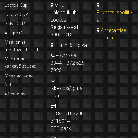
MTÜ
Lootos Cup
Jalgpalliklubi
Privaatsuspoliitik
Lootos CUP
Lootos
a
Põlva CUP
Registrikood:
Annetamise
Allegro Cup
80031013
poliitika
Maakonna
Piiri tn. 5, Põlva
meistrivõistlused
+372 799
Maakonna
3344, +372 525
karikavõistlused
7926
Maavõistlused
NLT
jklootos@gmail.
4 Seasons
com
EE89101022003
5116014
SEB pank