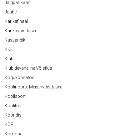
Jalgpallikaart
Juubel
Karikafinaal
Karikavõistlused
Kasvandik
KKH
Klubi
Klubidevaheline Võistlus
Kogukonnatöö
Koolinoorte Meistrivõistlused
Koolisport
Koolitus
Koondis
KOP
Koroona