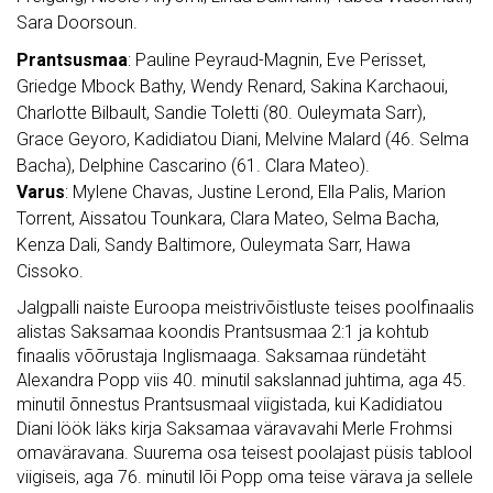
Sara Doorsoun.
Prantsusmaa
: Pauline Peyraud-Magnin, Eve Perisset,
Griedge Mbock Bathy, Wendy Renard, Sakina Karchaoui,
Charlotte Bilbault, Sandie Toletti (80. Ouleymata Sarr),
Grace Geyoro, Kadidiatou Diani, Melvine Malard (46. Selma
Bacha), Delphine Cascarino (61. Clara Mateo).
Varus
: Mylene Chavas, Justine Lerond, Ella Palis, Marion
Torrent, Aissatou Tounkara, Clara Mateo, Selma Bacha,
Kenza Dali, Sandy Baltimore, Ouleymata Sarr, Hawa
Cissoko.
Jalgpalli naiste Euroopa meistrivõistluste teises poolfinaalis
alistas Saksamaa koondis Prantsusmaa 2:1 ja kohtub
finaalis võõrustaja Inglismaaga. Saksamaa ründetäht
Alexandra Popp viis 40. minutil sakslannad juhtima, aga 45.
minutil õnnestus Prantsusmaal viigistada, kui Kadidiatou
Diani löök läks kirja Saksamaa väravavahi Merle Frohmsi
omaväravana. Suurema osa teisest poolajast püsis tablool
viigiseis, aga 76. minutil lõi Popp oma teise värava ja sellele