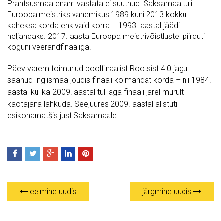
Prantsusmaa enam vastata ei suutnud. Saksamaa tuli
Euroopa meistriks vahemikus 1989 kuni 2013 kokku
kaheksa korda ehk vaid korra – 1993. aastal jäädi
neljandaks. 2017. aasta Euroopa meistrivõistlustel piirduti
koguni veerandfinaaliga.
Päev varem toimunud poolfinaalist Rootsist 4:0 jagu
saanud Inglismaa jõudis finaali kolmandat korda – nii 1984.
aastal kui ka 2009. aastal tuli aga finaali järel murult
kaotajana lahkuda. Seejuures 2009. aastal alistuti
esikohamatšis just Saksamaale.
eelmine uudis
järgmine uudis