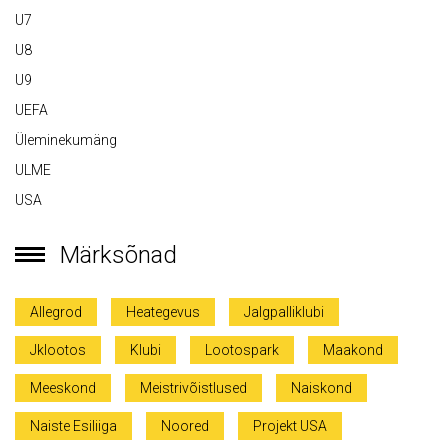
U7
U8
U9
UEFA
Üleminekumäng
ULME
USA
Märksõnad
Allegrod
Heategevus
Jalgpalliklubi
Jklootos
Klubi
Lootospark
Maakond
Meeskond
Meistrivõistlused
Naiskond
Naiste Esiliiga
Noored
Projekt USA