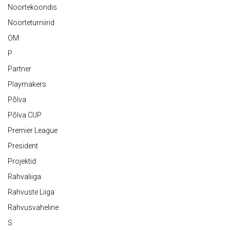
Noortekoondis
Noorteturniirid
OM
P
Partner
Playmakers
Põlva
Põlva CUP
Premier League
President
Projektid
Rahvaliiga
Rahvuste Liiga
Rahvusvaheline
S