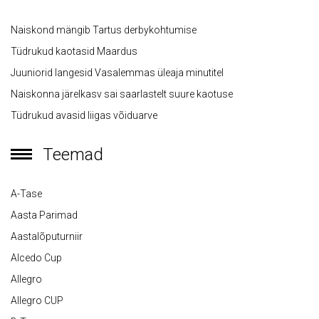
Naiskond mängib Tartus derbykohtumise
Tüdrukud kaotasid Maardus
Juuniorid langesid Vasalemmas üleaja minutitel
Naiskonna järelkasv sai saarlastelt suure kaotuse
Tüdrukud avasid liigas võiduarve
Teemad
A-Tase
Aasta Parimad
Aastalõputurniir
Alcedo Cup
Allegro
Allegro CUP