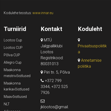
Kodulehe teostus:
www.innar.eu
Turniirid
Kontakt
Koduleht
MTÜ
Lootos Cup
Jalgpalliklubi
Privaatsuspoliitik
Lootos CUP
Lootos
a
Põlva CUP
Registrikood:
Annetamise
Allegro Cup
80031013
poliitika
Maakonna
Piiri tn. 5, Põlva
meistrivõistlused
+372 799
Maakonna
3344, +372 525
karikavõistlused
7926
Maavõistlused
NLT
jklootos@gmail.