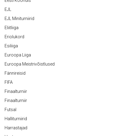
Eesti Koondis
EJL
EJL Miniturniirid
Eliitliiga
Eriolukord
Esiliiga
Euroopa Liiga
Euroopa Meistrivõistlused
Fännireisid
FIFA
Finaalturniir
Finaalturniir
Futsal
Halliturniirid
Harrastajad