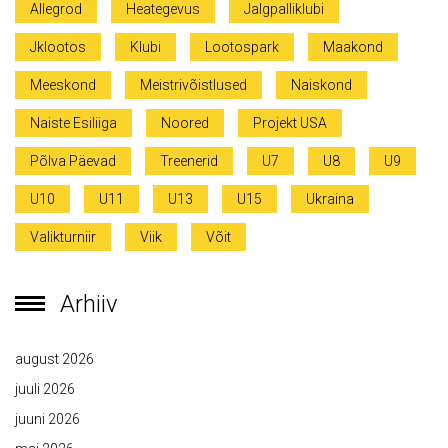
Allegrod
Heategevus
Jalgpalliklubi
Jklootos
Klubi
Lootospark
Maakond
Meeskond
Meistrivõistlused
Naiskond
Naiste Esiliiga
Noored
Projekt USA
Põlva Päevad
Treenerid
U7
U8
U9
U10
U11
U13
U15
Ukraina
Valikturniir
Viik
Võit
Arhiiv
august 2026
juuli 2026
juuni 2026