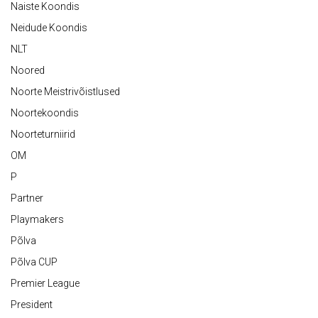
Naiste Koondis
Neidude Koondis
NLT
Noored
Noorte Meistrivõistlused
Noortekoondis
Noorteturniirid
OM
P
Partner
Playmakers
Põlva
Põlva CUP
Premier League
President