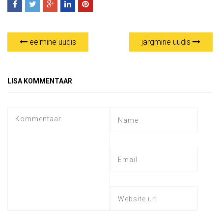
eelmine uudis
järgmine uudis
LISA KOMMENTAAR