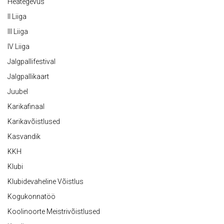
Heategevus
II Liiga
III Liiga
IV Liiga
Jalgpallifestival
Jalgpallikaart
Juubel
Karikafinaal
Karikavõistlused
Kasvandik
KKH
Klubi
Klubidevaheline Võistlus
Kogukonnatöö
Koolinoorte Meistrivõistlused