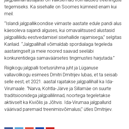
tegemiseks. Ka sisehalle on Soomes kümneid enam kui
meil.
“Islandi jalgpallikoondise viimaste aastate edule pandi alus
käesoleva sajandi alguses, kui omavalitsused alustasid
jalgpalliliidu eestvedamisel sisehallide rajamisega,” selgitas
Karilaid. “Jalgpallihall võimaldab spordialaga tegeleda
aastaringselt ja meie noored saavad seeläbi
konkurentidega samaväärsetes tingimustes harjutada.”
Riigikogu jalgpalli toetusrühma juht ja Lüganuse
vallavolikogu esimees Dmitri Dmitrijev lubas, et ta seisab
selle eest, et 2021. aastal rajatakse jalgpallihall ka Ida-
Virumaale. “Narva, Kohtla-Järve ja Sillamäe on suurte
traditsioonidega jalgpallilinnad, noortega tegeletakse
aktiivselt ka Kiviõlis ja Jõhvis. Ida-Virumaa jalgpallurid
väärivad paremaid treenimisvõimalusi,” ütles Dmitrijev.