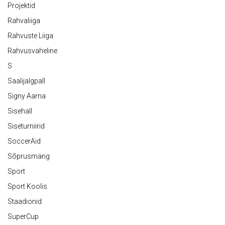
Projektid
Rahvaliiga
Rahvuste Liiga
Rahvusvaheline
S
Saalijalgpall
Signy Aarna
Sisehall
Siseturniirid
SoccerAid
Sõprusmäng
Sport
Sport Koolis
Staadionid
SuperCup