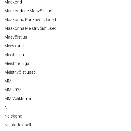
Maakond
Maakondade Maavõistlus
Maakonna Karikavõistlused
Maakonna Meistrivõistlused
Maavõistlus
Meeskond
Meistriliiga
Meistrite Liiga
Meistrivõistlused
MM
MM 2026
MM Valikturniir
N
Naiskond
Naiste Jalgpall