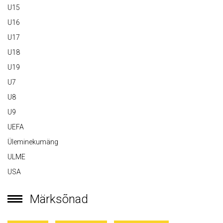
U15
U16
U17
U18
U19
U7
U8
U9
UEFA
Üleminekumäng
ULME
USA
Märksõnad