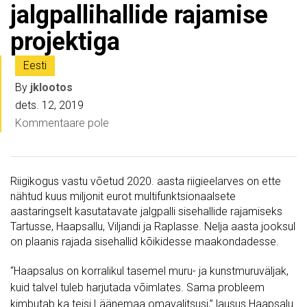
jalgpallihallide rajamise
projektiga
Eesti
By
jklootos
dets. 12, 2019
Kommentaare pole
Riigikogus vastu võetud 2020. aasta riigieelarves on ette
nähtud kuus miljonit eurot multifunktsionaalsete
aastaringselt kasutatavate jalgpalli sisehallide rajamiseks
Tartusse, Haapsallu, Viljandi ja Raplasse. Nelja aasta jooksul
on plaanis rajada sisehallid kõikidesse maakondadesse.
“Haapsalus on korralikul tasemel muru- ja kunstmuruväljak,
kuid talvel tuleb harjutada võimlates. Sama probleem
kimbutab ka teisi Läänemaa omavalitsusi,” lausus Haapsalu