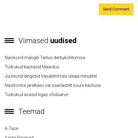
Viimased
uudised
Naiskond mängib Tartus derbykohtumise
Tüdrukud kaotasid Maardus
Juuniorid langesid Vasalemmas üleaja minutitel
Naiskonna järelkasv sai saarlastelt suure kaotuse
Tüdrukud avasid liigas võiduarve
Teemad
A-Tase
Aasta Parimad