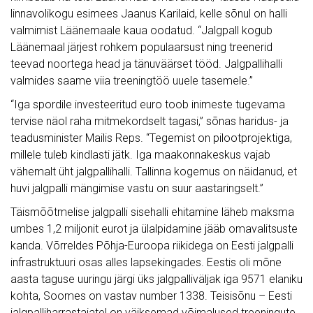
linnavolikogu esimees Jaanus Karilaid, kelle sõnul on halli
valmimist Läänemaale kaua oodatud. “Jalgpall kogub
Läänemaal järjest rohkem populaarsust ning treenerid
teevad noortega head ja tänuväärset tööd. Jalgpallihalli
valmides saame viia treeningtöö uuele tasemele.”
“Iga spordile investeeritud euro toob inimeste tugevama
tervise näol raha mitmekordselt tagasi,” sõnas haridus- ja
teadusminister Mailis Reps. “Tegemist on pilootprojektiga,
millele tuleb kindlasti jätk. Iga maakonnakeskus vajab
vähemalt üht jalgpallihalli. Tallinna kogemus on näidanud, et
huvi jalgpalli mängimise vastu on suur aastaringselt.”
Täismõõtmelise jalgpalli sisehalli ehitamine läheb maksma
umbes 1,2 miljonit eurot ja ülalpidamine jääb omavalitsuste
kanda. Võrreldes Põhja-Euroopa riikidega on Eesti jalgpalli
infrastruktuuri osas alles lapsekingades. Eestis oli mõne
aasta taguse uuringu järgi üks jalgpalliväljak iga 9571 elaniku
kohta, Soomes on vastav number 1338. Teisisõnu – Eesti
jalgpalliharrastajatel on väiksemad võimalused treeningute