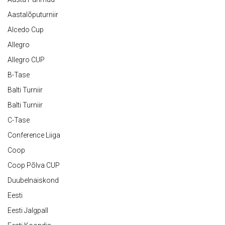
Aastalõputurniir
Alcedo Cup
Allegro
Allegro CUP
B-Tase
Balti Turniir
Balti Turniir
C-Tase
Conference Liiga
Coop
Coop Põlva CUP
Duubelnaiskond
Eesti
Eesti Jalgpall