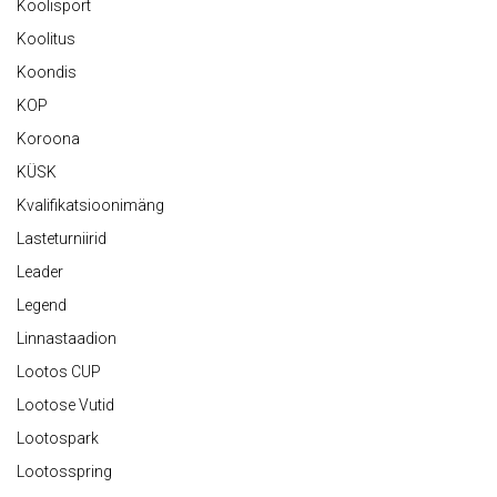
Koolisport
Koolitus
Koondis
KOP
Koroona
KÜSK
Kvalifikatsioonimäng
Lasteturniirid
Leader
Legend
Linnastaadion
Lootos CUP
Lootose Vutid
Lootospark
Lootosspring