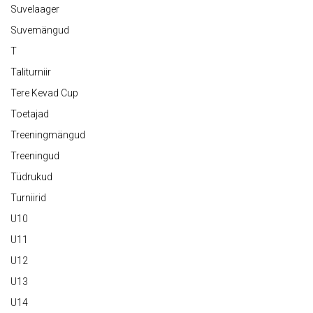
Suvelaager
Suvemängud
T
Taliturniir
Tere Kevad Cup
Toetajad
Treeningmängud
Treeningud
Tüdrukud
Turniirid
U10
U11
U12
U13
U14