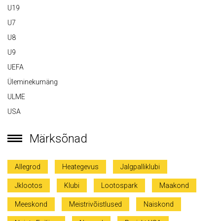
U19
U7
U8
U9
UEFA
Üleminekumäng
ULME
USA
Märksõnad
Allegrod
Heategevus
Jalgpalliklubi
Jklootos
Klubi
Lootospark
Maakond
Meeskond
Meistrivõistlused
Naiskond