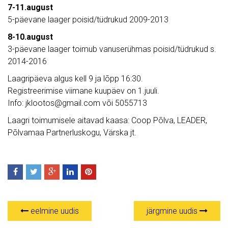
7-11.august
5-päevane laager poisid/tüdrukud 2009-2013
8-10.august
3-päevane laager toimub vanuserühmas poisid/tüdrukud s.
2014-2016
Laagripäeva algus kell 9 ja lõpp 16:30.
Registreerimise viimane kuupäev on 1.juuli.
Info: jklootos@gmail.com või 5055713
Laagri toimumisele aitavad kaasa: Coop Põlva, LEADER,
Põlvamaa Partnerluskogu, Värska jt.
eelmine uudis
järgmine uudis