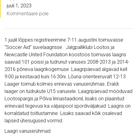
juuli 1, 2023
Kommentaare pole
1.juulil lõppes registreerimine 7-11.augustini toimuvasse
“Soccer Aid” suvelaagrisse. Jalgpalliklubi Lootos ja
Newcastle United Foundation koostöös toimuvas laagris
saavad 101 poissi ja tüdrunut vanuses 2008-2013 ja 2014-
2016 põneva laagrikogemuse. Laagripäevad algavad kell
9:00 ja kestavad kuni 16:30ni. Lõuna orienteeruvalt 12-13.
Laager toimub kolmes erinevas vanuserühmas. Eraldi
laager on tüdrukute U15 vanusele. Laagripäevad mööduvad
Lootospargis ja Põlva linnastaadionil, lisaks on plaanitud
erinevaid tegevusi ka väljaspool spordiväljakuid. Laagris on
korraldatud toitlustamine. Lisaks saavad kõik osalevad
lapsed ühesugused vormid.
Laagri vanuserühmad