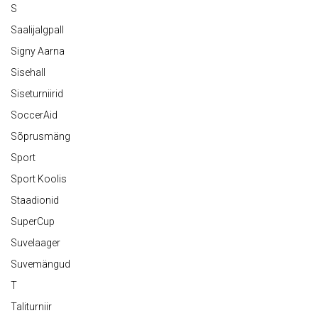
S
Saalijalgpall
Signy Aarna
Sisehall
Siseturniirid
SoccerAid
Sõprusmäng
Sport
Sport Koolis
Staadionid
SuperCup
Suvelaager
Suvemängud
T
Taliturniir