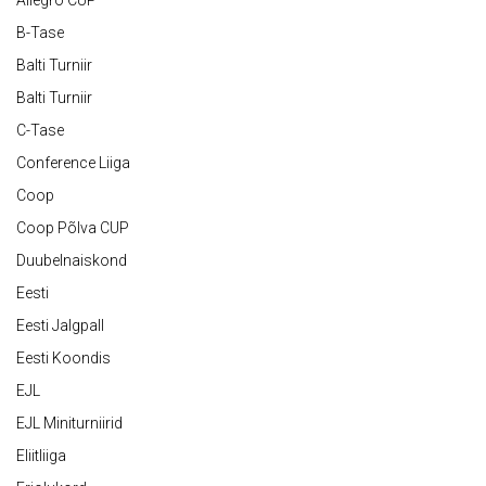
Allegro CUP
B-Tase
Balti Turniir
Balti Turniir
C-Tase
Conference Liiga
Coop
Coop Põlva CUP
Duubelnaiskond
Eesti
Eesti Jalgpall
Eesti Koondis
EJL
EJL Miniturniirid
Eliitliiga