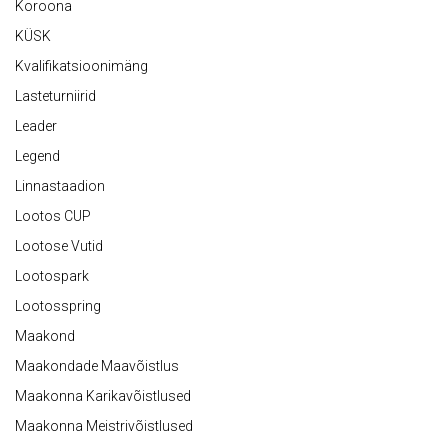
Koroona
KÜSK
Kvalifikatsioonimäng
Lasteturniirid
Leader
Legend
Linnastaadion
Lootos CUP
Lootose Vutid
Lootospark
Lootosspring
Maakond
Maakondade Maavõistlus
Maakonna Karikavõistlused
Maakonna Meistrivõistlused