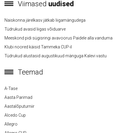
Viimased
uudised
Naiskonna järelkasv jätkab liigamängudega
Tüdrukud avasid liigas võiduarve
Meeskond pidi sügisringi avavoorus Paidele alla vanduma
Klubi noored käisid Tammeka CUP-il
Tüdrukud alustasid augustikuud mänguga Kalevi vastu
Teemad
A-Tase
Aasta Parimad
Aastalõputurniir
Alcedo Cup
Allegro