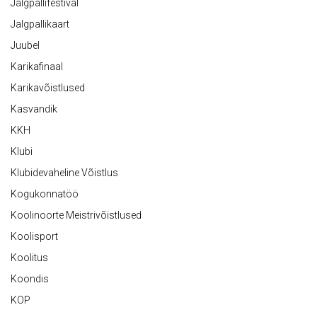
Jalgpallifestival
Jalgpallikaart
Juubel
Karikafinaal
Karikavõistlused
Kasvandik
KKH
Klubi
Klubidevaheline Võistlus
Kogukonnatöö
Koolinoorte Meistrivõistlused
Koolisport
Koolitus
Koondis
KOP