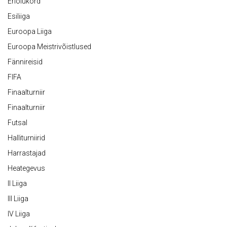
Eriolukord
Esiliiga
Euroopa Liiga
Euroopa Meistrivõistlused
Fännireisid
FIFA
Finaalturniir
Finaalturniir
Futsal
Halliturniirid
Harrastajad
Heategevus
II Liiga
III Liiga
IV Liiga