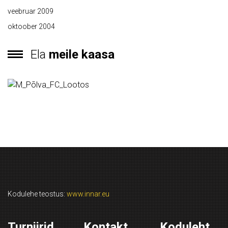
veebruar 2009
oktoober 2004
Ela
meile kaasa
Kodulehe teostus:
www.innar.eu
Turniirid
Kontakt
Koduleht