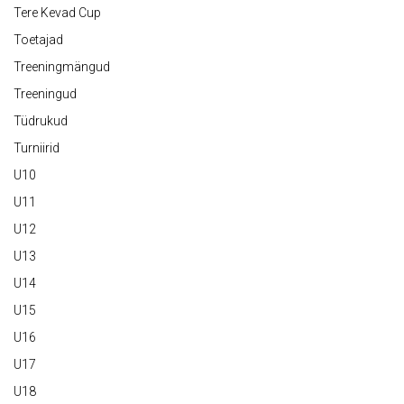
Tere Kevad Cup
Toetajad
Treeningmängud
Treeningud
Tüdrukud
Turniirid
U10
U11
U12
U13
U14
U15
U16
U17
U18