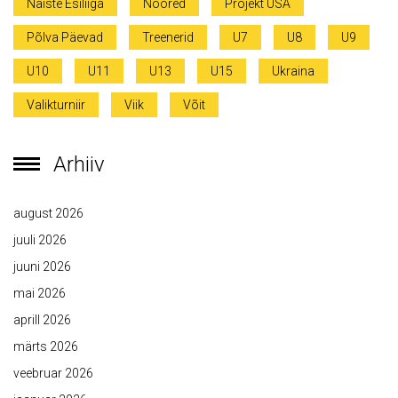
Naiste Esiliiga
Noored
Projekt USA
Põlva Päevad
Treenerid
U7
U8
U9
U10
U11
U13
U15
Ukraina
Valikturniir
Viik
Võit
Arhiiv
august 2026
juuli 2026
juuni 2026
mai 2026
aprill 2026
märts 2026
veebruar 2026