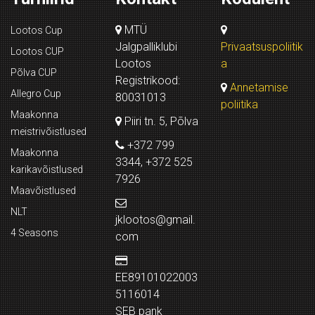
MTÜ
Lootos Cup
Jalgpalliklubi
Privaatsuspoliitik
Lootos CUP
Lootos
a
Põlva CUP
Registrikood:
Annetamise
Allegro Cup
80031013
poliitika
Maakonna
Piiri tn. 5, Põlva
meistrivõistlused
+372 799
Maakonna
3344, +372 525
karikavõistlused
7926
Maavõistlused
NLT
jklootos@gmail.
4 Seasons
com
EE89101022003
5116014
SEB pank