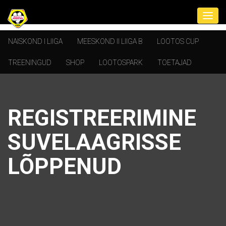
NAISKOND I LIIGA
MEESKOND II LIIGA B
LOOTOS CUP
TREENINGUD
SHOP
LOOTOSPARK
TOETAJAD
REGISTREERIMINE
SUVELAAGRISSE
LÕPPENUD