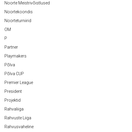
Noorte Meistrivõistlused
Noortekoondis
Noorteturniirid
OM
P
Partner
Playmakers
Põlva
Põlva CUP
Premier League
President
Projektid
Rahvaliiga
Rahvuste Liiga
Rahvusvaheline