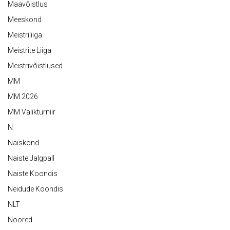
Maavõistlus
Meeskond
Meistriliiga
Meistrite Liiga
Meistrivõistlused
MM
MM 2026
MM Valikturniir
N
Naiskond
Naiste Jalgpall
Naiste Koondis
Neidude Koondis
NLT
Noored