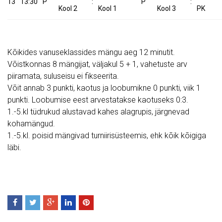
13
13:30
P
:
P
:
Kool 2
Kool 1
Kool 3
PK
Kõikides vanuseklassides mängu aeg 12 minutit.
Võistkonnas 8 mängijat, väljakul 5 + 1, vahetuste arv
piiramata, suluseisu ei fikseerita.
Võit annab 3 punkti, kaotus ja loobumikne 0 punkti, viik 1
punkti. Loobumise eest arvestatakse kaotuseks 0:3.
1.-5.kl tüdrukud alustavad kahes alagrupis, järgnevad
kohamängud.
1.-5.kl. poisid mängivad turniirisüsteemis, ehk kõik kõigiga
läbi.