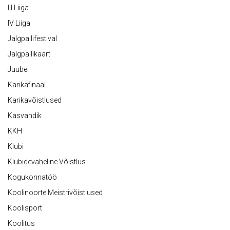
III Liiga
IV Liiga
Jalgpallifestival
Jalgpallikaart
Juubel
Karikafinaal
Karikavõistlused
Kasvandik
KKH
Klubi
Klubidevaheline Võistlus
Kogukonnatöö
Koolinoorte Meistrivõistlused
Koolisport
Koolitus