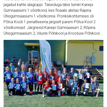
jagatud kahte alagruppi. Täiseduga läbis turniiri Kanepi
Gümnaasiumi 1 võistkond, kes finaalis alistas Räpina
Ühisgümnaasiumi 1 võistkonna. Pronksikohtumises oli
Põlva Kooli 1 penaltiseeria järgselt parem Põlva Kool 2
võistkonnast. Järgnesid Kanepi Gümnaasium 2, Rõpina
Ühisgümnaasium 2, Viluste Põhikool ja Krootuse Põhikool.