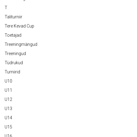
T
Taliturniir
Tere Kevad Cup
Toetajad
Treeningmängud
Treeningud
Tüdrukud
Turniirid
U10
U11
U12
U13
U14
U15
U16