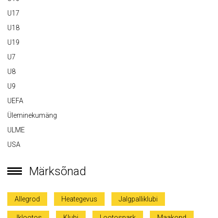
U17
U18
U19
U7
U8
U9
UEFA
Üleminekumäng
ULME
USA
Märksõnad
Allegrod
Heategevus
Jalgpalliklubi
Jklootos
Klubi
Lootospark
Maakond