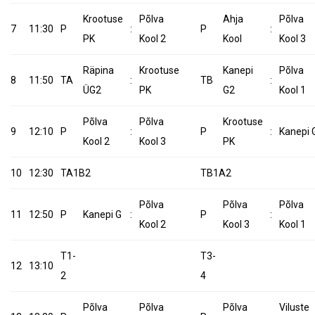
Krootuse
Põlva
Ahja
Põlva
7
11:30
P
:
P
:
PK
Kool 2
Kool
Kool 3
Räpina
Krootuse
Kanepi
Põlva
8
11:50
TA
:
TB
:
ÜG2
PK
G2
Kool 1
Põlva
Põlva
Krootuse
9
12:10
P
:
P
:
Kanepi 
Kool 2
Kool 3
PK
10
12:30
TA1B2
TB1A2
Põlva
Põlva
Põlva
11
12:50
P
Kanepi G
:
P
:
Kool 2
Kool 3
Kool 1
T1-
T3-
12
13:10
2
4
Põlva
Põlva
Põlva
Viluste