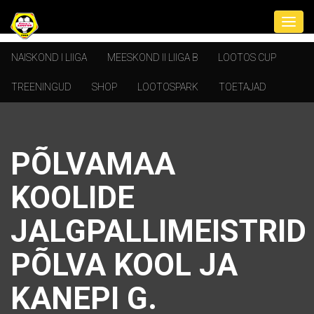
NAISKOND I LIIGA
MEESKOND II LIIGA B
LOOTOS CUP
TREENINGUD
SHOP
LOOTOSPARK
TOETAJAD
PÕLVAMAA
KOOLIDE
JALGPALLIMEISTRID
PÕLVA KOOL JA
KANEPI G.