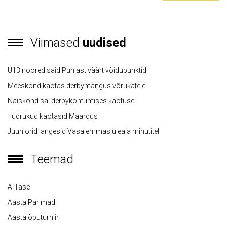
Viimased
uudised
U13 noored said Puhjast väärt võidupunktid
Meeskond kaotas derbymängus võrukatele
Naiskond sai derbykohtumises kaotuse
Tüdrukud kaotasid Maardus
Juuniorid langesid Vasalemmas üleaja minutitel
Teemad
A-Tase
Aasta Parimad
Aastalõputurniir