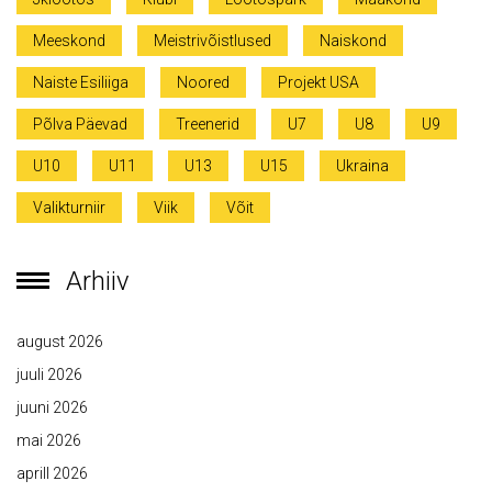
Meeskond
Meistrivõistlused
Naiskond
Naiste Esiliiga
Noored
Projekt USA
Põlva Päevad
Treenerid
U7
U8
U9
U10
U11
U13
U15
Ukraina
Valikturniir
Viik
Võit
Arhiiv
august 2026
juuli 2026
juuni 2026
mai 2026
aprill 2026