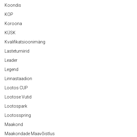
Koondis
KOP
Koroona
KÜSK
Kvalifikatsioonimäng
Lasteturniirid
Leader
Legend
Linnastaadion
Lootos CUP
Lootose Vutid
Lootospark
Lootosspring
Maakond
Maakondade Maavõistlus