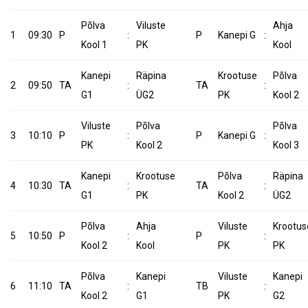
Põlva
Viluste
Ahja
1
09:30
P
:
P
Kanepi G
:
Kool 1
PK
Kool
Kanepi
Räpina
Krootuse
Põlva
2
09:50
TA
:
TA
:
G1
ÜG2
PK
Kool 2
Viluste
Põlva
Põlva
3
10:10
P
:
P
Kanepi G
:
PK
Kool 2
Kool 3
Kanepi
Krootuse
Põlva
Räpina
4
10:30
TA
:
TA
:
G1
PK
Kool 2
ÜG2
Põlva
Ahja
Viluste
Krootus
5
10:50
P
:
P
:
Kool 2
Kool
PK
PK
Põlva
Kanepi
Viluste
Kanepi
6
11:10
TA
:
TB
:
Kool 2
G1
PK
G2