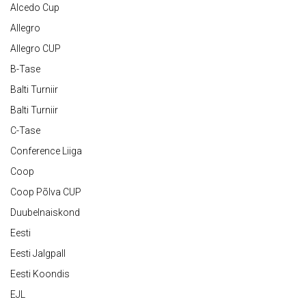
Alcedo Cup
Allegro
Allegro CUP
B-Tase
Balti Turniir
Balti Turniir
C-Tase
Conference Liiga
Coop
Coop Põlva CUP
Duubelnaiskond
Eesti
Eesti Jalgpall
Eesti Koondis
EJL