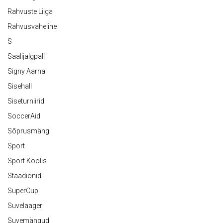
Rahvuste Liiga
Rahvusvaheline
S
Saalijalgpall
Signy Aarna
Sisehall
Siseturniirid
SoccerAid
Sõprusmäng
Sport
Sport Koolis
Staadionid
SuperCup
Suvelaager
Suvemängud