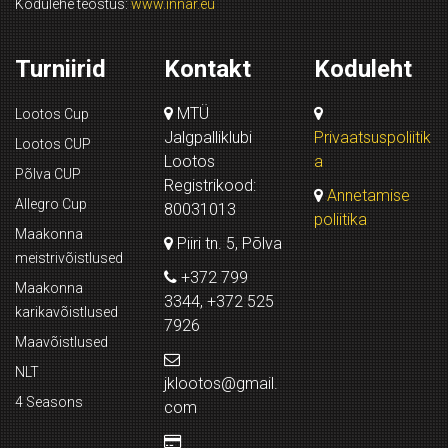
Kodulehe teostus:
www.innar.eu
Turniirid
Kontakt
Koduleht
MTÜ
Lootos Cup
Jalgpalliklubi
Privaatsuspoliitik
Lootos CUP
Lootos
a
Põlva CUP
Registrikood:
Annetamise
Allegro Cup
80031013
poliitika
Maakonna
Piiri tn. 5, Põlva
meistrivõistlused
+372 799
Maakonna
3344, +372 525
karikavõistlused
7926
Maavõistlused
NLT
jklootos@gmail.
4 Seasons
com