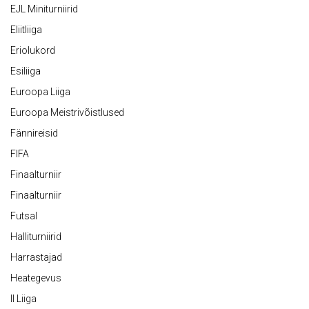
EJL Miniturniirid
Eliitliiga
Eriolukord
Esiliiga
Euroopa Liiga
Euroopa Meistrivõistlused
Fännireisid
FIFA
Finaalturniir
Finaalturniir
Futsal
Halliturniirid
Harrastajad
Heategevus
II Liiga