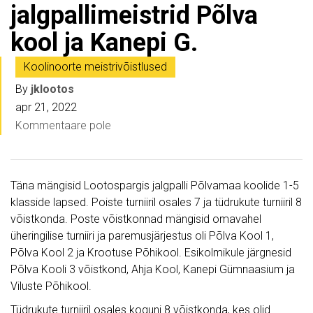
jalgpallimeistrid Põlva
kool ja Kanepi G.
Koolinoorte meistrivõistlused
By
jklootos
apr 21, 2022
Kommentaare pole
Täna mängisid Lootospargis jalgpalli Põlvamaa koolide 1-5
klasside lapsed. Poiste turniiril osales 7 ja tüdrukute turniiril 8
võistkonda. Poste võistkonnad mängisid omavahel
üheringilise turniiri ja paremusjärjestus oli Põlva Kool 1,
Põlva Kool 2 ja Krootuse Põhikool. Esikolmikule järgnesid
Põlva Kooli 3 võistkond, Ahja Kool, Kanepi Gümnaasium ja
Viluste Põhikool.
Tüdrukute turniiril osales koguni 8 võistkonda, kes olid