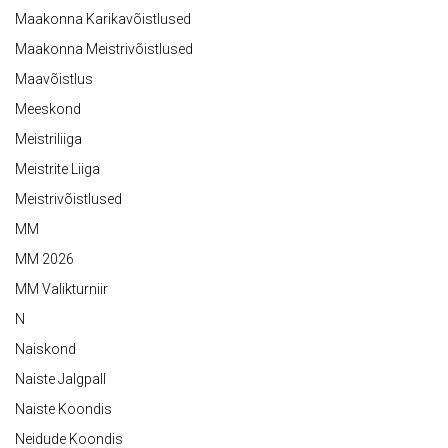
Maakonna Karikavõistlused
Maakonna Meistrivõistlused
Maavõistlus
Meeskond
Meistriliiga
Meistrite Liiga
Meistrivõistlused
MM
MM 2026
MM Valikturniir
N
Naiskond
Naiste Jalgpall
Naiste Koondis
Neidude Koondis