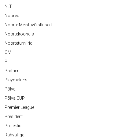
NLT
Noored
Noorte Meistrivõistlused
Noortekoondis
Noorteturniirid
OM
P
Partner
Playmakers
Põlva
Põlva CUP
Premier League
President
Projektid
Rahvaliiga