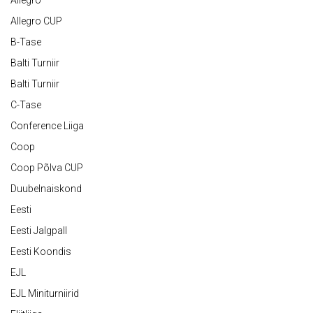
Allegro
Allegro CUP
B-Tase
Balti Turniir
Balti Turniir
C-Tase
Conference Liiga
Coop
Coop Põlva CUP
Duubelnaiskond
Eesti
Eesti Jalgpall
Eesti Koondis
EJL
EJL Miniturniirid