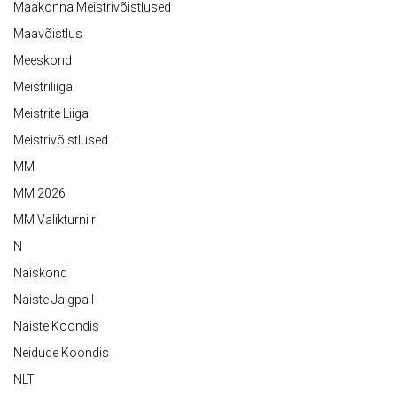
Maakonna Meistrivõistlused
Maavõistlus
Meeskond
Meistriliiga
Meistrite Liiga
Meistrivõistlused
MM
MM 2026
MM Valikturniir
N
Naiskond
Naiste Jalgpall
Naiste Koondis
Neidude Koondis
NLT