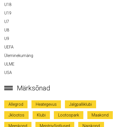
U18
U19
U7
U8
U9
UEFA
Üleminekumäng
ULME
USA
Märksõnad
Allegrod
Heategevus
Jalgpalliklubi
Jklootos
Klubi
Lootospark
Maakond
Meeskond
Meistrivõistlused
Naiskond