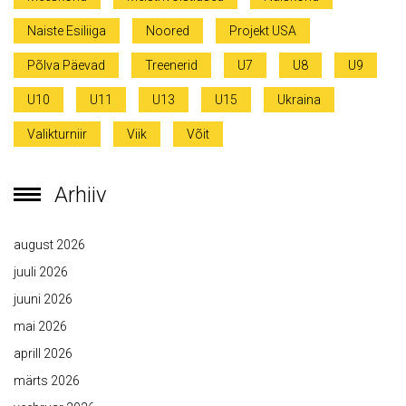
Naiste Esiliiga
Noored
Projekt USA
Põlva Päevad
Treenerid
U7
U8
U9
U10
U11
U13
U15
Ukraina
Valikturniir
Viik
Võit
Arhiiv
august 2026
juuli 2026
juuni 2026
mai 2026
aprill 2026
märts 2026