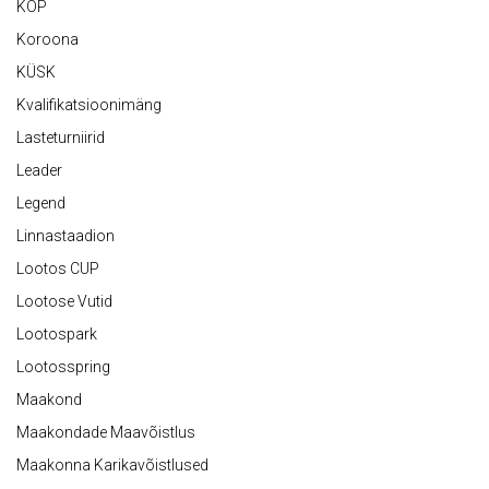
KOP
Koroona
KÜSK
Kvalifikatsioonimäng
Lasteturniirid
Leader
Legend
Linnastaadion
Lootos CUP
Lootose Vutid
Lootospark
Lootosspring
Maakond
Maakondade Maavõistlus
Maakonna Karikavõistlused