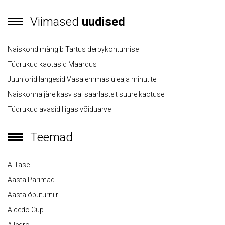
Viimased
uudised
Naiskond mängib Tartus derbykohtumise
Tüdrukud kaotasid Maardus
Juuniorid langesid Vasalemmas üleaja minutitel
Naiskonna järelkasv sai saarlastelt suure kaotuse
Tüdrukud avasid liigas võiduarve
Teemad
A-Tase
Aasta Parimad
Aastalõputurniir
Alcedo Cup