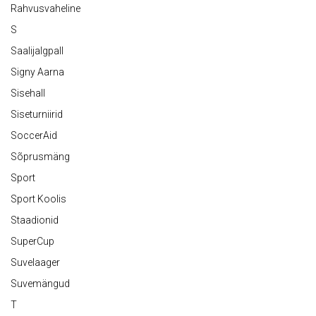
Rahvusvaheline
S
Saalijalgpall
Signy Aarna
Sisehall
Siseturniirid
SoccerAid
Sõprusmäng
Sport
Sport Koolis
Staadionid
SuperCup
Suvelaager
Suvemängud
T