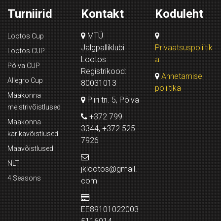
Turniirid
Kontakt
Koduleht
MTÜ
Lootos Cup
Jalgpalliklubi
Privaatsuspoliitik
Lootos CUP
Lootos
a
Põlva CUP
Registrikood:
Annetamise
Allegro Cup
80031013
poliitika
Maakonna
Piiri tn. 5, Põlva
meistrivõistlused
+372 799
Maakonna
3344, +372 525
karikavõistlused
7926
Maavõistlused
NLT
jklootos@gmail.
4 Seasons
com
EE89101022003