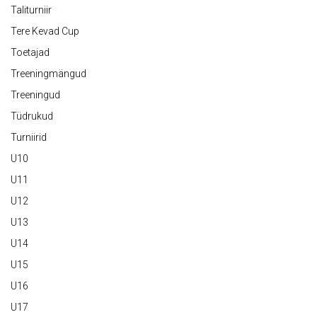
Taliturniir
Tere Kevad Cup
Toetajad
Treeningmängud
Treeningud
Tüdrukud
Turniirid
U10
U11
U12
U13
U14
U15
U16
U17