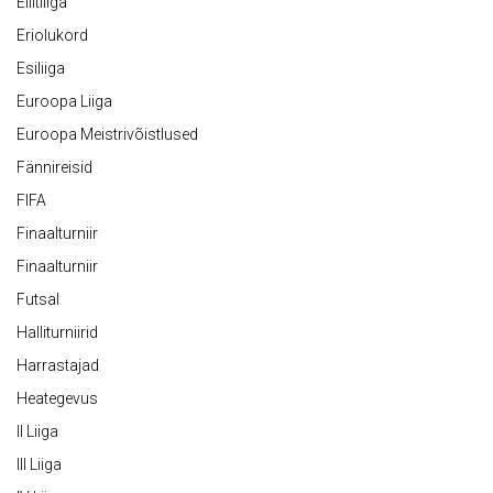
Eliitliiga
Eriolukord
Esiliiga
Euroopa Liiga
Euroopa Meistrivõistlused
Fännireisid
FIFA
Finaalturniir
Finaalturniir
Futsal
Halliturniirid
Harrastajad
Heategevus
II Liiga
III Liiga