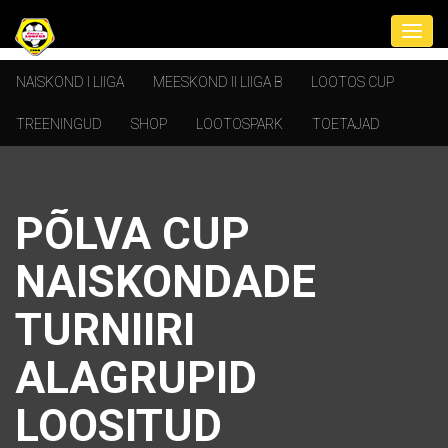
NAISKOND I LIIGA
MEESKOND II LIIGA B
LOOTOS CUP
TREENINGUD
SHOP
LOOTOSPARK
TOETAJAD
PÕLVA CUP
NAISKONDADE
TURNIIRI
ALAGRUPID
LOOSITUD