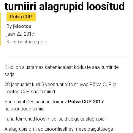
turniiri alagrupid loositud
Põlva CUP
By
jklootos
jaan 22, 2017
Kommentaare pole
Klubi on alustamas kahenädalast koduste saaliturniiride
sarja.
28.jaanuarist kuni 5.veebruarini toimuvad Põlva CUP ja
Lootos CUP saaliturniirid.
Sarja avab 28.jaanuaril toimuv
Põlva CUP 2017
naiskondade turniir.
Täna toimunud loosimisel said selgeks alagrupid:
A alagrupis on traditsiooniliselt esimese paigutusega