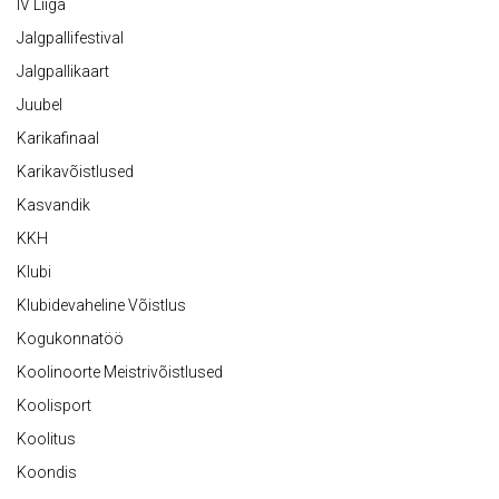
IV Liiga
Jalgpallifestival
Jalgpallikaart
Juubel
Karikafinaal
Karikavõistlused
Kasvandik
KKH
Klubi
Klubidevaheline Võistlus
Kogukonnatöö
Koolinoorte Meistrivõistlused
Koolisport
Koolitus
Koondis