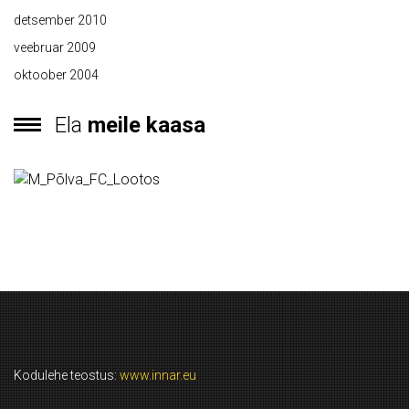
detsember 2010
veebruar 2009
oktoober 2004
Ela
meile kaasa
Kodulehe teostus:
www.innar.eu