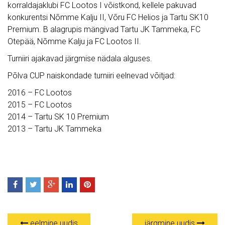
korraldajaklubi FC Lootos I võistkond, kellele pakuvad
konkurentsi Nõmme Kalju II, Võru FC Helios ja Tartu SK10
Premium. B alagrupis mängivad Tartu JK Tammeka, FC
Otepää, Nõmme Kalju ja FC Lootos II.
Turniiri ajakavad järgmise nädala alguses.
Põlva CUP naiskondade turniiri eelnevad võitjad:
2016 – FC Lootos
2015 – FC Lootos
2014 – Tartu SK 10 Premium
2013 – Tartu JK Tammeka
eelmine uudis
järgmine uudis