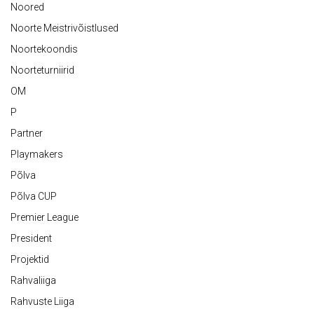
Noored
Noorte Meistrivõistlused
Noortekoondis
Noorteturniirid
OM
P
Partner
Playmakers
Põlva
Põlva CUP
Premier League
President
Projektid
Rahvaliiga
Rahvuste Liiga