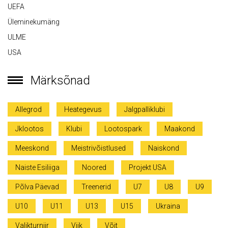
UEFA
Üleminekumäng
ULME
USA
Märksõnad
Allegrod
Heategevus
Jalgpalliklubi
Jklootos
Klubi
Lootospark
Maakond
Meeskond
Meistrivõistlused
Naiskond
Naiste Esiliiga
Noored
Projekt USA
Põlva Päevad
Treenerid
U7
U8
U9
U10
U11
U13
U15
Ukraina
Valikturniir
Viik
Võit