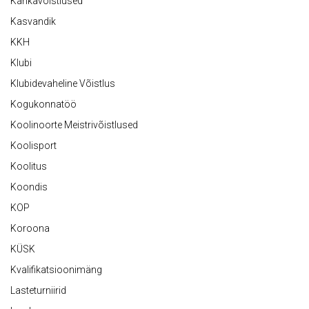
Karikavõistlused
Kasvandik
KKH
Klubi
Klubidevaheline Võistlus
Kogukonnatöö
Koolinoorte Meistrivõistlused
Koolisport
Koolitus
Koondis
KOP
Koroona
KÜSK
Kvalifikatsioonimäng
Lasteturniirid