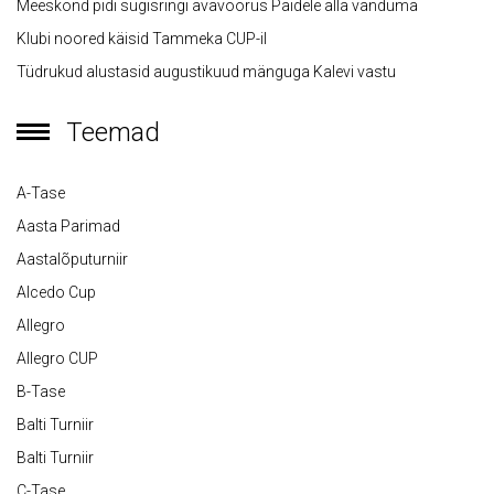
Meeskond pidi sügisringi avavoorus Paidele alla vanduma
Klubi noored käisid Tammeka CUP-il
Tüdrukud alustasid augustikuud mänguga Kalevi vastu
Teemad
A-Tase
Aasta Parimad
Aastalõputurniir
Alcedo Cup
Allegro
Allegro CUP
B-Tase
Balti Turniir
Balti Turniir
C-Tase