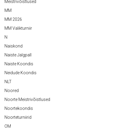
Meistrivõistlused
MM
MM 2026
MM Valikturniir
N
Naiskond
Naiste Jalgpall
Naiste Koondis
Neidude Koondis
NLT
Noored
Noorte Meistrivõistlused
Noortekoondis
Noorteturniirid
OM