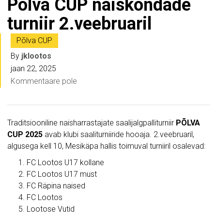
Põlva CUP naiskondade
turniir 2.veebruaril
Põlva CUP
By
jklootos
jaan 22, 2025
Kommentaare pole
Traditsiooniline naisharrastajate saalijalgpalliturniir
PÕLVA
CUP 2025
avab klubi saaliturniiride hooaja. 2.veebruaril,
algusega kell 10, Mesikäpa hallis toimuval turniiril osalevad:
FC Lootos U17 kollane
FC Lootos U17 must
FC Räpina naised
FC Lootos
Lootose Vutid