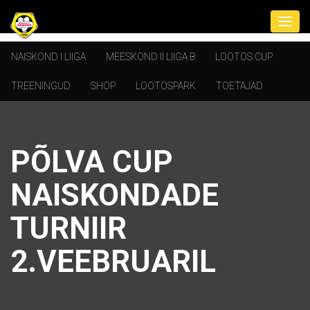
NAISKOND I LIIGA
MEESKOND II LIIGA B
LOOTOS CUP
TREENINGUD
SHOP
LOOTOSPARK
TOETAJAD
PÕLVA CUP
NAISKONDADE
TURNIIR
2.VEEBRUARIL