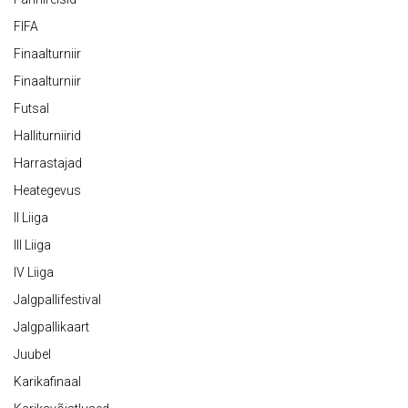
FIFA
Finaalturniir
Finaalturniir
Futsal
Halliturniirid
Harrastajad
Heategevus
II Liiga
III Liiga
IV Liiga
Jalgpallifestival
Jalgpallikaart
Juubel
Karikafinaal