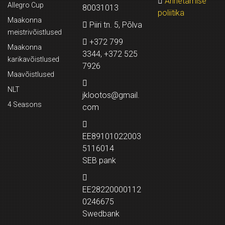
Annetamise
Allegro Cup
80031013
poliitika
Maakonna
Piiri tn. 5, Põlva
meistrivõistlused
+372 799
Maakonna
3344, +372 525
karikavõistlused
7926
Maavõistlused
NLT
jklootos@gmail.
4 Seasons
com
EE89101022003
5116014
SEB pank
EE28220000112
0246675
Swedbank