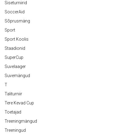
Siseturniirid
SoccerAid
Sõprusmäng
Sport
Sport Koolis
Staadionid
SuperCup
Suvelaager
Suvemängud
T
Taliturniir
Tere Kevad Cup
Toetajad
Treeningmängud
Treeningud