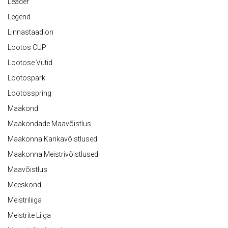
Leader
Legend
Linnastaadion
Lootos CUP
Lootose Vutid
Lootospark
Lootosspring
Maakond
Maakondade Maavõistlus
Maakonna Karikavõistlused
Maakonna Meistrivõistlused
Maavõistlus
Meeskond
Meistriliiga
Meistrite Liiga