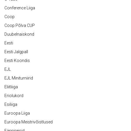
Conference Liiga
Coop
Coop Põlva CUP
Duubelnaiskond
Eesti
Eesti Jalgpall
Eesti Koondis
EJL
EJL Miniturniirid
Eliitliiga
Eriolukord
Esiliiga
Euroopa Liiga
Euroopa Meistrivõistlused
Fännireisid