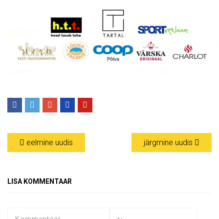
eelmine uudis
järgmine uudis
LISA KOMMENTAAR