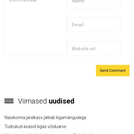
Viimased
uudised
Naiskonna järelkasv jätkab liigamängudega
Tüdrukud avasid liigas võiduarve