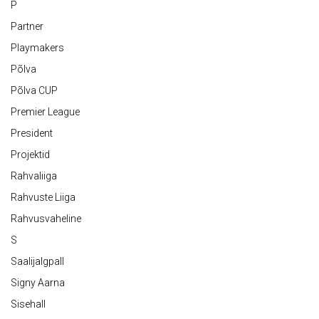
P
Partner
Playmakers
Põlva
Põlva CUP
Premier League
President
Projektid
Rahvaliiga
Rahvuste Liiga
Rahvusvaheline
S
Saalijalgpall
Signy Aarna
Sisehall