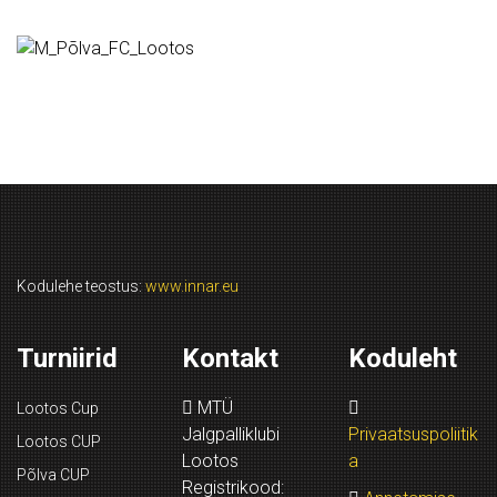
Kodulehe teostus:
www.innar.eu
Turniirid
Kontakt
Koduleht
MTÜ
Lootos Cup
Jalgpalliklubi
Privaatsuspoliitik
Lootos CUP
Lootos
a
Põlva CUP
Registrikood: