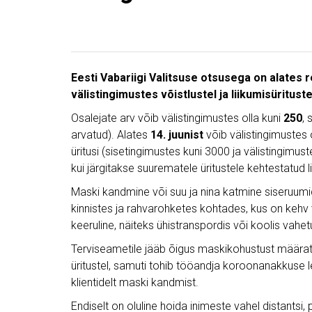
Eesti Vabariigi Valitsuse otsusega on alates ree
välistingimustes võistlustel ja liikumisürituste
Osalejate arv võib välistingimustes olla kuni
250
, 
arvatud). Alates
14. juunist
võib välistingimustes
üritusi (sisetingimustes kuni 3000 ja välistingimu
kui järgitakse suurematele üritustele kehtestatud l
Maski kandmine või suu ja nina katmine siseruumid
kinnistes ja rahvarohketes kohtades, kus on kehv 
keeruline, näiteks ühistranspordis või koolis vahet
Terviseametile jääb õigus maskikohustust määrat
üritustel, samuti tohib tööandja koroonanakkuse 
klientidelt maski kandmist.
Endiselt on oluline hoida inimeste vahel distantsi,