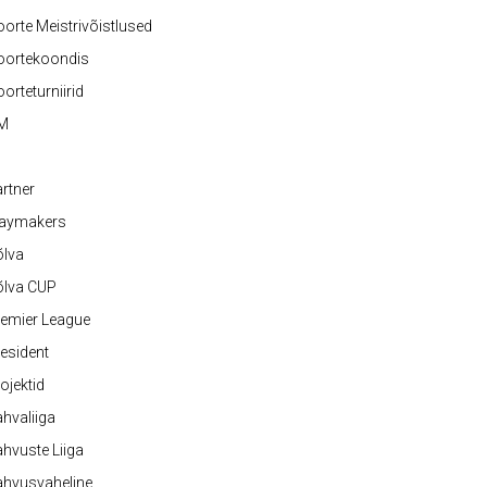
orte Meistrivõistlused
oortekoondis
orteturniirid
M
rtner
laymakers
õlva
õlva CUP
emier League
esident
ojektid
hvaliiga
hvuste Liiga
ahvusvaheline