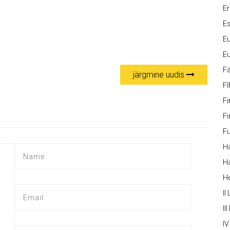
Er
Es
Eu
Eu
Fä
järgmine uudis
FI
Fi
Fi
Fu
Ha
Ha
H
II
III
IV