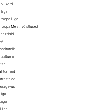
iolukord
iliiga
roopa Liiga
roopa Meistrivõistlused
nnireisid
FA
naalturniir
naalturniir
tsal
lliturniirid
rrastajad
eategevus
 Liiga
 Liiga
 Liiga