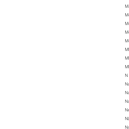
M
M
Me
Me
Me
M
M
MM
N
N
Na
Na
N
N
N