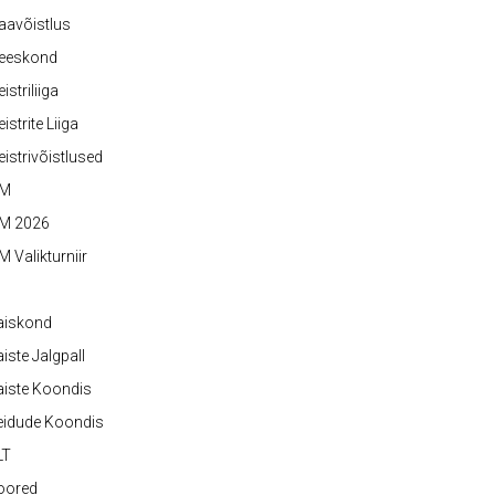
aavõistlus
eeskond
istriliiga
istrite Liiga
istrivõistlused
M
M 2026
 Valikturniir
aiskond
iste Jalgpall
iste Koondis
eidude Koondis
LT
oored