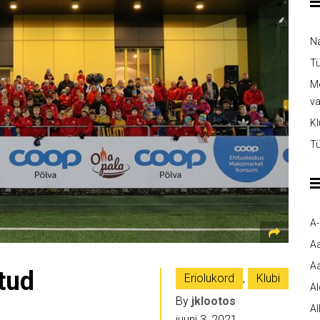
Na
Tü
Me
v
Kl
Tü
A
A
Aa
tud
Eriolukord
,
Klubi
A
By
jklootos
Al
juuni 3, 2021