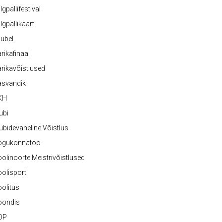
lgpallifestival
lgpallikaart
ubel
rikafinaal
rikavõistlused
asvandik
KH
ubi
ubidevaheline Võistlus
ogukonnatöö
olinoorte Meistrivõistlused
olisport
olitus
oondis
OP