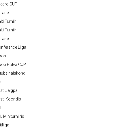
legro CUP
-Tase
lti Turniir
lti Turniir
-Tase
nference Liiga
oop
oop Põlva CUP
uubelnaiskond
sti
sti Jalgpall
sti Koondis
JL
L Miniturniirid
itliiga