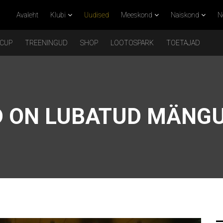
Avaleht
Klubi
Uudised
Meeskond
Naiskond
N
 CUP
TREENINGUD
SHOP
LOOTOSPARK
TOETAJAD
 ON LUBATUD MÄNGU