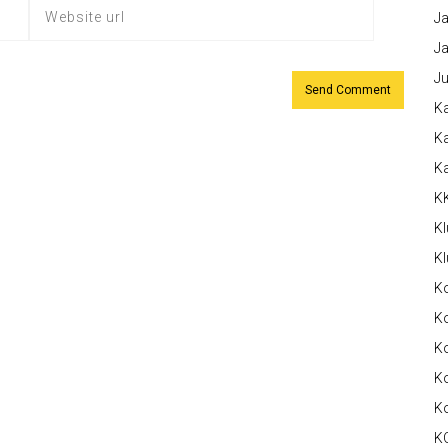
Ja
Ja
Ju
Ka
Ka
K
K
Kl
Kl
K
Ko
Ko
Ko
K
K