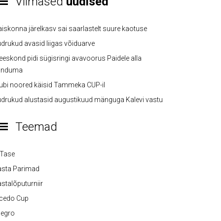
Viimased
uudised
iskonna järelkasv sai saarlastelt suure kaotuse
drukud avasid liigas võiduarve
eskond pidi sügisringi avavoorus Paidele alla
anduma
ubi noored käisid Tammeka CUP-il
drukud alustasid augustikuud mänguga Kalevi vastu
Teemad
-Tase
asta Parimad
stalõputurniir
lcedo Cup
legro