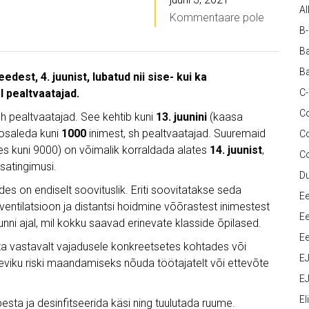
Al
Kommentaare pole
B
Ba
Ba
dest, 4. juunist, lubatud nii sise- kui ka
l pealtvaatajad.
C
Co
sh pealtvaatajad. See kehtib kuni
13. juunini
(kaasa
 osaleda kuni
1000
inimest, sh pealtvaatajad. Suuremaid
C
stes kuni 9000) on võimalik korraldada alates
14. juunist
,
C
isatingimusi.
D
es on endiselt soovituslik. Eriti soovitatakse seda
Ee
ventilatsioon ja distantsi hoidmine võõrastest inimestest
Ee
unni ajal, mil kokku saavad erinevate klasside õpilased.
Ee
a vastavalt vajadusele konkreetsetes kohtades või
E
leviku riski maandamiseks nõuda töötajatelt või ettevõte
EJ
Eli
 pesta ja desinfitseerida käsi ning tuulutada ruume.