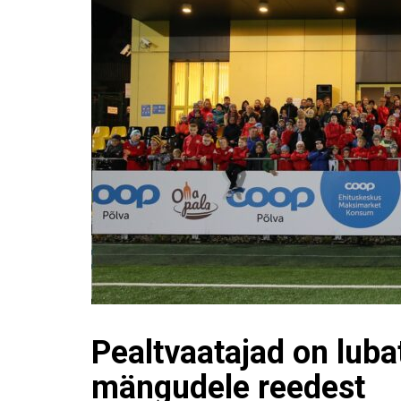
Pealtvaatajad on luba
mängudele reedest