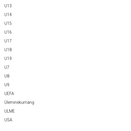
U13
U14
U15
U16
U17
U18
U19
U7
U8
U9
UEFA
Üleminekumäng
ULME
USA