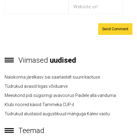
Viimased
uudised
Naiskonna järelkasv sai saarlastelt suure kaotuse
Tüdrukud avasid liigas võiduarve
Meeskond pidi sügisringi avavoorus Paidele alla vanduma
Klubi noored käisid Tammeka CUP-il
Tüdrukud alustasid augustikuud mänguga Kalevi vastu
Teemad