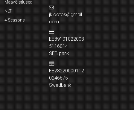
Maavõistlused
NLT
jklootos@gmail.
4 Seasons
com
EE89101022003
5116014
SEB pank
EE28220000112
0246675
Swedbank