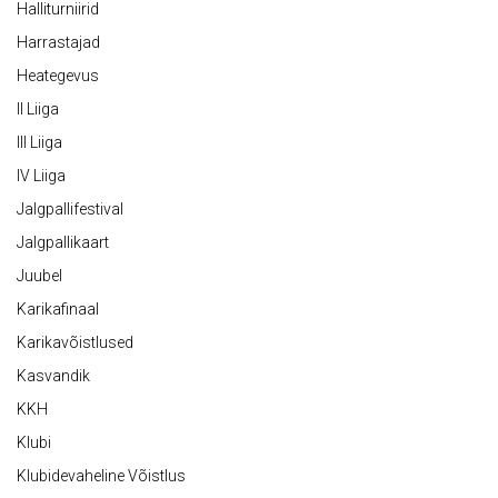
Halliturniirid
Harrastajad
Heategevus
II Liiga
III Liiga
IV Liiga
Jalgpallifestival
Jalgpallikaart
Juubel
Karikafinaal
Karikavõistlused
Kasvandik
KKH
Klubi
Klubidevaheline Võistlus