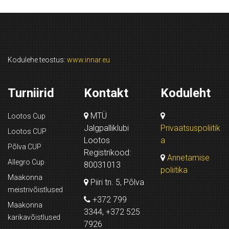
Kodulehe teostus:
www.innar.eu
Turniirid
Kontakt
Koduleht
MTÜ
Lootos Cup
Jalgpalliklubi
Privaatsuspoliitik
Lootos CUP
Lootos
a
Põlva CUP
Registrikood:
Annetamise
Allegro Cup
80031013
poliitika
Maakonna
Piiri tn. 5, Põlva
meistrivõistlused
+372 799
Maakonna
3344, +372 525
karikavõistlused
7926