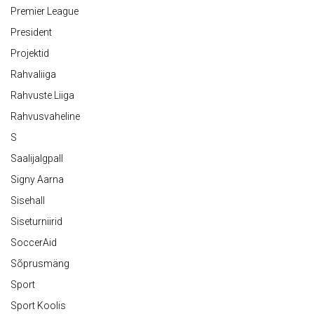
Premier League
President
Projektid
Rahvaliiga
Rahvuste Liiga
Rahvusvaheline
S
Saalijalgpall
Signy Aarna
Sisehall
Siseturniirid
SoccerAid
Sõprusmäng
Sport
Sport Koolis