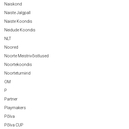
Naiskond
Naiste Jalgpall
Naiste Koondis
Neidude Koondis
NLT
Noored
Noorte Meistrivõistlused
Noortekoondis
Noorteturniirid
OM
P
Partner
Playmakers
Põlva
Põlva CUP