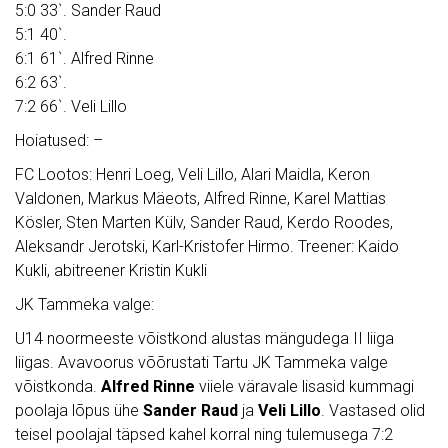
5:0 33`. Sander Raud
5:1 40`.
6:1 61`. Alfred Rinne
6:2 63`.
7:2 66`. Veli Lillo
Hoiatused: –
FC Lootos: Henri Loeg, Veli Lillo, Alari Maidla, Keron
Valdonen, Markus Mäeots, Alfred Rinne, Karel Mattias
Kösler, Sten Marten Külv, Sander Raud, Kerdo Roodes,
Aleksandr Jerotski, Karl-Kristofer Hirmo. Treener: Kaido
Kukli, abitreener Kristin Kukli
JK Tammeka valge:
U14 noormeeste võistkond alustas mängudega II liiga
liigas. Avavoorus võõrustati Tartu JK Tammeka valge
võistkonda.
Alfred Rinne
viiele väravale lisasid kummagi
poolaja lõpus ühe
Sander Raud
ja
Veli Lillo
. Vastased olid
teisel poolajal täpsed kahel korral ning tulemusega 7:2