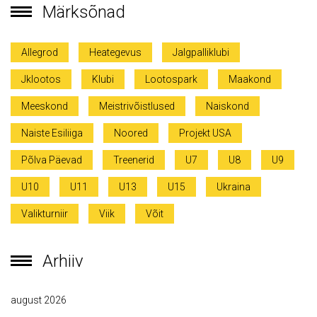
Märksõnad
Allegrod
Heategevus
Jalgpalliklubi
Jklootos
Klubi
Lootospark
Maakond
Meeskond
Meistrivõistlused
Naiskond
Naiste Esiliiga
Noored
Projekt USA
Põlva Päevad
Treenerid
U7
U8
U9
U10
U11
U13
U15
Ukraina
Valikturniir
Viik
Võit
Arhiiv
august 2026