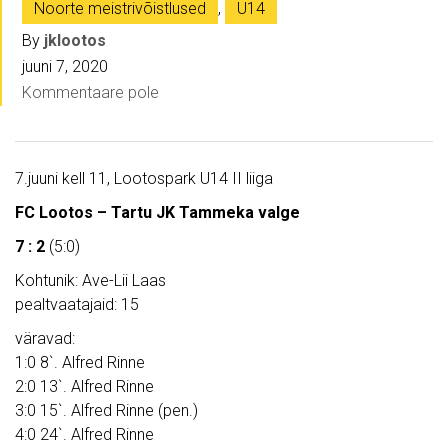
Noorte meistrivõistlused
,
U14
By
jklootos
juuni 7, 2020
Kommentaare pole
7.juuni kell 11, Lootospark U14 II liiga
FC Lootos – Tartu JK Tammeka valge
7 : 2
(5:0)
Kohtunik: Ave-Lii Laas
pealtvaatajaid: 15
väravad:
1:0 8`. Alfred Rinne
2:0 13`. Alfred Rinne
3:0 15`. Alfred Rinne (pen.)
4:0 24`. Alfred Rinne