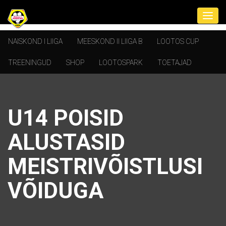
NAISKOND I LIIGA
MEESKOND II LIIGA B
LOOTOS CUP
TREENINGUD
SHOP
LOOTOSPARK
TOETAJAD
U14 POISID
ALUSTASID
MEISTRIVÕISTLUSI
VÕIDUGA