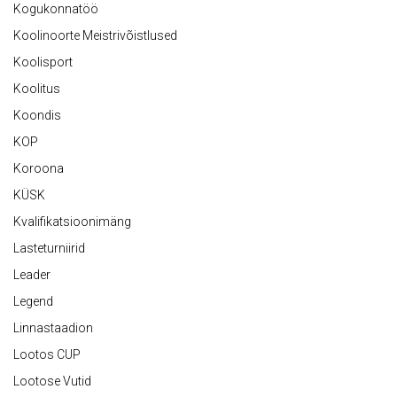
Kogukonnatöö
Koolinoorte Meistrivõistlused
Koolisport
Koolitus
Koondis
KOP
Koroona
KÜSK
Kvalifikatsioonimäng
Lasteturniirid
Leader
Legend
Linnastaadion
Lootos CUP
Lootose Vutid