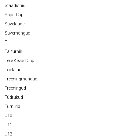
Staadionid
SuperCup
Suvelaager
Suvemängud
T
Taliturniir
Tere Kevad Cup
Toetajad
Treeningmängud
Treeningud
Tüdrukud
Turniirid
U10
U11
U12