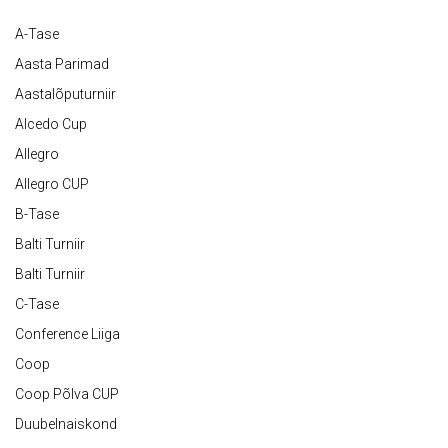
A-Tase
Aasta Parimad
Aastalõputurniir
Alcedo Cup
Allegro
Allegro CUP
B-Tase
Balti Turniir
Balti Turniir
C-Tase
Conference Liiga
Coop
Coop Põlva CUP
Duubelnaiskond