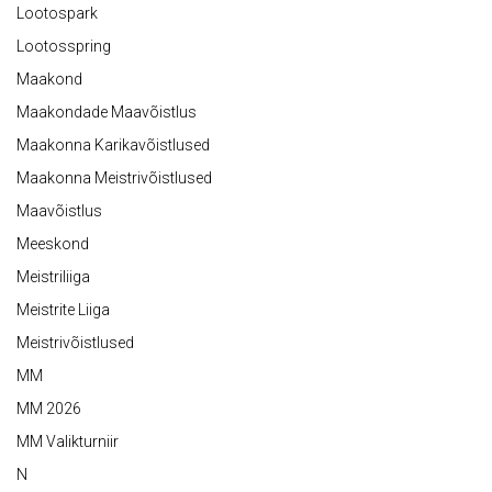
Lootospark
Lootosspring
Maakond
Maakondade Maavõistlus
Maakonna Karikavõistlused
Maakonna Meistrivõistlused
Maavõistlus
Meeskond
Meistriliiga
Meistrite Liiga
Meistrivõistlused
MM
MM 2026
MM Valikturniir
N