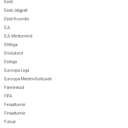
Eesti
Eesti Jalgpall
Eesti Koondis
EJL
EJL Miniturniirid
Eliitliiga
Eriolukord
Esiliiga
Euroopa Liiga
Euroopa Meistrivõistlused
Fännireisid
FIFA
Finaalturniir
Finaalturniir
Futsal