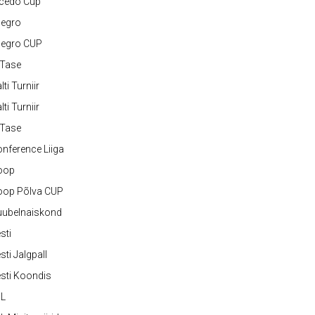
lcedo Cup
legro
legro CUP
-Tase
lti Turniir
lti Turniir
-Tase
nference Liiga
oop
oop Põlva CUP
uubelnaiskond
sti
sti Jalgpall
sti Koondis
JL