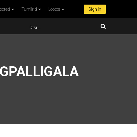
oored
Turniirid
Lootos
Sign In
LGPALLIGALA