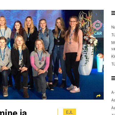
Na
Tü
Me
v
Kl
Tü
A
A
Aa
mine ja
EJL