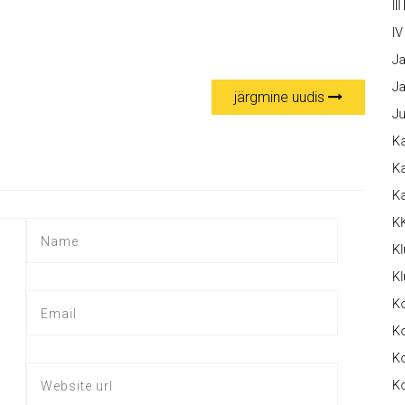
III
IV
Ja
Ja
järgmine uudis
Ju
Ka
Ka
K
K
Kl
Kl
K
Ko
Ko
Ko