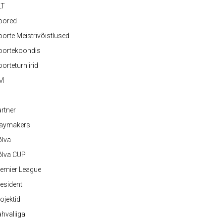
LT
oored
orte Meistrivõistlused
oortekoondis
orteturniirid
M
rtner
laymakers
õlva
õlva CUP
emier League
esident
ojektid
hvaliiga