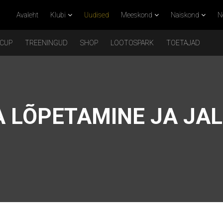
Avaleht
Klubi
Uudised
Meeskond
Naiskond
N
 CUP
TREENINGUD
SHOP
LOOTOSPARK
TOETAJAD
 LÕPETAMINE JA JA