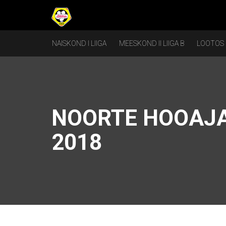
NAISKOND I LIIGA
MEESKOND II LIIGA B
LOOTOS
NOORTE HOOAJA
2018