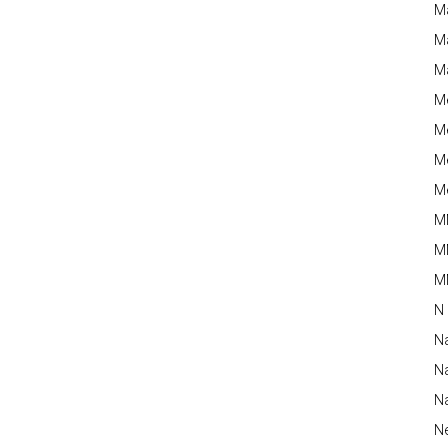
M
Ma
M
M
Me
Me
Me
M
M
MM
N
N
Na
Na
N