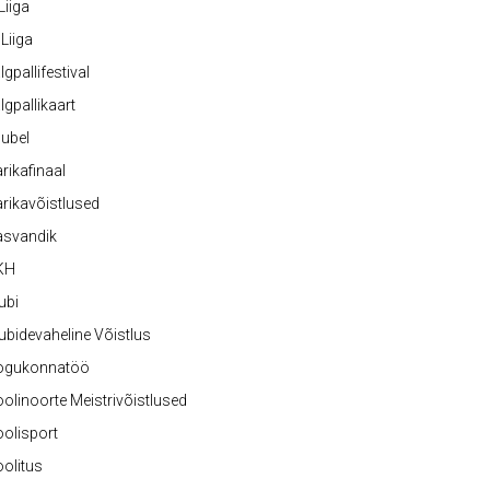
 Liiga
 Liiga
lgpallifestival
lgpallikaart
ubel
rikafinaal
rikavõistlused
asvandik
KH
ubi
ubidevaheline Võistlus
ogukonnatöö
olinoorte Meistrivõistlused
olisport
olitus