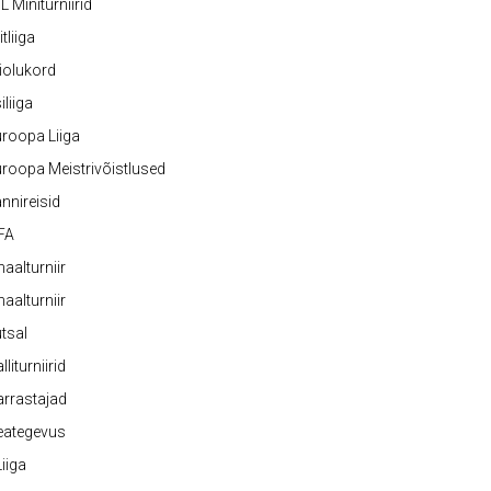
L Miniturniirid
itliiga
iolukord
iliiga
roopa Liiga
roopa Meistrivõistlused
nnireisid
FA
naalturniir
naalturniir
tsal
lliturniirid
rrastajad
eategevus
 Liiga