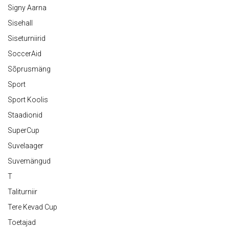
Signy Aarna
Sisehall
Siseturniirid
SoccerAid
Sõprusmäng
Sport
Sport Koolis
Staadionid
SuperCup
Suvelaager
Suvemängud
T
Taliturniir
Tere Kevad Cup
Toetajad