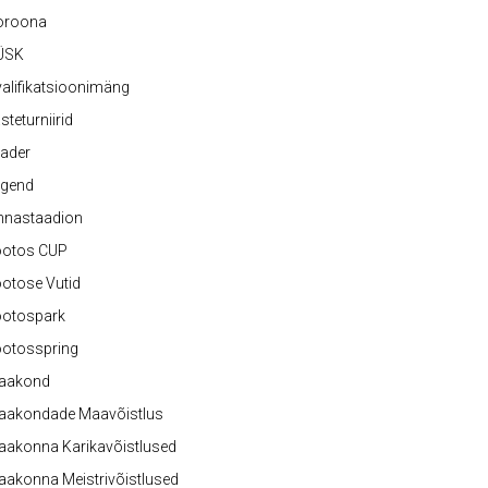
oroona
ÜSK
alifikatsioonimäng
steturniirid
ader
egend
nnastaadion
ootos CUP
otose Vutid
ootospark
ootosspring
aakond
aakondade Maavõistlus
aakonna Karikavõistlused
akonna Meistrivõistlused