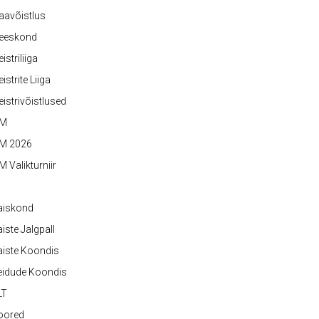
aavõistlus
eeskond
istriliiga
istrite Liiga
istrivõistlused
M
M 2026
 Valikturniir
aiskond
iste Jalgpall
iste Koondis
eidude Koondis
LT
oored