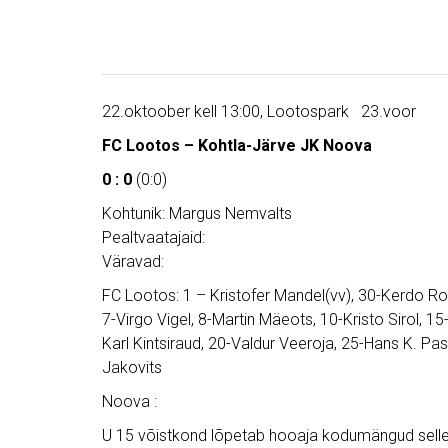
22.oktoober kell 13:00, Lootospark 23.voor
FC Lootos – Kohtla-Järve JK Noova
0 : 0
(0:0)
Kohtunik: Margus Nemvalts
Pealtvaatajaid:
Väravad:
FC Lootos: 1 – Kristofer Mandel(vv), 30-Kerdo Roo
7-Virgo Vigel, 8-Martin Mäeots, 10-Kristo Sirol, 
Karl Kintsiraud, 20-Valdur Veeroja, 25-Hans K. Pas
Jakovits
Noova :
U 15 võistkond lõpetab hooaja kodumängud selle