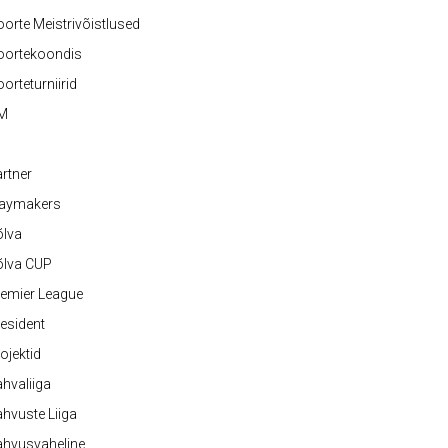
orte Meistrivõistlused
oortekoondis
orteturniirid
M
rtner
laymakers
õlva
õlva CUP
emier League
esident
ojektid
hvaliiga
hvuste Liiga
ahvusvaheline