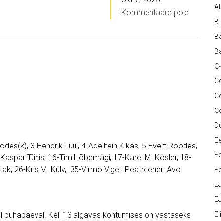
Al
Kommentaare pole
B
Ba
Ba
C
Co
C
C
D
Ee
des(k), 3-Hendrik Tuul, 4-Adelhein Kikas, 5-Evert Roodes,
Ee
15-Kaspar Tühis, 16-Tim Hõbemägi, 17-Karel M. Kösler, 18-
tak, 26-Kris M. Külv, 35-Virmo Vigel. Peatreener: Avo
Ee
E
EJ
l pühapäeval. Kell 13 algavas kohtumises on vastaseks
Eli