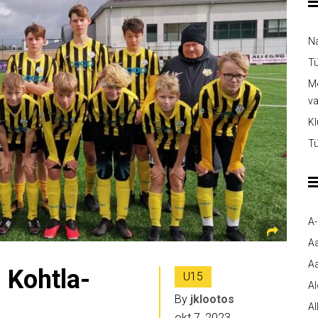
Na
Tü
Me
v
Kl
Tü
A
A
Aa
 Kohtla-
U15
A
By
jklootos
Al
okt 7, 2023