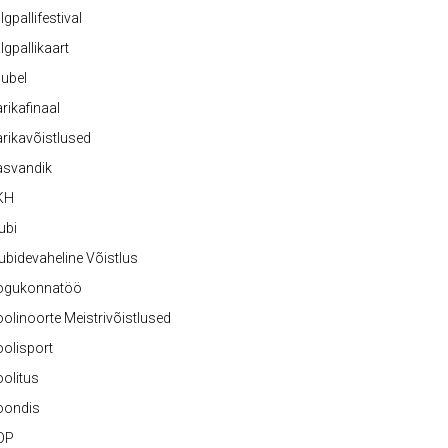
lgpallifestival
lgpallikaart
ubel
rikafinaal
rikavõistlused
asvandik
KH
ubi
ubidevaheline Võistlus
ogukonnatöö
olinoorte Meistrivõistlused
olisport
olitus
oondis
OP