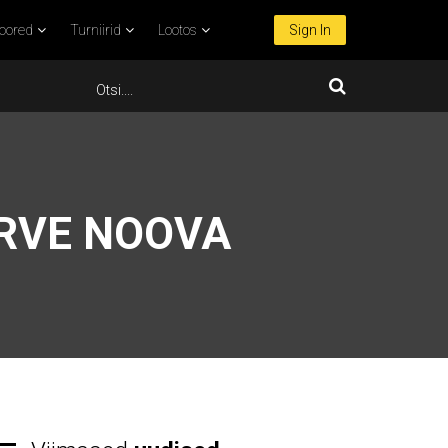
oored
Turniirid
Lootos
Sign In
RVE NOOVA