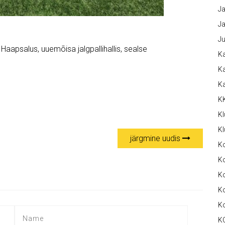
Ja
Ja
Ju
aapsalus, uuemõisa jalgpallihallis, sealse
Ka
Ka
K
K
Kl
Kl
järgmine uudis
K
Ko
Ko
Ko
K
K