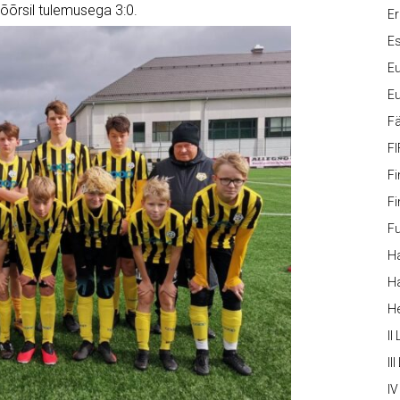
õõrsil tulemusega 3:0.
Er
Es
Eu
Eu
Fä
FI
Fi
Fi
Fu
Ha
Ha
H
II
III
IV