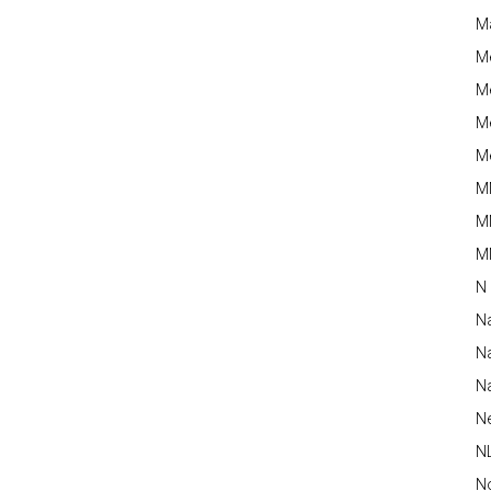
M
M
Me
Me
Me
M
M
MM
N
N
Na
Na
N
N
N