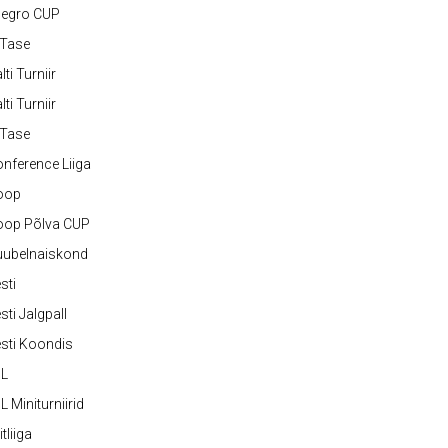
legro CUP
-Tase
lti Turniir
lti Turniir
-Tase
nference Liiga
oop
oop Põlva CUP
uubelnaiskond
sti
sti Jalgpall
sti Koondis
JL
L Miniturniirid
itliiga