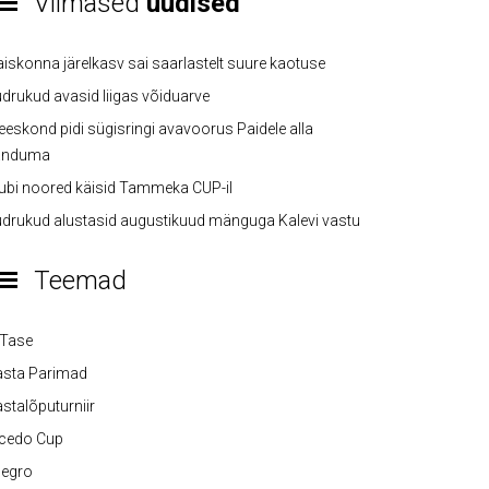
Viimased
uudised
iskonna järelkasv sai saarlastelt suure kaotuse
drukud avasid liigas võiduarve
eskond pidi sügisringi avavoorus Paidele alla
anduma
ubi noored käisid Tammeka CUP-il
drukud alustasid augustikuud mänguga Kalevi vastu
Teemad
-Tase
asta Parimad
stalõputurniir
lcedo Cup
legro