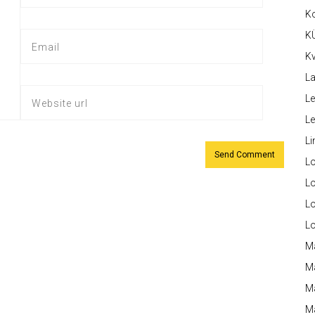
K
K
Kv
La
Le
L
Li
L
Lo
L
L
M
M
M
Ma