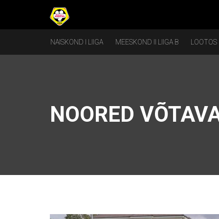
NAISKOND I LIIGA
MEESKOND II LIIGA B
LOOTOS
NOORED VÕTAVA