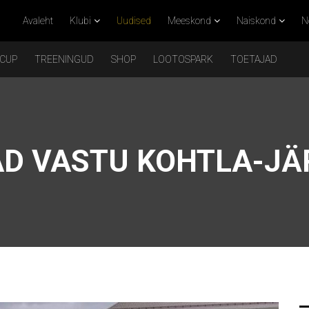
Avaleht
Klubi
Uudised
Meeskond
Naiskond
N
 CUP
TREENINGUD
SHOP
LOOTOSPARK
TOETAJAD
D VASTU KOHTLA-JÄ