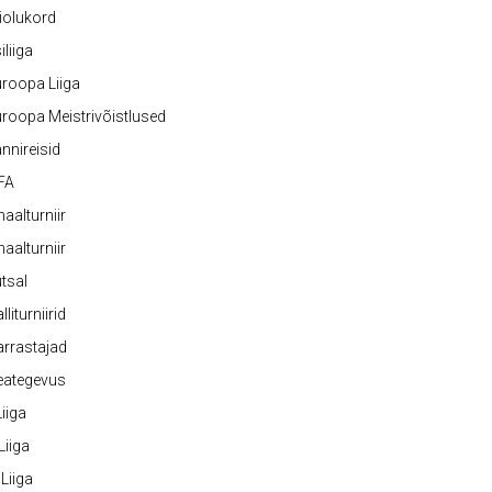
iolukord
iliiga
roopa Liiga
roopa Meistrivõistlused
nnireisid
FA
naalturniir
naalturniir
tsal
lliturniirid
rrastajad
eategevus
 Liiga
 Liiga
 Liiga