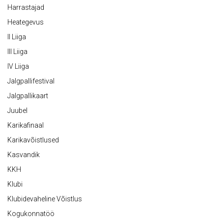
Harrastajad
Heategevus
II Liiga
III Liiga
IV Liiga
Jalgpallifestival
Jalgpallikaart
Juubel
Karikafinaal
Karikavõistlused
Kasvandik
KKH
Klubi
Klubidevaheline Võistlus
Kogukonnatöö