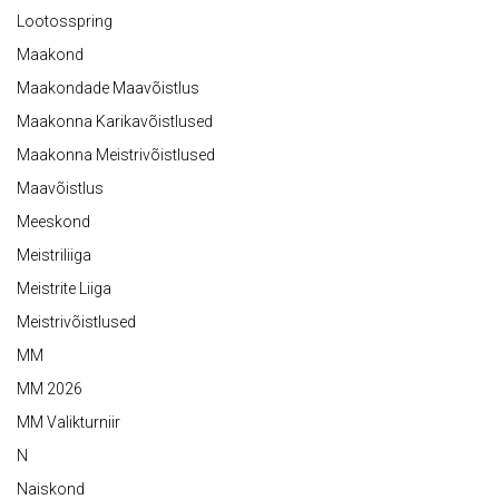
Lootosspring
Maakond
Maakondade Maavõistlus
Maakonna Karikavõistlused
Maakonna Meistrivõistlused
Maavõistlus
Meeskond
Meistriliiga
Meistrite Liiga
Meistrivõistlused
MM
MM 2026
MM Valikturniir
N
Naiskond