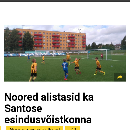
Noored alistasid ka
Santose
esindusvõistkonna
Noorte meistrivõistlused
,
U11