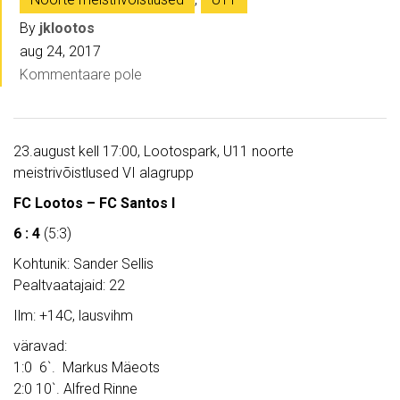
By
jklootos
aug 24, 2017
Kommentaare pole
23.august kell 17:00, Lootospark, U11 noorte
meistrivõistlused VI alagrupp
FC Lootos – FC Santos I
6 : 4
(5:3)
Kohtunik: Sander Sellis
Pealtvaatajaid: 22
Ilm: +14C, lausvihm
väravad:
1:0 6`. Markus Mäeots
2:0 10`. Alfred Rinne