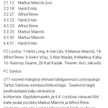
2:1 12`. Markus Mäeots (ov)
2:2 18`. Hardi Ernits
3:2 21`. Alfred Rinne
3:3 22`. Hardi Ernits
4:3 23`. Alfred Rinne
5:3 25`. Markus Mäeots
6:3 30`. Markus Mäeots
6:4 31`. Hardi Ernits
FC Lootos: 1-Henri Loeg, 4-Veli Lillo, 9-Markus Mäeots, 14-
Alfred Rinne, 3-Veiko Võsu, 5-Alari Maidla, 8-Markkus Kaha,
10- Rasmus Saarne, 26-Karl Kadak. Treener: Avo Jakovits
FC Santos:
U11 noored mängisid vihmast läbiligunenud Lootospargis
Tartus Santose esindusvõistkonnaga. Taaskord nägid
pealtvaatajad palju väravaid ja
kohtumise lõpptulemuseks jäi 6:4. Lootose väravad lõid
kahe peale pooleks Markus Mäeots ja Alfred Rinne.