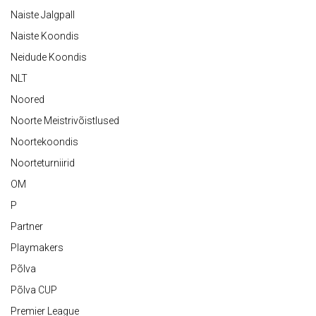
Naiste Jalgpall
Naiste Koondis
Neidude Koondis
NLT
Noored
Noorte Meistrivõistlused
Noortekoondis
Noorteturniirid
OM
P
Partner
Playmakers
Põlva
Põlva CUP
Premier League