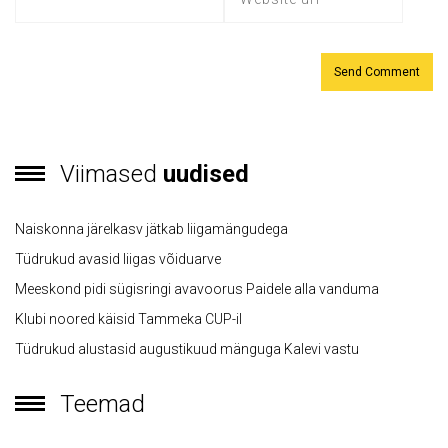
Viimased
uudised
Naiskonna järelkasv jätkab liigamängudega
Tüdrukud avasid liigas võiduarve
Meeskond pidi sügisringi avavoorus Paidele alla vanduma
Klubi noored käisid Tammeka CUP-il
Tüdrukud alustasid augustikuud mänguga Kalevi vastu
Teemad