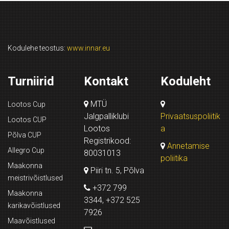
Kodulehe teostus:
www.innar.eu
Turniirid
Kontakt
Koduleht
MTÜ
Lootos Cup
Jalgpalliklubi
Privaatsuspoliitik
Lootos CUP
Lootos
a
Põlva CUP
Registrikood:
Annetamise
Allegro Cup
80031013
poliitika
Maakonna
Piiri tn. 5, Põlva
meistrivõistlused
+372 799
Maakonna
3344, +372 525
karikavõistlused
7926
Maavõistlused