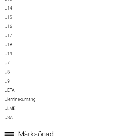
U14
U15
U16
U17
U18
U19
U7
U8
U9
UEFA
Üleminekumäng
ULME
USA
Märksõnad