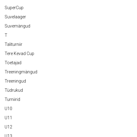
SuperCup
Suvelaager
Suvemängud
T
Taliturniir
Tere Kevad Cup
Toetajad
Treeningmängud
Treeningud
Tüdrukud
Turniirid
U10
U11
U12
U13