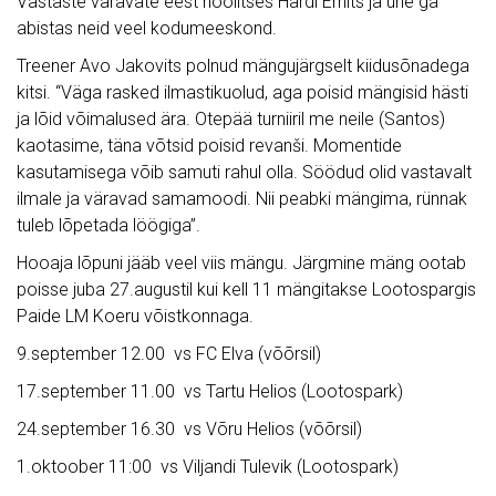
Vastaste väravate eest hoolitses Hardi Ernits ja ühe ga
abistas neid veel kodumeeskond.
Treener Avo Jakovits polnud mängujärgselt kiidusõnadega
kitsi. “Väga rasked ilmastikuolud, aga poisid mängisid hästi
ja lõid võimalused ära. Otepää turniiril me neile (Santos)
kaotasime, täna võtsid poisid revanši. Momentide
kasutamisega võib samuti rahul olla. Söödud olid vastavalt
ilmale ja väravad samamoodi. Nii peabki mängima, rünnak
tuleb lõpetada löögiga”.
Hooaja lõpuni jääb veel viis mängu. Järgmine mäng ootab
poisse juba 27.augustil kui kell 11 mängitakse Lootospargis
Paide LM Koeru võistkonnaga.
9.september 12.00 vs FC Elva (võõrsil)
17.september 11.00 vs Tartu Helios (Lootospark)
24.september 16.30 vs Võru Helios (võõrsil)
1.oktoober 11:00 vs Viljandi Tulevik (Lootospark)