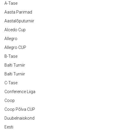
A-Tase
Aasta Parimad
Aastalõputurniir
Alcedo Cup
Allegro
Allegro CUP
B-Tase
Balti Turniir
Balti Turniir
C-Tase
Conference Liiga
Coop
Coop Põlva CUP
Duubelnaiskond
Eesti