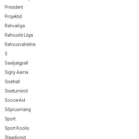
President
Projektid
Rahvaliiga
Rahvuste Liiga
Rahvusvaheline
S
Saalijalgpall
Signy Aarna
Sisehall
Siseturniirid
SoccerAid
Sõprusmäng
Sport
Sport Koolis
Staadionid