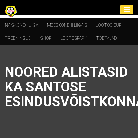
NAISKOND I LIIGA
MEESKOND II LIIGA B
LOOTOS CUP
TREENINGUD
SHOP
LOOTOSPARK
TOETAJAD
NOORED ALISTASID
KA SANTOSE
ESINDUSVÕISTKONN