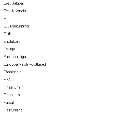
Eesti Jalgpall
Eesti Koondis
EJL
EJL Miniturniirid
Eliitliiga
Eriolukord
Esiliiga
Euroopa Liiga
Euroopa Meistrivõistlused
Fännireisid
FIFA
Finaalturniir
Finaalturniir
Futsal
Halliturniirid