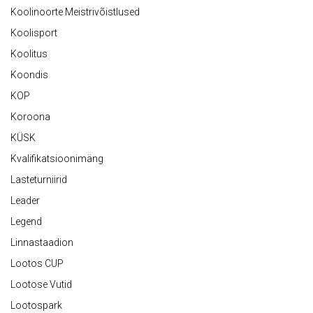
Koolinoorte Meistrivõistlused
Koolisport
Koolitus
Koondis
KOP
Koroona
KÜSK
Kvalifikatsioonimäng
Lasteturniirid
Leader
Legend
Linnastaadion
Lootos CUP
Lootose Vutid
Lootospark