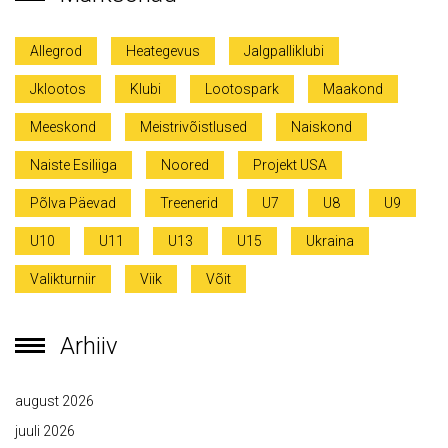
Allegrod
Heategevus
Jalgpalliklubi
Jklootos
Klubi
Lootospark
Maakond
Meeskond
Meistrivõistlused
Naiskond
Naiste Esiliiga
Noored
Projekt USA
Põlva Päevad
Treenerid
U7
U8
U9
U10
U11
U13
U15
Ukraina
Valikturniir
Viik
Võit
Arhiiv
august 2026
juuli 2026