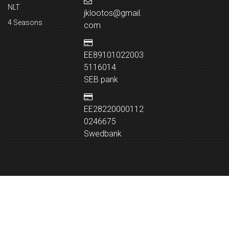
NLT
jklootos@gmail.
4 Seasons
com
EE89101022003
5116014
SEB pank
EE28220000112
0246675
Swedbank