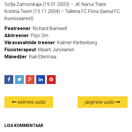
Sofja Zamorskaja (19.01.2003) – JK Narva Trans
Kristina Teern (13.11.2004) – Tallinna FC Flora (laenul FC
Kuressaarest)
Peatreener
: Richard Barnwell
Abitreener
: Pirjo Orn
Väravavahtide treener
: Kalmer Klettenberg
Füsioterapeut
: Maarit Junolainen
Mänedžer
: Raili Ellermaa
eelmine uudis
järgmine uudis
LISA KOMMENTAAR