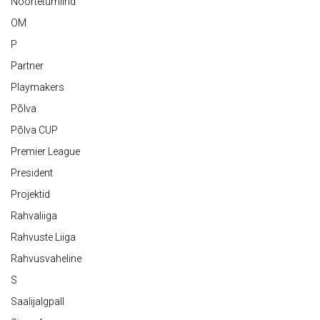
Noorteturniirid
OM
P
Partner
Playmakers
Põlva
Põlva CUP
Premier League
President
Projektid
Rahvaliiga
Rahvuste Liiga
Rahvusvaheline
S
Saalijalgpall