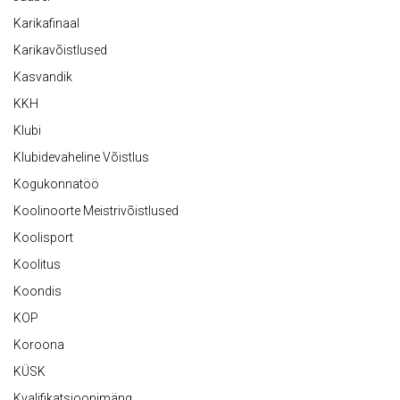
Karikafinaal
Karikavõistlused
Kasvandik
KKH
Klubi
Klubidevaheline Võistlus
Kogukonnatöö
Koolinoorte Meistrivõistlused
Koolisport
Koolitus
Koondis
KOP
Koroona
KÜSK
Kvalifikatsioonimäng