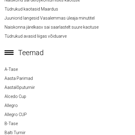
Naiskond sai derbykohtumises kaotuse
Tüdrukud kaotasid Maardus
Juuniorid langesid Vasalemmas üleaja minutitel
Naiskonna järelkasv sai saarlastelt suure kaotuse
Tüdrukud avasid liigas võiduarve
Teemad
A-Tase
Aasta Parimad
Aastalõputurniir
Alcedo Cup
Allegro
Allegro CUP
B-Tase
Balti Turniir