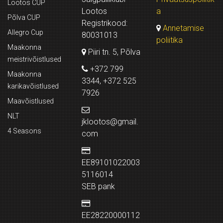
Lootos CUP
Lootos
a
Põlva CUP
Registrikood:
Annetamise
Allegro Cup
80031013
poliitika
Maakonna
Piiri tn. 5, Põlva
meistrivõistlused
+372 799
Maakonna
3344, +372 525
karikavõistlused
7926
Maavõistlused
NLT
jklootos@gmail.
4 Seasons
com
EE89101022003
5116014
SEB pank
EE28220000112