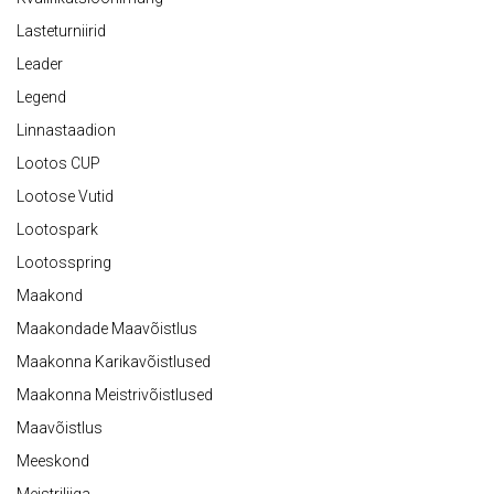
Lasteturniirid
Leader
Legend
Linnastaadion
Lootos CUP
Lootose Vutid
Lootospark
Lootosspring
Maakond
Maakondade Maavõistlus
Maakonna Karikavõistlused
Maakonna Meistrivõistlused
Maavõistlus
Meeskond