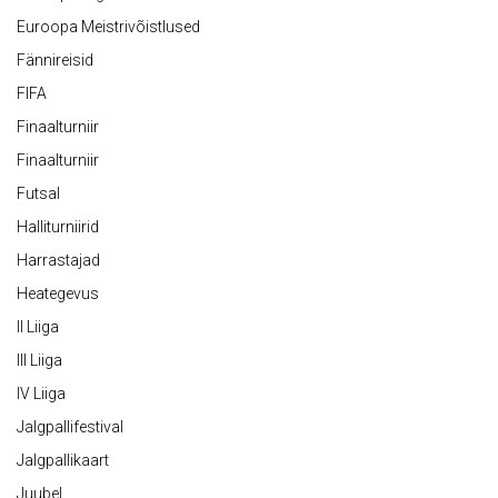
Euroopa Meistrivõistlused
Fännireisid
FIFA
Finaalturniir
Finaalturniir
Futsal
Halliturniirid
Harrastajad
Heategevus
II Liiga
III Liiga
IV Liiga
Jalgpallifestival
Jalgpallikaart
Juubel