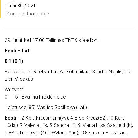
juuni 30, 2021
Kommentaare pole
29. juunil kell 17.00 Tallinnas TNTK staadionil
Eesti – Läti
0:1 (0:1)
Peakohtunik: Reelika Turi, Abikohtunikud: Sandra Nigulis, Eret
Elen Viidakas
väravad:
0:1 15`. Evaliina Freidenfelde
Hoiatused: 85`.Vasilisa Sadikova (Läti)
Eesti
: 12-Keiti Kruusmann(vv), 4-Elise Kreuz(82`.10-Kärt
Hüdsi), 7-Valeria Liik, 5-Sandra Liir, 9-Marta Liisa Saatfeldt(k),
13-Kristina Teern(46`.8-Mona Aug), 18-Simona Põlismäe,