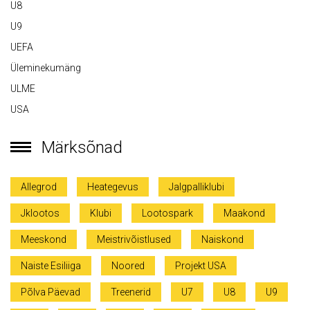
U8
U9
UEFA
Üleminekumäng
ULME
USA
Märksõnad
Allegrod
Heategevus
Jalgpalliklubi
Jklootos
Klubi
Lootospark
Maakond
Meeskond
Meistrivõistlused
Naiskond
Naiste Esiliiga
Noored
Projekt USA
Põlva Päevad
Treenerid
U7
U8
U9