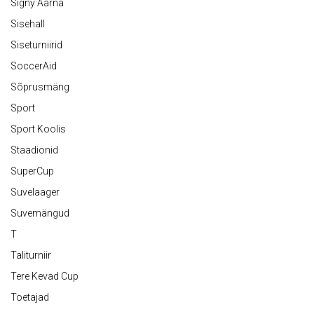
Signy Aarna
Sisehall
Siseturniirid
SoccerAid
Sõprusmäng
Sport
Sport Koolis
Staadionid
SuperCup
Suvelaager
Suvemängud
T
Taliturniir
Tere Kevad Cup
Toetajad