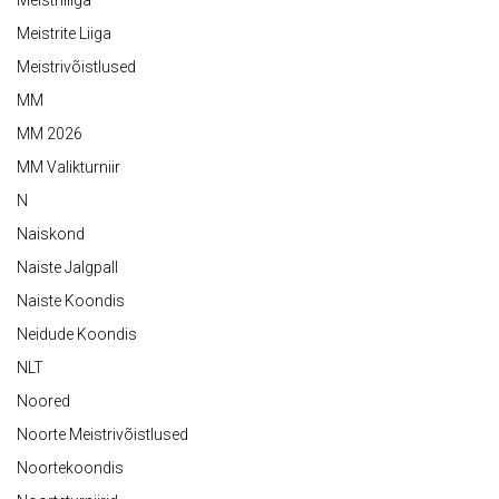
Meistriliiga
Meistrite Liiga
Meistrivõistlused
MM
MM 2026
MM Valikturniir
N
Naiskond
Naiste Jalgpall
Naiste Koondis
Neidude Koondis
NLT
Noored
Noorte Meistrivõistlused
Noortekoondis