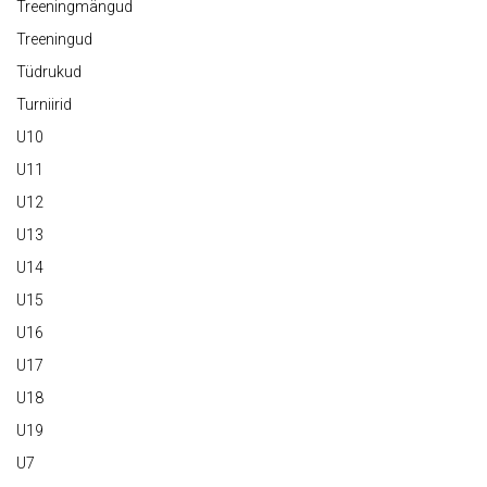
Treeningmängud
Treeningud
Tüdrukud
Turniirid
U10
U11
U12
U13
U14
U15
U16
U17
U18
U19
U7