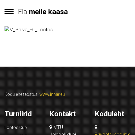
Ela
meile kaasa
Kodulehe teostus:
www.innar.eu
Turniirid
Kontakt
Koduleht
MTÜ
Lootos Cup
Jalgpalliklubi
Privaatsuspoliitik