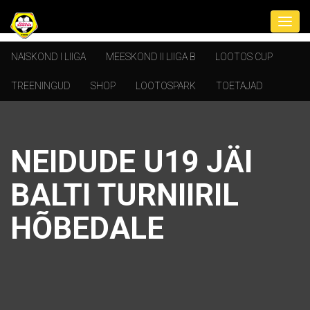
NAISKOND I LIIGA
MEESKOND II LIIGA B
LOOTOS CUP
TREENINGUD
SHOP
LOOTOSPARK
TOETAJAD
NEIDUDE U19 JÄI
BALTI TURNIIRIL
HÕBEDALE