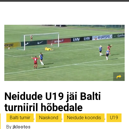
Neidude U19 jäi Balti
turniiril hõbedale
Balti turniir
,
Naiskond
,
Neidude koondis
,
U19
By
jklootos