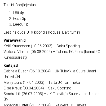
Turniiri lõppjärjestus
Läti 4p.
Eesti 3p.
Leedu 1p.
Eesti neidude U19 koondis kodusel Balti turniiril
:
Väravavahid
Keiti Kruusmann (10.06.2003) – Saku Sporting
Victoria Vihman (05.08.2004) – Tallinna FC Flora (laenul FC
Kuressaarest)
Kaitsjad
Gabriela Busch (06.10.2004) – JK Tulevik ja Suure-Jaani
United ÜN
Merily Jüris (17.04.2003) – Tartu JK Tammeka
Elise Kreuz (03.04.2004) – Saku Sporting
Sandra Liir (26.07.2003) – JK Tulevik ja Suure-Jaani United
ÜN
Annemai Lutter (21.12.2004) – Rakvere JK Tarvas