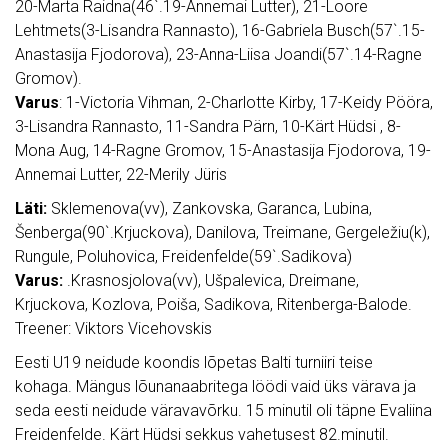
20-Marta Raidna(46`.19-Annemai Lutter), 21-Loore
Lehtmets(3-Lisandra Rannasto), 16-Gabriela Busch(57`.15-
Anastasija Fjodorova), 23-Anna-Liisa Joandi(57`.14-Ragne
Gromov).
Varus
: 1-Victoria Vihman, 2-Charlotte Kirby, 17-Keidy Pööra,
3-Lisandra Rannasto, 11-Sandra Pärn, 10-Kärt Hüdsi , 8-
Mona Aug, 14-Ragne Gromov, 15-Anastasija Fjodorova, 19-
Annemai Lutter, 22-Merily Jüris
Läti:
Sklemenova(vv), Zankovska, Garanca, Lubina,
Šenberga(90`.Krjuckova), Danilova, Treimane, Gergeležiu(k),
Rungule, Poluhovica, Freidenfelde(59`.Sadikova)
Varus:
.Krasnosjolova(vv), Ušpalevica, Dreimane,
Krjuckova, Kozlova, Poiša, Sadikova, Ritenberga-Balode.
Treener: Viktors Vicehovskis
Eesti U19 neidude koondis lõpetas Balti turniiri teise
kohaga. Mängus lõunanaabritega löödi vaid üks värava ja
seda eesti neidude väravavõrku. 15 minutil oli täpne Evaliina
Freidenfelde. Kärt Hüdsi sekkus vahetusest 82.minutil.