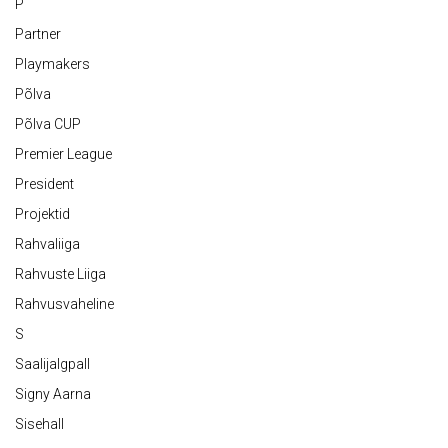
P
Partner
Playmakers
Põlva
Põlva CUP
Premier League
President
Projektid
Rahvaliiga
Rahvuste Liiga
Rahvusvaheline
S
Saalijalgpall
Signy Aarna
Sisehall