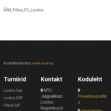
Kodulehe teostus:
www.innar.eu
Turniirid
Kontakt
Koduleht
MTÜ
Lootos Cup
Jalgpalliklubi
Privaatsuspoliitik
Lootos CUP
Lootos
a
Põlva CUP
Registrikood:
Annetamise