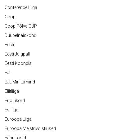
Conference Liiga
Coop
Coop Põlva CUP
Duubelnaiskond
Eesti
Eesti Jalgpall
Eesti Koondis
EJL
EJL Miniturniirid
Eliitliiga
Eriolukord
Esiliiga
Euroopa Liiga
Euroopa Meistrivõistlused
Fännireisid