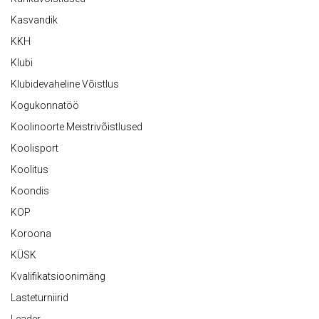
Kasvandik
KKH
Klubi
Klubidevaheline Võistlus
Kogukonnatöö
Koolinoorte Meistrivõistlused
Koolisport
Koolitus
Koondis
KOP
Koroona
KÜSK
Kvalifikatsioonimäng
Lasteturniirid