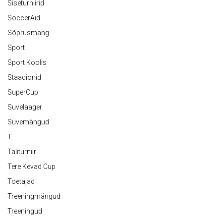
Siseturniirid
SoccerAid
Sõprusmäng
Sport
Sport Koolis
Staadionid
SuperCup
Suvelaager
Suvemängud
T
Taliturniir
Tere Kevad Cup
Toetajad
Treeningmängud
Treeningud