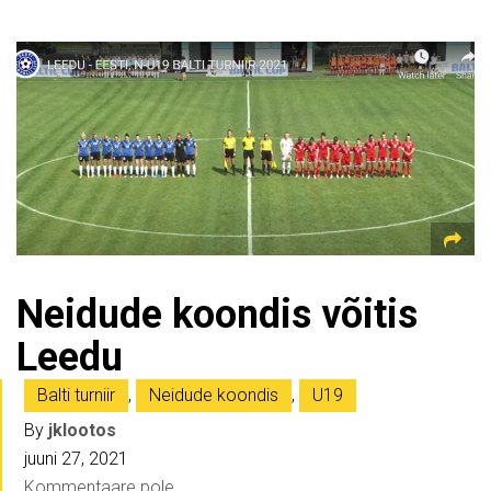
Neidude koondis võitis
Leedu
Balti turniir
,
Neidude koondis
,
U19
By
jklootos
juuni 27, 2021
Kommentaare pole