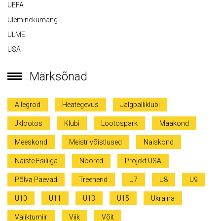
UEFA
Üleminekumäng
ULME
USA
Märksõnad
Allegrod
Heategevus
Jalgpalliklubi
Jklootos
Klubi
Lootospark
Maakond
Meeskond
Meistrivõistlused
Naiskond
Naiste Esiliiga
Noored
Projekt USA
Põlva Päevad
Treenerid
U7
U8
U9
U10
U11
U13
U15
Ukraina
Valikturniir
Viik
Võit