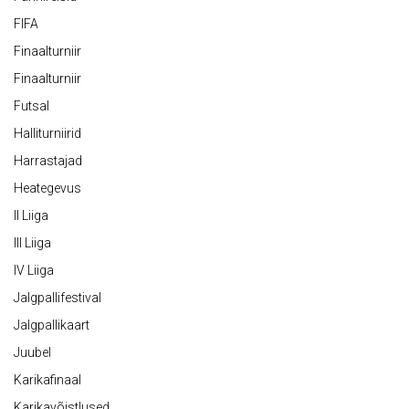
FIFA
Finaalturniir
Finaalturniir
Futsal
Halliturniirid
Harrastajad
Heategevus
II Liiga
III Liiga
IV Liiga
Jalgpallifestival
Jalgpallikaart
Juubel
Karikafinaal
Karikavõistlused