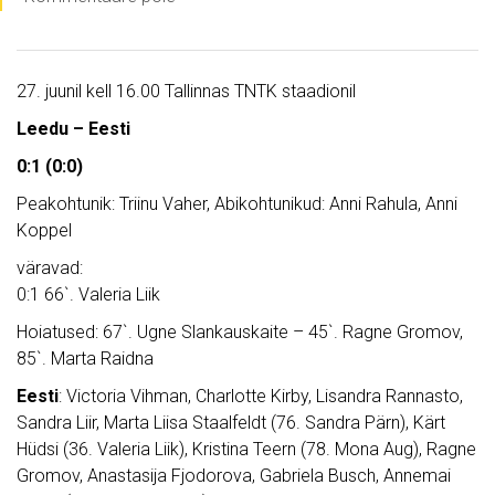
27. juunil kell 16.00 Tallinnas TNTK staadionil
Leedu – Eesti
0:1 (0:0)
Peakohtunik: Triinu Vaher, Abikohtunikud: Anni Rahula, Anni
Koppel
väravad:
0:1 66`. Valeria Liik
Hoiatused: 67`. Ugne Slankauskaite – 45`. Ragne Gromov,
85`. Marta Raidna
Eesti
: Victoria Vihman, Charlotte Kirby, Lisandra Rannasto,
Sandra Liir, Marta Liisa Staalfeldt (76. Sandra Pärn), Kärt
Hüdsi (36. Valeria Liik), Kristina Teern (78. Mona Aug), Ragne
Gromov, Anastasija Fjodorova, Gabriela Busch, Annemai