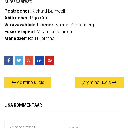
Kuressaarest)
Peatreener
: Richard Barnwell
Abitreener
: Pirjo Orn
Väravavahtide treener
: Kalmer Klettenberg
Füsioterapeut
: Maarit Junolainen
Mänedžer
: Raili Ellermaa
eelmine uudis
järgmine uudis
LISA KOMMENTAAR