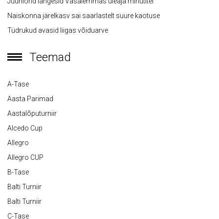
Juuniorid langesid Vasalemmas üleaja minutitel
Naiskonna järelkasv sai saarlastelt suure kaotuse
Tüdrukud avasid liigas võiduarve
Teemad
A-Tase
Aasta Parimad
Aastalõputurniir
Alcedo Cup
Allegro
Allegro CUP
B-Tase
Balti Turniir
Balti Turniir
C-Tase