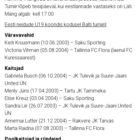
Turniir lõpeb teisipäeval, kui eestlannade vastaseks on Läti.
Mäng algab kell 17.00.
Eesti neidude U19 koondis kodusel Balti turniiril
:
Väravavahid
Keiti Kruusmann (10.06.2003) – Saku Sporting
Victoria Vihman (05.08.2004) – Tallinna FC Flora (laenul FC
Kuressaarest)
Kaitsjad
Gabriela Busch (06.10.2004) – JK Tulevik ja Suure-Jaani
United ÜN
Merily Jüris (17.04.2003) – Tartu JK Tammeka
Elise Kreuz (03.04.2004) – Saku Sporting
Sandra Liir (26.07.2003) – JK Tulevik ja Suure-Jaani United
ÜN
Annemai Lutter (21.12.2004) – Rakvere JK Tarvas
Marta Raidna (07.08.2003) – Tallinna FC Flora
Poolkaitsjad ja ründajad