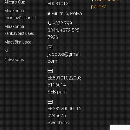
Allegro Cup
80031013
poliitika
Maakonna
Piiri tn. 5, Põlva
meistrivõistlused
+372 799
Maakonna
3344, +372 525
karikavõistlused
7926
Maavõistlused
NLT
jklootos@gmail.
4 Seasons
com
EE89101022003
5116014
SEB pank
EE28220000112
0246675
Swedbank