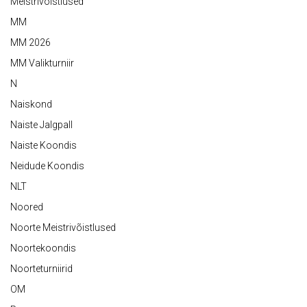
Meistrivõistlused
MM
MM 2026
MM Valikturniir
N
Naiskond
Naiste Jalgpall
Naiste Koondis
Neidude Koondis
NLT
Noored
Noorte Meistrivõistlused
Noortekoondis
Noorteturniirid
OM