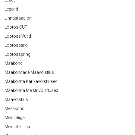
Leader
Legend
Linnastaadion
Lootos CUP
Lootose Vutid
Lootospark
Lootosspring
Maakond
Maakondade Maavõistlus
Maakonna Karikavõistlused
Maakonna Meistrivõistlused
Maavõistlus
Meeskond
Meistriliiga
Meistrite Liiga