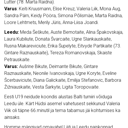
Lutter (78. Marta Raidna).
Varus
: Keiti Kruusmann, Elise Kreuz, Valeria Liik, Mona Aug,
Sandra Pärn, Keidy Pööra, Simona Põlismäe, Marta Raidna,
Loore Lehtmets, Merily Jüris, Anna-Liisa Joandi.
Leedu:
Meda Šeškute, Auste Bernotaite, Alina Špakovskaja,
Laura Kubiliute, Donata Švarcaite, Ugne Slankauskaite,
Rusna Makareviciute, Erika Šupelyte, Eitvyde Partikaite (73.
Gintare Raznauskaite), Tereza Romanovskaja, Skaiste
Petrauskaite.
Varus:
Aušrine Bikute, Deimante Bikute, Gintare
Raznauskaite, Neonile Ivanovskaja, Ugne Koryte, Eveline
Šcerbaviciute, Diana Galickaite, Emilija Stefanovic, Barbora
Žižniauskaite, Vesta Šarkyte, Ligita Toropovaite.
Eesti U19 neidude koondis alustas Balti turniiri võiduga
Leedu üle. Kärt Hüdsi asemel vahetusest sekkunud Valeria
Viik oli täpne 66.minutil ja tema tabamus jäi kohtumises ka
ainsaks.
Homme mängivad omavahel Läti ja Leedu naiskonnad.