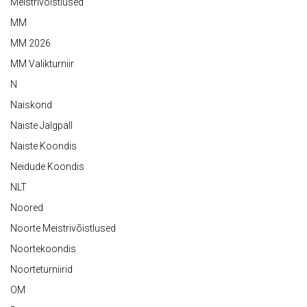
Meistrivõistlused
MM
MM 2026
MM Valikturniir
N
Naiskond
Naiste Jalgpall
Naiste Koondis
Neidude Koondis
NLT
Noored
Noorte Meistrivõistlused
Noortekoondis
Noorteturniirid
OM