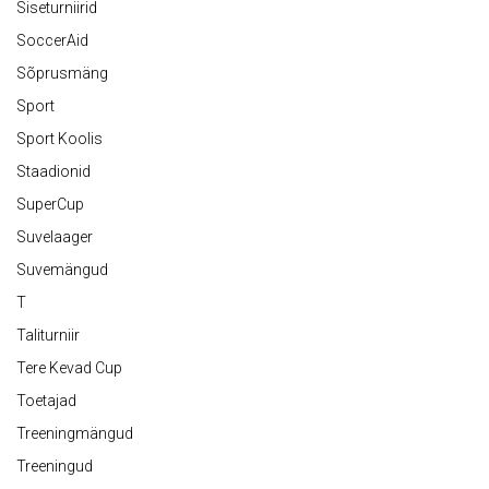
Siseturniirid
SoccerAid
Sõprusmäng
Sport
Sport Koolis
Staadionid
SuperCup
Suvelaager
Suvemängud
T
Taliturniir
Tere Kevad Cup
Toetajad
Treeningmängud
Treeningud