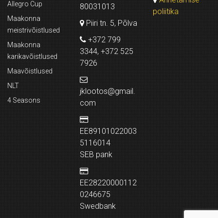
Allegro Cup
80031013
poliitika
Maakonna
Piiri tn. 5, Põlva
meistrivõistlused
+372 799
Maakonna
3344, +372 525
karikavõistlused
7926
Maavõistlused
NLT
jklootos@gmail.
4 Seasons
com
EE89101022003
5116014
SEB pank
EE28220000112
0246675
Swedbank