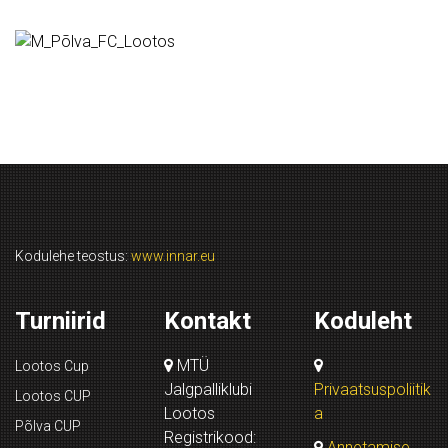
Kodulehe teostus:
www.innar.eu
Turniirid
Kontakt
Koduleht
MTÜ
Lootos Cup
Jalgpalliklubi
Privaatsuspoliitik
Lootos CUP
Lootos
a
Põlva CUP
Registrikood:
Annetamise