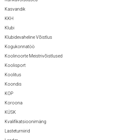
Kasvandik
KKH
Klubi
Klubidevaheline Võistlus
Kogukonnatöö
Koolinoorte Meistrivõistlused
Koolisport
Koolitus
Koondis
KOP
Koroona
KÜSK
Kvalifikatsioonimäng
Lasteturniirid