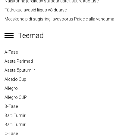
Naiskonna järelkasv sai saarlastelt suure kaotuse
Tüdrukud avasid liigas võiduarve
Meeskond pidi sügisringi avavoorus Paidele alla vanduma
Teemad
A-Tase
Aasta Parimad
Aastalõputurniir
Alcedo Cup
Allegro
Allegro CUP
B-Tase
Balti Turniir
Balti Turniir
C-Tase