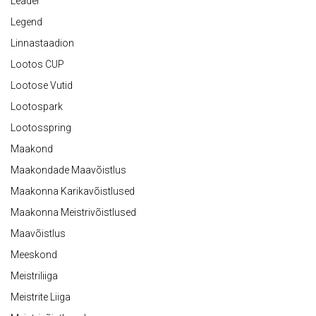
Leader
Legend
Linnastaadion
Lootos CUP
Lootose Vutid
Lootospark
Lootosspring
Maakond
Maakondade Maavõistlus
Maakonna Karikavõistlused
Maakonna Meistrivõistlused
Maavõistlus
Meeskond
Meistriliiga
Meistrite Liiga