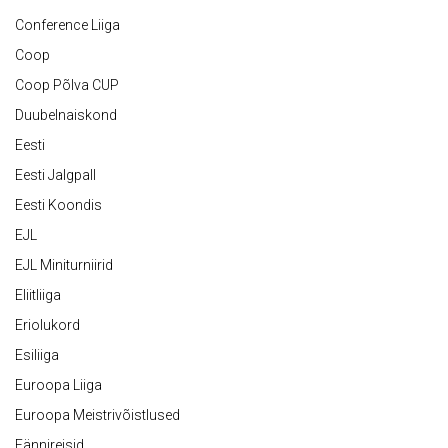
Conference Liiga
Coop
Coop Põlva CUP
Duubelnaiskond
Eesti
Eesti Jalgpall
Eesti Koondis
EJL
EJL Miniturniirid
Eliitliiga
Eriolukord
Esiliiga
Euroopa Liiga
Euroopa Meistrivõistlused
Fännireisid