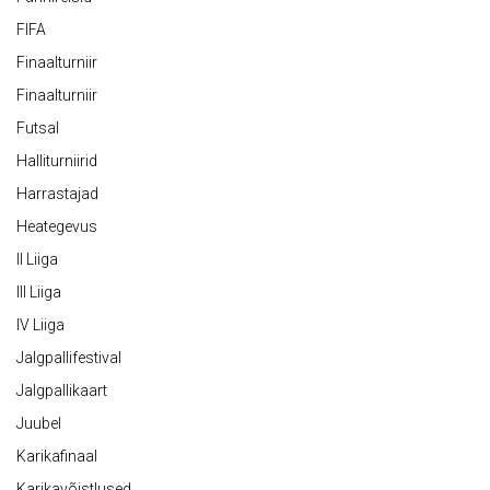
FIFA
Finaalturniir
Finaalturniir
Futsal
Halliturniirid
Harrastajad
Heategevus
II Liiga
III Liiga
IV Liiga
Jalgpallifestival
Jalgpallikaart
Juubel
Karikafinaal
Karikavõistlused