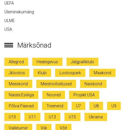
UEFA
Üleminekumäng
ULME
USA
Märksõnad
Allegrod
Heategevus
Jalgpalliklubi
Jklootos
Klubi
Lootospark
Maakond
Meeskond
Meistrivõistlused
Naiskond
Naiste Esiliiga
Noored
Projekt USA
Põlva Päevad
Treenerid
U7
U8
U9
U10
U11
U13
U15
Ukraina
Valikturniir
Viik
Võit