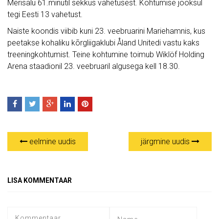
Merisalu 61.minutil sekkus vahetusest. Kohtumise jooksul
tegi Eesti 13 vahetust.
Naiste koondis viibib kuni 23. veebruarini Mariehamnis, kus
peetakse kohaliku kõrgliigaklubi Åland Unitedi vastu kaks
treeningkohtumist. Teine kohtumine toimub Wiklöf Holding
Arena staadionil 23. veebruaril algusega kell 18.30.
eelmine uudis
järgmine uudis
LISA KOMMENTAAR