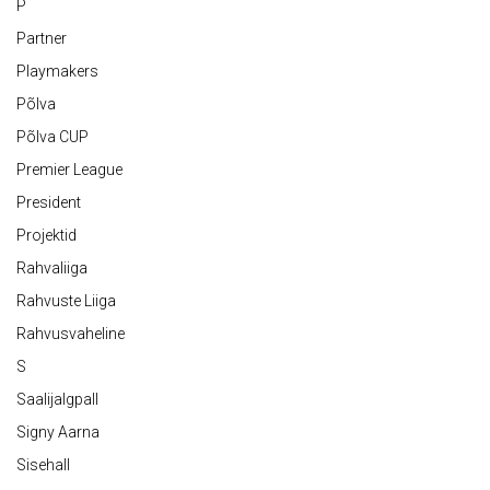
P
Partner
Playmakers
Põlva
Põlva CUP
Premier League
President
Projektid
Rahvaliiga
Rahvuste Liiga
Rahvusvaheline
S
Saalijalgpall
Signy Aarna
Sisehall