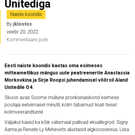
Unitediga
Naiste koondis
By
jklootos
veebr 20, 2022
Kommentaare pole
Eesti naiste koondis kaotas oma esimeses
mitteametlikus mängus uute peatreenerite Anastassia
Morkovkina ja Sirje Roopsi juhendamisel võõrsil Aland
Unitedile 0:4.
Skoori avas Soome mullune pronksinaiskond esimese
poolaja eelviimasel minutil, kolm tabamust lisati teisel
kolmveerandtunnil.
Väljakul käisid ka kõik välismaal pallivad eksallegrod. Signy
Aarna ja Renate-Ly Mehevets alustasid algkoosseisus, Liisa