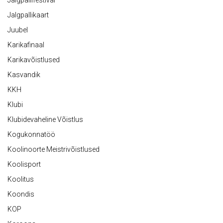
Jalgpallifestival
Jalgpallikaart
Juubel
Karikafinaal
Karikavõistlused
Kasvandik
KKH
Klubi
Klubidevaheline Võistlus
Kogukonnatöö
Koolinoorte Meistrivõistlused
Koolisport
Koolitus
Koondis
KOP