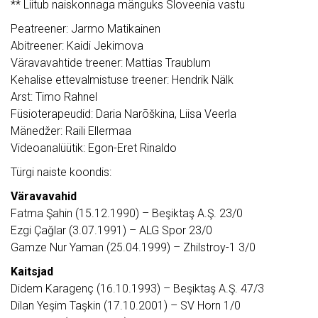
** Liitub naiskonnaga mänguks Sloveenia vastu
Peatreener: Jarmo Matikainen
Abitreener: Kaidi Jekimova
Väravavahtide treener: Mattias Traublum
Kehalise ettevalmistuse treener: Hendrik Nälk
Arst: Timo Rahnel
Füsioterapeudid: Daria Narõškina, Liisa Veerla
Mänedžer: Raili Ellermaa
Videoanalüütik: Egon-Eret Rinaldo
Türgi naiste koondis:
Väravavahid
Fatma Şahin (15.12.1990) – Beşiktaş A.Ş. 23/0
Ezgi Çağlar (3.07.1991) – ALG Spor 23/0
Gamze Nur Yaman (25.04.1999) – Zhilstroy-1 3/0
Kaitsjad
Didem Karagenç (16.10.1993) – Beşiktaş A.Ş. 47/3
Dilan Yeşim Taşkin (17.10.2001) – SV Horn 1/0