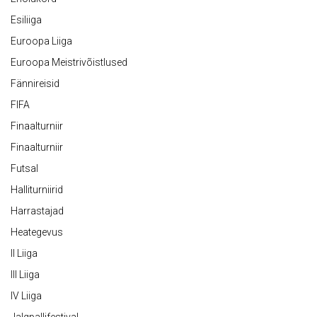
Esiliiga
Euroopa Liiga
Euroopa Meistrivõistlused
Fännireisid
FIFA
Finaalturniir
Finaalturniir
Futsal
Halliturniirid
Harrastajad
Heategevus
II Liiga
III Liiga
IV Liiga