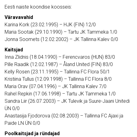
Eesti naiste koondise koosseis:
Väravavahid
Karina Kork (23.02.1995) – HJK (FIN) 12/0
Maria Sootak (29.10.1990) – Tartu JK Tammeka 1/0
Jonna Soomets (12.02.2002) – JK Tallinna Kalev 0/0
Kaitsjad
Inna Zlidnis (18.04.1990) – Ferencvaros (HUN) 83/0
Pille Raadik (12.02.1987) – Åland United (FIN) 83/0
Kelly Rosen (23.11.1995) – Tallinna FC Flora 50/1
Kristiina Tullus (12.09.1998) – Tallinna FC Flora 8/0
Maria Orav (07.04.1996) – JK Tallinna Kalev 7/0
Rahel Repkin (17.06.1998) – Tartu JK Tammeka 1/0
Sandra Liir (26.07.2003) – JK Tulevik ja Suure-Jaani Unitedi
ÜN 0/0
Anastasija Fjodorova (02.08.2003) – Tallinna FC Ajaxi ja
Paide LN ÜN 0/0
Poolkaitsjad ja ründajad