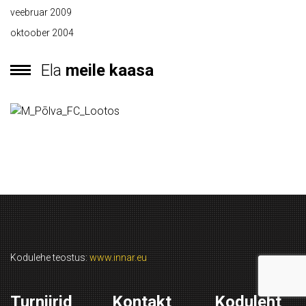
veebruar 2009
oktoober 2004
Ela
meile kaasa
Kodulehe teostus:
www.innar.eu
Turniirid
Kontakt
Koduleht