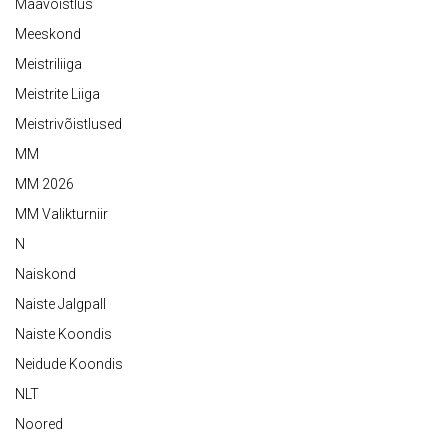
Maavõistlus
Meeskond
Meistriliiga
Meistrite Liiga
Meistrivõistlused
MM
MM 2026
MM Valikturniir
N
Naiskond
Naiste Jalgpall
Naiste Koondis
Neidude Koondis
NLT
Noored