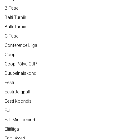
B-Tase
Balti Turniir
Balti Turniir
C-Tase
Conference Liiga
Coop
Coop Põlva CUP
Duubelnaiskond
Eesti
Eesti Jalgpall
Eesti Koondis
EJL
EJL Miniturniirid
Eliitliiga
Eriolukord