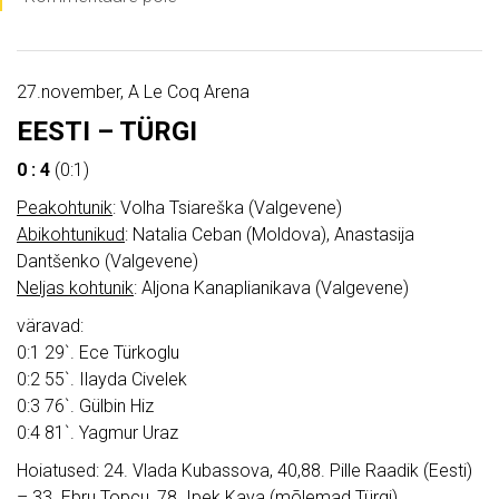
27.november, A Le Coq Arena
EESTI – TÜRGI
0 : 4
(0:1)
Peakohtunik
: Volha Tsiareška (Valgevene)
Abikohtunikud
: Natalia Ceban (Moldova), Anastasija
Dantšenko (Valgevene)
Neljas kohtunik
: Aljona Kanaplianikava (Valgevene)
väravad:
0:1 29`. Ece Türkoglu
0:2 55`. Ilayda Civelek
0:3 76`. Gülbin Hiz
0:4 81`. Yagmur Uraz
Hoiatused: 24. Vlada Kubassova, 40,88. Pille Raadik (Eesti)
– 33. Ebru Topcu, 78. Ipek Kaya (mõlemad Türgi)