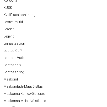
Koroona
KÜSK
Kvalifikatsioonimäng
Lasteturniirid
Leader
Legend
Linnastaadion
Lootos CUP
Lootose Vutid
Lootospark
Lootosspring
Maakond
Maakondade Maavõistlus
Maakonna Karikavõistlused
Maakonna Meistrivõistlused