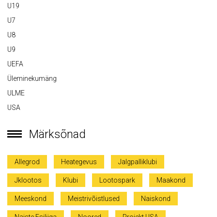
U19
U7
U8
U9
UEFA
Üleminekumäng
ULME
USA
Märksõnad
Allegrod
Heategevus
Jalgpalliklubi
Jklootos
Klubi
Lootospark
Maakond
Meeskond
Meistrivõistlused
Naiskond