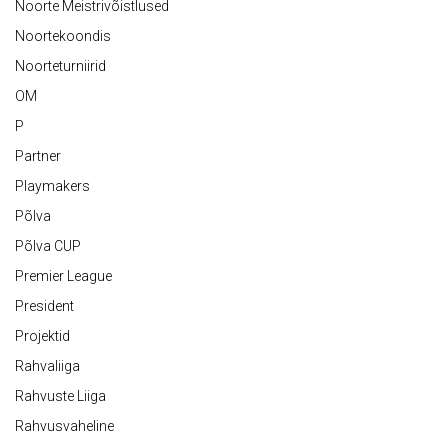
Noorte Meistrivõistlused
Noortekoondis
Noorteturniirid
OM
P
Partner
Playmakers
Põlva
Põlva CUP
Premier League
President
Projektid
Rahvaliiga
Rahvuste Liiga
Rahvusvaheline