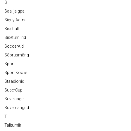
S
Saalijalgpall
Signy Aarna
Sisehall
Siseturniirid
SoccerAid
Sõprusmäng
Sport
Sport Koolis
Staadionid
SuperCup
Suvelaager
Suvemängud
T
Taliturniir