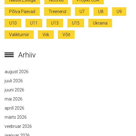
Naiste Esiliiga
Noored
Projekt USA
Põlva Päevad
Treenerid
U7
U8
U9
U10
U11
U13
U15
Ukraina
Valikturniir
Viik
Võit
Arhiiv
august 2026
juuli 2026
juuni 2026
mai 2026
aprill 2026
märts 2026
veebruar 2026
jaanuar 2026