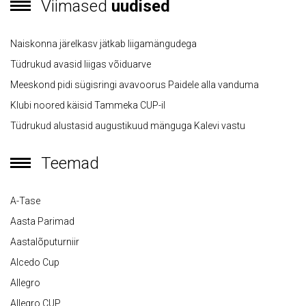
Viimased
uudised
Naiskonna järelkasv jätkab liigamängudega
Tüdrukud avasid liigas võiduarve
Meeskond pidi sügisringi avavoorus Paidele alla vanduma
Klubi noored käisid Tammeka CUP-il
Tüdrukud alustasid augustikuud mänguga Kalevi vastu
Teemad
A-Tase
Aasta Parimad
Aastalõputurniir
Alcedo Cup
Allegro
Allegro CUP