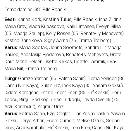
Eemaldamine: 88`.Pille Raadik
Eesti
: Karina Kork, Kristiina Tullus, Pille Raadik, Inna Zlidnis,
Maria Orav, Vlada Kubassova, Kairi Himanen, Evelyn Šilina
(65. Maarja Saulep), Kelly Rosen (65. Renate-Ly Mehevets),
Kristina Bannikova, Signy Aarna (76. Emma Treiberg).
Varus
: Maria Sootak, Jonna Soomets, Sandra Liir, Maarja
Saulep, Anastasija Fjodorova, Renate-Ly Mehevets, Grete
Daut, Marie Heleen Lisette Kikkas, Lisette Tammik, Eva-
Maria Niit, Emma Treiberg.
Türgi
: Gamze Yaman (86. Fatma Sahin), Berna Yeniceri (86.
Cansu Nur Kaya), Gülbin Hiz, Ipek Kaya (85. Yasam Göksu),
Didem Karagenc, Emine Ecem Esen (86. Elif Keskin), Ebru
Topcu, Birgül Sadikoglu, Ece Türkoglu, Ilayda Civelek (75.
Arzu Karabulut), Yagmur Uraz.
Varus
: Fatma Sahin, Ezgi Caglar, Dilan Yesim Taskin, Yasam
Göksu, Derya Arhan, Ecem Cümert, Melike Öztürk, Sedanur
Incik, Arzu Karabulut, Elif Keskin, Irem Eren, Cansu Nur Kaya.