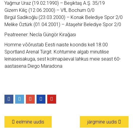
Yağmur Uraz (19.02.1990) – Beşiktaş A.Ş. 35/19
Gizem Kiliç (12.06.2000) – VfL Bochum 0/0
Birgül Sadikoğlu (23.03.2000) – Konak Belediye Spor 2/0
Melike Öztürk (01.04.2001) – Ataşehir Belediye Spor 2/0
Peatreener: Necla Güngör Kırağası
Homme võõrustab Eesti naiste koondis kell 18.00
Sportland Arenal Türgit. Kohtumine algab minutilise
leinaseisakuga, sest kolmapäeval lahkus meie seast 60-
aastasena Diego Maradona
eelmine uudis
järgmine uudis