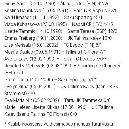
Signy Aarna (04.10.1990) – Åland United (FIN) 92/26
Kristina Bannikova (15.06.1991) – Pärnu JK Vaprus 72/6
Kairi Himanen (11.11.1992) – Saku Sporting 45/1
Vlada Kubassova (23.08.1995) – Napoli CF (ITA) 44/5
Lisette Tammik (14.10.1998) – Santa Teresa (ESP) 42/2
Emma Treiberg (19.11.2000) – JK Tallinna Kalev 13/0
Liisa Merisalu (15.01.2002) – FC Espoo (FIN) 8/1
Maarja Saulep (09.05.1991) – Tallinna FC Flora 7/1
Ave-Lii Laas (12.02.1999) – Põlva FC Lootos 7/0**
Renate-Ly Mehevets (02.03.1999) – Sporting de Charleroi
(BEL) 7/0
Grete Daut (04.01.2000) – Saku Sporting 5/0*
Evelyn Šilina (05.04.2001) – JK Tallinna Kalev (laenul KSK
Štrommist) 4/0
Eva-Maria Niit (05.02.2002) – Tartu JK Tammeka 0/0
Marie Heleen Lisette Kikkas (17.06.1996) – JK Tallinna
Kalev (laenul Tallinna FC Florast) 0/0
* Kuulub koosseisu vaid esimeses mängus Türgi vastu