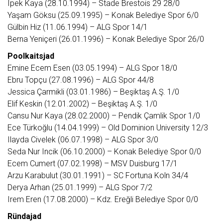
Ipek Kaya (28.10.1994) – Stade Brestois 29 28/0
Yaşam Göksu (25.09.1995) – Konak Belediye Spor 6/0
Gülbin Hiz (11.06.1994) – ALG Spor 14/1
Berna Yeniçeri (26.01.1996) – Konak Belediye Spor 26/0
Poolkaitsjad
Emine Ecem Esen (03.05.1994) – ALG Spor 18/0
Ebru Topçu (27.08.1996) – ALG Spor 44/8
Jessica Çarmikli (03.01.1986) – Beşiktaş A.Ş. 1/0
Elif Keskin (12.01.2002) – Beşiktaş A.Ş. 1/0
Cansu Nur Kaya (28.02.2000) – Pendik Çamlik Spor 1/0
Ece Türkoğlu (14.04.1999) – Old Dominion University 12/3
Ilayda Civelek (06.07.1998) – ALG Spor 3/0
Seda Nur Incik (06.10.2000) – Konak Belediye Spor 0/0
Ecem Cumert (07.02.1998) – MSV Duisburg 17/1
Arzu Karabulut (30.01.1991) – SC Fortuna Koln 34/4
Derya Arhan (25.01.1999) – ALG Spor 7/2
Irem Eren (17.08.2000) – Kdz. Ereğli Belediye Spor 0/0
Ründajad