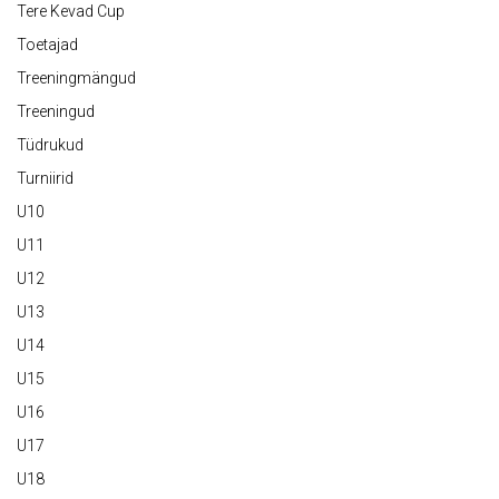
Tere Kevad Cup
Toetajad
Treeningmängud
Treeningud
Tüdrukud
Turniirid
U10
U11
U12
U13
U14
U15
U16
U17
U18