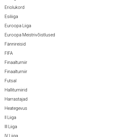
Eriolukord
Esiliiga
Euroopa Liiga
Euroopa Meistrivõistlused
Fännireisid
FIFA
Finaalturniir
Finaalturniir
Futsal
Halliturniirid
Harrastajad
Heategevus
II Liiga
III Liiga
IV Liiga