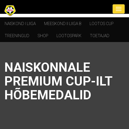
NAISKOND I LIIGA
MEESKOND II LIIGA B
LOOTOS CUP
TREENINGUD
SHOP
LOOTOSPARK
TOETAJAD
NAISKONNALE
PREMIUM CUP-ILT
HÕBEMEDALID