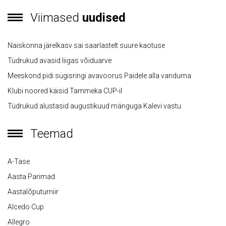
Viimased
uudised
Naiskonna järelkasv sai saarlastelt suure kaotuse
Tüdrukud avasid liigas võiduarve
Meeskond pidi sügisringi avavoorus Paidele alla vanduma
Klubi noored käisid Tammeka CUP-il
Tüdrukud alustasid augustikuud mänguga Kalevi vastu
Teemad
A-Tase
Aasta Parimad
Aastalõputurniir
Alcedo Cup
Allegro