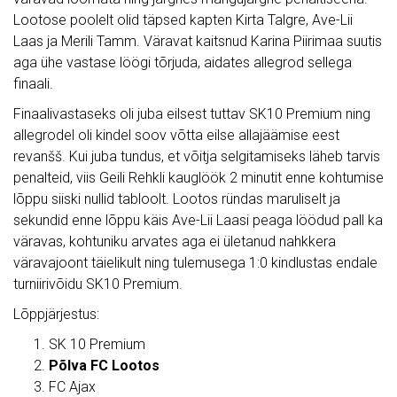
Lootose poolelt olid täpsed kapten Kirta Talgre, Ave-Lii
Laas ja Merili Tamm. Väravat kaitsnud Karina Piirimaa suutis
aga ühe vastase löögi tõrjuda, aidates allegrod sellega
finaali.
Finaalivastaseks oli juba eilsest tuttav SK10 Premium ning
allegrodel oli kindel soov võtta eilse allajäämise eest
revanšš. Kui juba tundus, et võitja selgitamiseks läheb tarvis
penalteid, viis Geili Rehkli kauglöök 2 minutit enne kohtumise
lõppu siiski nullid tabloolt. Lootos ründas maruliselt ja
sekundid enne lõppu käis Ave-Lii Laasi peaga löödud pall ka
väravas, kohtuniku arvates aga ei ületanud nahkkera
väravajoont täielikult ning tulemusega 1:0 kindlustas endale
turniirivõidu SK10 Premium.
Lõppjärjestus:
SK 10 Premium
Põlva FC Lootos
FC Ajax