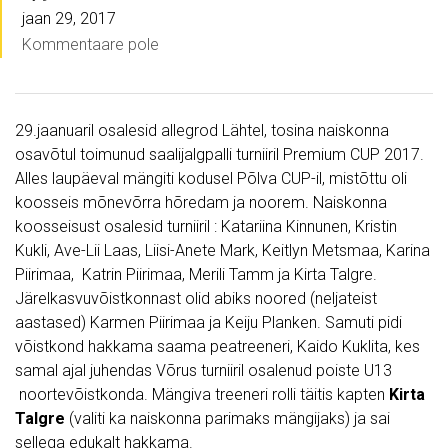
jaan 29, 2017
Kommentaare pole
29.jaanuaril osalesid allegrod Lähtel, tosina naiskonna
osavõtul toimunud saalijalgpalli turniiril Premium CUP 2017.
Alles laupäeval mängiti kodusel Põlva CUP-il, mistõttu oli
koosseis mõnevõrra hõredam ja noorem. Naiskonna
koosseisust osalesid turniiril : Katariina Kinnunen, Kristin
Kukli, Ave-Lii Laas, Liisi-Anete Mark, Keitlyn Metsmaa, Karina
Piirimaa, Katrin Piirimaa, Merili Tamm ja Kirta Talgre.
Järelkasvuvõistkonnast olid abiks noored (neljateist
aastased) Karmen Piirimaa ja Keiju Planken. Samuti pidi
võistkond hakkama saama peatreeneri, Kaido Kuklita, kes
samal ajal juhendas Võrus turniiril osalenud poiste U13
noortevõistkonda. Mängiva treeneri rolli täitis kapten
Kirta
Talgre
(valiti ka naiskonna parimaks mängijaks) ja sai
sellega edukalt hakkama.