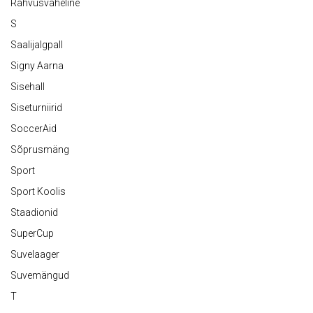
Rahvusvaheline
S
Saalijalgpall
Signy Aarna
Sisehall
Siseturniirid
SoccerAid
Sõprusmäng
Sport
Sport Koolis
Staadionid
SuperCup
Suvelaager
Suvemängud
T