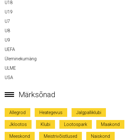
U18
U19
U7
U8
U9
UEFA
Üleminekumäng
ULME
USA
Märksõnad
Allegrod
Heategevus
Jalgpalliklubi
Jklootos
Klubi
Lootospark
Maakond
Meeskond
Meistrivõistlused
Naiskond