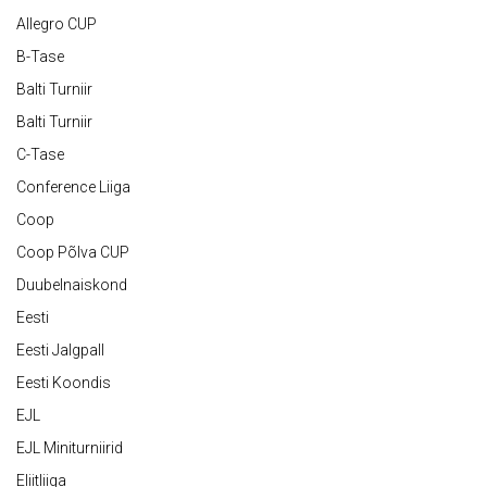
Allegro CUP
B-Tase
Balti Turniir
Balti Turniir
C-Tase
Conference Liiga
Coop
Coop Põlva CUP
Duubelnaiskond
Eesti
Eesti Jalgpall
Eesti Koondis
EJL
EJL Miniturniirid
Eliitliiga