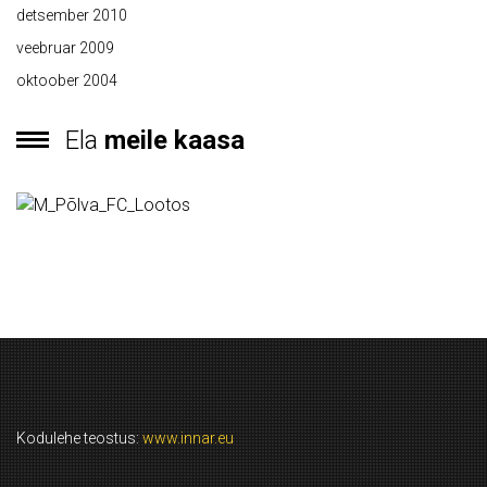
detsember 2010
veebruar 2009
oktoober 2004
Ela
meile kaasa
Kodulehe teostus:
www.innar.eu