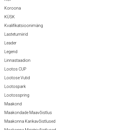
Koroona
KÜSK
Kvalifikatsioonimäng
Lasteturniirid
Leader
Legend
Linnastaadion
Lootos CUP
Lootose Vutid
Lootospark
Lootosspring
Maakond
Maakondade Maavõistlus
Maakonna Karikavõistlused
Maakonna Meistrivõistlused