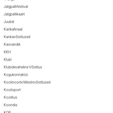
Jalgpallifestival
Jalgpallikaart
Juubel
Karikafinaal
Karikavõistlused
Kasvandik
KKH
Klubi
Klubidevaheline Võistlus
Kogukonnatöö
Koolinoorte Meistrivõistlused
Koolisport
Koolitus
Koondis
KOP