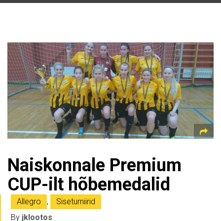
Naiskonnale Premium
CUP-ilt hõbemedalid
Allegro
,
Siseturniirid
By
jklootos