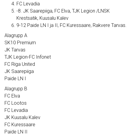
FC Levadia
-8. JK Saarepiiga, FC Elva, TJK Legion /LNSK
Krestsatik, Kuusalu Kalev
9-12 Paide LN I ja II, FC Kuressaare, Rakvere Tarvas.
Alagrupp A
SK10 Premium
JK Tarvas
TJK Legion-FC Infonet
FC Riga United
JK Saarepiiga
Paide LN I
Alagrupp B
FC Elva
FC Lootos
FC Levadia
JK Kuusalu Kalev
FC Kuressaare
Paide LN II