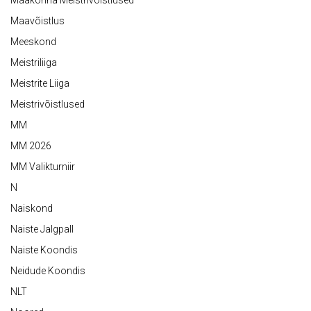
Maavõistlus
Meeskond
Meistriliiga
Meistrite Liiga
Meistrivõistlused
MM
MM 2026
MM Valikturniir
N
Naiskond
Naiste Jalgpall
Naiste Koondis
Neidude Koondis
NLT