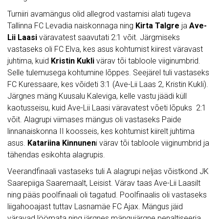
Turniiri avamängus olid allegrod vastamisi alati tugeva
Tallinna FC Levadia naiskonnaga ning
Kirta Talgre
ja
Ave-
Lii Laasi
väravatest saavutati 2:1 võit. Järgmiseks
vastaseks oli FC Elva, kes asus kohtumist kiirest väravast
juhtima, kuid
Kristin Kukli
värav tõi tabloole viiginumbrid.
Selle tulemusega kohtumine lõppes. Seejärel tuli vastaseks
FC Kuressaare, kes võideti 3:1 (Ave-Lii Laas 2, Kristin Kukli).
Järgnes mäng Kuusalu Kaleviga, kelle vastu jäädi küll
kaotusseisu, kuid Ave-Lii Laasi väravatest võeti lõpuks 2:1
võit. Alagrupi viimases mängus oli vastaseks Paide
linnanaiskonna II koosseis, kes kohtumist kiirelt juhtima
asus.
Katariina Kinnunen
i värav tõi tabloole viiginumbrid ja
tähendas esikohta alagrupis.
Veerandfinaali vastaseks tuli A alagrupi neljas võistkond JK
Saarepiiga Saaremaalt, Leisist. Värav taas Ave-Lii Laasilt
ning pääs poolfinaali oli tagatud. Poolfinaalis oli vastaseks
liigahooajast tuttav Lasnamäe FC Ajax. Mängus jäid
väravad löömata ning järgnes mängujärgne penaltiseeria.