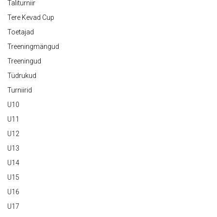
Taliturniir
Tere Kevad Cup
Toetajad
Treeningmängud
Treeningud
Tüdrukud
Turniirid
U10
U11
U12
U13
U14
U15
U16
U17