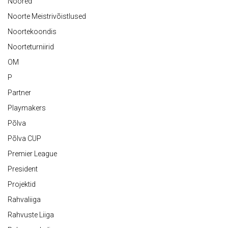
Noored
Noorte Meistrivõistlused
Noortekoondis
Noorteturniirid
OM
P
Partner
Playmakers
Põlva
Põlva CUP
Premier League
President
Projektid
Rahvaliiga
Rahvuste Liiga