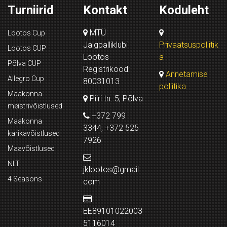
Turniirid
Kontakt
Koduleht
MTÜ
Lootos Cup
Jalgpalliklubi
Privaatsuspoliitik
Lootos CUP
Lootos
a
Põlva CUP
Registrikood:
Annetamise
Allegro Cup
80031013
poliitika
Maakonna
Piiri tn. 5, Põlva
meistrivõistlused
+372 799
Maakonna
3344, +372 525
karikavõistlused
7926
Maavõistlused
NLT
jklootos@gmail.
4 Seasons
com
EE89101022003
5116014