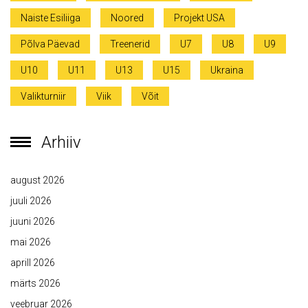
Naiste Esiliiga
Noored
Projekt USA
Põlva Päevad
Treenerid
U7
U8
U9
U10
U11
U13
U15
Ukraina
Valikturniir
Viik
Võit
Arhiiv
august 2026
juuli 2026
juuni 2026
mai 2026
aprill 2026
märts 2026
veebruar 2026