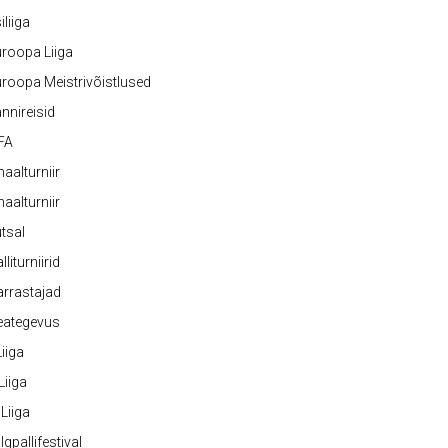
iliiga
roopa Liiga
roopa Meistrivõistlused
nnireisid
FA
naalturniir
naalturniir
tsal
lliturniirid
rrastajad
eategevus
 Liiga
 Liiga
 Liiga
lgpallifestival