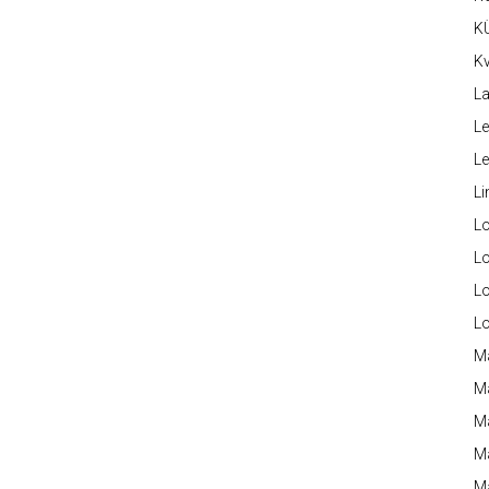
K
Kv
La
Le
L
Li
L
Lo
L
L
M
M
M
Ma
M