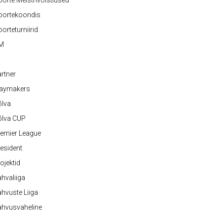
orte Meistrivõistlused
oortekoondis
orteturniirid
M
rtner
laymakers
õlva
õlva CUP
emier League
esident
ojektid
hvaliiga
hvuste Liiga
ahvusvaheline