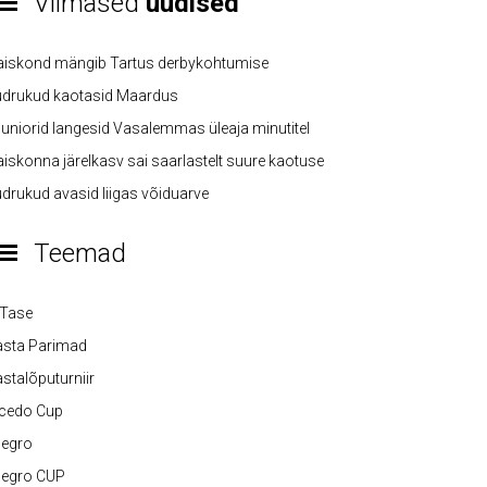
Viimased
uudised
aiskond mängib Tartus derbykohtumise
üdrukud kaotasid Maardus
uniorid langesid Vasalemmas üleaja minutitel
iskonna järelkasv sai saarlastelt suure kaotuse
drukud avasid liigas võiduarve
Teemad
-Tase
asta Parimad
stalõputurniir
lcedo Cup
legro
legro CUP