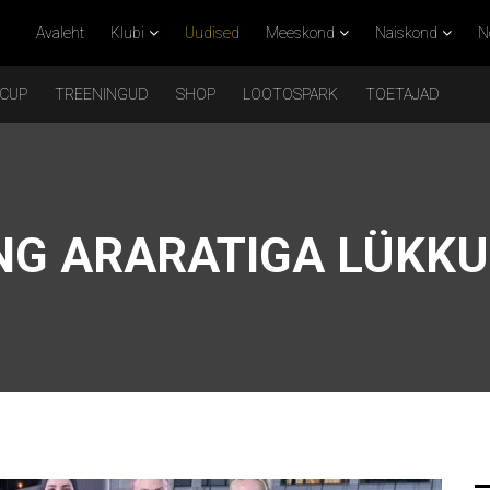
Avaleht
Klubi
Uudised
Meeskond
Naiskond
N
 CUP
TREENINGUD
SHOP
LOOTOSPARK
TOETAJAD
G ARARATIGA LÜKKU