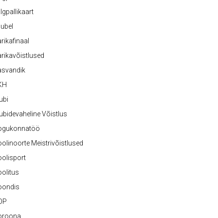
lgpallikaart
ubel
rikafinaal
rikavõistlused
asvandik
KH
ubi
ubidevaheline Võistlus
ogukonnatöö
olinoorte Meistrivõistlused
olisport
olitus
oondis
OP
oroona