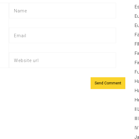
Es
Eu
Eu
Fä
FI
Fi
Fi
Fu
Ha
Ha
H
II
III
IV
Ja