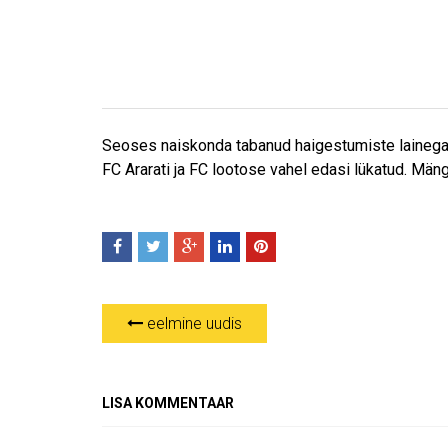
Seoses naiskonda tabanud haigestumiste lainega o
FC Ararati ja FC lootose vahel edasi lükatud. Mä
eelmine uudis
LISA KOMMENTAAR