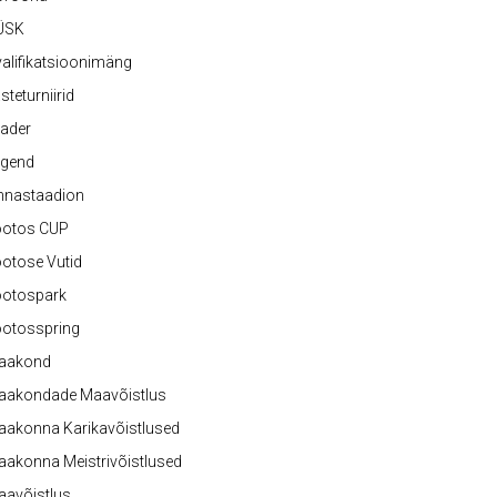
ÜSK
alifikatsioonimäng
steturniirid
ader
egend
nnastaadion
ootos CUP
otose Vutid
ootospark
ootosspring
aakond
aakondade Maavõistlus
aakonna Karikavõistlused
akonna Meistrivõistlused
aavõistlus