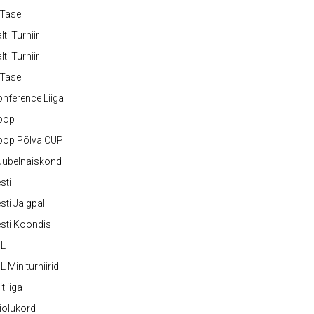
-Tase
lti Turniir
lti Turniir
-Tase
nference Liiga
oop
oop Põlva CUP
uubelnaiskond
sti
sti Jalgpall
sti Koondis
JL
L Miniturniirid
itliiga
iolukord