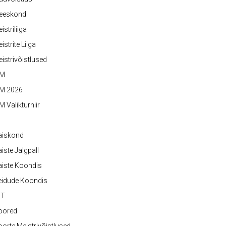
eeskond
istriliiga
istrite Liiga
istrivõistlused
M
M 2026
 Valikturniir
aiskond
iste Jalgpall
iste Koondis
eidude Koondis
LT
oored