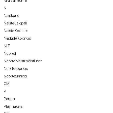
MM Valikturniir
N
Naiskond
Naiste Jalgpall
Naiste Koondis
Neidude Koondis
NLT
Noored
Noorte Meistrivõistlused
Noortekoondis
Noorteturniirid
OM
P
Partner
Playmakers