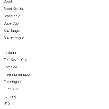
Sport
Sport Koolis
Staadionid
SuperCup
Suvelaager
Suvemängud
T
Taliturniir
Tere Kevad Cup
Toetajad
Treeningmängud
Treeningud
Tüdrukud
Turniirid
U10