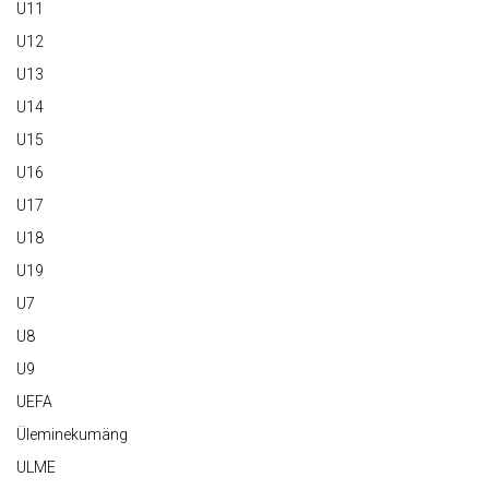
U11
U12
U13
U14
U15
U16
U17
U18
U19
U7
U8
U9
UEFA
Üleminekumäng
ULME