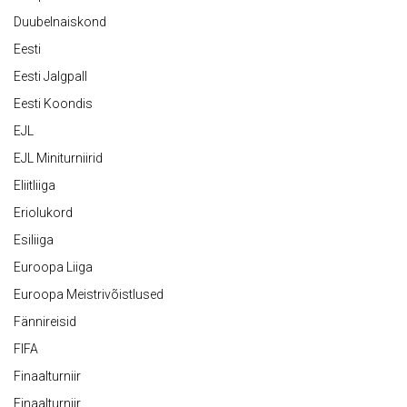
Duubelnaiskond
Eesti
Eesti Jalgpall
Eesti Koondis
EJL
EJL Miniturniirid
Eliitliiga
Eriolukord
Esiliiga
Euroopa Liiga
Euroopa Meistrivõistlused
Fännireisid
FIFA
Finaalturniir
Finaalturniir