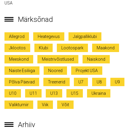
USA
Märksõnad
Allegrod
Heategevus
Jalgpalliklubi
Jklootos
Klubi
Lootospark
Maakond
Meeskond
Meistrivõistlused
Naiskond
Naiste Esiliiga
Noored
Projekt USA
Põlva Päevad
Treenerid
U7
U8
U9
U10
U11
U13
U15
Ukraina
Valikturniir
Viik
Võit
Arhiiv