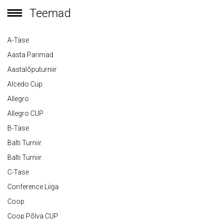
Teemad
A-Tase
Aasta Parimad
Aastalõputurniir
Alcedo Cup
Allegro
Allegro CUP
B-Tase
Balti Turniir
Balti Turniir
C-Tase
Conference Liiga
Coop
Coop Põlva CUP