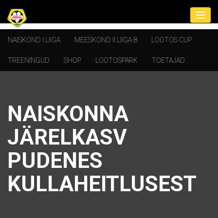
NAISKOND I LIIGA
MEESKOND II LIIGA B
LOOTOS CUP
TREENINGUD
SHOP
LOOTOSPARK
TOETAJAD
NAISKONNA
JÄRELKASV
PUDENES
KULLAHEITLUSEST