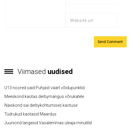
Viimased
uudised
U13 noored said Puhjast väärt võidupunktid
Meeskond kaotas derbymängus võrukatele
Naiskond sai derbykohtumises kaotuse
Tüdrukud kaotasid Maardus
Juuniorid langesid Vasalemmas üleaja minutitel