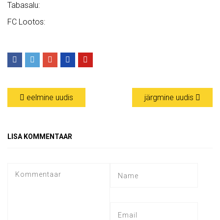
Tabasalu:
FC Lootos:
eelmine uudis
järgmine uudis
LISA KOMMENTAAR