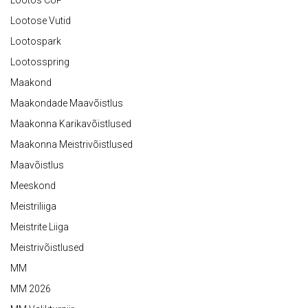
Lootos CUP
Lootose Vutid
Lootospark
Lootosspring
Maakond
Maakondade Maavõistlus
Maakonna Karikavõistlused
Maakonna Meistrivõistlused
Maavõistlus
Meeskond
Meistriliiga
Meistrite Liiga
Meistrivõistlused
MM
MM 2026