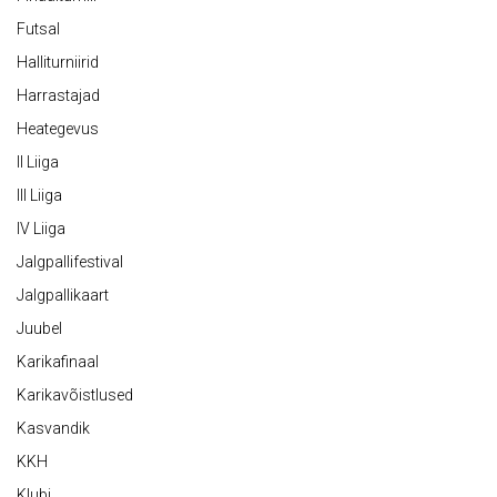
Futsal
Halliturniirid
Harrastajad
Heategevus
II Liiga
III Liiga
IV Liiga
Jalgpallifestival
Jalgpallikaart
Juubel
Karikafinaal
Karikavõistlused
Kasvandik
KKH
Klubi