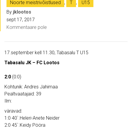
Noorte meistrivõistlused
,
T
,
U15
By
jklootos
sept 17, 2017
Kommentaare pole
17.september kell 11.30, Tabasalu T U15
Tabasalu JK – FC Lootos
2:0
(0:0)
Kohtunik: Andres Jahimaa
Pealtvaatajaid: 39
Ilm:
väravad:
1:0 40`.Heleri-Anete Neider
2:0 45`.Keidy Pööra