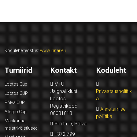
Kodulehe teostus:
www.innar.eu
Turniirid
Kontakt
Koduleht
MTÜ
Lootos Cup
Jalgpalliklubi
Privaatsuspoliitik
Lootos CUP
Lootos
a
Põlva CUP
Registrikood:
Annetamise
Allegro Cup
80031013
poliitika
Maakonna
Piiri tn. 5, Põlva
meistrivõistlused
+372 799