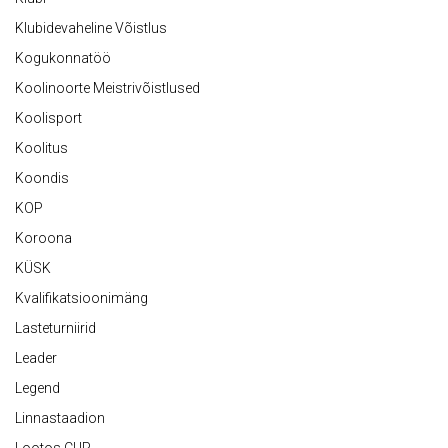
Klubidevaheline Võistlus
Kogukonnatöö
Koolinoorte Meistrivõistlused
Koolisport
Koolitus
Koondis
KOP
Koroona
KÜSK
Kvalifikatsioonimäng
Lasteturniirid
Leader
Legend
Linnastaadion