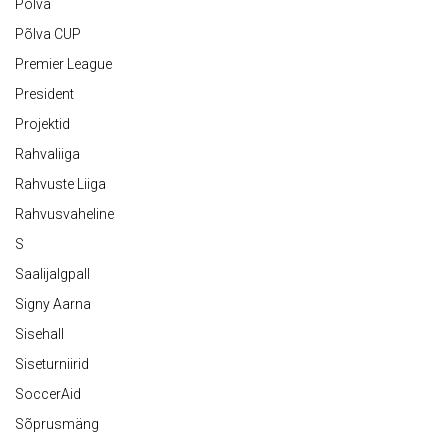
Põlva
Põlva CUP
Premier League
President
Projektid
Rahvaliiga
Rahvuste Liiga
Rahvusvaheline
S
Saalijalgpall
Signy Aarna
Sisehall
Siseturniirid
SoccerAid
Sõprusmäng