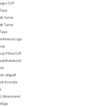
legro CUP
-Tase
lti Turniir
lti Turniir
-Tase
nference Liiga
oop
oop Põlva CUP
uubelnaiskond
sti
sti Jalgpall
sti Koondis
JL
L Miniturniirid
itliiga