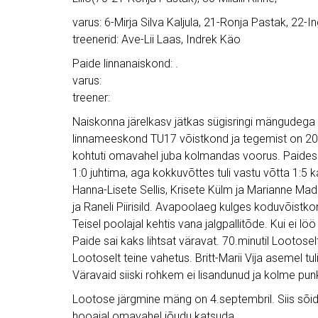
varus: 6-Mirja Silva Kaljula, 21-Ronja Pastak, 22-
treenerid: Ave-Lii Laas, Indrek Käo
Paide linnanaiskond: .
varus:
treener:
Naiskonna järelkasv jätkas sügisringi mängudega t
linnameeskond TU17 võistkond ja tegemist on 20
kohtuti omavahel juba kolmandas voorus. Paides
1:0 juhtima, aga kokkuvõttes tuli vastu võtta 1:
Hanna-Lisete Sellis, Krisete Külm ja Marianne Ma
ja Raneli Piirisild. Avapoolaeg kulges koduvõistk
Teisel poolajal kehtis vana jalgpallitõde. Kui ei löö 
Paide sai kaks lihtsat väravat. 70.minutil Lootosel
Lootoselt teine vahetus. Britt-Marii Vija asemel tu
Väravaid siiski rohkem ei lisandunud ja kolme punkt
Lootose järgmine mäng on 4.septembril. Siis sõi
hooajal omavahel jõudu katsuda.