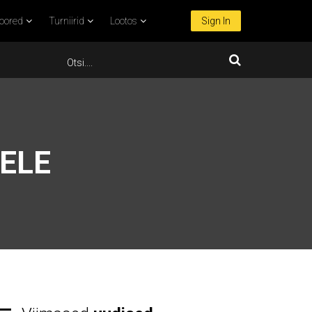
oored
Turniirid
Lootos
Sign In
ELE