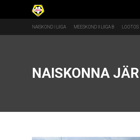
NAISKOND I LIIGA
MEESKOND II LIIGA B
LOOTOS
NAISKONNA JÄR