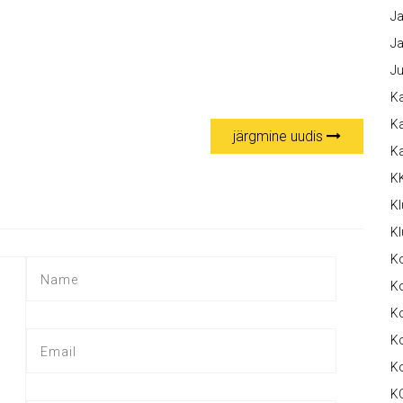
Ja
Ja
Ju
Ka
Ka
järgmine uudis
K
K
Kl
Kl
K
Ko
Ko
Ko
K
K