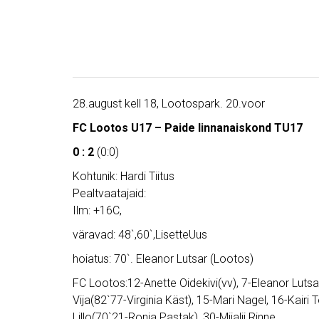
28.august kell 18, Lootospark. 20.voor
FC Lootos U17 – Paide linnanaiskond TU17
0 : 2
(0:0)
Kohtunik: Hardi Tiitus
Pealtvaatajaid:
Ilm: +16C,
väravad: 48`,60`,LisetteUus
hoiatus: 70`. Eleanor Lutsar (Lootos)
FC Lootos:12-Anette Oidekivi(vv), 7-Eleanor Lutsar,
Vija(82`77-Virginia Käst), 15-Mari Nagel, 16-Kairi
Lillo(70`21-Ronja Pastak), 30-Miialii Rinne,