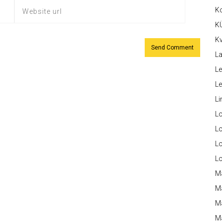
K
K
Kv
La
Le
L
Li
L
Lo
L
L
M
M
M
Ma