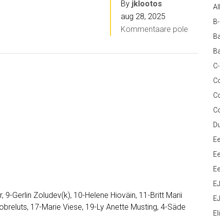
By
jklootos
Al
aug 28, 2025
B
Kommentaare pole
Ba
Ba
C
Co
C
C
D
Ee
Ee
Ee
E
 9-Gerlin Zoludev(k), 10-Helene Hioväin, 11-Britt Marii
EJ
 Tobreluts, 17-Marie Viese, 19-Ly Anette Musting, 4-Säde
Eli