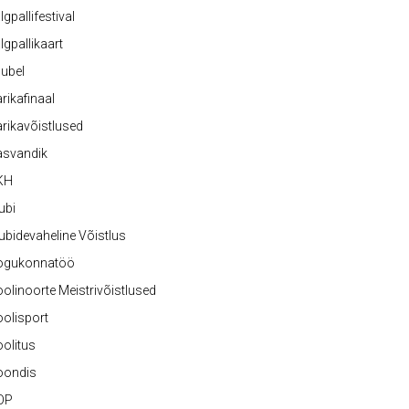
lgpallifestival
lgpallikaart
ubel
rikafinaal
rikavõistlused
asvandik
KH
ubi
ubidevaheline Võistlus
ogukonnatöö
olinoorte Meistrivõistlused
olisport
olitus
oondis
OP