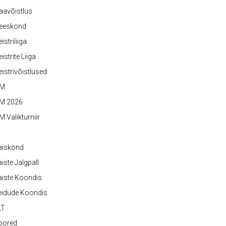
aavõistlus
eeskond
istriliiga
istrite Liiga
istrivõistlused
M
M 2026
 Valikturniir
aiskond
iste Jalgpall
iste Koondis
eidude Koondis
LT
oored