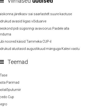
Viimased
uudised
iskonna järelkasv sai saarlastelt suure kaotuse
drukud avasid liigas võiduarve
eskond pidi sügisringi avavoorus Paidele alla
anduma
ubi noored käisid Tammeka CUP-il
drukud alustasid augustikuud mänguga Kalevi vastu
Teemad
-Tase
asta Parimad
stalõputurniir
lcedo Cup
legro