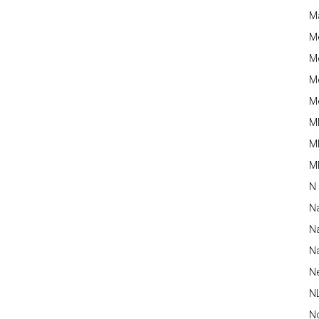
M
M
Me
Me
Me
M
M
MM
N
N
Na
Na
N
N
N