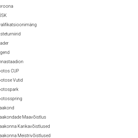
oroona
ÜSK
alifikatsioonimäng
steturniirid
ader
egend
nnastaadion
ootos CUP
otose Vutid
ootospark
ootosspring
aakond
aakondade Maavõistlus
aakonna Karikavõistlused
akonna Meistrivõistlused