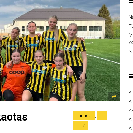
Na
Tü
Me
v
Kl
Tü
A
A
Aa
kaotas
Eliitliiga
,
T
,
A
U17
Al