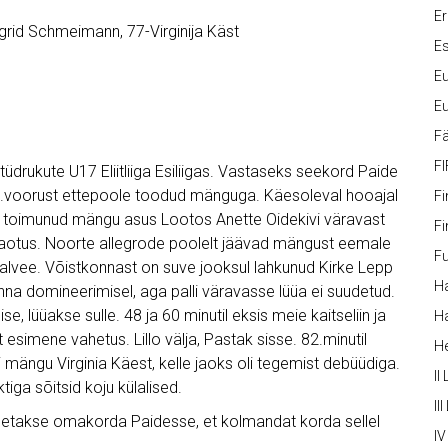
Er
Ingrid Schmeimann, 77-Virginija Käst
Es
Eu
Eu
Fä
FI
üdrukute U17 Eliitliiga Esiliigas. Vastaseks seekord Paide
.voorust ettepoole toodud mänguga. Käesoleval hooajal
Fi
 toimunud mängu asus Lootos Anette Oidekivi väravast
Fi
5 kaotus. Noorte allegrode poolelt jäävad mängust eemale
Fu
dalvee. Võistkonnast on suve jooksul lahkunud Kirke Lepp
Ha
onna domineerimisel, aga palli väravasse lüüa ei suudetud.
ise, lüüakse sulle. 48 ja 60 minutil eksis meie kaitseliin ja
Ha
t esimene vahetus. Lillo välja, Pastak sisse. 82.minutil
H
li mängu Virginia Käest, kelle jaoks oli tegemist debüüdiga.
II
iga sõitsid koju külalised.
III
detakse omakorda Paidesse, et kolmandat korda sellel
IV