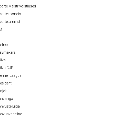
orte Meistrivõistlused
oortekoondis
orteturniirid
M
rtner
laymakers
õlva
õlva CUP
emier League
esident
ojektid
hvaliiga
hvuste Liiga
ahvusvaheline