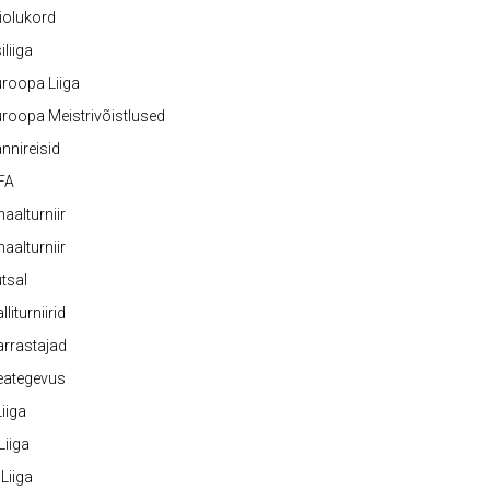
iolukord
iliiga
roopa Liiga
roopa Meistrivõistlused
nnireisid
FA
naalturniir
naalturniir
tsal
lliturniirid
rrastajad
eategevus
 Liiga
 Liiga
 Liiga