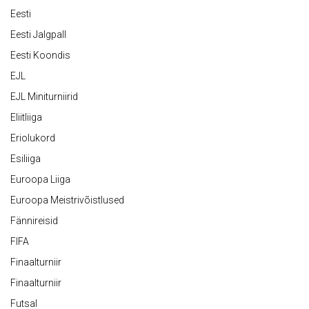
Eesti
Eesti Jalgpall
Eesti Koondis
EJL
EJL Miniturniirid
Eliitliiga
Eriolukord
Esiliiga
Euroopa Liiga
Euroopa Meistrivõistlused
Fännireisid
FIFA
Finaalturniir
Finaalturniir
Futsal