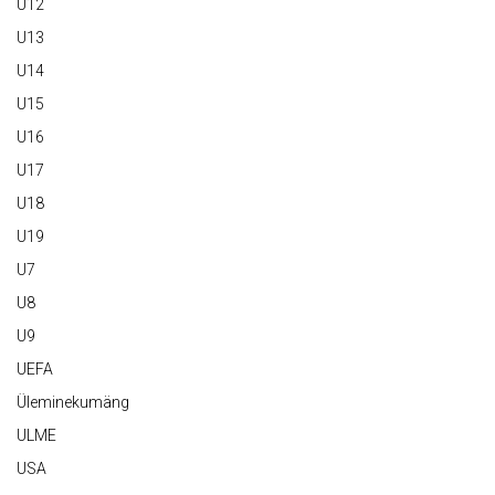
U12
U13
U14
U15
U16
U17
U18
U19
U7
U8
U9
UEFA
Üleminekumäng
ULME
USA