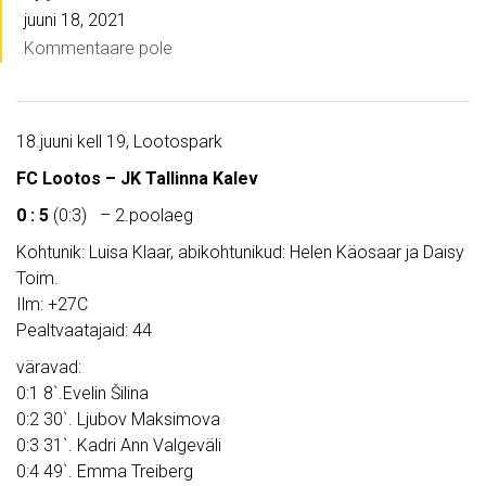
juuni 18, 2021
Kommentaare pole
18.juuni kell 19, Lootospark
FC Lootos – JK Tallinna Kalev
0 : 5
(0:3) – 2.poolaeg
Kohtunik: Luisa Klaar, abikohtunikud: Helen Käosaar ja Daisy
Toim.
Ilm: +27C
Pealtvaatajaid: 44
väravad:
0:1 8`.Evelin Šilina
0:2 30`. Ljubov Maksimova
0:3 31`. Kadri Ann Valgeväli
0:4 49`. Emma Treiberg