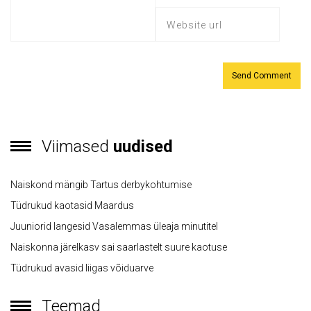
Viimased
uudised
Naiskond mängib Tartus derbykohtumise
Tüdrukud kaotasid Maardus
Juuniorid langesid Vasalemmas üleaja minutitel
Naiskonna järelkasv sai saarlastelt suure kaotuse
Tüdrukud avasid liigas võiduarve
Teemad