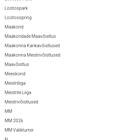
Lootospark
Lootosspring
Maakond
Maakondade Maavõistlus
Maakonna Karikavõistlused
Maakonna Meistrivõistlused
Maavõistlus
Meeskond
Meistriliiga
Meistrite Liiga
Meistrivõistlused
MM
MM 2026
MM Valikturniir
N