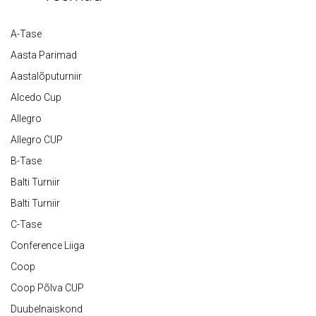
A-Tase
Aasta Parimad
Aastalõputurniir
Alcedo Cup
Allegro
Allegro CUP
B-Tase
Balti Turniir
Balti Turniir
C-Tase
Conference Liiga
Coop
Coop Põlva CUP
Duubelnaiskond