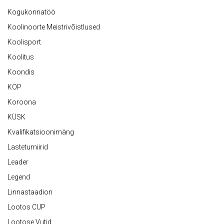
Kogukonnatöö
Koolinoorte Meistrivõistlused
Koolisport
Koolitus
Koondis
KOP
Koroona
KÜSK
Kvalifikatsioonimäng
Lasteturniirid
Leader
Legend
Linnastaadion
Lootos CUP
Lootose Vutid