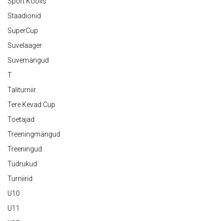
Sport Koolis
Staadionid
SuperCup
Suvelaager
Suvemängud
T
Taliturniir
Tere Kevad Cup
Toetajad
Treeningmängud
Treeningud
Tüdrukud
Turniirid
U10
U11