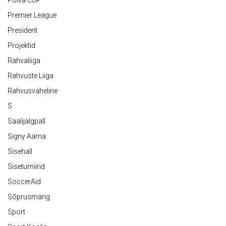
Põlva CUP
Premier League
President
Projektid
Rahvaliiga
Rahvuste Liiga
Rahvusvaheline
S
Saalijalgpall
Signy Aarna
Sisehall
Siseturniirid
SoccerAid
Sõprusmäng
Sport