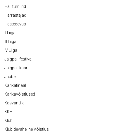
Halliturniirid
Harrastajad
Heategevus
II Liiga
III Liiga
IV Liiga
Jalgpallifestival
Jalgpallikaart
Juubel
Karikafinaal
Karikavõistlused
Kasvandik
KKH
Klubi
Klubidevaheline Võistlus