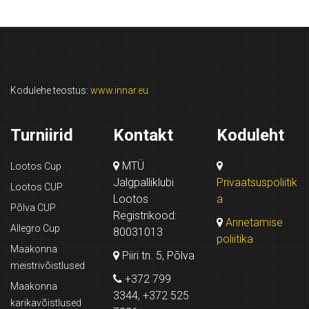
Kodulehe teostus:
www.innar.eu
Turniirid
Kontakt
Koduleht
MTÜ
Lootos Cup
Jalgpalliklubi
Privaatsuspoliitik
Lootos CUP
Lootos
a
Põlva CUP
Registrikood:
Annetamise
Allegro Cup
80031013
poliitika
Maakonna
Piiri tn. 5, Põlva
meistrivõistlused
+372 799
Maakonna
3344, +372 525
karikavõistlused