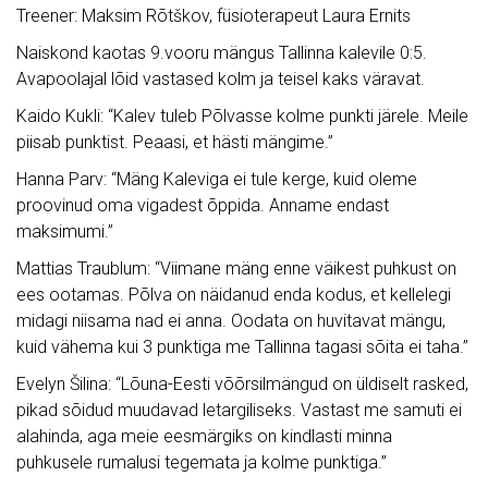
Treener: Maksim Rõtškov, füsioterapeut Laura Ernits
Naiskond kaotas 9.vooru mängus Tallinna kalevile 0:5.
Avapoolajal lõid vastased kolm ja teisel kaks väravat.
Kaido Kukli: “Kalev tuleb Põlvasse kolme punkti järele. Meile
piisab punktist. Peaasi, et hästi mängime.”
Hanna Parv: “Mäng Kaleviga ei tule kerge, kuid oleme
proovinud oma vigadest õppida. Anname endast
maksimumi.”
Mattias Traublum: “Viimane mäng enne väikest puhkust on
ees ootamas. Põlva on näidanud enda kodus, et kellelegi
midagi niisama nad ei anna. Oodata on huvitavat mängu,
kuid vähema kui 3 punktiga me Tallinna tagasi sõita ei taha.”
Evelyn Šilina: “Lõuna-Eesti võõrsilmängud on üldiselt rasked,
pikad sõidud muudavad letargiliseks. Vastast me samuti ei
alahinda, aga meie eesmärgiks on kindlasti minna
puhkusele rumalusi tegemata ja kolme punktiga.”