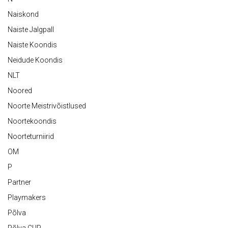
Naiskond
Naiste Jalgpall
Naiste Koondis
Neidude Koondis
NLT
Noored
Noorte Meistrivõistlused
Noortekoondis
Noorteturniirid
OM
P
Partner
Playmakers
Põlva