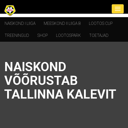
NAISKOND I LIIGA
MEESKOND II LIIGA B
LOOTOS CUP
TREENINGUD
SHOP
LOOTOSPARK
TOETAJAD
NAISKOND
VÕÕRUSTAB
TALLINNA KALEVIT