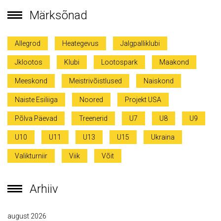
Märksõnad
Allegrod
Heategevus
Jalgpalliklubi
Jklootos
Klubi
Lootospark
Maakond
Meeskond
Meistrivõistlused
Naiskond
Naiste Esiliiga
Noored
Projekt USA
Põlva Päevad
Treenerid
U7
U8
U9
U10
U11
U13
U15
Ukraina
Valikturniir
Viik
Võit
Arhiiv
august 2026