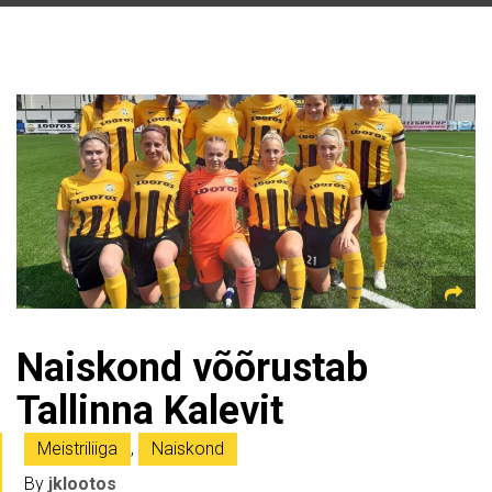
Naiskond võõrustab
Tallinna Kalevit
Meistriliiga
,
Naiskond
By
jklootos