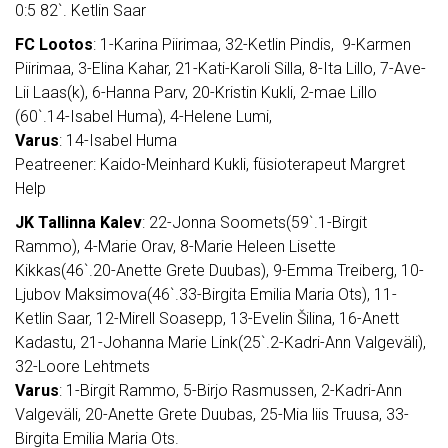
0:5 82`. Ketlin Saar
FC Lootos
: 1-Karina Piirimaa, 32-Ketlin Pindis, 9-Karmen
Piirimaa, 3-Elina Kahar, 21-Kati-Karoli Silla, 8-Ita Lillo, 7-Ave-
Lii Laas(k), 6-Hanna Parv, 20-Kristin Kukli, 2-mae Lillo
(60`.14-Isabel Huma), 4-Helene Lumi,
Varus
: 14-Isabel Huma
Peatreener: Kaido-Meinhard Kukli, füsioterapeut Margret
Help
JK Tallinna Kalev
: 22-Jonna Soomets(59`.1-Birgit
Rammo), 4-Marie Orav, 8-Marie Heleen Lisette
Kikkas(46`.20-Anette Grete Duubas), 9-Emma Treiberg, 10-
Ljubov Maksimova(46`.33-Birgita Emilia Maria Ots), 11-
Ketlin Saar, 12-Mirell Soasepp, 13-Evelin Šilina, 16-Anett
Kadastu, 21-Johanna Marie Link(25`.2-Kadri-Ann Valgeväli),
32-Loore Lehtmets
Varus
: 1-Birgit Rammo, 5-Birjo Rasmussen, 2-Kadri-Ann
Valgeväli, 20-Anette Grete Duubas, 25-Mia liis Truusa, 33-
Birgita Emilia Maria Ots.