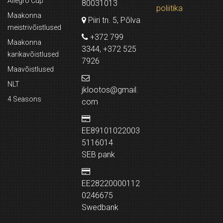
Allegro Cup
80031013
poliitika
Maakonna
Piiri tn. 5, Põlva
meistrivõistlused
+372 799
Maakonna
3344, +372 525
karikavõistlused
7926
Maavõistlused
NLT
jklootos@gmail.
4 Seasons
com
EE89101022003
5116014
SEB pank
EE28220000112
0246675
Swedbank