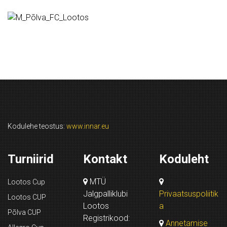
Kodulehe teostus:
www.innar.eu
Turniirid
Kontakt
Koduleht
MTÜ
Lootos Cup
Jalgpalliklubi
Privaatsuspoliitik
Lootos CUP
Lootos
a
Põlva CUP
Registrikood:
Annetamise