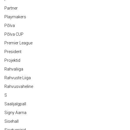
Partner
Playmakers
Põlva
Põlva CUP
Premier League
President
Projektid
Rahvaliiga
Rahvuste Liiga
Rahvusvaheline
S
Saalijalgpall
Signy Aarna
Sisehall