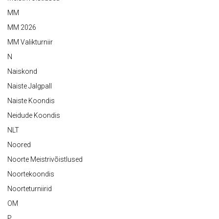
MM
MM 2026
MM Valikturniir
N
Naiskond
Naiste Jalgpall
Naiste Koondis
Neidude Koondis
NLT
Noored
Noorte Meistrivõistlused
Noortekoondis
Noorteturniirid
OM
P