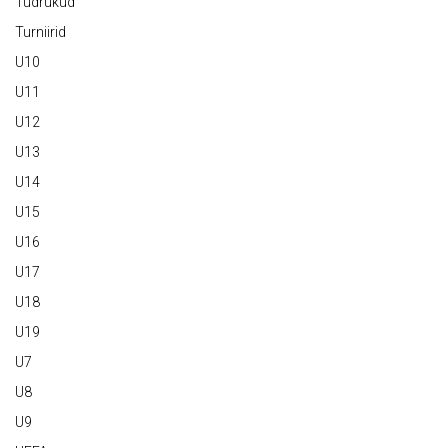
Tüdrukud
Turniirid
U10
U11
U12
U13
U14
U15
U16
U17
U18
U19
U7
U8
U9