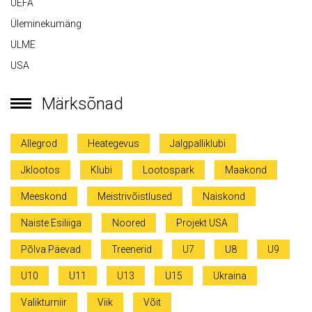
UEFA
Üleminekumäng
ULME
USA
Märksõnad
Allegrod
Heategevus
Jalgpalliklubi
Jklootos
Klubi
Lootospark
Maakond
Meeskond
Meistrivõistlused
Naiskond
Naiste Esiliiga
Noored
Projekt USA
Põlva Päevad
Treenerid
U7
U8
U9
U10
U11
U13
U15
Ukraina
Valikturniir
Viik
Võit