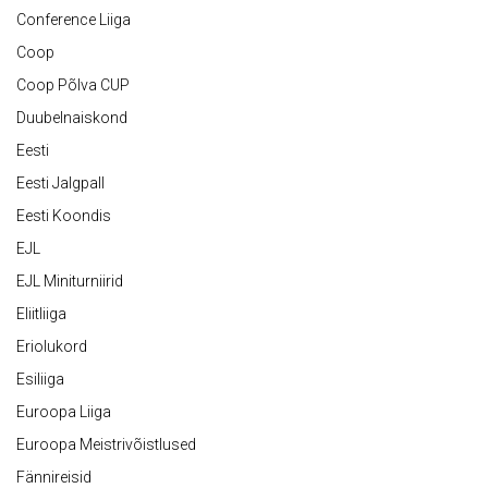
Conference Liiga
Coop
Coop Põlva CUP
Duubelnaiskond
Eesti
Eesti Jalgpall
Eesti Koondis
EJL
EJL Miniturniirid
Eliitliiga
Eriolukord
Esiliiga
Euroopa Liiga
Euroopa Meistrivõistlused
Fännireisid