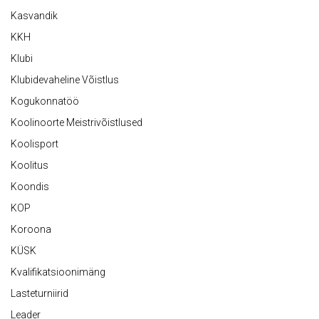
Kasvandik
KKH
Klubi
Klubidevaheline Võistlus
Kogukonnatöö
Koolinoorte Meistrivõistlused
Koolisport
Koolitus
Koondis
KOP
Koroona
KÜSK
Kvalifikatsioonimäng
Lasteturniirid
Leader