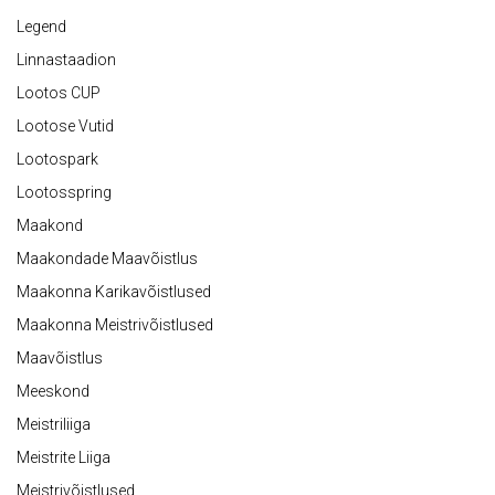
Legend
Linnastaadion
Lootos CUP
Lootose Vutid
Lootospark
Lootosspring
Maakond
Maakondade Maavõistlus
Maakonna Karikavõistlused
Maakonna Meistrivõistlused
Maavõistlus
Meeskond
Meistriliiga
Meistrite Liiga
Meistrivõistlused