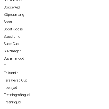
Siseturniirid
SoccerAid
Sõprusmäng
Sport
Sport Koolis
Staadionid
SuperCup
Suvelaager
Suvemängud
T
Taliturniir
Tere Kevad Cup
Toetajad
Treeningmängud
Treeningud