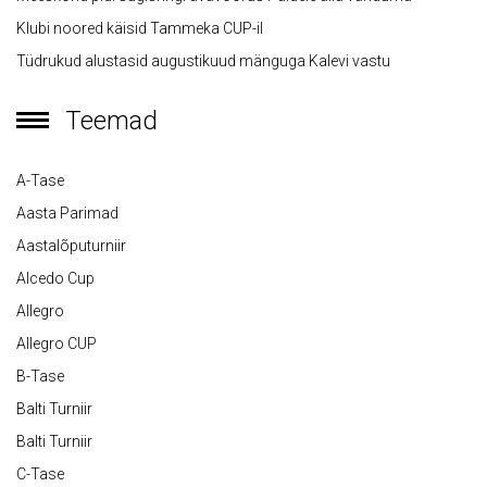
Klubi noored käisid Tammeka CUP-il
Tüdrukud alustasid augustikuud mänguga Kalevi vastu
Teemad
A-Tase
Aasta Parimad
Aastalõputurniir
Alcedo Cup
Allegro
Allegro CUP
B-Tase
Balti Turniir
Balti Turniir
C-Tase