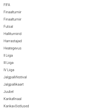
FIFA
Finaalturniir
Finaalturniir
Futsal
Halliturniirid
Harrastajad
Heategevus
II Liiga
III Liiga
IV Liiga
Jalgpallifestival
Jalgpallikaart
Juubel
Karikafinaal
Karikavõistlused