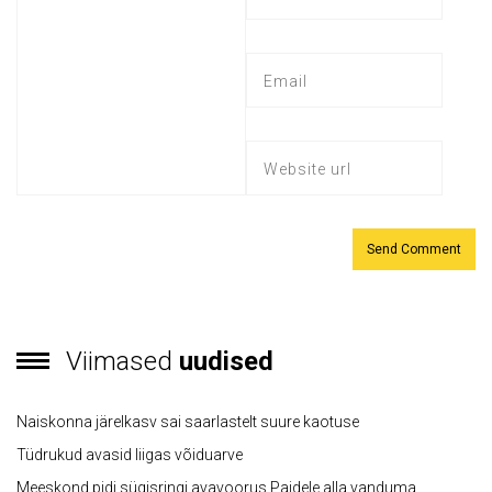
Viimased
uudised
Naiskonna järelkasv sai saarlastelt suure kaotuse
Tüdrukud avasid liigas võiduarve
Meeskond pidi sügisringi avavoorus Paidele alla vanduma