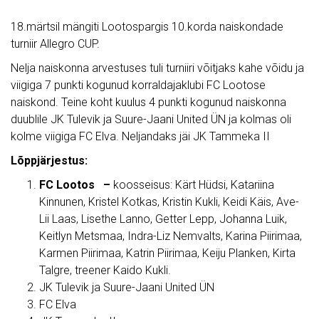
18.märtsil mängiti Lootospargis 10.korda naiskondade
turniir Allegro CUP.
Nelja naiskonna arvestuses tuli turniiri võitjaks kahe võidu ja
viigiga 7 punkti kogunud korraldajaklubi FC Lootose
naiskond. Teine koht kuulus 4 punkti kogunud naiskonna
duublile JK Tulevik ja Suure-Jaani United ÜN ja kolmas oli
kolme viigiga FC Elva. Neljandaks jäi JK Tammeka II
Lõppjärjestus:
FC Lootos –
koosseisus: Kärt Hüdsi, Katariina
Kinnunen, Kristel Kotkas, Kristin Kukli, Keidi Käis, Ave-
Lii Laas, Lisethe Lanno, Getter Lepp, Johanna Luik,
Keitlyn Metsmaa, Indra-Liz Nemvalts, Karina Piirimaa,
Karmen Piirimaa, Katrin Piirimaa, Keiju Planken, Kirta
Talgre, treener Kaido Kukli.
JK Tulevik ja Suure-Jaani United ÜN
FC Elva